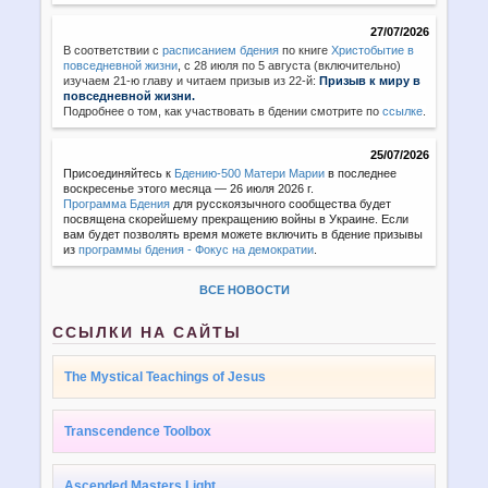
27/07/2026
В соответствии с
расписанием бдения
по книге
Христобытие в
повседневной жизни
,
с 28 июля по 5 августа (включительно)
изучаем 21-ю главу и читаем призыв из 22-й:
Призыв к миру в
повседневной жизни.
Подробнее о том, как участвовать в бдении смотрите по
ссылке
.
25/07/2026
Присоединяйтесь к
Бдению-500 Матери Марии
в последнее
воскресенье этого месяца — 26 июля 2026 г.
Программа Бдения
для русскоязычного сообщества будет
посвящена скорейшему прекращению войны в Украине. Если
вам будет позволять время можете включить в бдение призывы
из
программы бдения - Фокус на демократии
.
ВСЕ НОВОСТИ
ССЫЛКИ НА САЙТЫ
The Mystical Teachings of Jesus
Transcendence Toolbox
Ascended Masters Light