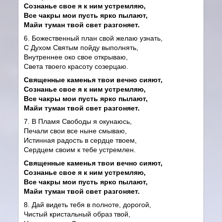
Сознанье свое я к ним устремляю,
Все чакры мои пусть ярко пылают,
Майи туман твой свет разгоняет.
6. Божественный план свой желаю узнать,
С Духом Святым пойду выполнять,
Внутреннее око свое открываю,
Света твоего красоту созерцаю.
Священные каменья твои вечно сияют,
Сознанье свое я к ним устремляю,
Все чакры мои пусть ярко пылают,
Майи туман твой свет разгоняет.
7. В Пламя Свободы я окунаюсь,
Печали свои все ныне смываю,
Истинная радость в сердце твоем,
Сердцем своим к тебе устремлен.
Священные каменья твои вечно сияют,
Сознанье свое я к ним устремляю,
Все чакры мои пусть ярко пылают,
Майи туман твой свет разгоняет.
8. Дай видеть тебя в полноте, дорогой,
Чистый кристальный образ твой,