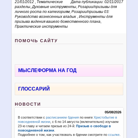
21/01/2012
,
Тематические
Дата публикации: 02/11/2017
разделы
,
Духовные инструменты
,
Розарии/призывы для
личного роста по категориям
,
Розарии/призывы 03:
Руководство вознесенных владык
,
Инструменты для
призыва видения вашего божественного плана
,
Практические инструменты
ПОМОЧЬ САЙТУ
МЫСЛЕФОРМА НА ГОД
ГЛОССАРИЙ
НОВОСТИ
05/08/2026
В соответствии с
расписанием бдения
по книге
Христобытие в
повседневной жизни
, с 6 по 14 августа (включительно) изучаем
23-ю главу и читаем призыв из 24-й:
Призыв о свободе в
повседневной жизни
.
Подробнее о том, как участвовать в бдении смотрите по
ссылке
.