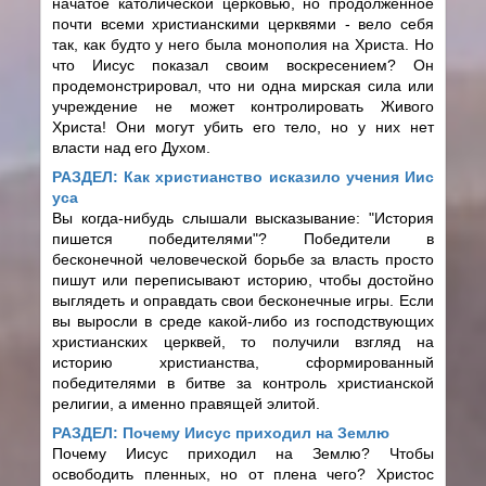
начатое католической церковью, но продолженное
почти всеми христианскими церквями - вело себя
так, как будто у него была монополия на Христа. Но
что Иисус показал своим воскресением? Он
продемонстрировал, что ни одна мирская сила или
учреждение не может контролировать Живого
Христа! Они могут убить его тело, но у них нет
власти над его Духом.
РАЗДЕЛ: Как христианство исказило учения Иис
уса
Вы когда-нибудь слышали высказывание: "История
пишется победителями"? Победители в
бесконечной человеческой борьбе за власть просто
пишут или переписывают историю, чтобы достойно
выглядеть и оправдать свои бесконечные игры. Если
вы выросли в среде какой-либо из господствующих
христианских церквей, то получили взгляд на
историю христианства, сформированный
победителями в битве за контроль христианской
религии, а именно правящей элитой.
РАЗДЕЛ: Почему Иисус приходил на Землю
Почему Иисус приходил на Землю? Чтобы
освободить пленных, но от плена чего? Христос