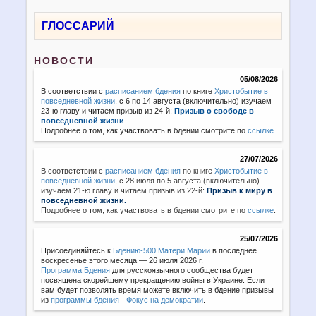
ГЛОССАРИЙ
НОВОСТИ
05/08/2026
В соответствии с
расписанием бдения
по книге
Христобытие в
повседневной жизни
, с 6 по 14 августа (включительно) изучаем
23-ю главу и читаем призыв из 24-й:
Призыв о свободе в
повседневной жизни
.
Подробнее о том, как участвовать в бдении смотрите по
ссылке
.
27/07/2026
В соответствии с
расписанием бдения
по книге
Христобытие в
повседневной жизни
,
с 28 июля по 5 августа (включительно)
изучаем 21-ю главу и читаем призыв из 22-й:
Призыв к миру в
повседневной жизни.
Подробнее о том, как участвовать в бдении смотрите по
ссылке
.
25/07/2026
Присоединяйтесь к
Бдению-500 Матери Марии
в последнее
воскресенье этого месяца — 26 июля 2026 г.
Программа Бдения
для русскоязычного сообщества будет
посвящена скорейшему прекращению войны в Украине. Если
вам будет позволять время можете включить в бдение призывы
из
программы бдения - Фокус на демократии
.