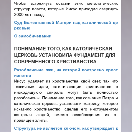
Чтобы встряхнуть остатки этих мегалитических
структур власти, которые Иисус приходил свергнуть
2000 лет назад.
Суд Божественной Матери над католической це
рковью
О самобичевании
ПОНИМАНИЕ ТОГО, КАК КАТОЛИЧЕСКАЯ
ЦЕРКОВЬ УСТАНОВИЛА ФУНДАМЕНТ ДЛЯ
СОВРЕМЕННОГО ХРИСТИАНСТВА
Разоблачение лжи, на которой построено христ
ианство
Иисус удаляет из христианства свой свет, так что
токсичные идеи, затягивающие христианство в
низходящуюю спираль могут быть полностью
разоблачены. Понимание того, как сознание Петра и
католическая церковь установили матрицу, которое
исказило христианство, сделав его инструментом
контроля людей, вместо освобождения их от
правящей элиты.
Структура не является ключом, как утверждает к