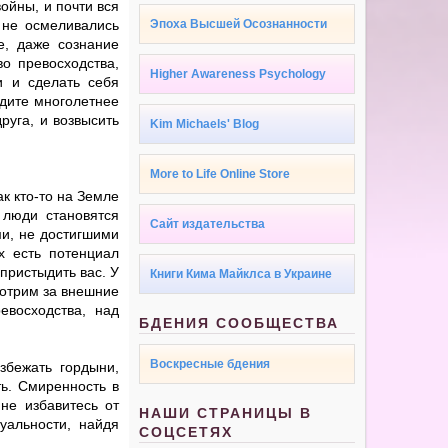
ойны, и почти вся
е не осмеливались
Эпоха Высшей Осознанности
е, даже сознание
во превосходства,
Higher Awareness Psychology
и и сделать себя
идите многолетнее
уга, и возвысить
Kim Michaels' Blog
More to Life Online Store
ак кто-то на Земле
 люди становятся
Сайт издательства
и, не достигшими
х есть потенциал
пристыдить вас. У
Книги Кима Майклса в Украине
мотрим за внешние
евосходства, над
БДЕНИЯ СООБЩЕСТВА
Воскресные бдения
збежать гордыни,
ть. Смиренность в
не избавитесь от
НАШИ СТРАНИЦЫ В
уальности, найдя
СОЦСЕТЯХ