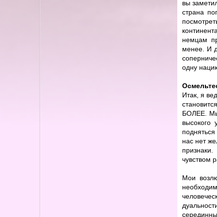
вы заметил
страна по
посмотрет
континент
немцам пр
менее. И 
соперниче
одну наци
Осмельте
Итак, я ве
становитс
БОЛЕЕ. Мы
высокого 
подняться 
нас нет же
признаки.
чувством 
Мои возлю
необходим
человечес
дуальност
серединны