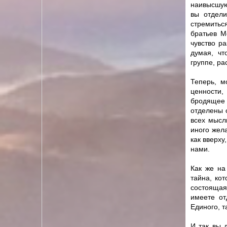
наивысшую
вы отдели
стремиться
братьев М
чувство р
думая, чт
группе, ра
Теперь, м
ценности,
бродящее 
отделены 
всех мысл
иного жел
как вверху
нами.
Как же на
тайна, кот
состоящая
имеете от
Единого, т
И так вы 