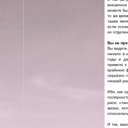
внезапное
можете бы
то же врем
также явл
если осозн
их отделен
Вы не пр
Вы видите,
начало в 
годы и да
привело к
крайнюю ф
серьёзно 
низшей ра
Ибо, как 
полярност
расе, ста
жизни, ко
относилис
И так, как