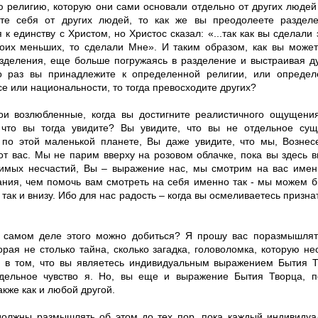
 религию, которую они сами основали отдельно от других людей
те себя от других людей, то как же вы преодолеете раздел
 к единству с Христом, но Христос сказал: «...так как вы сделали
оих меньших, то сделали Мне». И таким образом, как вы может
азделения, еще больше погружаясь в разделение и выстраивая д
о раз вы принадлежите к определенной религии, или определ
се или национальности, то тогда превосходите других?
ои возлюбленные, когда вы достигните реалистичного ощущения
 что вы тогда увидите? Вы увидите, что вы не отдельное сущ
по этой маленькой планете, Вы даже увидите, что мы, Возне
от вас. Мы не парим вверху на розовом облачке, пока вы здесь в
имых несчастий, Вы – выражение нас, мы смотрим на вас именн
ания, чем помочь вам смотреть на себя именно так - мы можем 
, так и внизу. Ибо для нас радость – когда вы осмеливаетесь призна
 самом деле этого можно добиться? Я прошу вас поразмышлять
орая не столько тайна, сколько загадка, головоломка, которую н
 в том, что вы являетесь индивидуальным выражением Бытия Т
дельное чувство я. Но, вы еще и выражение Бытия Творца, 
акже как и любой другой.
должны размышлять об этом до тех пор, пока каждый индивидуа