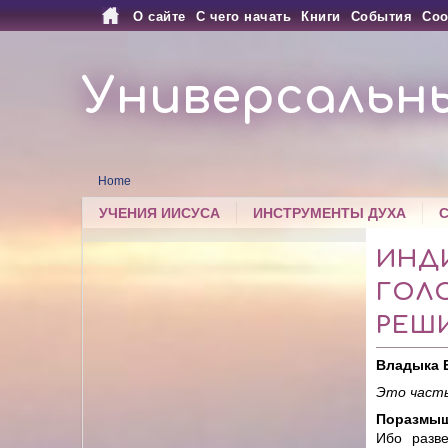
О сайте
С чего начать
Книги
События
Соо
Универсальн
Home
УЧЕНИЯ ИИСУСА
ИНСТРУМЕНТЫ ДУХА
ИНДИ
ГОЛ
РЕШ
Владыка 
Это часть
Поразмышл
Ибо разв