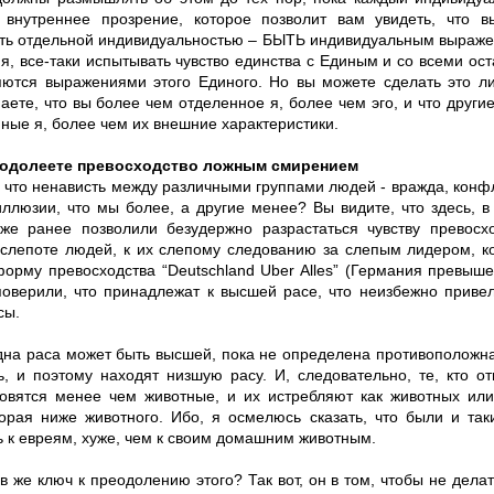
 внутреннее прозрение, которое позволит вам увидеть, что вы
ть отдельной индивидуальностью – БЫТЬ индивидуальным выражен
я, все-таки испытывать чувство единства с Единым и со всеми ос
яются выражениями этого Единого. Но вы можете сделать это ли
аете, что вы более чем отделенное я, более чем эго, и что други
ные я, более чем их внешние характеристики.
еодолеете превосходство ложным смирением
 что ненависть между различными группами людей - вражда, конфл
иллюзии, что мы более, а другие менее? Вы видите, что здесь, в
же ранее позволили безудержно разрастаться чувству превосхо
 слепоте людей, к их слепому следованию за слепым лидером, к
орму превосходства “Deutschland Uber Alles” (Германия превыше 
поверили, что принадлежат к высшей расе, что неизбежно приве
сы.
одна раса может быть высшей, пока не определена противоположн
ь, и поэтому находят низшую расу. И, следовательно, те, кто о
новятся менее чем животные, и их истребляют как животных ил
торая ниже животного. Ибо, я осмелюсь сказать, что были и та
ь к евреям, хуже, чем к своим домашним животным.
ов же ключ к преодолению этого? Так вот, он в том, чтобы не дела