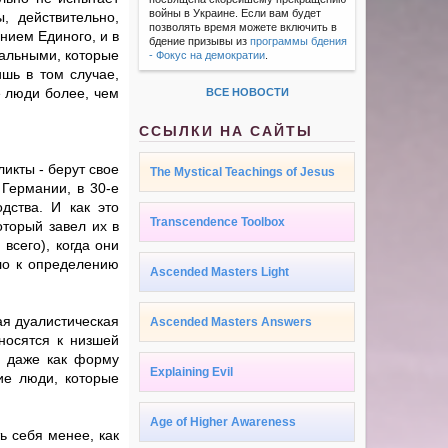
войны в Украине. Если вам будет
, действительно,
позволять время можете включить в
ием Единого, и в
бдение призывы из
программы бдения
тальными, которые
- Фокус на демократии
.
шь в том случае,
е люди более, чем
ВСЕ НОВОСТИ
ССЫЛКИ НА САЙТЫ
икты - берут свое
The Mystical Teachings of Jesus
 Германии, в 30-е
дства. И как это
Transcendence Toolbox
оторый завел их в
всего), когда они
ло к определению
Ascended Masters Light
ая дуалистическая
Ascended Masters Answers
тносятся к низшей
и даже как форму
Explaining Evil
кие люди, которые
Age of Higher Awareness
ть себя менее, как