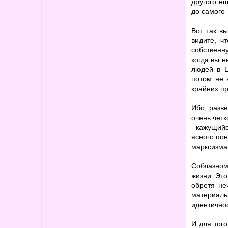
другого е
до самого 
Вот так в
видите, ч
собственн
когда вы н
людей в Е
потом не 
крайних пр
Ибо, разв
очень четк
- кажущийс
ясного пон
марксизма,
Соблазном
жизни. Это
обретя не
материаль
идентично
И для тог