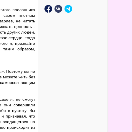
 этого посланника
в своем плотном
зариев, не читать
изнать ценность -
ость других людей,
свое сердце, тогда
ного я, признайте
, таким образом,
ы». Поэтому вы не
е можете жить без
м, самоосознающим
свое я, не смогут
то они совершили
ебя в пустоту. Вы
 и признавая, что
 находящегося на
тво происходит из