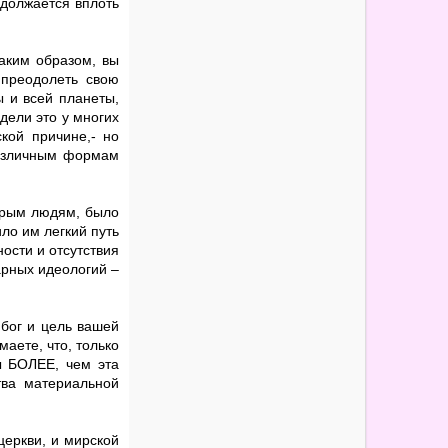
одолжается вплоть
таким образом, вы
 преодолеть свою
ы и всей планеты,
идели это у многих
кой причине,- но
различным формам
торым людям, было
ло им легкий путь
ности и отсутствия
арных идеологий –
 бог и цель вашей
маете, что, только
ы БОЛЕЕ, чем эта
тва материальной
церкви, и мирской