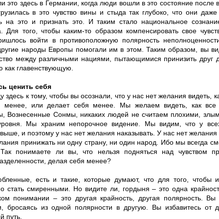
и это здесь в Германии, когда люди вошли в это состояние после в
грузилась в это чувство вины и стыда так глубоко, что они даж
ь на это и признать это. И таким стало национальное сознани
а. Для того, чтобы каким-то образом компенсировать свое чувст
ишлось войти в противоположную полярность неполноценност
другие народы Европы помогали им в этом. Таким образом, вы в
ство между различными нациями, пытающимися принизить друг др
ю как главенствующую.
сь ценить себя
ду здесь к тому, чтобы вы осознали, что у нас нет желания видеть, к
я менее, или делает себя менее. Мы желаем видеть, как все
, Вознесенные Сонмы, никаких людей не считаем плохими, злым
уровня. Мы храним непорочное видение. Мы видим, что у все
выше, и поэтому у нас нет желания наказывать. У нас нет желания 
лания принижать ни одну страну, ни один народ. Ибо мы всегда с
 Так понимаете ли вы, что нельзя подняться над чувством пр
разделенности, делая себя менее?
бленные, есть и такие, которые думают, что для того, чтобы и
о стать смиренными. Но видите ли, гордыня – это одна крайнос
ком понимании – это другая крайность, другая полярность. Вы 
и, бросаясь из одной полярности в другую. Вы избавитесь от д
й путь.