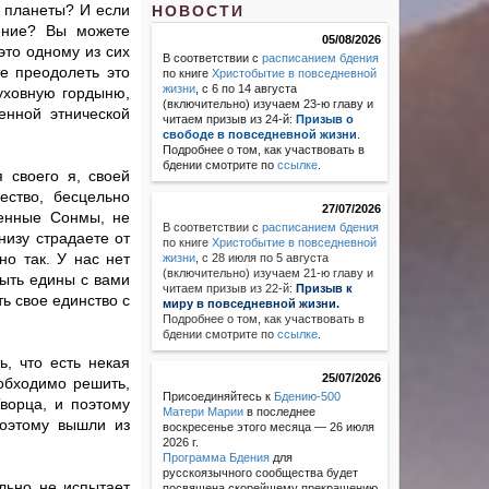
 планеты? И если
НОВОСТИ
ение? Вы можете
05/08/2026
 это одному из сих
В соответствии с
расписанием бдения
е преодолеть это
по книге
Христобытие в повседневной
жизни
, с 6 по 14 августа
уховную гордыню,
(включительно) изучаем 23-ю главу и
енной этнической
читаем призыв из 24-й:
Призыв о
свободе в повседневной жизни
.
Подробнее о том, как участвовать в
бдении смотрите по
ссылке
.
 своего я, своей
ество, бесцельно
27/07/2026
сенные Сонмы, не
В соответствии с
расписанием бдения
низу страдаете от
по книге
Христобытие в повседневной
о так. У нас нет
жизни
,
с 28 июля по 5 августа
(включительно) изучаем 21-ю главу и
быть едины с вами
читаем призыв из 22-й:
Призыв к
ть свое единство с
миру в повседневной жизни.
Подробнее о том, как участвовать в
бдении смотрите по
ссылке
.
, что есть некая
25/07/2026
еобходимо решить,
Присоединяйтесь к
Бдению-500
ворца, и поэтому
Матери Марии
в последнее
поэтому вышли из
воскресенье этого месяца — 26 июля
2026 г.
Программа Бдения
для
русскоязычного сообщества будет
льно не испытает
посвящена скорейшему прекращению