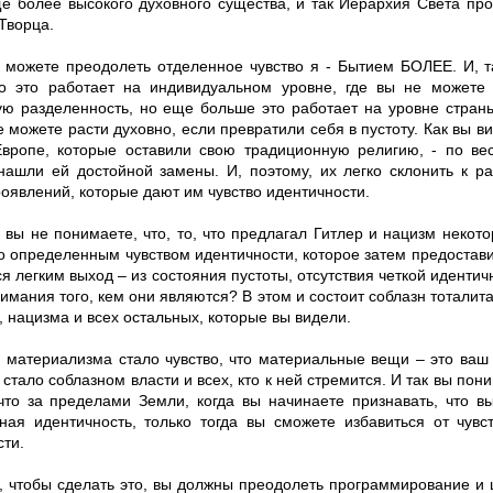
ще более высокого духовного существа, и так Иерархия Света пр
Творца.
ы можете преодолеть отделенное чувство я - Бытием БОЛЕЕ. И, 
то это работает на индивидуальном уровне, где вы не можете
ую разделенность, но еще больше это работает на уровне стран
е можете расти духовно, если превратили себя в пустоту. Как вы в
вропе, которые оставили свою традиционную религию, - по вес
нашли ей достойной замены. И, поэтому, их легко склонить к 
оявлений, которые дают им чувство идентичности.
е вы не понимаете, что, то, что предлагал Гитлер и нацизм неко
о определенным чувством идентичности, которое затем предостави
я легким выход – из состояния пустоты, отсутствия четкой идентич
имания того, кем они являются? В этом и состоит соблазн тоталит
 нацизма и всех остальных, которые вы видели.
 материализма стало чувство, что материальные вещи – это ваш
 стало соблазном власти и всех, кто к ней стремится. И так вы пони
что за пределами Земли, когда вы начинаете признавать, что в
ная идентичность, только тогда вы сможете избавиться от чувс
сти.
о, чтобы сделать это, вы должны преодолеть программирование и 