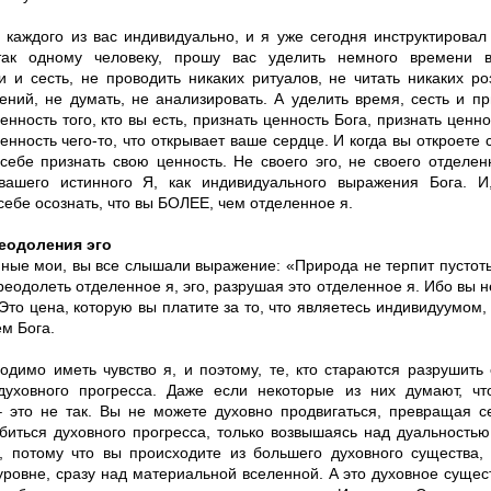
 каждого из вас индивидуально, и я уже сегодня инструктировал
 так одному человеку, прошу вас уделить немного времени 
и и сесть, не проводить никаких ритуалов, не читать никаких ро
ений, не думать, не анализировать. А уделить время, сесть и пр
енность того, кто вы есть, признать ценность Бога, признать ценн
енность чего-то, что открывает ваше сердце. И когда вы откроете 
 себе признать свою ценность. Не своего эго, не своего отделен
вашего истинного Я, как индивидуального выражения Бога. И
себе осознать, что вы БОЛЕЕ, чем отделенное я.
еодоления эго
ные мои, вы все слышали выражение: «Природа не терпит пустот
еодолеть отделенное я, эго, разрушая это отделенное я. Ибо вы н
 Это цена, которую вы платите за то, что являетесь индивидуумо
м Бога.
одимо иметь чувство я, и поэтому, те, кто стараются разрушить 
духовного прогресса. Даже если некоторые из них думают, ч
– это не так. Вы не можете духовно продвигаться, превращая с
биться духовного прогресса, только возвышаясь над дуальностью
 потому что вы происходите из большего духовного существа,
уровне, сразу над материальной вселенной. А это духовное сущес