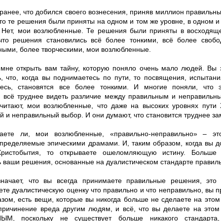
 ранее, что добился своего вознесения, приняв миллион правильн
то те решения были приняты на одном и том же уровне, в одном и
 Нет, мои возлюбленные. Те решения были приняты в восходяще
 что решения становились всё более тонкими, всё более своб
ными, более творческими, мои возлюбленные.
 мне открыть вам тайну, которую поняло очень мало людей. Вы 
ь, что, когда вы поднимаетесь по пути, то посвящения, испытан
тесь, становятся все более тонкими. И многие поняли, что э
я всё труднее видеть различие между правильным и неправильны
читают, мои возлюбленные, что даже на высоких уровнях пути 
 и неправильный выбор. И они думают, что становится труднее за
аете ли, мои возлюбленные, «правильно-неправильно» – это
определяемые эпическими драмами. И, таким образом, когда вы д
Христобытия, то открываете ошеломляющую истину. Больше 
ь ваши решения, основанные на дуалистическом стандарте правил
начает, что вы всегда принимаете правильные решения, это 
те дуалистическую оценку что правильно и что неправильно, вы п
азом, есть вещи, которые вы никогда больше не сделаете на этом
 причинение вреда другим людям, и всё, что вы делаете на этом
ЫМ, поскольку не существует больше никакого стандарта