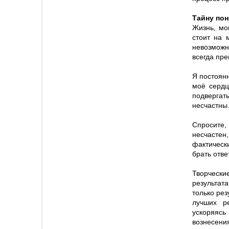
Тайну пон
Жизнь, мо
стоит на 
невозможн
всегда пре
Я постоянн
моё сердц
подвергат
несчастны
Спросите,
несчастен
фактическ
брать отве
Творчески
результата
только рез
лучших ре
ускоряясь
вознесени