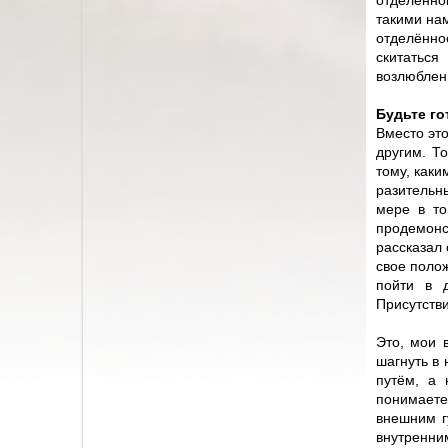
отделенног
такими на
отделённо
скитатьс
возлюблен
Будьте го
Вместо это
другим. Т
тому, каки
разительн
мере в то
продемон
рассказал
свое полож
пойти в д
Присутстви
Это, мои 
шагнуть в 
путём, а 
понимаете
внешним г
внутренни