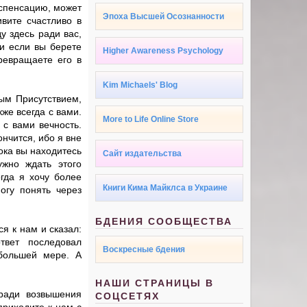
испенсацию, может
Эпоха Высшей Осознанности
вите счастливо в
у здесь ради вас,
 и если вы берете
Higher Awareness Psychology
ревращаете его в
Kim Michaels' Blog
вым Присутствием,
же всегда с вами.
More to Life Online Store
 с вами вечность.
нчится, ибо я вне
ока вы находитесь
Сайт издательства
жно ждать этого
гда я хочу более
Книги Кима Майклса в Украине
огу понять через
БДЕНИЯ СООБЩЕСТВА
я к нам и сказал:
вет последовал
Воскресные бдения
большей мере. А
НАШИ СТРАНИЦЫ В
 ради возвышения
СОЦСЕТЯХ