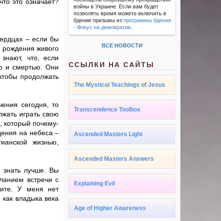
то это означает?
войны в Украине. Если вам будет
позволять время можете включить в
бдение призывы из
программы бдения
- Фокус на демократии
.
сердцах – если бы
ВСЕ НОВОСТИ
я рождения живого
 знают, что, если
ССЫЛКИ НА САЙТЫ
ю и смертью. Они
 чтобы продолжать
The Mystical Teachings of Jesus
ения сегодня, то
Transcendence Toolbox
лжать играть свою
, который почему-
дения на небеса –
Ascended Masters Light
ианской жизнью,
Ascended Masters Answers
ы знать лучше. Вы
ланием встречи с
Explaining Evil
ите. У меня нет
 как владыка века
Age of Higher Awareness