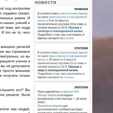
НОВОСТИ
всё под контролем
05/08/2026
с недавно сказал,
В соответствии с
расписанием бдения
по книге
Христобытие в повседневной
тальных рамок. И
жизни
, с 6 по 14 августа
 из наших учений и
(включительно) изучаем 23-ю главу и
ой теме, вот тогда
читаем призыв из 24-й:
Призыв о
свободе в повседневной жизни
.
И это не то, чего
Подробнее о том, как участвовать в
бдении смотрите по
ссылке
.
 внешних религий
27/07/2026
 чем мы стремимся
В соответствии с
расписанием бдения
лектуально, но вы
по книге
Христобытие в повседневной
жизни
,
с 28 июля по 5 августа
вращаете учение в
(включительно) изучаем 21-ю главу и
 вы не допускаете
читаем призыв из 22-й:
Призыв к
е просто внешнее
миру в повседневной жизни.
Подробнее о том, как участвовать в
е получать только
бдении смотрите по
ссылке
.
25/07/2026
 слышите его? Вы
Присоединяйтесь к
Бдению-500
 они решили, была
Матери Марии
в последнее
воскресенье этого месяца — 26 июля
2026 г.
Программа Бдения
для
ретите там людей,
русскоязычного сообщества будет
посвящена скорейшему прекращению