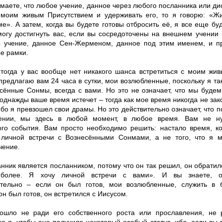
умаете, что любое учение, данное через любого посланника или д
 моим живым Присутствием и удерживать его, то я говорю: «Жи
е». А затем, когда вы будете готовы отбросить её, я все еще буд
могу достигнуть вас, если вы сосредоточены на внешнем учении
о учение, данное Сен-Жерменом, данное под этим именем, и п
е рамки.
 тогда у вас вообще нет никакого шанса встретиться с моим жи
предлагаю вам 24 часа в сутки, мои возлюбленные, поскольку я так
сённые Сонмы, всегда с вами. Но это не означает, что мы будем
однажды ваше время истечет – тогда как мое время никогда не зако
бо я превзошел свои драмы. Но это действительно означает, что п
ении, мы здесь в любой момент, в любое время. Вам не ну
ого события. Вам просто необходимо решить: настало время, ко
личной встречи с Вознесёнными Сонмами, а не того, что я м
чение.
нник является посланником, потому что он так решил, он обратилс
более. Я хочу личной встречи с вами». И вы знаете, от
тельно – если он был готов, мои возлюбленные, служить в 
он был готов, он встретился с Иисусом.
ошло не ради его собственного роста или прославления, не