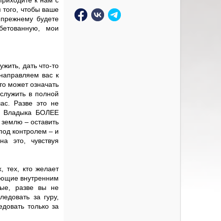
приходите к нам с
 того, чтобы ваше
-прежнему будете
бетованную, мои
ужить, дать что-то
 направляем вас к
то может означать
служить в полной
ас. Разве это не
р Владыка БОЛЕЕ
 землю – оставить
под контролем – и
на это, чувствуя
, тех, кто желает
дующие внутренним
ые, разве вы не
ледовать за гуру,
едовать только за