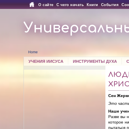
О сайте
С чего начать
Книги
События
Соо
Универсальн
Home
УЧЕНИЯ ИИСУСА
ИНСТРУМЕНТЫ ДУХА
ЛЮД
ХРИ
Сен Жерм
Это часть
Наше учен
Разве вы 
которое ни
пытаться п