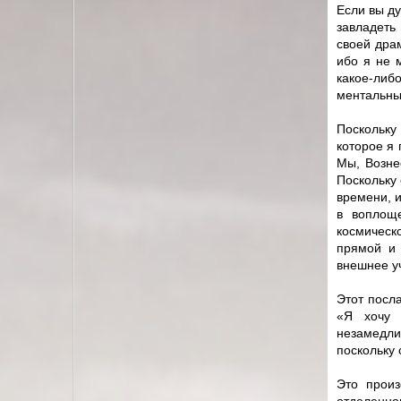
Если вы д
завладеть
своей драм
ибо я не 
какое-либ
ментальны
Поскольку
которое я 
Мы, Возне
Поскольку 
времени, и
в воплощ
космическ
прямой и 
внешнее у
Этот посла
«Я хочу 
незамедли
поскольку 
Это произ