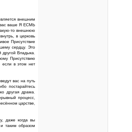
 является внешним
з вас ваше Я ЕСМЬ
 какую-то внешнюю
внутрь, в церковь
живое Присутствие
ашему сердцу. Это
й другой Владыка.
ивому Присутствию
е если в этом нет
ведут вас на путь
ибо постарайтесь
ько другая драма.
ерывный процесс,
несённом царстве,
ку, даже когда вы
 и таким образом