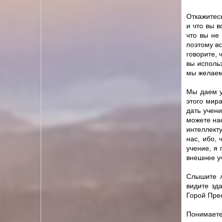
Откажитесь
и что вы в
что вы не
поэтому вс
говорите, 
вы использ
мы желаем
Мы даем у
этого мир
дать учени
можете нас
интеллекту
нас, ибо,
учение, я 
внешнее у
Слышите л
видите зд
Горой Прео
Понимаете 