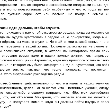
о я, чтобы оно получило некоторый особый статус, ибо, если вы 
мерениями – желая встречи с вознесёнными владыками только для
е я могло почувствовать себя особенным – что ж, тогда вы по
я по пустыне сорок лет или больше, не войдя в Землю О
ные.
товы идти дальше, чтобы служить
го приходите к нам с той открытостью сердца, когда вы желаете сл
огда вы будете чувствовать в сердце наше присутствие, когда мы
м образом вы можете служить. Но знайте, мои возлюбленные, что э
ые перемены в вашей жизни. Поскольку зачастую вы не сможете 
й сложившейся ситуации, в которой вы находитесь прямо сейч
стрировано всеми нами в наших земных жизнях, как наприме
 о своем воплощении Авраамом, когда ему пришлось оставить свою
ение, в котором ему было комфортно и где он чувствовал, что всё 
ругую землю, чувствуя, что теряет контроль, но, несмотря 
е этого внутреннего руководства рядом.
возлюбленные, действительно то, что мы ищем в наших учениках
неизвестность, делая шаг за шагом. Это – истинные ученики, сле
не какому-либо внешнему направлению. Ибо, мои возлюбленн
, что, как объяснял Майтрейя, что какое-то время вы можете с
уру, но наступает момент, когда вы должны пойти внутрь и посл
м гуру?