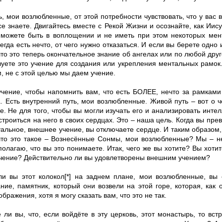
, мои возлюбленные, от этой потребности чувствовать, что у вас 
се знаете. Двигайтесь вместе с Рекой Жизни и осознайте, как Иису
 можете быть в воплощении и не иметь при этом некоторых мен
егда есть нечто, от чего нужно отказаться. И если вы берете одно
что это теперь окончательное знание об ангелах или по любой друг
уете это учение для создания или укрепления ментальных рамок. 
, не с этой целью мы даем учение.
чение, чтобы напомнить вам, что есть БОЛЕЕ, нечто за рамками
а. Есть внутренний путь, мои возлюбленные. Живой путь – вот о
е. Не для того, чтобы вы могли изучать его и анализировать интел
троиться на него в своих сердцах. Это – наша цель. Когда вы пре
альное, внешнее учение, вы отключаете сердце. И таким образом,
 что это такое – Вознесённые Сонмы, мои возлюбленные? Мы – н
полагаю, что вы это понимаете. Итак, чего же вы хотите? Вы хотит
чение? Действительно ли вы удовлетворены внешним учением?
и вы этот колокол[*] на заднем плане, мои возлюбленные, вы
ание, памятник, который они возвели на этой горе, которая, как
бражения, хотя я могу сказать вам, что это не так.
ли вы, что, если войдёте в эту церковь, этот монастырь, то вст