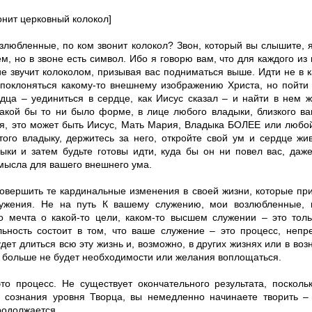
онит церковный колокол]
озлюбленные, по ком звонит колокол? Звон, который вы слышите,
м, но в звоне есть символ. Ибо я говорю вам, что для каждого и
ие звучит колоколом, призывая вас подниматься выше. Идти не в
 поклоняться какому-то внешнему изображению Христа, но пойти 
рдца – уединиться в сердце, как Иисус сказал – и найти в нем 
какой бы то ни было форме, в лице любого владыки, близкого в
 я, это может быть Иисус, Мать Мария, Владыка БОЛЕЕ или любо
того владыку, держитесь за него, откройте свой ум и сердце ж
дыки и затем будьте готовы идти, куда бы он ни повел вас, даж
смысла для вашего внешнего ума.
овершить те кардинальные изменения в своей жизни, которые при
ужения. Не на путь К вашему служению, мои возлюбленные, 
то мечта о какой-то цели, каком-то высшем служении – это тол
льность состоит в том, что ваше служение – это процесс, непр
дет длиться всю эту жизнь и, возможно, в других жизнях или в воз
с больше не будет необходимости или желания воплощаться.
то процесс. Не существует окончательного результата, посколь
е сознания уровня Творца, вы немедленно начинаете творить –
родолжается.