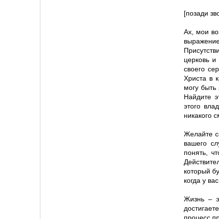
[позади зв
Ах, мои в
выражение
Присутств
церковь и
своего се
Христа в 
могу быть
Найдите э
этого вла
никакого 
Желайте с
вашего сл
понять, ч
Действите
который бу
когда у ва
Жизнь – э
достигает
процесс п