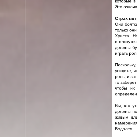
которые в
Это означа
Страх вс
Они боятс
только они
Христа. Н
столкнутс
должны бу
играть рол
Поскольку
увидите, ч
роль, и за
то заберет
чтобы их
определен
Вы, кто у
должны по
живым вла
намерения
Водолея.