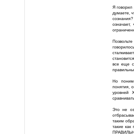
Я говорил
думаете, ч
сознания?
означает,
ограничен
Позвольте
говорилос
сталкивае
становитс
все еще с
правильный
Но поним
понятия, 
уровней 
сравниват
Это не оз
отбрасывае
таким обр
такие как
ПРАВИЛЬН