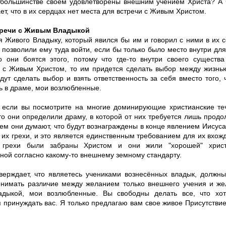
 большинстве своём удовлетворены внешним учением Христа? А ч
ет, что в их сердцах нет места для встречи с Живым Христом.
тречи с Живым Владыкой
я Живого Владыку, который явился бы им и говорил с ними в их 
 позволили ему туда войти, если бы только было место внутри дл
о они боятся этого, потому что где-то внутри своего существа
я с Живым Христом, то им придется сделать выбор между жизнь
дут сделать выбор и взять ответственность за себя вместо того,
ь в драме, мои возлюбленные.
, если вы посмотрите на многие доминирующие христианские теч
то они определили драму, в которой от них требуется лишь продо
тем они думают, что будут вознаграждены в конце явлением Иисуса
 их грехи, и это является единственным требованием для их вхож
 грехи были забраны Христом и они жили "хорошей" христ
ной согласно какому-то внешнему земному стандарту.
тверждает, что являетесь учениками вознесённых владык, должн
нимать различие между желанием только внешнего учения и же
дыкой, мои возлюбленные. Вы свободны делать все, что хот
 принуждать вас. Я только предлагаю вам свое живое Присутствие