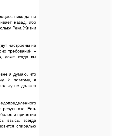
роцесс никогда не
чивает назад, ибо
кольку Река Жизни
удут настроены на
оих требований –
о, даже когда вы
овне я думаю, что
му. И поэтому, я
кольку не должен
редопределенного
о результата. Есть
 более и принятия
ь ввысь, всегда
ановится спиралью