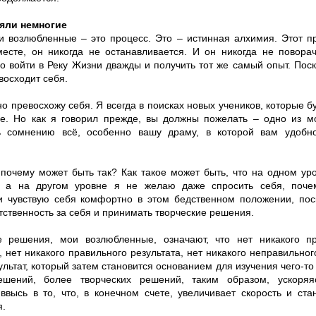
яли немногие
и возлюбленные – это процесс. Это – истинная алхимия. Этот п
месте, он никогда не останавливается. И он никогда не повора
о войти в Реку Жизни дважды и получить тот же самый опыт. Пос
восходит себя.
о превосхожу себя. Я всегда в поисках новых учеников, которые б
е. Но как я говорил прежде, вы должны пожелать – одно из м
ь сомнению всё, особенно вашу драму, в которой вам удобн
.
 почему может быть так? Как такое может быть, что на одном ур
, а на другом уровне я не желаю даже спросить себя, поче
и чувствую себя комфортно в этом бедственном положении, пос
тственность за себя и принимать творческие решения.
е решения, мои возлюбленные, означают, что нет никакого п
, нет никакого правильного результата, нет никакого неправильног
ультат, который затем становится основанием для изучения чего-то
шений, более творческих решений, таким образом, ускоряяс
 ввысь в то, что, в конечном счете, увеличивает скорость и ст
я.