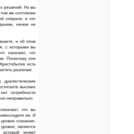
ых решений. Но вы
 том же состоянии
й спирали, и это
одными, ничем не
знаете, и об этом
ия, с которыми вы
то означает, что
м. Поскольку они
Христобытия есть
метить различие.
 дуалистические
остигаете высоких
нет потребности
ьно-неправильно.
означает, что вы
ревосходите ее. И
 уровне сознания,
 уровне, является
, который может