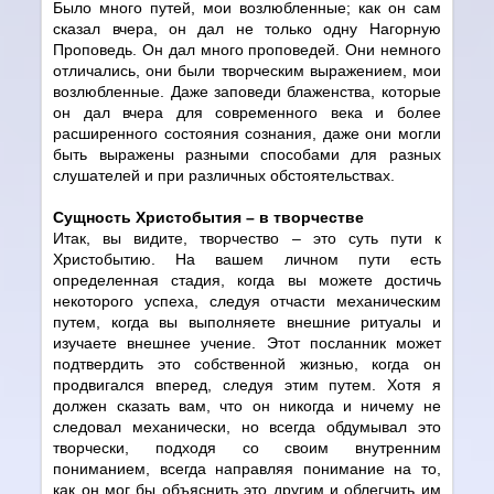
Было много путей, мои возлюбленные; как он сам
сказал вчера, он дал не только одну Нагорную
Проповедь. Он дал много проповедей. Они немного
отличались, они были творческим выражением, мои
возлюбленные. Даже заповеди блаженства, которые
он дал вчера для современного века и более
расширенного состояния сознания, даже они могли
быть выражены разными способами для разных
слушателей и при различных обстоятельствах.
Сущность Христобытия – в творчестве
Итак, вы видите, творчество – это суть пути к
Христобытию. На вашем личном пути есть
определенная стадия, когда вы можете достичь
некоторого успеха, следуя отчасти механическим
путем, когда вы выполняете внешние ритуалы и
изучаете внешнее учение. Этот посланник может
подтвердить это собственной жизнью, когда он
продвигался вперед, следуя этим путем. Хотя я
должен сказать вам, что он никогда и ничему не
следовал механически, но всегда обдумывал это
творчески, подходя со своим внутренним
пониманием, всегда направляя понимание на то,
как он мог бы объяснить это другим и облегчить им