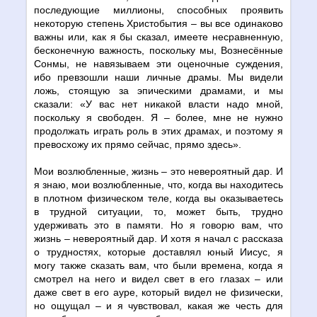
последующие миллионы, способных проявить
некоторую степень Христобытия – вы все одинаково
важны или, как я бы сказал, имеете несравненную,
бесконечную важность, поскольку мы, Вознесённые
Сонмы, не навязываем эти оценочные суждения,
ибо превзошли наши личные драмы. Мы видели
ложь, стоящую за эпическими драмами, и мы
сказали: «У вас нет никакой власти надо мной,
поскольку я свободен. Я – более, мне не нужно
продолжать играть роль в этих драмах, и поэтому я
превосхожу их прямо сейчас, прямо здесь».
Мои возлюбленные, жизнь – это невероятный дар. И
я знаю, мои возлюбленные, что, когда вы находитесь
в плотном физическом теле, когда вы оказываетесь
в трудной ситуации, то, может быть, трудно
удерживать это в памяти. Но я говорю вам, что
жизнь – невероятный дар. И хотя я начал с рассказа
о трудностях, которые доставлял юный Иисус, я
могу также сказать вам, что были времена, когда я
смотрел на него и видел свет в его глазах – или
даже свет в его ауре, который видел не физически,
но ощущал – и я чувствовал, какая же честь для