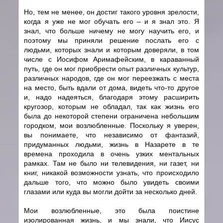
Но, тем не менее, он достиг такого уровня зрелости,
когда я уже не мог обучать его – и я знал это. Я
знал, что больше ничему не могу научить его, и
поэтому мы приняли решение послать его с
людьми, которых знали и которым доверяли, в том
числе с Иосифом Аримафейским, в караванный
путь, где он мог приобрести опыт различных культур,
различных народов, где он мог переезжать с места
на место, быть вдали от дома, видеть что-то другое
и, надо надеяться, благодаря этому расширить
кругозор, которым не обладал, так как жизнь его
была до некоторой степени ограничена небольшим
городком, мои возлюбленные. Поскольку я уверен,
вы понимаете, что независимо от фантазий,
придуманных людьми, жизнь в Назарете в те
времена проходила в очень узких ментальных
рамках. Там не было ни телевидения, ни газет, ни
книг, никакой возможности узнать, что происходило
дальше того, что можно было увидеть своими
глазами или куда вы могли дойти за несколько дней.
Мои возлюбленные, это была поистине
изолированная жизнь, и мы знали, что Иисус