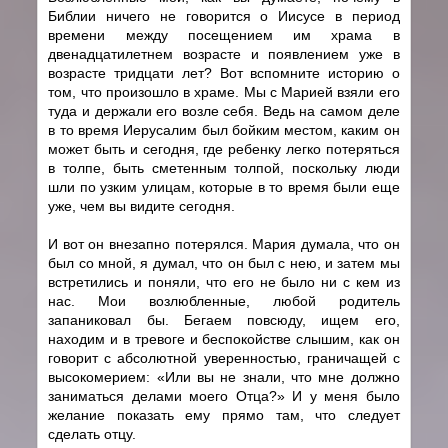
Библии ничего не говорится о Иисусе в период
времени между посещением им храма в
двенадцатилетнем возрасте и появлением уже в
возрасте тридцати лет? Вот вспомните историю о
том, что произошло в храме. Мы с Марией взяли его
туда и держали его возле себя. Ведь на самом деле
в то время Иерусалим был бойким местом, каким он
может быть и сегодня, где ребенку легко потеряться
в толпе, быть сметенным толпой, поскольку люди
шли по узким улицам, которые в то время были еще
уже, чем вы видите сегодня.
И вот он внезапно потерялся. Мария думала, что он
был со мной, я думал, что он был с нею, и затем мы
встретились и поняли, что его не было ни с кем из
нас. Мои возлюбленные, любой родитель
запаниковал бы. Бегаем повсюду, ищем его,
находим и в тревоге и беспокойстве слышим, как он
говорит с абсолютной уверенностью, граничащей с
высокомерием: «Или вы не знали, что мне должно
заниматься делами моего Отца?» И у меня было
желание показать ему прямо там, что следует
сделать отцу.