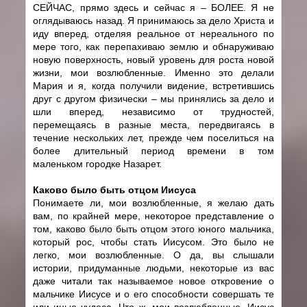
СЕЙЧАС, прямо здесь и сейчас я – БОЛЕЕ. Я не
оглядываюсь назад. Я принимаюсь за дело Христа и
иду вперед, отделяя реальное от нереального по
мере того, как перепахиваю землю и обнаруживаю
новую поверхность, новый уровень для роста новой
жизни, мои возлюбленные. Именно это делали
Мария и я, когда получили видение, встретившись
друг с другом физически – мы принялись за дело и
шли вперед, независимо от трудностей,
перемещаясь в разные места, передвигаясь в
течение нескольких лет, прежде чем поселиться на
более длительный период времени в том
маленьком городке Назарет.
Каково было быть отцом Иисуса
Понимаете ли, мои возлюбленные, я желаю дать
вам, по крайней мере, некоторое представление о
том, каково было быть отцом этого юного мальчика,
который рос, чтобы стать Иисусом. Это было не
легко, мои возлюбленные. О да, вы слышали
истории, придуманные людьми, некоторые из вас
даже читали так называемое новое откровение о
мальчике Иисусе и о его способности совершать те
или иные чудеса. Что ж, мои возлюбленные, Иисус