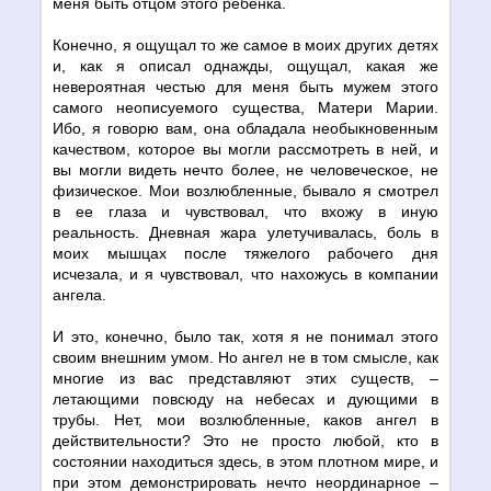
меня быть отцом этого ребенка.
Конечно, я ощущал то же самое в моих других детях
и, как я описал однажды, ощущал, какая же
невероятная честью для меня быть мужем этого
самого неописуемого существа, Матери Марии.
Ибо, я говорю вам, она обладала необыкновенным
качеством, которое вы могли рассмотреть в ней, и
вы могли видеть нечто более, не человеческое, не
физическое. Мои возлюбленные, бывало я смотрел
в ее глаза и чувствовал, что вхожу в иную
реальность. Дневная жара улетучивалась, боль в
моих мышцах после тяжелого рабочего дня
исчезала, и я чувствовал, что нахожусь в компании
ангела.
И это, конечно, было так, хотя я не понимал этого
своим внешним умом. Но ангел не в том смысле, как
многие из вас представляют этих существ, –
летающими повсюду на небесах и дующими в
трубы. Нет, мои возлюбленные, каков ангел в
действительности? Это не просто любой, кто в
состоянии находиться здесь, в этом плотном мире, и
при этом демонстрировать нечто неординарное –