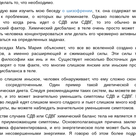
делать то, что необходимо.
дую вам изучить мою беседу
о шизофрении
, т.к. она содержат м
 к проблемам, о которых вы упоминаете. Однако позвольте м
о, что когда речь идет о СДВ или СДВГ, то это обычно в
ский фактор. Химический дисбаланс в теле очень просто может 
ть человека концентрироваться или делать его чрезмерно актив
аться на определенных задачах.
еседах Мать Мария объясняет, что все во вселенной создано 
тов, а именно расширяющей и сжимающей силы. Эти силы т
 философии как инь и ян. Существует несколько Восточных дие
оворят о том факте, что многие слишком янские или иньские пр
исбаланса в теле.
о слишком иньское, человек обнаруживает, что ему сложно скон
ся сосредоточенным. Один пример такой диетической
ическая диета. Следуя рекомендациям таких систем, вы можете ве
е, и это может значительно уменьшить симптомы СДВ и СДВГ.
во людей едят слишком много сладкого и пьют слишком много ко
дукты, вы можете наблюдать значительное уменьшение симптомов.
стве случаев СДВ или СДВГ химический баланс тела не является п
 приумножающим симптомы. Основополагающая причина заключ
века фрагментирована, и его энергетическое поле может быть з
ли несовершенными энергиями. Я говорю об этом более подр