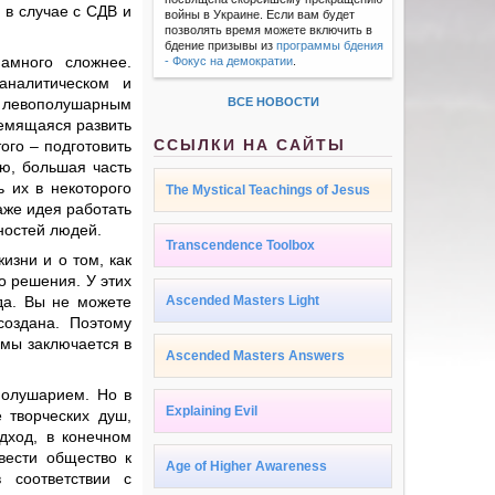
 в случае с СДВ и
войны в Украине. Если вам будет
позволять время можете включить в
бдение призывы из
программы бдения
амного сложнее.
- Фокус на демократии
.
аналитическом и
 левополушарным
ВСЕ НОВОСТИ
ремящаяся развить
ССЫЛКИ НА САЙТЫ
ого – подготовить
ию, большая часть
 их в некоторого
The Mystical Teachings of Jesus
Даже идея работать
ностей людей.
Transcendence Toolbox
изни и о том, как
о решения. У этих
да. Вы не можете
Ascended Masters Light
оздана. Поэтому
мы заключается в
Ascended Masters Answers
полушарием. Но в
Explaining Evil
 творческих душ,
дход, в конечном
вести общество к
Age of Higher Awareness
 соответствии с