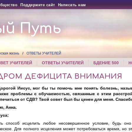
бщество
Поддержите сайт
Написать нам
ый Путь
еская жизнь
ОТВЕТЫ УЧИТЕЛЕЙ
СВЕТ УЧИТЕЛЕЙ
ОТВЕТЫ УЧИТЕЛЕЙ
БДЕНИЕ 500
Н
ДРОМ ДЕФИЦИТА ВНИМАНИЯ
Дорогой Иисус, мог бы ты помочь мне понять болезнь, наз
также проблемы с обучаемостью, связанные с этим расстро
лечиться от СДВ? Твой совет был бы ценен для меня. Спасиб
ю, Анна.
уса:
ть способ исцелить любое несовершенное условие, будь оно
ческое. Для полного исцеления может потребоваться время, но э