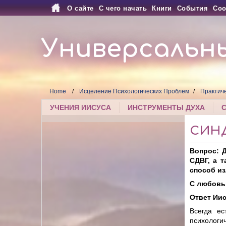
О сайте
С чего начать
Книги
События
Соо
Универсальн
Home
Исцеление Психологических Проблем
Практич
УЧЕНИЯ ИИСУСА
ИНСТРУМЕНТЫ ДУХА
СИН
Вопрос: 
СДВГ, а 
способ из
С любовь
Ответ Иис
Всегда ес
психологи