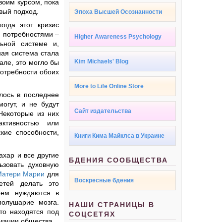
воим курсом, пока
овый подход.
Эпоха Высшей Осознанности
огда этот кризис
и потребностями –
Higher Awareness Psychology
ьной системе и,
ная система стала
Kim Michaels' Blog
але, это могло бы
потребности обоих
More to Life Online Store
лось в последнее
огут, и не будут
Сайт издательства
Некоторые из них
активностью или
кие способности,
Книги Кима Майклса в Украине
ахар и все другие
БДЕНИЯ СООБЩЕСТВА
ьзовать духовную
Матери Марии
для
Воскресные бдения
етей делать это
ием нуждаются в
полушарие мозга.
НАШИ СТРАНИЦЫ В
что находятся под
СОЦСЕТЯХ
рмации общества.