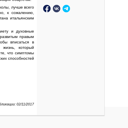
колы, лучше всего
но, к сожалению,
тана итальянским
иету и духовные
 развитым правым
тобы вписаться в
 жизнь, который
ите, что симптомы
ских способностей
ликации: 02/11/2017