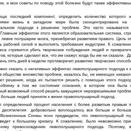
и, и мои советы по поводу этой болезни будут также эффективны
ще последний компонент, определить количество которого н
тиями жизнь в западном мире была сконцентрирована на 
туальном подходе к решению проблем. Это часто называется
 Главным эффектом этого является образовательная система, ст
 левое полушарие мозга, пренебрегая развитием правого. Цель эт
ть рабочей силой и выполнять требования индустрии. К сожален
еса стремится убить творческие побуждения людей и превратить
ов, которые сделают все, что им скажут, когда бы им ни сказали. 
день пять дней в неделю противоречит развитию творческих способ
жно сказать о негативных эффектах левополушарного подхода к ж
 в обществе множество проблем, казалось бы, не имеющих никаког
ет решения, когда их пытаются решить с помощью этого подхо
облему в том же состоянии сознания, в котором она была с
ный возможный способ решить кажущиеся неразрешимыми пробле
ы больше людей приняли к жизни правополушарный подход.
л определенный процент населения с более развитым правым 
 десятилетия добровольно воплощалось все больше и больше
 Вознесенные Сонмы ясно предвидели, что левополушарный по
иведет к большому кризису. К сожалению, было невозможно при
ьному превосхождению левополушарного подхода. Поэтому, в