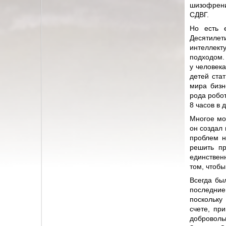
шизофрени
СДВГ.
Но есть е
Десятиле
интеллек
подходом.
у человека
детей ста
мира бизн
рода робот
8 часов в 
Многое мо
он создал
проблем н
решить пр
единствен
том, чтоб
Всегда бы
последние
поскольку
счете, пр
добровол