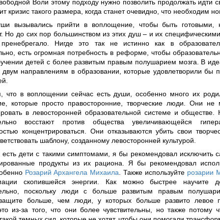
вободной Воли этому подходу нужно позволить продолжать идти с
ит кризис такого размера, когда станет очевидно, что необходим н
ши вызывались прийти в воплощение, чтобы быть готовыми, к
т. Но до сих пор большинством из этих душ – и их специфическим
пренебрегало. Нигде это так не истинно как в образовател
льно, есть огромная потребность в реформе, чтобы образователь
бучении детей с более развитым правым полушарием мозга. В иде
к двум направлениям в образовании, которые удовлетворили бы 
ей.
м, что в воплощении сейчас есть души, особенно много их роди
ие, которые просто правосторонние, творческие люди. Они не м
ровать в левосторонней образовательной системе и обществе. 
тельно восстают против общества увеличивающейся гипер
остью концентрироваться. Они отказываются убить свои творчес
ветствовать шаблону, созданному левосторонней культурой.
с есть дети с такими симптомами, я бы рекомендовал исключить с
ированные продукты из их рациона. Я бы рекомендовал испол
собенно
Розарий Архангела Михаила
. Также используйте
розарии 
мации скопившейся энергии. Как можно быстрее научите д
тельно, поскольку люди с больше развитым правым полушар
защите больше, чем люди, у которых больше развито левое 
это из-за того, что они более чувствительны, но также потому 
такой темных сил, которые не хотят, чтобы они помогали трансфо