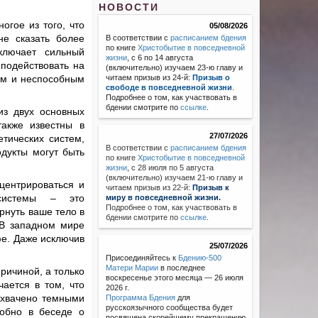
НОВОСТИ
ногое из того, что
05/08/2026
не сказать более
В соответствии с
расписанием бдения
по книге
Христобытие в повседневной
ключает сильный
жизни
, с 6 по 14 августа
подействовать на
(включительно) изучаем 23-ю главу и
ным и неспособным
читаем призыв из 24-й:
Призыв о
свободе в повседневной жизни
.
Подробнее о том, как участвовать в
бдении смотрите по
ссылке
.
из двух основных
акже известны в
27/07/2026
тических систем,
В соответствии с
расписанием бдения
одукты могут быть
по книге
Христобытие в повседневной
жизни
,
с 28 июля по 5 августа
(включительно) изучаем 21-ю главу и
центрироваться и
читаем призыв из 22-й:
Призыв к
 системы – это
миру в повседневной жизни.
Подробнее о том, как участвовать в
рнуть ваше тело в
бдении смотрите по
ссылке
.
 В западном мире
фе. Даже исключив
25/07/2026
Присоединяйтесь к
Бдению-500
Матери Марии
в последнее
ричиной, а только
воскресенье этого месяца — 26 июля
ается в том, что
2026 г.
ахвачено темными
Программа Бдения
для
русскоязычного сообщества будет
обно в беседе о
посвящена скорейшему прекращению