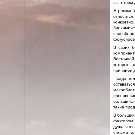
вы готовы 
Я рекомен
относится
конкретн
биохимиче
способнос
фокусиров
В своих б
компонен
Восточной
которые г
причиной д
Когда тел
оставать
макробиот
равновеси
большинст
такие про
В большин
фактором,
душа чело
силами и