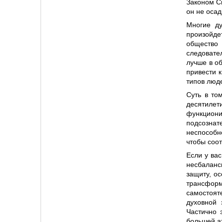
Законом С
он не осад
Многие ду
произойде
общество 
следовате
лучше в о
привести 
типов люд
Суть в то
десятилет
функциони
подсозна
неспособн
чтобы соот
Если у ва
несбаланс
защиту, о
трансфор
самостоя
духовной 
Частично 
большей а