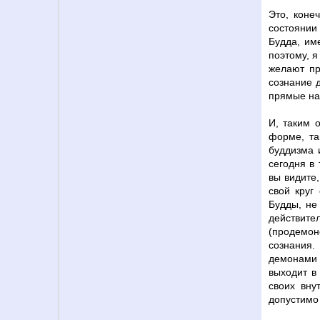
Это, коне
состоянии
Будда, им
поэтому, я
желают пр
сознание д
прямые на
И, таким 
форме, та
буддизма 
сегодня в
вы видите
свой круг
Будды, не
действит
(продемон
сознания.
демонами
выходит в
своих вну
допустимо 