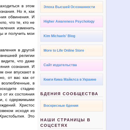
находиться в этом
Эпоха Высшей Осознанности
знания. Но я, как
ания обвинения. И
Higher Awareness Psychology
ло, что те, кто не
емления изменить
ды и получить мои
Kim Michaels' Blog
тавления в другой
More to Life Online Store
 внешней религии
 видите, что даже
Сайт издательства
ояния сознания. И
ым они впускают в
но, от вас как от
Книги Кима Майклса в Украине
и возлюбленные, в
роходите стадию
БДЕНИЯ СООБЩЕСТВА
 от их состояния
ми, с одержимыми
ждений. Христос
Воскресные бдения
ловеком исходя из
Христобытия. Это
НАШИ СТРАНИЦЫ В
СОЦСЕТЯХ