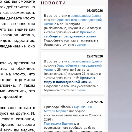
то как вы сможете
НОВОСТИ
век действительно
05/08/2026
о как возможность
В соответствии с
расписанием бдения
 вы делаете что-то
по книге
Христобытие в повседневной
 что все является
жизни
, с 6 по 14 августа
(включительно) изучаем 23-ю главу и
что вы видите как
читаем призыв из 24-й:
Призыв о
тывающая истина,
свободе в повседневной жизни
.
идеть недостаток,
Подробнее о том, как участвовать в
бдении смотрите по
ссылке
.
блюдением - и оно
27/07/2026
В соответствии с
расписанием бдения
скольку превзошли
по книге
Христобытие в повседневной
тос не обвиняет.
жизни
,
с 28 июля по 5 августа
м на что-то, что
(включительно) изучаем 21-ю главу и
читаем призыв из 22-й:
Призыв к
оторая стремится
миру в повседневной жизни.
еловека. И таким
Подробнее о том, как участвовать в
мо изменить, это
бдении смотрите по
ссылке
.
у превзойти.
25/07/2026
есованы только в
Присоединяйтесь к
Бдению-500
Матери Марии
в последнее
уют на других. И,
воскресенье этого месяца — 26 июля
 своем сознании,
2026 г.
Программа Бдения
для
 бревно из своего
русскоязычного сообщества будет
И если вы видите,
посвящена скорейшему прекращению