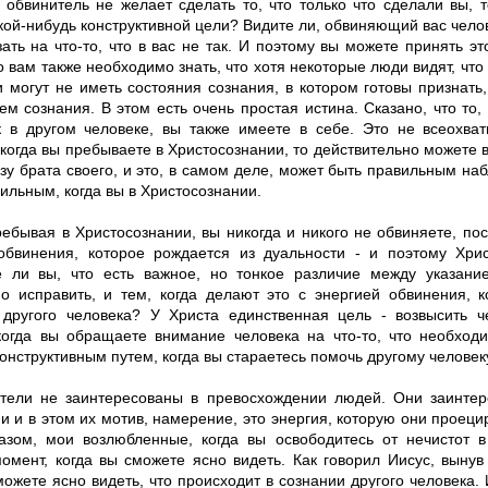
и обвинитель не желает сделать то, что только что сделали вы, 
кой-нибудь конструктивной цели? Видите ли, обвиняющий вас чело
ать на что-то, что в вас не так. И поэтому вы можете принять эт
о вам также необходимо знать, что хотя некоторые люди видят, что
и могут не иметь состояния сознания, в котором готовы признать,
м сознания. В этом есть очень простая истина. Сказано, что то, 
к в другом человеке, вы также имеете в себе. Это не всеохва
 когда вы пребываете в Христосознании, то действительно можете в
азу брата своего, и это, в самом деле, может быть правильным на
ильным, когда вы в Христосознании.
ребывая в Христосознании, вы никогда и никого не обвиняете, по
обвинения, которое рождается из дуальности - и поэтому Хрис
 ли вы, что есть важное, но тонкое различие между указание
о исправить, и тем, когда делают это с энергией обвинения, к
 другого человека? У Христа единственная цель - возвысить ч
когда вы обращаете внимание человека на что-то, что необходи
онструктивным путем, когда вы стараетесь помочь другому человек
тели не заинтересованы в превосхождении людей. Они заинтер
 и в этом их мотив, намерение, это энергия, которую они проецир
азом, мои возлюбленные, когда вы освободитесь от нечистот в
момент, когда вы сможете ясно видеть. Как говорил Иисус, вынув
можете ясно видеть, что происходит в сознании другого человека. 