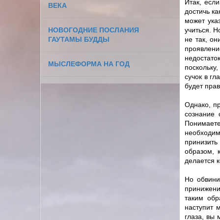
Итак, есл
ВЕКА
достичь ка
может указ
НОВОГОДНИЕ ПОСЛАНИЯ
учиться. Н
ГАУТАМЫ БУДДЫ
не так, он
проявление
недостато
МЫСЛЕФОРМА НА ГОД
поскольку,
сучок в гл
будет прав
Однако, п
сознание 
Понимаете
необходим
принизить
образом, 
делается к
Но обвини
принижении
таким обр
наступит 
глаза, вы 