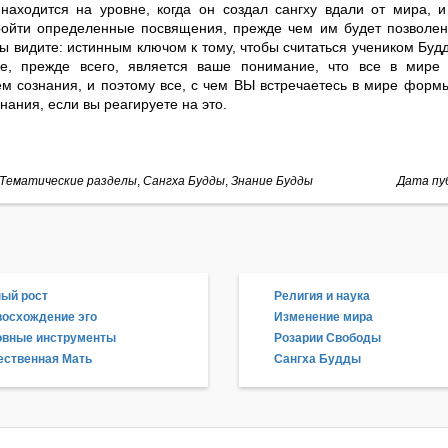
находится на уровне, когда он создал сангху вдали от мира, и
ойти определенные посвящения, прежде чем им будет позволено
ы видите: истинным ключом к тому, чтобы считаться учеником Буд
е, прежде всего, является ваше понимание, что все в мире
м сознания, и поэтому все, с чем ВЫ встречаетесь в мире форм
нания, если вы реагируете на это.
Тематические разделы
,
Сангха Будды
,
Знание Будды
Дата пуб
ый рост
Религия и наука
осхождение эго
Изменение мира
овные инструменты
Розарии Свободы
ственная Мать
Сангха Будды