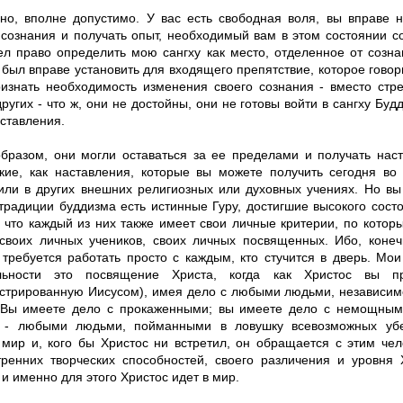
чно, вполне допустимо. У вас есть свободная воля, вы вправе 
 сознания и получать опыт, необходимый вам в этом состоянии со
ел право определить мою сангху как место, отделенное от созн
 был вправе установить для входящего препятствие, которое говори
изнать необходимость изменения своего сознания - вместо стр
ругих - что ж, они не достойны, они не готовы войти в сангху Буд
ставления.
образом, они могли оставаться за ее пределами и получать нас
кие, как наставления, которые вы можете получить сегодня во
или в других внешних религиозных или духовных учениях. Но вы
 традиции буддизма есть истинные Гуру, достигшие высокого сост
, что каждый из них также имеет свои личные критерии, по котор
 своих личных учеников, своих личных посвященных. Ибо, конеч
 требуется работать просто с каждым, кто стучится в дверь. Мо
ельности это посвящение Христа, когда как Христос вы п
стрированную Иисусом), имея дело с любыми людьми, независимо
 Вы имеете дело с прокаженными; вы имеете дело с немощны
 - любыми людьми, пойманными в ловушку всевозможных убе
 мир и, кого бы Христос ни встретил, он обращается с этим че
тренних творческих способностей, своего различения и уровня 
и именно для этого Христос идет в мир.