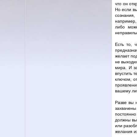
что он отк
Но если вы
сознания,
например,
либо може
неправильн
Есть то, 
предназна
желает под
не выходил
мира. И з
впустить т
ключом, о
проявление
вашему ли
Разве вы 
захвачены
постоянно
должны выз
или разобл
желания и