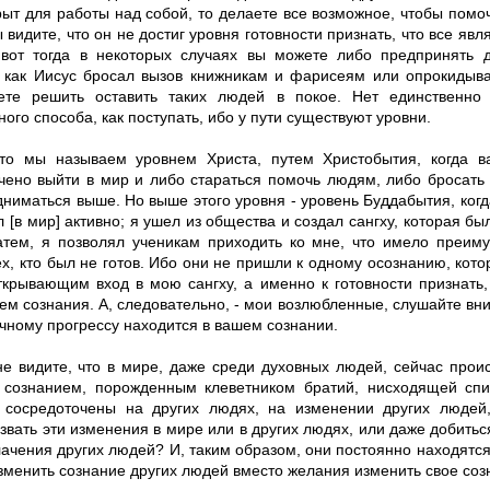
рыт для работы над собой, то делаете все возможное, чтобы помоч
 видите, что он не достиг уровня готовности признать, что все яв
 вот тогда в некоторых случаях вы можете либо предпринять д
 как Иисус бросал вызов книжникам и фарисеям или опрокидыва
те решить оставить таких людей в покое. Нет единственно 
ого способа, как поступать, ибо у пути существуют уровни.
что мы называем уровнем Христа, путем Христобытия, когда в
чено выйти в мир и либо стараться помочь людям, либо бросать 
ниматься выше. Но выше этого уровня - уровень Буддабытия, когда
 [в мир] активно; я ушел из общества и создал сангху, которая бы
атем, я позволял ученикам приходить ко мне, что имело преиму
ех, кто был не готов. Ибо они не пришли к одному осознанию, кот
ткрывающим вход в мою сангху, а именно к готовности признать,
м сознания. А, следовательно, - мои возлюбленные, слушайте вни
чному прогрессу находится в вашем сознании.
не видите, что в мире, даже среди духовных людей, сейчас проис
 сознанием, порожденным клеветником братий, нисходящей спи
 сосредоточены на других людях, на изменении других людей,
вать эти изменения в мире или в других людях, или даже добитьс
ачения других людей? И, таким образом, они постоянно находятся
зменить сознание других людей вместо желания изменить свое соз