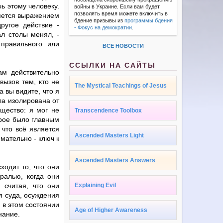
ь этому человеку.
войны в Украине. Если вам будет
позволять время можете включить в
ляется выражением
бдение призывы из
программы бдения
ругое действие -
- Фокус на демократии
.
л столы менял, -
правильного или
ВСЕ НОВОСТИ
ССЫЛКИ НА САЙТЫ
ам действительно
вызов тем, кто не
The Mystical Teachings of Jesus
 вы видите, что я
ла изолирована от
щество: я мог не
Transcendence Toolbox
орое было главным
 что всё является
Ascended Masters Light
мательно - ключ к
Ascended Masters Answers
ходит то, что они
ралью, когда они
 считая, что они
Explaining Evil
я суда, осуждения
 в этом состоянии
Age of Higher Awareness
нание.