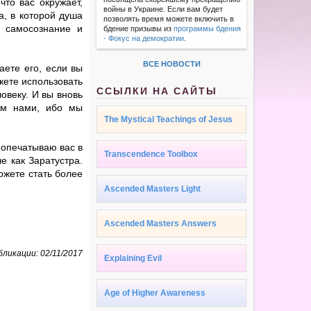
что вас окружает,
войны в Украине. Если вам будет
а, в которой душа
позволять время можете включить в
е самосознание и
бдение призывы из
программы бдения
- Фокус на демократии
.
ВСЕ НОВОСТИ
аете его, если вы
жете использовать
ССЫЛКИ НА САЙТЫ
овеку. И вы вновь
сем нами, ибо мы
The Mystical Teachings of Jesus
 опечатываю вас в
Transcendence Toolbox
е как Заратустра.
ожете стать более
Ascended Masters Light
Ascended Masters Answers
ликации: 02/11/2017
Explaining Evil
Age of Higher Awareness