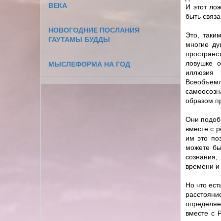
ВЕКА
И этот ло
быть связа
НОВОГОДНИЕ ПОСЛАНИЯ
Это, таки
ГАУТАМЫ БУДДЫ
многие ду
пространс
ловушке о
МЫСЛЕФОРМА НА ГОД
иллюзия 
Всеобъе
самоосозн
образом п
Они подобн
вместе с р
им это по
можете бы
сознания
времени и 
Но что ест
расстоян
определяет
вместе с 