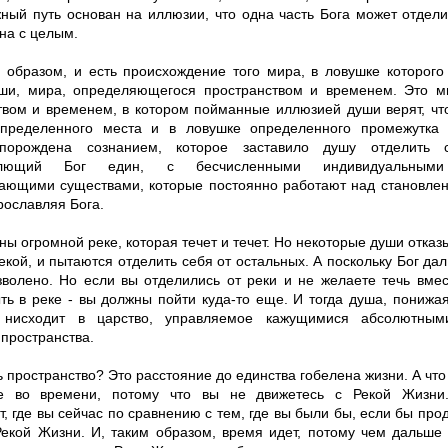
жный путь основан на иллюзии, что одна часть Бога может отдели
на с целым.
м образом, и есть происхождение того мира, в ловушке которог
ши, мира, определяющегося пространством и временем. Это м
твом и временем, в котором пойманные иллюзией души верят, чт
пределенного места и в ловушке определенного промежутка 
порождена сознанием, которое заставило душу отделить 
млющий Бог един, с бесчисленными индивидуальными 
ающими существами, которые постоянно работают над становлен
рославляя Бога.
ы огромной реке, которая течет и течет. Но некоторые души отказ
екой, и пытаются отделить себя от остальных. А поскольку Бог дал
зволено. Но если вы отделились от реки и не желаете течь вмес
ть в реке - вы должны пойти куда-то еще. И тогда душа, понижа
, нисходит в царство, управляемое кажущимися абсолютным
пространства.
ь пространство? Это расстояние до единства гобелена жизни. А что
ие во времени, потому что вы не движетесь с Рекой Жизни
, где вы сейчас по сравнению с тем, где вы были бы, если бы про
Рекой Жизни. И, таким образом, время идет, потому чем дальше