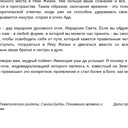
тинного места в Реке Жизни, тем больше ваше сознание и все, 
ся в пространстве. Таким образом, окончание времени - это точк
 критической отметки, когда уже не способна удерживать сво
рывается изнутри, сгорая в огнях Ада.
е - дар иерархии духовного огня, Иерархии Света. Если вы обдум
к нам - в любой форме, в которой вы можете нас принять - вы смо
, чтобы освободить себя от пути, который кажется правильным чел
ступить, погрузиться в Реку Жизни и двигаться вместе со в
ьно ваши братья и сестры в духе.
говорю вам, мудрый поймет. Имеющие уши да услышат. И посему я
 огне, индивидуализацией которого являюсь я, известный на Земл
 превзошел это конкретное проявление и стал более в Боге, как м
Тематические разделы
,
Сангха Будды
,
Понимание времени и
Дата пуб
тва