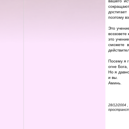
вашего ис
сокращают
достигает
поэтому вз
Это учени
воззовете 
это учение
сможете в
действител
Посему я 
огне Бога,
Но я давно
и вы.
Аминь.
28/12/2004
,
пространс