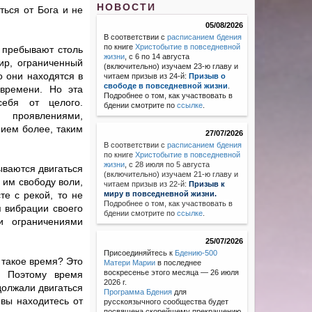
НОВОСТИ
ться от Бога и не
05/08/2026
В соответствии с
расписанием бдения
по книге
Христобытие в повседневной
о пребывают столь
жизни
, с 6 по 14 августа
ир, ограниченный
(включительно) изучаем 23-ю главу и
о они находятся в
читаем призыв из 24-й:
Призыв о
свободе в повседневной жизни
.
времени. Но эта
Подробнее о том, как участвовать в
себя от целого.
бдении смотрите по
ссылке
.
проявлениями,
ием более, таким
27/07/2026
В соответствии с
расписанием бдения
по книге
Христобытие в повседневной
жизни
,
с 28 июля по 5 августа
ываются двигаться
(включительно) изучаем 21-ю главу и
 им свободу воли,
читаем призыв из 22-й:
Призыв к
те с рекой, то не
миру в повседневной жизни.
Подробнее о том, как участвовать в
я вибрации своего
бдении смотрите по
ссылке
.
и ограничениями
25/07/2026
Присоединяйтесь к
Бдению-500
 такое время? Это
Матери Марии
в последнее
воскресенье этого месяца — 26 июля
. Поэтому время
2026 г.
должали двигаться
Программа Бдения
для
 вы находитесь от
русскоязычного сообщества будет
посвящена скорейшему прекращению