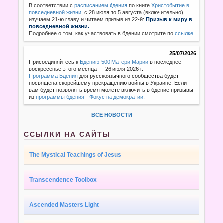
В соответствии с
расписанием бдения
по книге
Христобытие в
повседневной жизни
,
с 28 июля по 5 августа (включительно)
изучаем 21-ю главу и читаем призыв из 22-й:
Призыв к миру в
повседневной жизни.
Подробнее о том, как участвовать в бдении смотрите по
ссылке
.
25/07/2026
Присоединяйтесь к
Бдению-500 Матери Марии
в последнее
воскресенье этого месяца — 26 июля 2026 г.
Программа Бдения
для русскоязычного сообщества будет
посвящена скорейшему прекращению войны в Украине. Если
вам будет позволять время можете включить в бдение призывы
из
программы бдения - Фокус на демократии
.
ВСЕ НОВОСТИ
ССЫЛКИ НА САЙТЫ
The Mystical Teachings of Jesus
Transcendence Toolbox
Ascended Masters Light