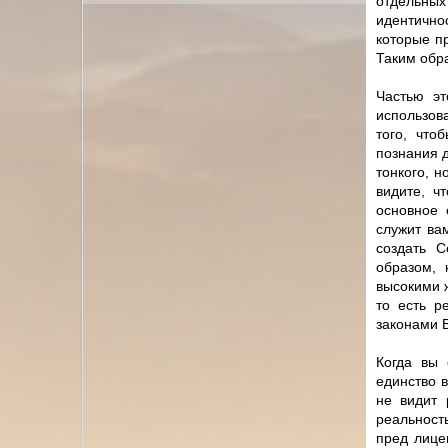
отдельны
идентично
которые п
Таким обра
Частью эт
использова
того, что
познания 
тонкого, н
видите, ч
основное 
служит ва
создать С
образом,
высокими 
то есть р
законами Б
Когда вы 
единство 
не видит 
реальность
пред лице