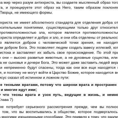
а мир через разум антихриста, вы создаете мысленный образ того
га, и проецируете этот образ на Него, таким образом поклоня
 Творца, не имеющего формы.
ихриста не имеет абсолютного стандарта для отделения добра от
осительными понятиями, существующими только друг относител
противоположностью зла, которое является противоположност
христа определяет и добро и зло, и они оба отделены от реальност
то является добром с человеческой точки зрения, не находи
м добром Бога. Это позволяет людям создать завесу иллюзий, ко
 истока и заставляет их забыть свое происхождение. По этой п
то они – высоко развитые животные, а не духовные существа, или
а не сыновья и дочери Бога. Это может даже заставить людей вери
и непременно будут спасены, тогда как они все еще находятся 
, и поэтому не могут войти в Царство Божие, которое находится в
сус сказал об истинном и ложном пути:
е тесными вратами, потому что широки врата и пространен 
 и многие идут ими;
у что тесны врата и узок путь, ведущие в жизнь, и немно
лава 7)
ие потребует серьезного рассмотрения прежде, чем вы полнос
 том, что вы воспитывались в обществе, которое подвергалос
а многими изощренными способами. Это привело к тому, что разл