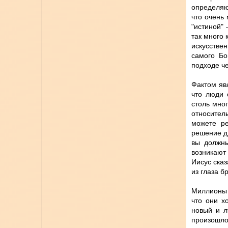
определяю
что очень
"истиной" 
так много 
искусстве
самого Бо
подходе че
Фактом явл
что люди 
столь мно
относител
можете ре
решение д
вы должны
возникают
Иисус сказ
из глаза б
Миллионы 
что они х
новый и л
произошл