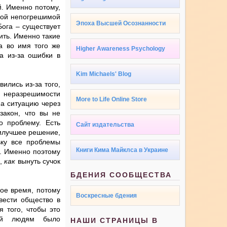
й. Именно потому,
нной непогрешимой
Эпоха Высшей Осознанности
Бога – существует
ить. Именно такие
а во имя того же
Higher Awareness Psychology
а из-за ошибки в
Kim Michaels' Blog
ились из-за того,
я неразрешимости
More to Life Online Store
на ситуацию через
закон, что вы не
о проблему. Есть
Сайт издательства
илучшее решение,
ьку все проблемы
Книги Кима Майклса в Украине
а. Именно поэтому
ь,
как
вынуть сучок
БДЕНИЯ СООБЩЕСТВА
ое время, потому
Воскресные бдения
вести общество в
 того, чтобы это
рый людям было
НАШИ СТРАНИЦЫ В