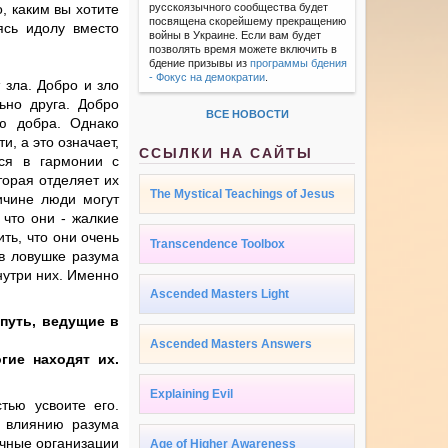
, каким вы хотите
русскоязычного сообщества будет
посвящена скорейшему прекращению
ясь идолу вместо
войны в Украине. Если вам будет
позволять время можете включить в
бдение призывы из
программы бдения
- Фокус на демократии
.
 зла. Добро и зло
ьно друга. Добро
ВСЕ НОВОСТИ
ью добра. Однако
и, а это означает,
ССЫЛКИ НА САЙТЫ
тся в гармонии с
торая отделяет их
The Mystical Teachings of Jesus
ричине люди могут
 что они - жалкие
ть, что они очень
Transcendence Toolbox
в ловушке разума
нутри них. Именно
Ascended Masters Light
путь, ведущие в
Ascended Masters Answers
гие находят их.
Explaining Evil
тью усвоите его.
ь влиянию разума
ичные организации
Age of Higher Awareness