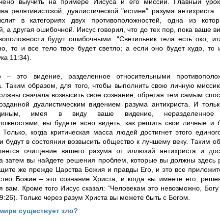
чено выучить на примере Иисуса и его миссии. Главный урок
ива релятивистской, дуалистической "истине" разума антихриста.
ыслит в категориях двух противоположностей, одна из кото
, а другая ошибочной. Иисус говорил, что до тех пор, пока ваше в
воположности будут ошибочными: “Светильник тела есть око; ит
о, то и все тело твое будет светло; а если оно будет худо, то 
ка 11:34).
о – это видение, разделенное относительными противополо
а. Таким образом, для того, чтобы выполнить свою личную мисс
должны сначала возвысить свое сознание, обретая тем самым спос
созданной дуалистическим видением разума антихриста. И тольк
диным, имея в виду ваше видение, неразделенное о
ложностями, вы будете ясно видеть, как решить свои личные и 
 Только, когда критическая масса людей достигнет этого едино
и будут в состоянии возвысить общество к лучшему веку. Таким о
ляется очищение вашего разума от иллюзий антихриста и до
а затем вы найдете решения проблем, которые вы должны здесь 
Ищите же прежде Царства Божия и правды Его, и это все приложи
рство Божие – это сознание Христа, и когда вы имеете его, реш
 вам. Кроме того Иисус сказал: “Человекам это невозможно, Богу
:26). Только через разум Христа вы можете быть с Богом.
мире существует зло?