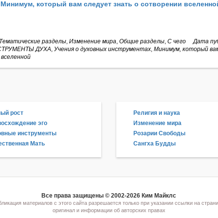
:
Минимум, который вам следует знать о сотворении вселенно
Тематические разделы
,
Изменение мира
,
Общие разделы
,
С чего
Дата пуб
ТРУМЕНТЫ ДУХА
,
Учения о духовных инструментах
,
Минимум, который ва
 вселенной
ый рост
Религия и наука
осхождение эго
Изменение мира
овные инструменты
Розарии Свободы
ственная Мать
Сангха Будды
Все права защищены © 2002-2026 Ким Майклс
ликация материалов с этого сайта разрешается только при указании ссылки на страни
оригинал и информации об авторских правах