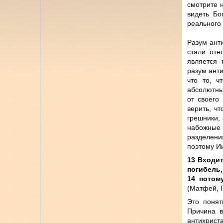
смотрите н
видеть Бо
реального
Разум ант
стали отн
является 
разум анти
что то, ч
абсолютны
от своего
верить, ч
грешники, 
набожные 
разделения
поэтому Ии
13 Входит
погибель,
14 потом
(Матфей, Г
Это понят
Причина в
антихрист