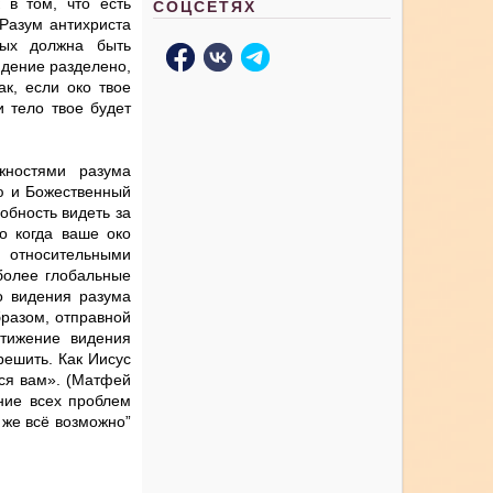
 в том, что есть
СОЦСЕТЯХ
 Разум антихриста
рых должна быть
идение разделено,
ак, если око твое
и тело твое будет
жностями разума
ию и Божественный
обность видеть за
о когда ваше око
тносительными
более глобальные
го видения разума
бразом, отправной
стижение видения
решить. Как Иисус
тся вам». (Матфей
ение всех проблем
 же всё возможно”