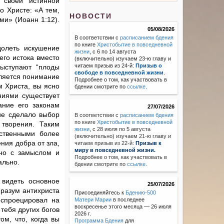
 своей истинной
о Христе: «А тем,
НОВОСТИ
ми» (Иоанн 1:12).
05/08/2026
В соответствии с
расписанием бдения
по книге
Христобытие в повседневной
долеть искушение
жизни
, с 6 по 14 августа
его истока вместо
(включительно) изучаем 23-ю главу и
читаем призыв из 24-й:
Призыв о
выступают “плоды
свободе в повседневной жизни
.
вляется понимание
Подробнее о том, как участвовать в
м Христа, вы ясно
бдении смотрите по
ссылке
.
ниями существует
ание его законам
27/07/2026
ие сделало выбор
В соответствии с
расписанием бдения
по книге
Христобытие в повседневной
 творения. Таким
жизни
,
с 28 июля по 5 августа
ственными более
(включительно) изучаем 21-ю главу и
ния добра от зла,
читаем призыв из 22-й:
Призыв к
миру в повседневной жизни.
ино с замыслом и
Подробнее о том, как участвовать в
ально.
бдении смотрите по
ссылке
.
 видеть основное
25/07/2026
 разум антихриста
Присоединяйтесь к
Бдению-500
 спроецировал на
Матери Марии
в последнее
воскресенье этого месяца — 26 июля
 тебя других богов
2026 г.
ом, что, когда вы
Программа Бдения
для