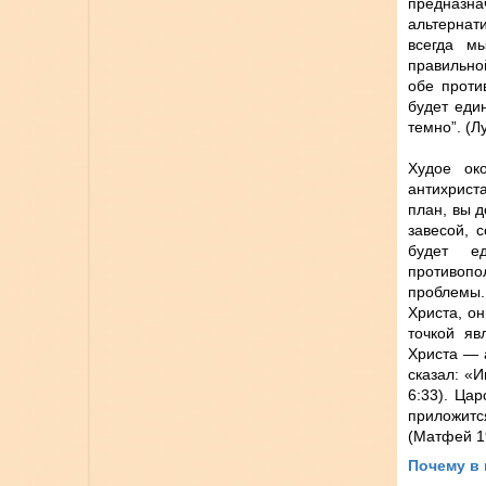
предназна
альтернат
всегда м
правильной
обе проти
будет един
темно”. (Лу
Худое ок
антихрист
план, вы 
завесой, 
будет е
противопо
проблемы.
Христа, он
точкой яв
Христа — 
сказал: «
6:33). Ца
приложится
(Матфей 19
Почему в 