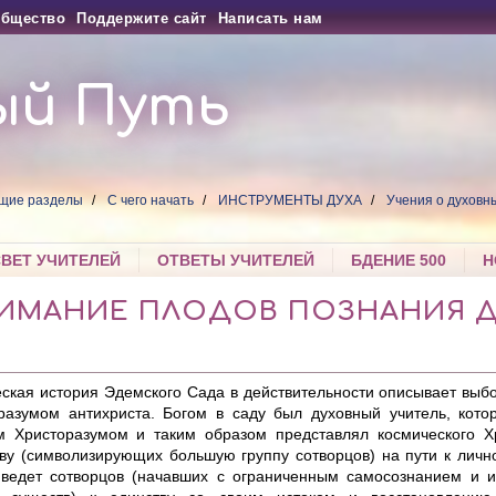
бщество
Поддержите сайт
Написать нам
ый Путь
щие разделы
С чего начать
ИНСТРУМЕНТЫ ДУХА
Учения о духовн
СВЕТ УЧИТЕЛЕЙ
ОТВЕТЫ УЧИТЕЛЕЙ
БДЕНИЕ 500
Н
ИМАНИЕ ПЛОДОВ ПОЗНАНИЯ Д
ская история Эдемского Сада в действительности описывает выб
разумом антихриста. Богом в саду был духовный учитель, кото
м Христоразумом и таким образом представлял космического Х
ву (символизирующих большую группу cотворцов) на пути к личн
 ведет cотворцов (начавших с ограниченным самосознанием и и