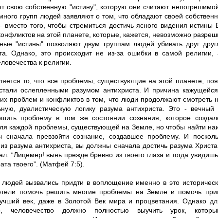
т свою собственную "истину", которую они считают непогрешимо
 много групп людей заявляют о том, что обладают своей собстве
– вместо того, чтобы стремиться достичь ясного видения истины 
конфликтов на этой планете, которые, кажется, невозможно разреш
нные "истины" позволяют двум группам людей убивать друг друг
га. Однако, это происходит не из-за ошибки в самой религии, 
ловечества к религии.
яется то, что все проблемы, существующие на этой планете, появ
стали ослепленными разумом антихриста. И причина кажущейс
гих проблем и конфликтов в том, что люди продолжают смотреть 
ьную, дуалистическую логику разума антихриста. Это - вечный 
шить проблему в том же состоянии сознания, которое создал
ля каждой проблемы, существующей на Земле, но чтобы найти на
 сначала превзойти сознание, создавшее проблему. И поскол
 из разума антихриста, вы должны сначала достичь разума Христ
ал: “Лицемер! вынь прежде бревно из твоего глаза и тогда увидиш
рата твоего”. (Матфей 7:5).
людей вызвались придти в воплощение именно в это историческ
отели помочь решить многие проблемы на Земле и помочь при
учший век, даже в Золотой Век мира и процветания. Однако для
о, человечество должно полностью выучить урок, кото