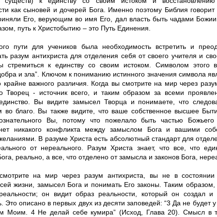
х существ) к единству со своим истоком и восстановлению
сти как сыновей и дочерей Бога. Именно поэтому Библия говорит 
риняли Его, верующим во имя Его, дал власть быть чадами Божии
зом, путь к Христобытию – это Путь Единения.
ого пути для учеников была необходимость встретить и прео
ть разум антихриста для отделения себя от своего учителя и сво
бы стремиться к единству со своим истоком. Символом этого 
добра и зла”. Ключом к пониманию истинного значения символа я
о крайне важного различия. Когда вы смотрите на мир через разу
то Творец - источник всего, и таким образом за всеми проявле
единство. Вы видите замысел Творца и понимаете, что следов
м во благо. Вы также видите, что ваше собственное высшее Быт
ознательного Вы, потому что пожелало быть частью Божьего
 нет никакого конфликта между замыслом Бога и вашими соб
желаниями. В разуме Христа есть абсолютный стандарт для отделе
еального от нереального. Разум Христа знает, что все, что ед
ога, реально, а все, что отделено от замысла и законов Бога, нере
смотрите на мир через разум антихриста, вы не в состоянии
всей жизни, замысел Бога и понимать Его законы. Таким образом,
реальности; он видит образ реальности, который он создал и
. Это описано в первых двух из десяти заповедей: “3 Да не будет у
м Моим. 4 Не делай себе кумира” (Исход, Глава 20). Смысл в т