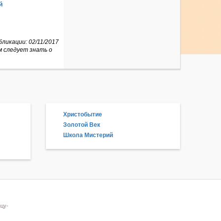
й
ликации: 02/11/2017
м следует знать о
Христобытие
Золотой Век
Школа Мистерий
цу-