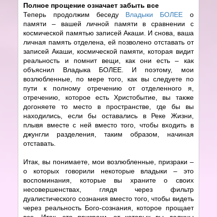
Полное прощение означает забыть все
Теперь продолжим беседу
Владыки БОЛЕЕ
о
памяти – вашей личной памяти в сравнении с
космической памятью записей Акаши. И снова, ваша
личная память отделена, ей позволено отставать от
записей Акаши, космической памяти, которая видит
реальность и помнит вещи, как они есть – как
объяснил Владыка БОЛЕЕ. И поэтому, мои
возлюбленные, по мере того, как вы следуете по
пути к полному отречению от отделенного я,
отречению, которое есть Христобытие, вы также
догоняете то место в пространстве, где бы вы
находились, если бы оставались в Реке Жизни,
плывя вместе с ней вместо того, чтобы входить в
джунгли разделения, таким образом, начиная
отставать.
Итак, вы понимаете, мои возлюбленные, призраки –
о которых говорили некоторые владыки – это
воспоминания, которые вы храните о своих
несовершенствах, глядя через фильтр
дуалистического сознания вместо того, чтобы видеть
через реальность Бого-сознания, которое прощает
все. Итак, это призраки, от которых вы должны