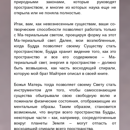
природными законами, которые руководят
пространством, и многие из которых наука еще не
открыла или не поняла полностью.
Итак, вам, как невознесенным существам, ваши со-
творческие способности позволяют работать только
с Ма-териальным светом, проецируя форму на этот
Ма-териальный свет. Далее, мои возлюбленные,
когда Будда позволяет своему Существу стать
пространством, Будда хранит видение того, как это
пространство и все его содержимое – Ма-
териальный свет, энергия в пространстве – должно
быть возвышена, как часть восходящей спирали,
которую мой брат Майтрея описал в своей книге.
Божья Матерь тогда позволяет своему Свету стать
инструментом для того, чтобы самосознающие
существа обыгрывали свою свободную волю и
пожинали физические состояния, отображающие их
ментальные образы. Таким образом, становится
возможным, что внутри всего пространства Будды,
некоторые части – как, например, сосредоточенные
вокруг планеты Земля – могут отпасть от
восходящей спирали всего пространства.