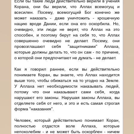
Если бы такие люди действительно верили в учения
Корана, они бы верили, что Аллах всемогущ и
всесилен. Посему, всемогущий Бог конечно же
может наказать - даже уничтожить - крошечную
нацию вроде Дании, если она его оскорбила. Но,
очевидно, эти люди не верят, что Аллах на это
способен, и поэтому берут на себя то, что Аллах
совершенно очевидно не делает. Посему, они
провозглашают себя "защитниками" Аллаха,
которые должны делать то, что он сам - по причине,
о которой они предпочитают не думать - не делает.
Как я говорил раннее, если вы действительно
понимаете Коран, вы знаете, что Аллах находится
выше того, чтобы обижаться на то угодно на Земле.
У Аллаха нет необходимости наказывать людей,
потому что они наказывают сами себя, когда
нарушают его законы. Нарушая законы Аллаха, вы
отделяете себя от него, и это и есть самая строгая
форма "наказания".
Человек, который действительно понимает Коран,
полностью отдастся воле Аллаха, которые
непоколебим - и не может быть оскорблен - ничем