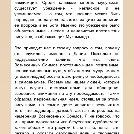
инквизиции. Среди слишком многих мусульман
существует убеждение - негласное и не
упоминаемое - о том, что насилие может быть
оправдано, когда дело касается защиты их религии,
ее пророка и ее Бога. Именно это убеждение было
обнажено ныне - гневом и ненавистью против этих
рисунков, изображающих Мухаммеда.
Это приводит нас к твоему вопросу о том, почему
это случилось именно в Дании. Позвольте не
недвусмысленно заявить, что мы, члены
Вознесенных Сонмов, постоянно ищем позитивные,
ненасильственные пути, чтобы помочь мусульманам
(и всем людям) осознать экстренную необходимость
в самоанализе. Посему мы ищем людей, которые
могут служить инструментами для обращения
всеобщего внимания на эту необходимость. Таким
образом, первоначальная идея, стоявшая за этими
рисунками, на самом деле является результатом
того, что редакторы датской газеты настроились на
намерения Вознесенных Сонмов. Я не говорю, что
мы прямо вдохновили или безусловно одобряем то,
каким образом эти рисунки были выполнены - это
лежало в области свободной воли и творчества