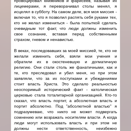
провоцировал книжников и фарисеев, называя их
лицемерами, я переворачивал столы менял, я
исцелял в субботу. На самом деле, вся моя миссия -
включая то, что я позволил распять себя руками тех,
кто не желал измениться - была попыткой сделать
очевидным тот факт, что люди должны изменить
свое сознание, вставая перед собственными
страхом, гневом и ненавистью.
В веках, последовавших за моей миссией, те, кто не
желали изменить себя, взяли мои учения и
обратили их в окостеневшую и догматичную
религию. Они стали столь же фанатичными, как и
те, кто преследовал и убил меня, но при этом
заявляли, что за их поступками и убеждениями
стоит власть Христа. Это сделало реальностью
неоспоримый исторический факт - католическая
церковью стала тоталитарной организацией. Кто-то
сказал, что власть портит, а абсолютная власть и
портит абсолютно. Под "абсолютной властью" я
подразумеваю, что никто не может подвергать
сомнению или возражать носителям власти. А когда
люди могут использовать власть и при этом не
должны нести ответственность, неизбежно