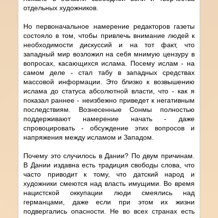
отдельных художников.
Но первоначальное намерение редакторов газеты
состояло в том, чтобы привлечь внимание людей к
необходимости дискуссий и на тот факт, что
западный мир возложил на себя мнимую цензуру в
вопросах, касающихся ислама. Посему ислам - на
самом деле - стал табу в западных средствах
массовой информации. Это близко к возвышению
ислама до статуса абсолютной власти, что - как я
показал раннее - неизбежно приведет к негативным
последствиям. Вознесенные Сонмы полностью
поддерживают намерение начать - даже
спровоцировать - обсуждение этих вопросов и
напряжения между исламом и Западом.
Почему это случилось в Дании? По двум причинам.
В Дании издавна есть традиция свободы слова, что
часто приводит к тому, что датский народ и
художники смеются над власть имущими. Во время
нацистской оккупации люди смеялись над
германцами, даже если при этом их жизни
подвергались опасности. Не во всех странах есть