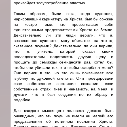
произойдет злоупотребление властью.
Таким образом, были века, когда художник,
нарисовавший карикатуру на Христа, был бы сожжен
на костре теми, кто провозглашал себя
единственными представителями Христа на Земле.
Действительно ли эти люди верили, что я,
вознесенное существо, могу обижаться на что-то,
сказанное людьми? Действительно ли они верили,
что я, учитель, который сказал своим
последователям подставлять другую щеку и
прощать до семижды семидесяти раз, хотел бы,
чтобы они убивали тех, кто якобы оскорблял меня?
Они верили в это, но это лишь показывает всю
глубину их духовной слепоты. Они проецировали
свое собственное состояние сознание, свои
собственные страх, гнев и ненависть, на меня, и
думали, что я был создании по их образу и
подобию.
Для каждого мыслящего человека должно быть
очевидным, что эти люди не имели ни малейшего
представления об истинном послании Христа.
Посему очевидно, что мы, Вознесенные Сонмы,