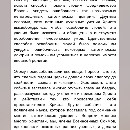
искали способы помочь людям Средневековой
Европы увидеть ошибочность так называемых
непогрешимых католических доктрин. Другими
словами, хотя истинные духовные учения Христа
высвобождались, чтобы освободить людей, эти
учения были искажены и обращены в инструмент
порабощения человеческих умов. Единственным
способом освободить людей было помочь им
увидеть ошибочность некоторых католических
доктрин и помочь им усомниться в непогрешимости
внешней религии.
Этому поспособствовали две вещи. Первое - это то,
что слепые лидеры церкви довели свою слепоту до
крайности, создав инквизицию. Жестокость этого
события заставила многих открыть глаза на бездну,
разверзшуюся между учениями и примером Христа
и действиями тех, кто провозглашал себя
представителем Христа. Другое событие - это
появление науки, которое поставила под сомнение
многие католические доктрины. Вопреки мнению
многих христиан, мы, члены Вознесенных Сонмов,
вдохновляли некоторых ранних ученных, и делали