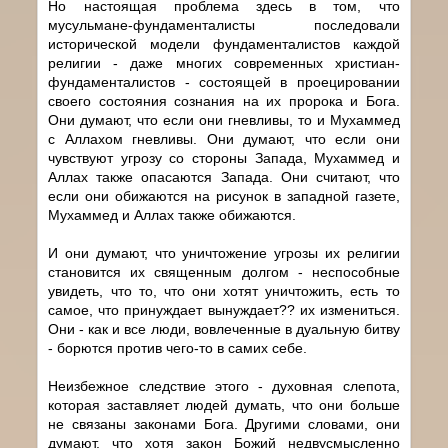
Но настоящая проблема здесь в том, что
мусульмане-фундаменталисты последовали
исторической модели фундаменталистов каждой
религии - даже многих современных христиан-
фундаменталистов - состоящей в проецировании
своего состояния сознания на их пророка и Бога.
Они думают, что если они гневливы, то и Мухаммед
с Аллахом гневливы. Они думают, что если они
чувствуют угрозу со стороны Запада, Мухаммед и
Аллах также опасаются Запада. Они считают, что
если они обижаются на рисунок в западной газете,
Мухаммед и Аллах также обижаются.
И они думают, что уничтожение угрозы их религии
становится их священным долгом - неспособные
увидеть, что то, что они хотят уничтожить, есть то
самое, что принуждает вынуждает?? их измениться.
Они - как и все люди, вовлеченные в дуальную битву
- борются против чего-то в самих себе.
Неизбежное следствие этого - духовная слепота,
которая заставляет людей думать, что они больше
не связаны законами Бога. Другими словами, они
думают, что хотя закон Божий недвусмысленно