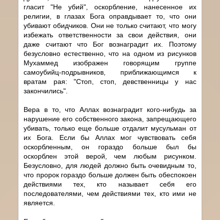
гласит "Не убий", оскорбление, нанесенное их
религии, в глазах Бога оправдывает то, что они
убивают обидчиков. Они не только считают, что могу
избежать ответственности за свои действия, они
даже считают что Бог вознаградит их. Поэтому
безусловно естественно, что на одном из рисунков
Мухаммед изображен говорящим группе
самоубийц-подрывников, приближающимся к
вратам рая: "Стоп, стоп, девственницы у нас
закончились".
Вера в то, что Аллах вознаградит кого-нибудь за
нарушение его собственного закона, запрещающего
убивать, только еще больше отдалит мусульман от
их Бога. Если бы Аллах мог чувствовать себя
оскорбленным, он гораздо больше был бы
оскорблен этой верой, чем любым рисунком.
Безусловно, для людей должно быть очевидным то,
что пророк гораздо больше должен быть обеспокоен
действиями тех, кто называет себя его
последователями, чем действиями тех, кто ими не
является.