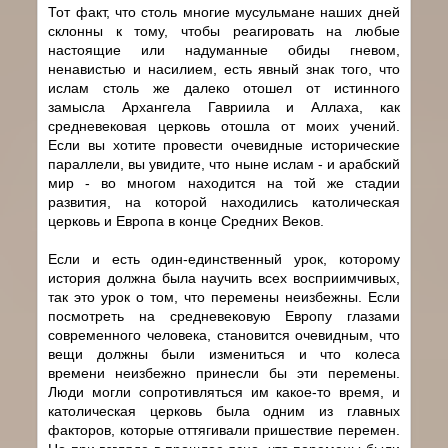
Тот факт, что столь многие мусульмане наших дней
склонны к тому, чтобы реагировать на любые
настоящие или надуманные обиды гневом,
ненавистью и насилием, есть явный знак того, что
ислам столь же далеко отошел от истинного
замысла Архангела Гавриила и Аллаха, как
средневековая церковь отошла от моих учений.
Если вы хотите провести очевидные исторические
параллели, вы увидите, что ныне ислам - и арабский
мир - во многом находится на той же стадии
развития, на которой находились католическая
церковь и Европа в конце Средних Веков.
Если и есть один-единственный урок, которому
история должна была научить всех восприимчивых,
так это урок о том, что перемены неизбежны. Если
посмотреть на средневековую Европу глазами
современного человека, становится очевидным, что
вещи должны были измениться и что колеса
времени неизбежно принесли бы эти перемены.
Люди могли сопротивляться им какое-то время, и
католическая церковь была одним из главных
факторов, которые оттягивали пришествие перемен.