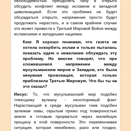
необходимостью преодолеть табу и открыто
обсудить конфликт между исламом и западной
цивилизацией. Если это проблема не будет
обсуждаться открыто, напряжение просто будет
продолжать нарастать, и в самом крайнем случае
это может привести к Третьей Мировой Войне между
исламскими и западными нациями.
Ким: Я хорошо понимаю, что газета не
хотела оскорбить ислам и только пыталась
показать идею о нежелании обсуждать эту
проблему. Но многие говорят, что при
сложившемся напряжении между
мусульманским миров и Западом, это была
ненужная провокация, которая только
приблизила Третью Мировую. Что бы ты на
это сказал?
Иисус:
То, что мусульманский мир подобен
тлеющему вулкану - неоспоримый факт.
Нарастающий в среде мусульман гнев подобен
залежам лавы, скрытым прямо под поверхностью
земли и готовым прорваться через малейшую
трещину в этой поверхности. Это переменчивая
ситуация, которая неизбежно, рано или поздно,