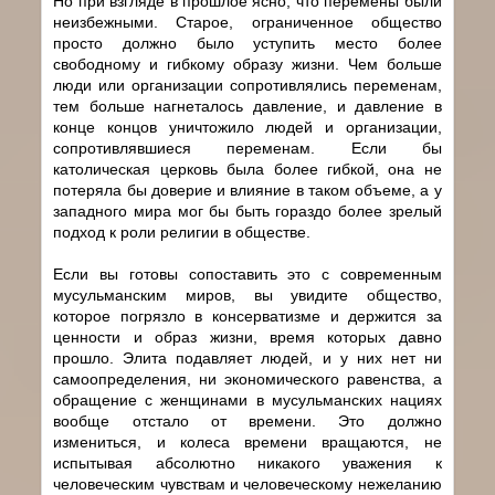
Но при взгляде в прошлое ясно, что перемены были
неизбежными. Старое, ограниченное общество
просто должно было уступить место более
свободному и гибкому образу жизни. Чем больше
люди или организации сопротивлялись переменам,
тем больше нагнеталось давление, и давление в
конце концов уничтожило людей и организации,
сопротивлявшиеся переменам. Если бы
католическая церковь была более гибкой, она не
потеряла бы доверие и влияние в таком объеме, а у
западного мира мог бы быть гораздо более зрелый
подход к роли религии в обществе.
Если вы готовы сопоставить это с современным
мусульманским миров, вы увидите общество,
которое погрязло в консерватизме и держится за
ценности и образ жизни, время которых давно
прошло. Элита подавляет людей, и у них нет ни
самоопределения, ни экономического равенства, а
обращение с женщинами в мусульманских нациях
вообще отстало от времени. Это должно
измениться, и колеса времени вращаются, не
испытывая абсолютно никакого уважения к
человеческим чувствам и человеческому нежеланию