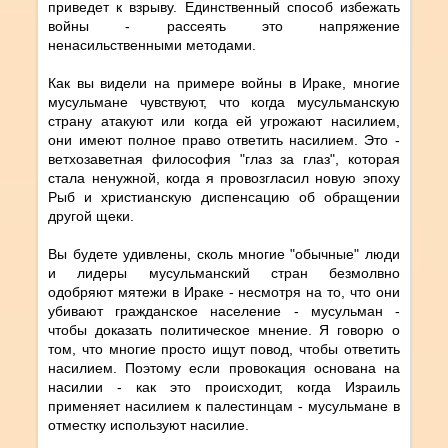
приведет к взрыву. Единственный способ избежать
войны - рассеять это напряжение
ненасильственными методами.
Как вы видели на примере войны в Ираке, многие
мусульмане чувствуют, что когда мусульманскую
страну атакуют или когда ей угрожают насилием,
они имеют полное право ответить насилием. Это -
ветхозаветная философия "глаз за глаз", которая
стала ненужной, когда я провозгласил новую эпоху
Рыб и христианскую диспенсацию об обращении
другой щеки.
Вы будете удивлены, сколь многие "обычные" люди
и лидеры мусульманский стран безмолвно
одобряют мятежи в Ираке - несмотря на то, что они
убивают гражданское население - мусульман -
чтобы доказать политическое мнение. Я говорю о
том, что многие просто ищут повод, чтобы ответить
насилием. Поэтому если провокация основана на
насилии - как это происходит, когда Израиль
применяет насилием к палестинцам - мусульмане в
отместку используют насилие.