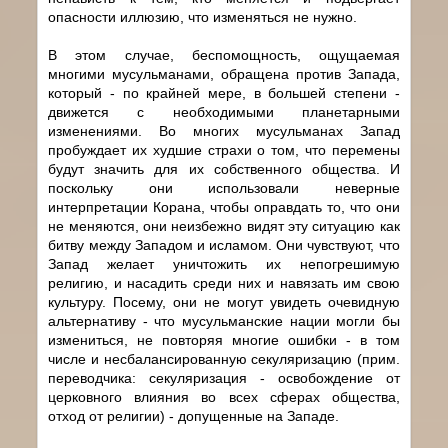
опасности иллюзию, что изменяться не нужно.
В этом случае, беспомощность, ощущаемая
многими мусульманами, обращена против Запада,
который - по крайней мере, в большей степени -
движется с необходимыми планетарными
изменениями. Во многих мусульманах Запад
пробуждает их худшие страхи о том, что перемены
будут значить для их собственного общества. И
поскольку они использовали неверные
интерпретации Корана, чтобы оправдать то, что они
не меняются, они неизбежно видят эту ситуацию как
битву между Западом и исламом. Они чувствуют, что
Запад желает уничтожить их непогрешимую
религию, и насадить среди них и навязать им свою
культуру. Посему, они не могут увидеть очевидную
альтернативу - что мусульманские нации могли бы
измениться, не повторяя многие ошибки - в том
числе и несбалансированную секуляризацию (прим.
переводчика: секуляризация - освобождение от
церковного влияния во всех сферах общества,
отход от религии) - допущенные на Западе.