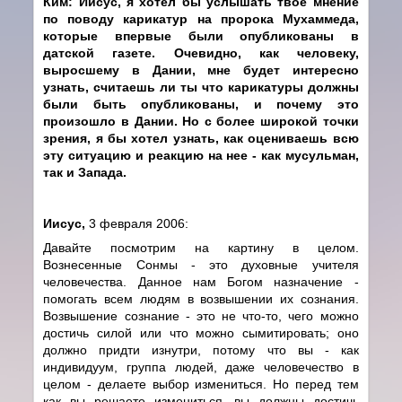
Ким: Иисус, я хотел бы услышать твое мнение
по поводу карикатур на пророка Мухаммеда,
которые впервые были опубликованы в
датской газете. Очевидно, как человеку,
выросшему в Дании, мне будет интересно
узнать, считаешь ли ты что карикатуры должны
были быть опубликованы, и почему это
произошло в Дании. Но с более широкой точки
зрения, я бы хотел узнать, как оцениваешь всю
эту ситуацию и реакцию на нее - как мусульман,
так и Запада.
Иисус,
3 февраля 2006:
Давайте посмотрим на картину в целом.
Вознесенные Сонмы - это духовные учителя
человечества. Данное нам Богом назначение -
помогать всем людям в возвышении их сознания.
Возвышение сознание - это не что-то, чего можно
достичь силой или что можно сымитировать; оно
должно придти изнутри, потому что вы - как
индивидуум, группа людей, даже человечество в
целом - делаете выбор измениться. Но перед тем
как вы решаете измениться, вы должны достичь