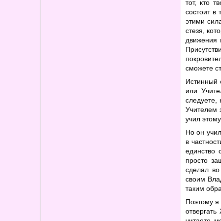
тот, кто 
состоит в 
этими сила
стезя, кот
движения 
Присутств
покровите
сможете ст
Истинный 
или Учите
следуете,
Учителем з
учил этому
Но он учил
в частност
единство 
просто за
сделал во
своим Влад
таким обра
Поэтому я
отвергать
читаете м