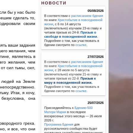
НОВОСТИ
05/08/2026
Если бы у нас было
В соответствии с
расписанием бдения
пешим сделать то,
по книге
Христобытие в повседневной
одировали своим
жизни
, с 6 по 14 августа
(включительно) изучаем 23-ю главу и
читаем призыв из 24-й:
Призыв о
свободе в повседневной жизни
.
Подробнее о том, как участвовать в
нять ваши задания
бдении смотрите по
ссылке
.
шего желания, чем
тине, являетесь в
27/07/2026
шего желания, чем
В соответствии с
расписанием бдения
по книге
Христобытие в повседневной
от сил тьмы, сил,
жизни
,
с 28 июля по 5 августа
(включительно) изучаем 21-ю главу и
читаем призыв из 22-й:
Призыв к
о людей на Земле
миру в повседневной жизни.
 непосредственно.
Подробнее о том, как участвовать в
бдении смотрите по
ссылке
.
ьму. Итак, я хочу,
безусловна, она
25/07/2026
Присоединяйтесь к
Бдению-500
Матери Марии
в последнее
воскресенье этого месяца — 26 июля
2026 г.
рвородного греха.
Программа Бдения
для
о, и все, что они
русскоязычного сообщества будет
посвящена скорейшему прекращению