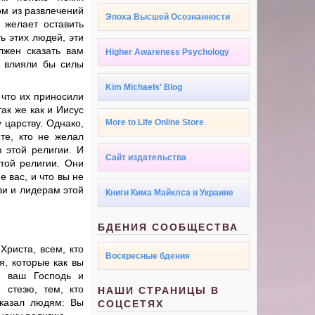
ом из развлечений
Эпоха Высшей Осознанности
о желает оставить
ть этих людей, эти
лжен сказать вам
Higher Awareness Psychology
е влияли бы силы
Kim Michaels' Blog
 что их приносили
так же как и Иисус
 царству. Однако,
More to Life Online Store
 те, кто не желал
в этой религии. И
Сайт издательства
той религии. Они
 вас, и что вы не
ви и лидерам этой
Книги Кима Майклса в Украине
БДЕНИЯ СООБЩЕСТВА
Христа, всем, кто
Воскресные бдения
я, которые как вы
з ваш Господь и
 стезю, тем, кто
НАШИ СТРАНИЦЫ В
сказал людям: Вы
СОЦСЕТЯХ