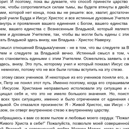
творит. И поэтому, пока вы думаете, что способ принести царст
том, чтобы сопротивляться силам тьмы, вы будете втянуты в двой
ми, которой нет конца, пока вы не решите: все, хватит, достаточн
орой учили Будда и Иисус Христос и все истинные духовные Учителя
внутрь и проявления вашего единения с Богом, вашего единств
ием, вашего единства с Вознесенным Владыкой, который являе
лем и духовным Учителем, так, чтобы вы могли быть едины с эт
ать Владыкой здесь внизу, как Владыка - Христос Наверху.
смысл отношений Владыка/ученик - не в том, что вы следуете за 
лем и следуете за Владыкой вечно. Истинный смысл в том, 
 но становитесь едиными с этим Учителем. Осмельтесь заявить о
десь, внизу. Это путь, которому учил и который показал Иисус с
 немногих, потому что не все были готовы вступить на эту стезю.
 этому своих учеников. И некоторые из его учеников поняли его, а
и, Петр не понял этот путь. Именно поэтому, когда его спрашивали
с Иисусом. Христиане неправильно истолковали эту ситуацию и 
щищал себя и, что это не имело большого значения. Но, поисти
 всех трех ситуациях, именно и было отречением от единения с
ыкой. Он отказался произнести: Я - Живой Христос, как Иисус - 
зом, он отверг внутреннюю стезю к внутреннему царству.
 обращаюсь к вам со всем пылом и любовью моего сердца: "Пожал
 Живого Христа в себе!" Пожалуйста, позвольте моей совершенно
ой Розарий, и совершенной любви Матери Марии, когда вы чит