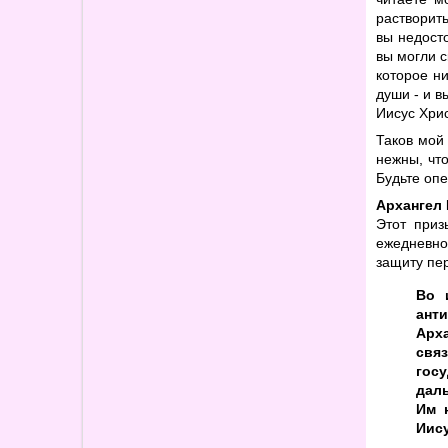
растворить
вы недост
вы могли с
которое ни
души - и в
Иисус Хрис
Таков мой
нежны, что
Будьте опе
Архангел 
Этот приз
ежедневно
защиту пер
Во 
ант
Арх
свя
госу
даль
Им 
Иису