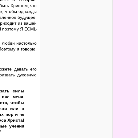
быть Христом, что
ак, чтобы однажды
даленное будущее,
приходит из вашей
 И поэтому Я ЕСМЬ
й любви настолько
Поэтому я говорю:
ожете давать его
ризвать духовную
зать силы
 вне меня.
ета, чтобы
ркви или в
их пор и не
уса Христа!
ные учения
"