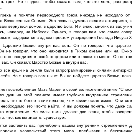
сть грех. Но я здесь, чтобы сказать вам, что это ложь, распро
.
греха и понятие первородного греха никогда не исходило от 
от Вознесенных Сонмов. Эта ложь выдумана силами антихриста, 
ам вернуться домой, в царство Бога. И я знаю, многих из вас учил
есь, наверху, на Небесах. Однако, я говорю вам, что самое сов
ожьем, содержится в одном простом утверждении Господа Иисуса Х
: Царствие Божие внутри вас есть. Он не говорил, что царство
Он не говорил, что оно находится в Тихом океане или на Южн
то оно находится в такой-то церкви или в таком-то месте. Он не гов
 вас. Он сказал: Царство Божье а внутри вас.
то все души на Земле были запрограммированы силами антихрист
 себя. Но я говорю вам ныне: Вы не найдете царство Божье, пока
няет возлюбленная Мать Мария в своей великолепной книге "Спаси
во душ на этой планете имеет глубокое внутреннее стремлени
 есть что-то более значительное, чем физическая жизнь. Они хот
о необходимо это что-то найти. И вы должны понять, что даже с
это стремление. Но силы тьмы делают две вещи, чтобы воспреп
го, что, как вы знаете, существует.
тся заставить вас пренебречь вашим внутренним стремлением дл
 поискам удовольствий этого мира, пребывали в бесконечн