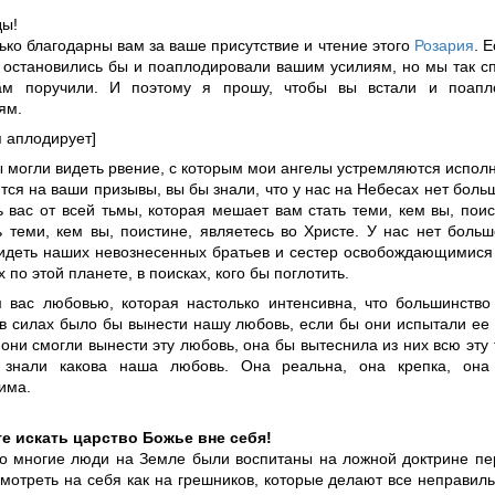
ды!
ко благодарны вам за ваше присутствие и чтение этого
Розария
. 
 остановились бы и поаплодировали вашим усилиям, но мы так с
ам поручили. И поэтому я прошу, чтобы вы встали и поапл
ям.
я аплодирует]
ы могли видеть рвение, с которым мои ангелы устремляются испол
тся на ваши призывы, вы бы знали, что у нас на Небесах нет боль
 вас от всей тьмы, которая мешает вам стать теми, кем вы, поис
ть теми, кем вы, поистине, являетесь во Христе. У нас нет боль
идеть наших невознесенных братьев и сестер освобождающимися 
по этой планете, в поисках, кого бы поглотить.
вас любовью, которая настолько интенсивна, что большинств
 в силах было бы вынести нашу любовь, если бы они испытали ее
они смогли вынести эту любовь, она бы вытеснила из них всю эту т
 знали какова наша любовь. Она реальна, она крепка, она 
има.
е искать царство Божье вне себя!
то многие люди на Земле были воспитаны на ложной доктрине пе
мотреть на себя как на грешников, которые делают все неправильн