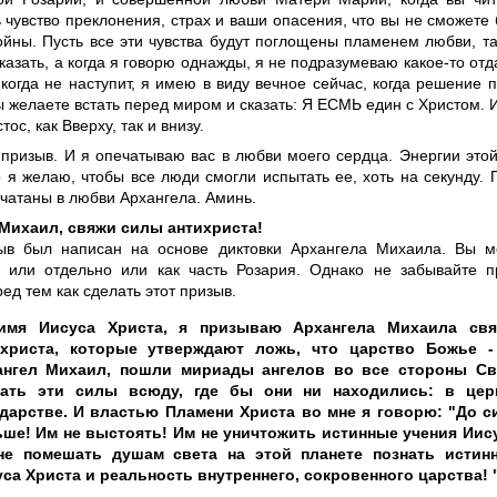
 чувство преклонения, страх и ваши опасения, что вы не сможете 
ойны. Пусть все эти чувства будут поглощены пламенем любви, т
казать, а когда я говорю однажды, я не подразумеваю какое-то от
когда не наступит, я имею в виду вечное сейчас, когда решение 
ы желаете встать перед миром и сказать: Я ЕСМЬ един с Христом.
тос, как Вверху, так и внизу.
 призыв. И я опечатываю вас в любви моего сердца. Энергии это
 я желаю, чтобы все люди смогли испытать ее, хоть на секунду. 
чатаны в любви Архангела. Аминь.
Михаил, свяжи силы антихриста!
ыв был написан на основе диктовки Архангела Михаила. Вы м
 или отдельно или как часть Розария. Однако не забывайте п
ед тем как сделать этот призыв.
имя Иисуса Христа, я призываю Архангела Михаила свя
ихриста, которые утверждают ложь, что царство Божье -
ангел Михаил, пошли мириады ангелов во все стороны Св
зать эти силы всюду, где бы они ни находились: в це
дарстве. И властью Пламени Христа во мне я говорю: "До с
ше! Им не выстоять! Им не уничтожить истинные учения Иис
не помешать душам света на этой планете познать истин
са Христа и реальность внутреннего, сокровенного царства! 