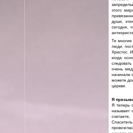
запредель
этого мир
привязанно
души, эти
сегодня, 
антихриста
Те многие
люди, пост
Христос. 
когда осн
следовать
очень мед
начинали с
можете дос
церкви.
Я призыв
Я теперь 
называет 
считаете
Спаситель
провозгла