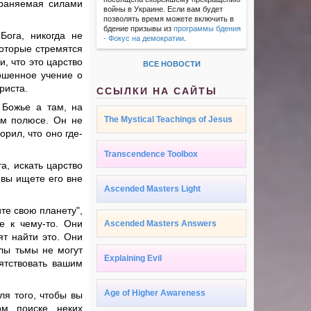
страняемая силами
войны в Украине. Если вам будет
позволять время можете включить в
бдение призывы из
программы бдения
Бога, никогда не
- Фокус на демократии
.
которые стремятся
и, что это царство
ВСЕ НОВОСТИ
ершенное учение о
риста.
ССЫЛКИ НА САЙТЫ
 Божье а там, на
ом полюсе. Он не
The Mystical Teachings of Jesus
орил, что оно где-
Transcendence Toolbox
а, искать царство
 вы ищете его вне
Ascended Masters Light
те свою планету",
е к чему-то. Они
Ascended Masters Answers
ят найти это. Они
илы тьмы не могут
Explaining Evil
ятствовать вашим
Age of Higher Awareness
я того, чтобы вы
ом поиске неких