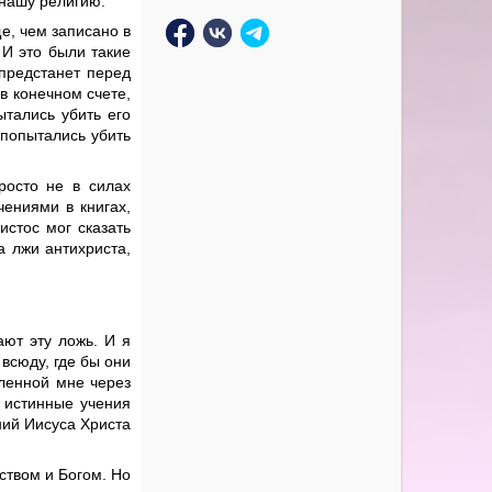
 нашу религию.
ще, чем записано в
 И это были такие
предстанет перед
 в конечном счете,
ытались убить его
 попытались убить
росто не в силах
чениями в книгах,
истос мог сказать
а лжи антихриста,
ают эту ложь. И я
всюду, где бы они
вленной мне через
ь истинные учения
ний Иисуса Христа
ством и Богом. Но