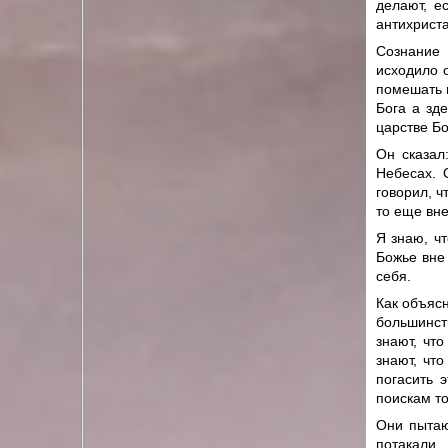
делают, е
антихриста
Сознание 
исходило 
помешать в
Бога а зд
царстве Б
Он сказал
Небесах. 
говорил, ч
то еще вне
Я знаю, ч
Божье вне
себя.
Как объяс
большинст
знают, что
знают, чт
погасить 
поискам то
Они пытаю
потакали