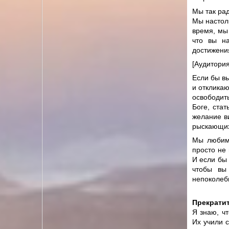
Мы так ра
Мы настоль
время, мы
что вы н
достижени
[Аудитори
Если бы в
и откликаю
освободить
Боге, ста
желание в
рыскающих 
Мы любим 
просто не
И если бы 
чтобы вы
непоколеб
Прекратит
Я знаю, ч
Их учили с