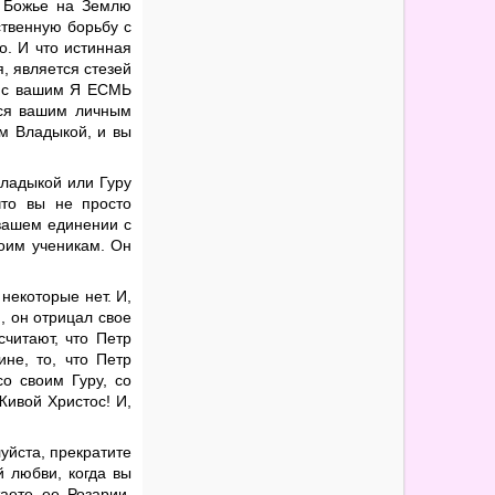
во Божье на Землю
ственную борьбу с
о. И что истинная
, является стезей
а с вашим Я ЕСМЬ
тся вашим личным
им Владыкой, и вы
Владыкой или Гуру
что вы не просто
 вашем единении с
воим ученикам. Он
 некоторые нет. И,
, он отрицал свое
считают, что Петр
не, то, что Петр
о своим Гуру, со
Живой Христос! И,
уйста, прекратите
й любви, когда вы
аете ее Розарии,