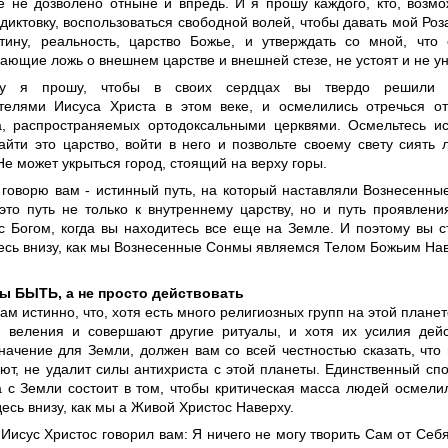
е не дозволено отныне и впредь. И я прошу каждого, кто, возм
 диктовку, воспользоваться свободной волей, чтобы давать мой Роз
тину, реальность, царство Божье, и утверждать со мной, что 
ающие ложь о внешнем царстве и внешней стезе, не устоят и не у
у я прошу, чтобы в своих сердцах вы твердо решили 
телями Иисуса Христа в этом веке, и осмелились отречься о
а, распространяемых ортодоксальными церквями. Осмельтесь ис
айти это царство, войти в него и позвольте своему свету сиять 
Не может укрыться город, стоящий на верху горы.
 говорю вам - истинный путь, на который наставляли Вознесенн
это путь не только к внутреннему царству, но и путь проявлени
с Богом, когда вы находитесь все еще на Земле. И поэтому вы 
есь внизу, как мы Вознесенные Сонмы являемся Телом Божьим Нав
ы БЫТЬ, а не просто действовать
ам истинно, что, хотя есть много религиозных групп на этой плане
 веления и совершают другие ритуалы, и хотя их усилия дей
ачение для Земли, должен вам со всей честностью сказать, что н
ют, не удалит силы антихриста с этой планеты. Единственный сп
а с Земли состоит в том, чтобы критическая масса людей осмел
есь внизу, как мы а Живой Христос Наверху.
Иисус Христос говорил вам: Я ничего не могу творить Сам от Себя