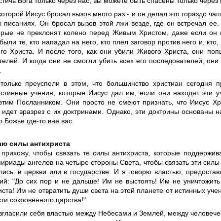
тичь Бога только через нас, вы можете быть спасены только через
которой Иисус бросал вызов много раз - и он делал это гораздо ча
 писаниях. Он бросал вызов этой лжи везде, где он встречал ее.
орые не преклонят колено перед Живым Христом, даже если он 
были те, кто нападал на него, кто плел заговор против него и, кто,
го Христа. И после того, как они убили Живого Христа, они поп
елей. И когда они не смогли убить всех его последователей, они
.
только преуспели в этом, что большинство христиан сегодня п
истинные учения, которые Иисус дал им, если они находят эти у
этим Посланником. Они просто не смеют признать, что Иисус Хр
о идет вразрез с их доктринами. Однако, эти доктрины основаны н
о Божье где-то вне вас.
аю силы антихриста
 прихожу, чтобы связать те силы антихриста, которые поддержив
риады ангелов на четыре стороны Света, чтобы связать эти силы 
лись: в церкви или в государстве. И я говорю властью, предоста
рий: "До сих пор и не дальше! Им не выстоять! Им не уничтожит
ста! Им не отвратить души света на этой планете от истинных уче
ти сокровенного царства!"
згласили себя властью между Небесами и Землей, между человече