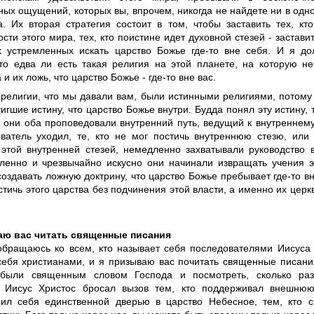
ных ощущений, которых вы, впрочем, никогда не найдете ни в одн
а. Их вторая стратегия состоит в том, чтобы заставить тех, кт
сти этого мира, тех, кто поистине идет духовной стезей - застави
х устремленных искать царство Божье где-то вне себя. И я до
что едва ли есть такая религия на этой планете, на которую н
 и их ложь, что царство Божье - где-то вне вас.
 религии, что мы давали вам, были истинными религиями, потому
игшие истину, что царство Божье внутри. Будда понял эту истину, 
И они оба проповедовали внутренний путь, ведущий к внутреннему
ователь уходил, те, кто не мог постичь внутреннюю стезю, или
 этой внутренней стезей, немедленно захватывали руководство 
ленно и чрезвычайно искусно они начинали извращать учения э
оздавать ложную доктрину, что царство Божье пребывает где-то вне
тичь этого царства без подчинения этой власти, а именно их церк
аю вас читать священные писания
обращаюсь ко всем, кто называет себя последователями Иисуса 
себя христианами, и я призываю вас почитать священные писани
, были священным словом Господа и посмотреть, сколько ра
 Иисус Христос бросал вызов тем, кто поддерживал внешнюю
сил себя единственной дверью в царство Небесное, тем, кто 