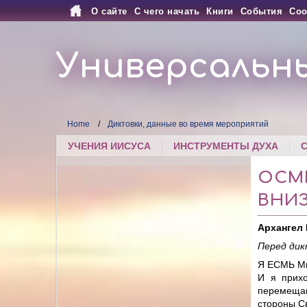
О сайте
С чего начать
Книги
События
Соо
Универсальн
Home
Диктовки, данные во время мероприятий
УЧЕНИЯ ИИСУСА
ИНСТРУМЕНТЫ ДУХА
ОСМЕ
ВНИЗ
Архангел
Перед дик
Я ЕСМЬ Ми
И я прихо
перемещаю
стороны С