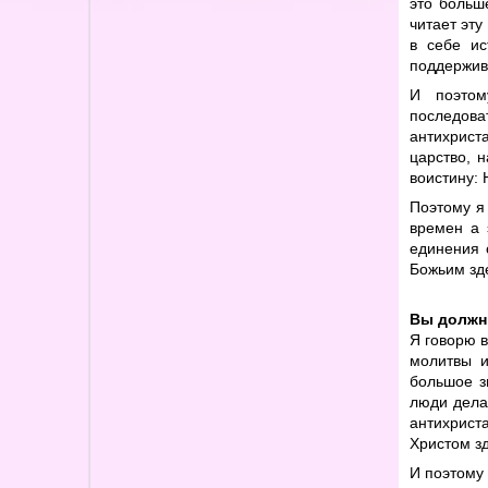
это больш
читает эту
в себе ис
поддержив
И поэтом
последова
антихрист
царство, н
воистину: 
Поэтому я
времен а 
единения 
Божьим зд
Вы должн
Я говорю в
молитвы и
большое зн
люди дела
антихрист
Христом зд
И поэтому 