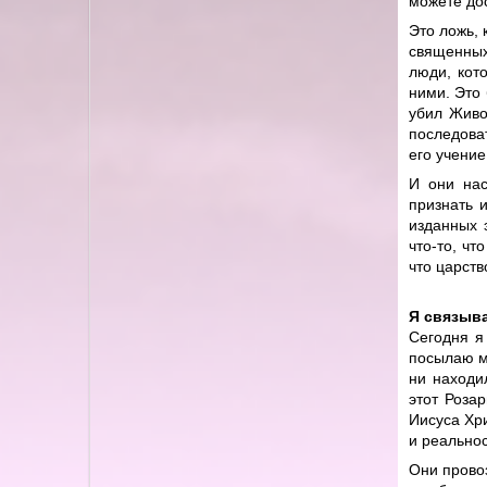
можете дос
Это ложь, 
священных
люди, кот
ними. Это 
убил Живо
последоват
его учение
И они нас
признать 
изданных 
что-то, чт
что царств
Я связыв
Сегодня я
посылаю ми
ни находи
этот Роза
Иисуса Хри
и реальнос
Они прово