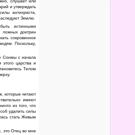
ожно, слушает или
арий и утверждать
силы антихриста,
наследуют Землю.
быть истинными
т ложных доктрин
кать сокровенное
людям. Поскольку,
ые Сонмы с начала
я этого царства и
становитесь Телом
ерху.
те, которые читают
ствительно имеют
ичто из того, что
особ удалить силы
илась стать Живым
, это Отец во мне