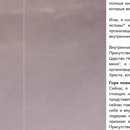
полные кос
которые в
Итак, я с
истины!" 
организа
внутренне
Внутренни
Присутстви
Царство Не
меня", я
организац
Христа, ко
Горе лож
Сейчас я 
стоящих н
представи
сейчас гов
себя и вн
лидерам, в
признаю в
Присутстви