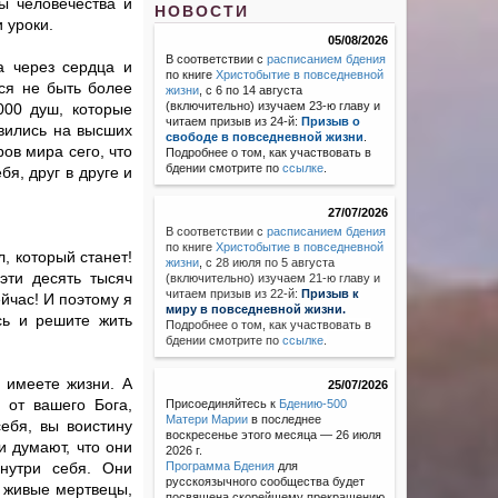
ы человечества и
НОВОСТИ
 уроки.
05/08/2026
В соответствии с
расписанием бдения
а через сердца и
по книге
Христобытие в повседневной
лся не быть более
жизни
, с 6 по 14 августа
(включительно) изучаем 23-ю главу и
000 душ, которые
читаем призыв из 24-й:
Призыв о
вились на высших
свободе в повседневной жизни
.
ров мира сего, что
Подробнее о том, как участвовать в
бдении смотрите по
ссылке
.
бя, друг в друге и
27/07/2026
В соответствии с
расписанием бдения
по книге
Христобытие в повседневной
, который станет!
жизни
,
с 28 июля по 5 августа
 эти десять тысяч
(включительно) изучаем 21-ю главу и
читаем призыв из 22-й:
Призыв к
йчас! И поэтому я
миру в повседневной жизни.
сь и решите жить
Подробнее о том, как участвовать в
бдении смотрите по
ссылке
.
е имеете жизни. А
25/07/2026
 от вашего Бога,
Присоединяйтесь к
Бдению-500
Матери Марии
в последнее
ебя, вы воистину
воскресенье этого месяца — 26 июля
и думают, что они
2026 г.
нутри себя. Они
Программа Бдения
для
русскоязычного сообщества будет
к живые мертвецы,
посвящена скорейшему прекращению