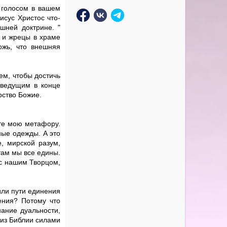
м голосом в вашем
исус Христос что-
шней доктрине. "
и и жрецы в храме
ожь, что внешняя
ем, чтобы достичь
 ведущим в конце
рство Божие.
те мою метафору.
ные одежды. А это
е, мирской разум,
там мы все едины.
 с нашим Творцом,
или пути единения
ения? Потому что
ание дуальности,
 из Библии силами