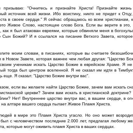
 призываю: "Очнитесь и признайте Христа! Признайте жизнь
ный источник всей жизни. Ибо воистину, никто не придет к Отцу
ста в своем сердце." Я сейчас обращаюсь ко всем христианам, к
 это Живое Слово, настоящее слово Бога. Если вы верите в это,
 как я был атакован евреями, которые обвиняли меня в богохульс
то Сын Божий? И я ссылался на писание Ветхого Завета, которое
млите моим словам, в писаниях, которые вы считаете безошибоч
 в Новом Завете, которая важнее чем любая другая: "Царство Бож
 своим ученикам искать Царство Божие в еврейском Храме. Я не
рый тогда был центром вселенной. Я не сказал им идти в Тимбук
ь еще. Я сказал: "Царство Божие внутри вас".
азом, если вы желаете найти Царство Божие, зачем вам искать с
христианской церкви? Зачем вам искать в христианской доктрине?
блии? Нет! Внутреннее царство внутри вас, в вашем сердце, в ог
о на алтаре вашего сердца пылает Живое Пламя Христа.
людей в мире это Пламя Христа угасло. Но оно может возродит
я был с человечеством последние 2.000 лет, предлагая любому 
та, которые могут оживить пламя Христа в ваших сердцах.