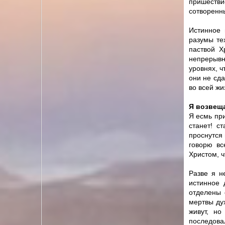
пришестви
сотворенны
Истинное 
разумы те
паствой Х
непрерывн
уровнях, ч
они не сда
во всей жи
Я возвещ
Я есмь при
станет! с
проснутся 
говорю вс
Христом, ч
Разве я н
истинное 
отделены 
мертвы ду
живут, но
последова