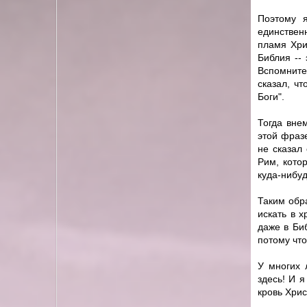
Поэтому я
единствен
пламя Хри
Библия --
Вспомните,
сказал, ч
Боги".
Тогда вне
этой фразе
не сказал
Рим, кото
куда-нибуд
Таким обр
искать в 
даже в Би
потому чт
У многих 
здесь! И 
кровь Хрис