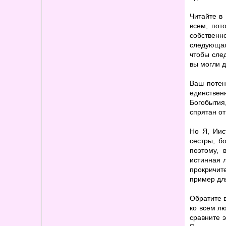
Читайте в 
всем, пот
собственн
следующая
чтобы сле
вы могли д
Ваш потен
единствен
Богобытия
спрятан от
Но Я, Иис
сестры, б
поэтому, 
истинная л
прокричит
пример для
Обратите 
ко всем лю
сравните 