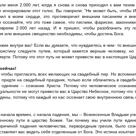
али меня 2.000 лет, когда я снова и снова приходил к вам тихи
 игнорировали этот голос. Вы говорили: "Не может быть, чтобы И
рил в моем сердце, это противоречит внешним писаниям и вне
 осознайте, что это тоже самое, что писчики, фарисеи, законник
евреям 2.000 лет назад. И я пришел, чтобы разоблачить эту л
ия или внешнее священство необходимы, чтобы достичь Бога.
жие внутри вас! Если вы думаете, что нуждаетесь в чем- то внешн
воистину следуете путем, который кажется верным человеку, но
мерти. Потому что этот путь не может привести вас в настоящее Ца
сейчас!
 чтобы пригласить всех желающих на свадебный пир. Но вспомни
 придти на свадебный праздник, только если облачитесь в свадеб
 одеяние -- сознание Христа. Потому что человеческое сознани
уальности не могут привести вас в Царство Небесное, потому что 
едины, потому что каждый из нас осознает свою внутреннюю связь
 начала времен, с начала падения, мы -- Вознесенные Владыки уч
венному пути в царство Божие. Так почему мы учили пути един
причиной падения человечества, первородным грехом, было созн
ставляет вас видеть себя отделенным от Бога. Это истина изъятая