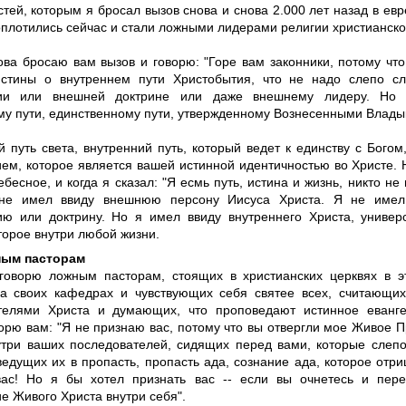
тей, которым я бросал вызов снова и снова 2.000 лет назад в евр
оплотились сейчас и стали ложными лидерами религии христианско
нова бросаю вам вызов и говорю: "Горе вам законники, потому чт
истины о внутреннем пути Христобытия, что не надо слепо с
ции или внешней доктрине или даже внешнему лидеру. Но 
му пути, единственному пути, утвержденному Вознесенными Влады
й путь света, внутренний путь, который ведет к единству с Бого
ем, которое является вашей истинной идентичностью во Христе. Н
бесное, и когда я сказал: "Я есмь путь, истина и жизнь, никто не
 не имел ввиду внешнюю персону Иисуса Христа. Я не име
ию или доктрину. Но я имел ввиду внутреннего Христа, универ
торое внутри любой жизни.
ным пасторам
говорю ложным пасторам, стоящих в христианских церквях в эт
а своих кафедрах и чувствующих себя святее всех, считающи
телями Христа и думающих, что проповедают истинное еванге
орю вам: "Я не признаю вас, потому что вы отвергли мое Живое П
утри ваших последователей, сидящих перед вами, которые слеп
едущих их в пропасть, пропасть ада, сознание ада, которое отри
ас! Но я бы хотел признать вас -- если вы очнетесь и пере
е Живого Христа внутри себя".