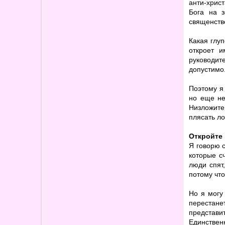
анти-хрис
Бога на з
священств
Какая глуп
откроет и
руководит
допустимо
Поэтому я
но еще не
Низложите
плясать ло
Откройте 
Я говорю с
которые сч
люди спят
потому чт
Но я могу 
перестане
представи
Единствен