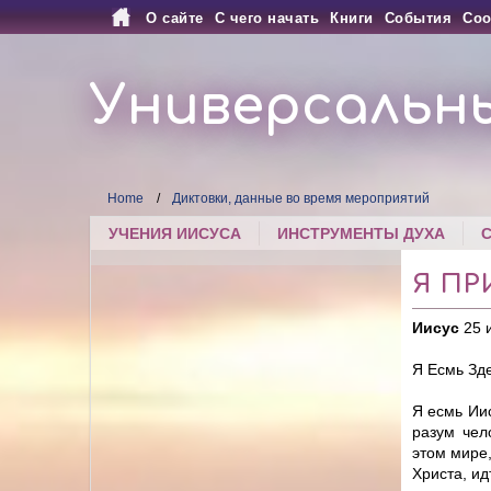
О сайте
С чего начать
Книги
События
Соо
Универсальн
Home
Диктовки, данные во время мероприятий
УЧЕНИЯ ИИСУСА
ИНСТРУМЕНТЫ ДУХА
Я ПР
Иисус
25 
Я Есмь Зде
Я есмь Ии
разум чел
этом мире,
Христа, ид