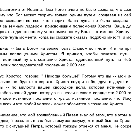
Евангелии от Иоанна: "Без Него ничего не было создано, что созд
ому что Бог может творить только одним путем: создавая из се
ое сознание во все, что творит. Ваша душа не была создана 
 за земным лидером, присвоившим полномочия Христа. Ваша ду
довать единственному уполномоченному Бога -- а именно Христу 
остигнуть момента, когда вы сможете сказать, подобно мне: "Я и м
циал -- быть Богом на земле, быть Словом во плоти. И я не пр
ным воплощенным Христом. Я пришел, чтобы показать путь, 
, истинный путь к сознанию Христа, единственный путь на Неб
 моих последователей последние 2.000 лет.
ус Христос, говорю: " Никогда больше!" Потому что вы -- мои 
ольше не будете отвергать Христа внутри себя, друг в друге и
вы -- по милости вашей свободной воли, которая истинный 
юбовь вашей души, которую вы несли в своем сердце эти 2.000 ле
е мое истинное послание с крыш, истинное послание, что Иису
 всех и что любой человек может облачится в сознание Христа.
внимание, что мой возлюбленный Павел знал об этом, что в этом 
дям, "позволить в вас быть тому же разуму, который был во Христ
это с ситуацией Петра, который трижды отрекся от меня. Не соср