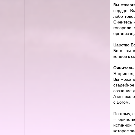
Вы отверг
сердце. Вы
либо гово
Очнитесь и
говорили 
организац
Царство Бо
Бога, вы 
концов к с
Очнитесь 
Я пришел,
Вы можете
свадебное
сознание д
А мы все 
с Богом.
Поэтому, с
-- единст
истинной 
которое за