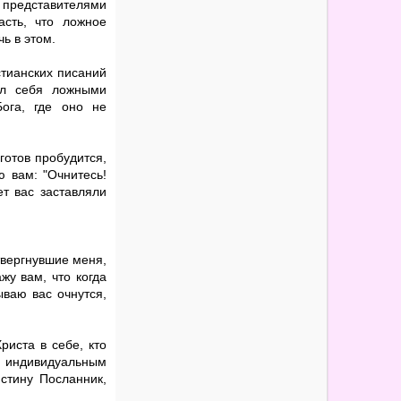
и представителями
сть, что ложное
ь в этом.
стианских писаний
ал себя ложными
ога, где оно не
готов пробудится,
 вам: "Очнитесь!
ет вас заставляли
твергнувшие меня,
жу вам, что когда
ываю вас очнутся,
риста в себе, кто
я индивидуальным
стину Посланник,