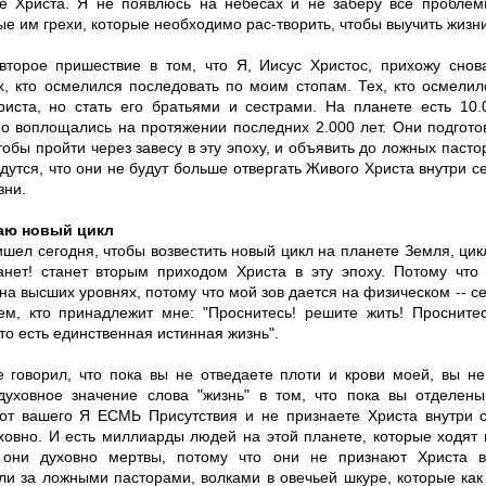
е Христа. Я не появлюсь на небесах и не заберу все проблем
е им грехи, которые необходимо рас-творить, чтобы выучить жизни
второе пришествие в том, что Я, Иисус Христос, прихожу снов
х, кто осмелился последовать по моим стопам. Тех, кто осмели
риста, но стать его братьями и сестрами. На планете есть 10.
о воплощались на протяжении последних 2.000 лет. Они подгото
тобы пройти через завесу в эту эпоху, и объявить до ложных пасто
дутся, что они не будут больше отвергать Живого Христа внутри се
зни.
аю новый цикл
шел сегодня, чтобы возвестить новый цикл на планете Земля, цикл
танет! станет вторым приходом Христа в эту эпоху. Потому что
на высших уровнях, потому что мой зов дается на физическом -- се
ем, кто принадлежит мне: "Проснитесь! решите жить! Просните
то есть единственная истинная жизнь".
е говорил, что пока вы не отведаете плоти и крови моей, вы н
духовное значение слова "жизнь" в том, что пока вы отделены
от вашего Я ЕСМЬ Присутствия и не признаете Христа внутри с
ховно. И есть миллиарды людей на этой планете, которые ходят 
 они духовно мертвы, потому что они не признают Христа в
ли за ложными пасторами, волками в овечьей шкуре, которые ка