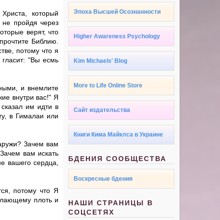
Эпоха Высшей Осознанности
 Христа, который
, не пройдя через
оторые верят, что
Higher Awareness Psychology
 прочтите Библию.
тве, потому что я
 гласит: "Вы есмь
Kim Michaels' Blog
More to Life Online Store
ными, и внемлите
ие внутри вас!" Я
 сказал им идти в
Сайт издательства
ту, в Гималаи или
Книги Кима Майклса в Украине
наружи? Зачем вам
 Зачем вам искать
БДЕНИЯ СООБЩЕСТВА
не вашего сердца,
Воскресные бдения
ся, потому что Я
желающему плоть и
НАШИ СТРАНИЦЫ В
СОЦСЕТЯХ