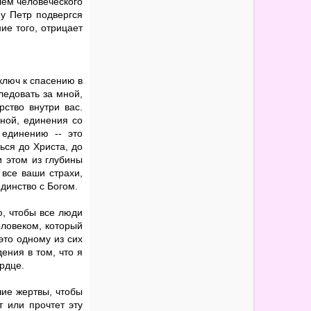
лем человеческого
му Петр подвергся
ие того, отрицает
ключ к спасению в
ледовать за мной,
рство внутри вас.
мной, единения со
 единению -- это
ься до Христа, до
и этом из глубины
все ваши страхи,
динство с Богом.
, чтобы все люди
ловеком, который
это одному из сих
ения в том, что я
ердце.
шие жертвы, чтобы
т или прочтет эту