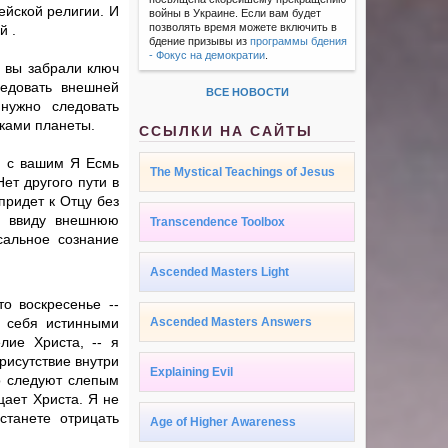
ейской религии. И
войны в Украине. Если вам будет
позволять время можете включить в
й .
бдение призывы из
программы бдения
- Фокус на демократии
.
о вы забрали ключ
ледовать внешней
ВСЕ НОВОСТИ
нужно следовать
ками планеты.
ССЫЛКИ НА САЙТЫ
м, с вашим Я Есмь
The Mystical Teachings of Jesus
ет другого пути в
 придет к Отцу без
л ввиду внешнюю
Transcendence Toolbox
сальное сознание
Ascended Masters Light
о воскресенье --
х себя истинными
Ascended Masters Answers
лие Христа, -- я
рисутствие внутри
Explaining Evil
о следуют слепым
цает Христа. Я не
станете отрицать
Age of Higher Awareness