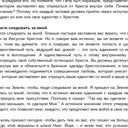
 осуждайте его, но поймите, что Петр был образцом, представите
 которое заставляет вас отрекаться от Христа внутри себя. Поче
ытанию? Потому что каждый человек должен пройти через испытан
дает он или она свое единство с Христом.
ете следовать за мной
те следовать за мной. Ложные пастыри заставили вас верить, что 
и за Иисусом Христом. Но я говорю вам истинно, вы не можете с
о, пока вы думаете, что я снаружи, вы не можете попасть в ца
динственный путь, ведущий вас домой, -- это путь единения со 
чи в воплощении. А единственный путь к этому внутреннему
 отрицать свой собственный потенциал Христа. Вы должны дотянут
внутри вас и облачиться в брачные одежды Христосознания, и пр
и неожиданно поднимется совершенная любовь, которая унесет 
, которые заставляют вас отрицать ваше единство со мной и ваше е
ел на Землю, чтобы люди следовали за мной. Я пришел на Землю
ись со мной, потому что я истинно желаю единения с каждым че
трицать мое присутствие. Поэтому я сказал: "Так как вы сделали 
их меньших, то сделали Мне." А истинное значение этого утвержд
дого, кто позволит мне, каждого, кто предложит мне войти в свое с
 есмь пришел сегодня, чтобы дать тем из вас, кто пошел на боль
 до этой вершины в штате Нью- Йорк -- и всем тем, кто услыши