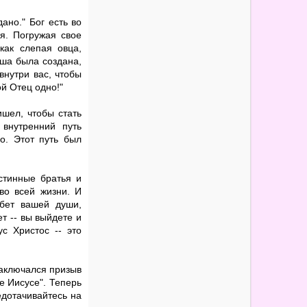
ано." Бог есть во
бя. Погружая свое
как слепая овца,
ша была создана,
внутри вас, чтобы
ой Отец одно!"
ишел, чтобы стать
внутренний путь
о. Этот путь был
истинные братья и
 во всей жизни. И
обет вашей души,
т -- вы выйдете и
с Христос -- это
заключался призыв
е Иисусе". Теперь
едотачивайтесь на