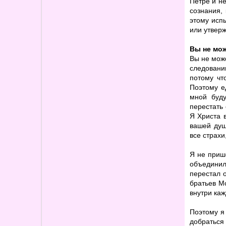
Петре и не
сознания,
этому исп
или утверж
Вы не мож
Вы не може
следовани
потому чт
Поэтому е
мной буду
перестать
Я Христа 
вашей душ
все страхи
Я не приш
объединил
перестал о
братьев Мо
внутри каж
Поэтому я
добраться