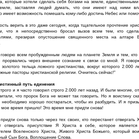
та, которые хотели сделать себя богами на земле, единственным
емле, заставляя людей думать, что они имеют над ними вла
о имеет возможность помешать кому-либо достичь Небес или помоч
ость верить в это даже сегодня, когда тщательное прочтение хри
м, что я непосредственно бросал вызов всем тем, кто сдел
елями, презирая опустошение священного места на алтаре Б
.
 говорю всем пробужденным людям на планете Земля и тем, кто 
 прорвались через внешнее сознание к связи со мной. Я говорю
 золотого тельца ложного христианства, вокруг которого 2.000 л
жные пасторы христианской религии. Очнитесь сейчас!"
истинный путь единения
трого и я часто говорил строго 2.000 лет назад. И были многие, о
итали, что пророк Бога не может так говорить. Но я воистину ска
, необходимо хорошо постараться, чтобы их разбудить. И я приз
о мое время пришло! Это время мне придти снова!
придти снова только через тех своих, кто перестанет отвергать Х
т отвергать присутствие Я Христа в себе, которое являетс
телем Вселенского Христа, Живого Христа Божьего, который вои
ный Сын Бога, Воплощение Слова.