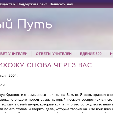
бщество
Поддержите сайт
Написать нам
ый Путь
СВЕТ УЧИТЕЛЕЙ
ОТВЕТЫ УЧИТЕЛЕЙ
БДЕНИЕ 500
Н
ИХОЖУ СНОВА ЧЕРЕЗ ВАС
июля 2004.
сь!
сус Христос, и я есмь снова пришел на Землю. Я есмь пришел сно
овека, стоящего перед вами, который посмел воспротивится сил
 волкам в овчей шкуре, которые кричат, что это богохульство вним
ти по его стопам и творить дела, которые творил он. Это воистину