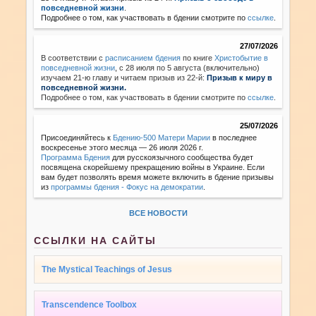
повседневной жизни
.
Подробнее о том, как участвовать в бдении смотрите по
ссылке
.
27/07/2026
В соответствии с
расписанием бдения
по книге
Христобытие в
повседневной жизни
,
с 28 июля по 5 августа (включительно)
изучаем 21-ю главу и читаем призыв из 22-й:
Призыв к миру в
повседневной жизни.
Подробнее о том, как участвовать в бдении смотрите по
ссылке
.
25/07/2026
Присоединяйтесь к
Бдению-500 Матери Марии
в последнее
воскресенье этого месяца — 26 июля 2026 г.
Программа Бдения
для русскоязычного сообщества будет
посвящена скорейшему прекращению войны в Украине. Если
вам будет позволять время можете включить в бдение призывы
из
программы бдения - Фокус на демократии
.
ВСЕ НОВОСТИ
ССЫЛКИ НА САЙТЫ
The Mystical Teachings of Jesus
Transcendence Toolbox