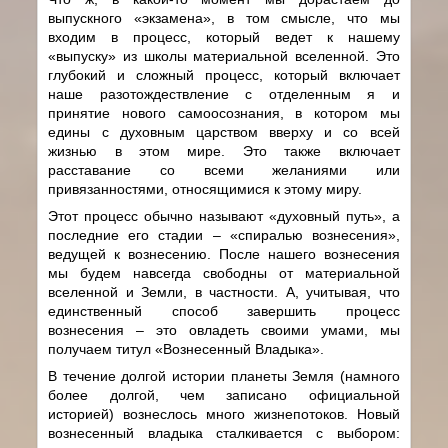
выпускного «экзамена», в том смысле, что мы
входим в процесс, который ведет к нашему
«выпуску» из школы материальной вселенной. Это
глубокий и сложный процесс, который включает
наше разотождествление с отделенным я и
принятие нового самоосознания, в котором мы
едины с духовным царством вверху и со всей
жизнью в этом мире. Это также включает
расставание со всеми желаниями или
привязанностями, относящимися к этому миру.
Этот процесс обычно называют «духовный путь», а
последние его стадии – «спиралью вознесения»,
ведущей к вознесению. После нашего вознесения
мы будем навсегда свободны от материальной
вселенной и Земли, в частности. А, учитывая, что
единственный способ завершить процесс
вознесения – это овладеть своими умами, мы
получаем титул «Вознесенный Владыка».
В течение долгой истории планеты Земля (намного
более долгой, чем записано официальной
историей) вознеслось много жизнепотоков. Новый
вознесенный владыка сталкивается с выбором: