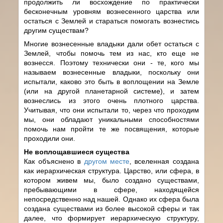
продолжить ли восхождение по практически
бесконечным уровням вознесенного царства или
остаться с Землей и стараться помогать вознестись
другим существам?
Многие вознесенные владыки дали обет остаться с
Землей, чтобы помочь тем из нас, кто еще не
вознесся. Поэтому технически они - те, кого мы
называем вознесенные владыки, поскольку они
испытали, каково это быть в воплощении на Земле
(или на другой планетарной системе), и затем
вознеслись из этого очень плотного царства.
Учитывая, что они испытали то, через что проходим
мы, они обладают уникальными способностями
помочь нам пройти те же посвящения, которые
проходили они.
Не воплощавшиеся существа
Как объяснено в
другом месте
, вселенная создана
как иерархическая структура. Царство, или сфера, в
котором живем мы, было создано существами,
пребывающими в сфере, находящейся
непосредственно над нашей. Однако их сфера была
создана существами из более высокой сферы и так
далее, что формирует иерархическую структуру,