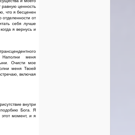
 существа и моего
т равную ценность
ию, что я бесценен
о отделенности от
итать себя лучше
когда я вернусь и
трансцендентного
. Наполни меня
ыни. Очисти мое
полни меня Твоей
встречаю, включая
рисутствие внутри
 подобию Бога. Я
 этот момент, и я