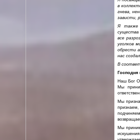
в коллект
гнева, не
зависти, 
Я также 
существа 
все разро
уголков м
обрести 
нас созда
В соответ
Господня
Наш Бог О
Мы прини
ответствен
Мы призна
признаем,
подчиняем
возвращае
Мы приним
искушения
утверждаем