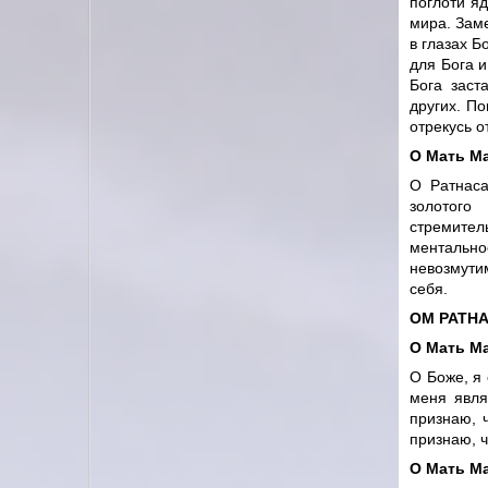
поглоти я
мира. Заме
в глазах Б
для Бога и
Бога заст
других. По
отрекусь о
О Мать М
О Ратнаса
золотого
стремител
ментально
невозмутим
себя.
ОМ РАТНА
О Мать М
О Боже, я 
меня явля
признаю, 
признаю, 
О Мать М