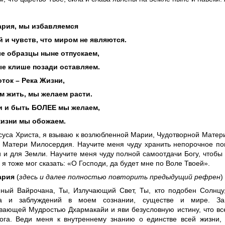
ария, мы избавляемся
 и чувств, что миром не являются.
е образцы ныне отпускаем,
е клише позади оставляем.
ток – Река Жизни,
 жить, мы желаем расти.
и и быть БОЛЕЕ мы желаем,
жизни мы обожаем.
суса Христа, я взываю к возлюбленной Марии, Чудотворной Матер
, Матери Милосердия. Научите меня чуду хранить непорочное по
и и для Земли. Научите меня чуду полной самоотдачи Богу, чтобы
я тоже мог сказать: «О Господи, да будет мне по Воле Твоей».
ария
(
здесь и далее полностью повторить предыдущий рефрен
)
ный Вайрочана, Ты, Излучающий Свет, Ты, кто подобен Солнцу,
ва и заблуждений в моем сознании, существе и мире. За
вающей Мудростью Дхармакайи и яви безусловную истину, что вс
ога. Веди меня к внутреннему знанию о единстве всей жизни, 