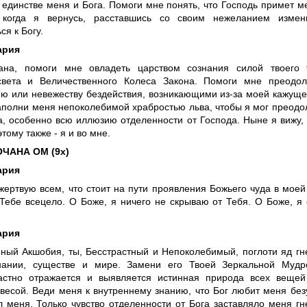
 единстве меня и Бога. Помоги мне понять, что Господь примет м
 когда я вернусь, расставшись со своим нежеланием измен
ся к Богу.
ария
на, помоги мне овладеть царством сознания силой твоего т
света и Величественного Колеса Закона. Помоги мне преодол
ю или невежеству бездействия, возникающими из-за моей кажуще
Наполни меня непоколебимой храбростью льва, чтобы я мог преодо
, особенно всю иллюзию отделенности от Господа. Ныне я вижу, ч
этому также - я и во мне.
ЧАНА ОМ (9х)
ария
жертвую всем, что стоит на пути проявления Божьего чуда в моей
Тебе всецело. О Боже, я ничего не скрываю от Тебя. О Боже, я
ария
ный Акшобия, ты, Бесстрастный и Непоколебимый, поглоти яд гн
ании, существе и мире. Замени его Твоей Зеркальной Мудро
астно отражается и выявляется истинная природа всех вещей
авесой. Веди меня к внутреннему знанию, что Бог любит меня без
л меня. Только чувство отделенности от Бога заставляло меня гн