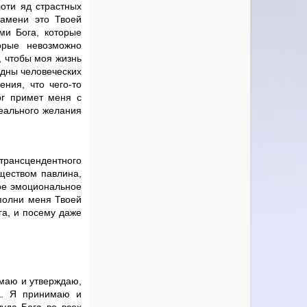
оти яд страстных
Замени это Твоей
и Бога, которые
орые невозможно
, чтобы моя жизнь
здны человеческих
ния, что чего-то
ог примет меня с
реального желания
рансцендентного
яществом павлина,
ое эмоциональное
аполни меня Твоей
га, и посему даже
имаю и утверждаю,
са. Я принимаю и