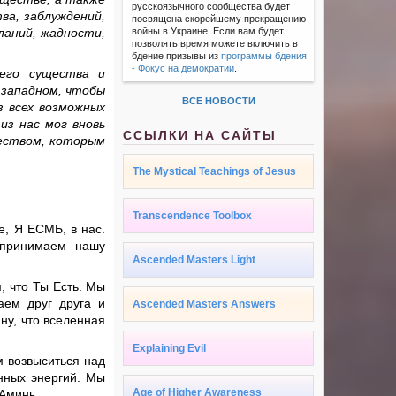
русскоязычного сообщества будет
ва, заблуждений,
посвящена скорейшему прекращению
ланий, жадности,
войны в Украине. Если вам будет
позволять время можете включить в
бдение призывы из
программы бдения
- Фокус на демократии
.
его существа и
в западном, чтобы
ВСЕ НОВОСТИ
з всех возможных
из нас мог вновь
ССЫЛКИ НА САЙТЫ
еством, которым
The Mystical Teachings of Jesus
Transcendence Toolbox
е, Я ЕСМЬ, в нас.
 принимаем нашу
Ascended Masters Light
, что Ты Есть. Мы
ем друг друга и
Ascended Masters Answers
ну, что вселенная
Explaining Evil
 возвыситься над
енных энергий. Мы
Age of Higher Awareness
 Аминь.