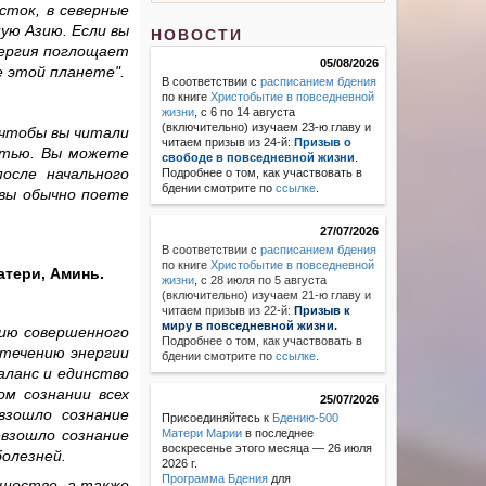
сток, в северные
ую Азию. Если вы
НОВОСТИ
нергия поглощает
05/08/2026
 этой планете".
В соответствии с
расписанием бдения
по книге
Христобытие в повседневной
жизни
, с 6 по 14 августа
(включительно) изучаем 23-ю главу и
 чтобы вы читали
читаем призыв из 24-й:
Призыв о
стью. Вы можете
свободе в повседневной жизни
.
осле начального
Подробнее о том, как участвовать в
бдении смотрите по
ссылке
.
 вы обычно поете
27/07/2026
В соответствии с
расписанием бдения
по книге
Христобытие в повседневной
атери, Аминь.
жизни
,
с 28 июля по 5 августа
(включительно) изучаем 21-ю главу и
читаем призыв из 22-й:
Призыв к
миру в повседневной жизни.
ию совершенного
Подробнее о том, как участвовать в
 течению энергии
бдении смотрите по
ссылке
.
аланс и единство
ом сознании всех
25/07/2026
взошло сознание
Присоединяйтесь к
Бдению-500
евзошло сознание
Матери Марии
в последнее
воскресенье этого месяца — 26 июля
олезней.
2026 г.
Программа Бдения
для
уществе, а также