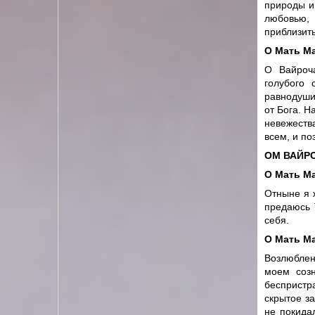
природы и
любовью,
приблизить
О Мать М
О Вайроча
голубого 
равнодуши
от Бога. 
невежества
всем, и по
ОМ ВАЙРО
О Мать М
Отныне я 
предаюсь 
себя.
О Мать М
Возлюблен
моем созн
беспристр
скрытое з
не покида