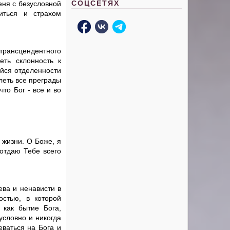
СОЦСЕТЯХ
еня с безусловной
иться и страхом
рансцендентного
еть склонность к
йся отделенности
леть все преграды
то Бог - все и во
 жизни. О Боже, я
 отдаю Тебе всего
ева и ненависти в
стью, в которой
 как бытие Бога,
условно и никогда
еваться на Бога и