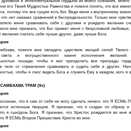
д духовной и интеллектуальной гордыни из моего сознания, моего
ни его Твоей Мудростью Равенства и помоги понять, что все имее
ога, потому что все сущее есть Бог. Веди меня к внутреннему знан
 что нет никаких сравнений в беспредельности. Только мое чувств
авляло меня сравнивать себя с другими и рождало желание сч
моги мне признать, что Бог примет меня с безусловной любовью, 
т желания считать себя лучше других, даже лучше Бога.
ария
мбхава, помоги мне овладеть царством эмоций силой Твоего 
 света и могущественного камня исполнения желаний
ьностью лошади, чтобы я мог преодолеть все преграды горд
е тело от стремления сравнивать и судить себя и других. На
остью, чтобы я смог видеть Бога и служить Ему в каждом, кого я 
САМБХАВА ТРАМ (9х)
ария
осознаю, что я сам от себя не могу сделать ничего: это Я ЕСМЬ П
ется истинным творцом. Я признаю, что я создан по образу и
что я сын/дочь Бога. Я признаю, что Христос рождается во мне в
что Я ЕСМЬ Второе Пришествие Христа во мне.
ария