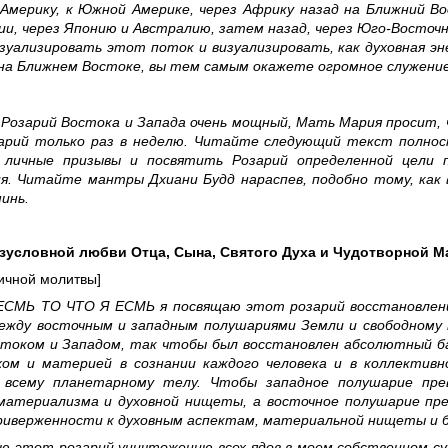
Америку, к Южной Америке, через Африку назад на Ближний Во
ии, через Японию и Австралию, затем назад, через Юго-Восточн
зуализировать этот поток и визуализировать, как духовная э
на Ближнем Востоке, вы тем самым окажете огромное служение
 Розарий Востока и Запада очень мощный, Мать Мария просит,
арий только раз в неделю. Читайте следующий текст полно
 личные призывы и посвятить Розарий определенной цели п
я. Читайте мантры Дхиани Будд нараспев, подобно тому, как
инь.
зусловной любви Отца, Сына, Святого Духа и Чудотворной М
ичной молитвы]
 ЕСМЬ ТО ЧТО Я ЕСМЬ я посвящаю этот розарий восстановлен
ежду восточным и западным полушариями Земли и свободному
током и Западом, так чтобы был восстановлен абсолютный б
ом и материей в сознании каждого человека и в коллективн
 всему планетарному телу. Чтобы западное полушарие пре
материализма и духовной нищеты, а восточное полушарие пр
риверженности к духовным аспектам, материальной нищеты и б
ю этот розарий уничтожению всех ядов в моем собственном с