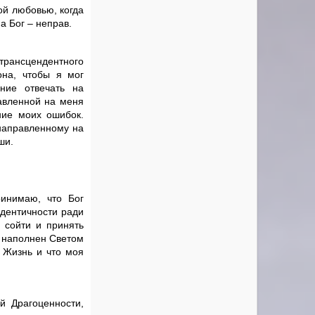
ой любовью, когда
а Бог – неправ.
трансцендентного
она, чтобы я мог
ние отвечать на
равленной на меня
ние моих ошибок.
 направленному на
ши.
ринимаю, что Бог
идентичности ради
 сойти и принять
я наполнен Светом
и Жизнь и что моя
 Драгоценности,