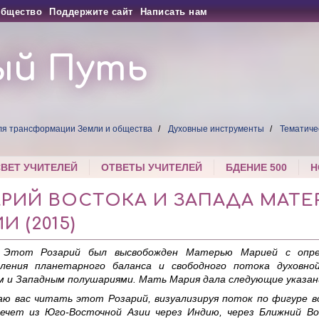
бщество
Поддержите сайт
Написать нам
ый Путь
ля трансформации Земли и общества
Духовные инструменты
Тематиче
СВЕТ УЧИТЕЛЕЙ
ОТВЕТЫ УЧИТЕЛЕЙ
БДЕНИЕ 500
Н
РИЙ ВОСТОКА И ЗАПАДА МАТЕ
И (2015)
: Этот Розарий был высвобожден Матерью Марией с опре
вления планетарного баланса и свободного потока духовно
 и Западным полушариями. Мать Мария дала следующие указан
аю вас читать этот Розарий, визуализируя поток по фигуре в
ечет из Юго-Восточной Азии через Индию, через Ближний Во