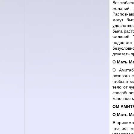
Возлюблен
желаний, 
Распознаю
могут бы
удовлетвор
была раст
желаний. 
недостает
безусловн
доказать п
О Мать М
О Амитаб
розового 
чтобы я м
тело от чу
способнос
конечное 
ОМ АМИТА
О Мать М
Я принима
что Бог м