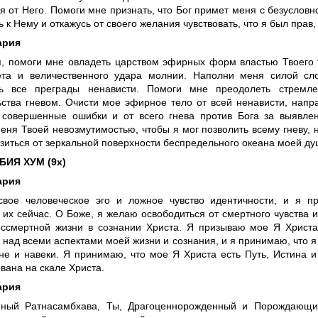
я от Него. Помоги мне признать, что Бог примет меня с безусловн
 к Нему и откажусь от своего желания чувствовать, что я был прав, 
ария
, помоги мне овладеть царством эфирных форм властью Твоего 
ета и величественного удара молнии. Наполни меня силой сл
ть все преграды ненависти. Помоги мне преодолеть стремле
ьства гневом. Очисти мое эфирное тело от всей ненависти, нап
 совершенные ошибки и от всего гнева против Бога за выявле
еня Твоей невозмутимостью, чтобы я мог позволить всему гневу,
зиться от зеркальной поверхности беспредельного океана моей ду
ИЯ ХУМ (9х)
ария
вое человеческое эго и ложное чувство идентичности, и я п
 их сейчас. О Боже, я желаю освободиться от смертного чувства 
ссмертной жизни в сознании Христа. Я призываю мое Я Христа
 над всеми аспектами моей жизни и сознания, и я принимаю, что 
не и навеки. Я принимаю, что мое Я Христа есть Путь, Истина 
вана на скале Христа.
ария
ный Ратнасамбхава, Ты, Драгоценнорожденный и Порождающий