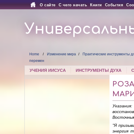
О сайте
С чего начать
Книги
События
Соо
Универсальн
Home
Изменение мира
Практические инструменты д
перемен
УЧЕНИЯ ИИСУСА
ИНСТРУМЕНТЫ ДУХА
РОЗА
МАРИ
Указания
восстано
Восточным
"Я призыв
энергия т