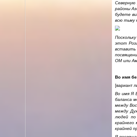
Северную 
районы Аз
будете ви
всю тьму 
Поскольку
этот Роз
вставить
посвящени
OM или Ам
Во имя бе
[вариант л
Во имя Я
баланса м
между Вос
между Дух
людей по
крайнего 
крайней п
Я посвяща