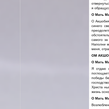
отвернутьс
я обращусь
О Мать М
О Акшобия
синего св
преодоле
обстоятел
самого за
Наполни м
меня, отра
ОМ АКШОБ
О Мать М
Я отдаю с
поглощает
победы бе
господство
Христа ны
жизнь осно
О Мать М
Возлюблен