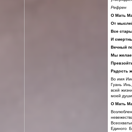
Рефрен
О Мать М
От мыслей
Все стары
И смертны
Вечный по
Мы желаем
Превзойт
Радость 
Во имя Ии
Гуань Инь
всей жизн
моей души 
О Мать М
Возлюблен
невежест
Всеохваты
Единого Б