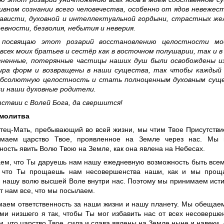
ивном сознании всего человечества, особенно от ядов невежест
нависти, духовной и интеллектуальной гордыни, страстных же
ревности, безволия, небытия и неверия.
посвящаю этот розарий восстановлению целостности мо
всех моих братьев и сестёр как в восточном полушарии, так и 
зненные, потерянные частицы наших душ были освобождены и
ира форм и возвращены в наши существа, так чтобы каждый 
абсолютную целостность и стать полноценным духовным сущ
ли наши духовные родители.
ствии с Волей Бога, да свершится!
 молитва
тец-Мать, пребывающий во всей жизни, мы чтим Твое Присутстви
маем царство Твое, проявленное на Земле через нас. Мы
ность явить Волю Твою на Земле, как она явлена на Небесах.
ем, что Ты даруешь нам нашу ежедневную возможность быть всем
 что Ты прощаешь нам несовершенства наши, как и мы проща
 нашу волю высшей Воле внутри нас. Поэтому мы принимаем исти
т нам все, что мы посылаем.
аем ответственность за наши жизни и нашу планету. Мы обещаем
ми низшего я так, чтобы Ты мог избавить нас от всех несоверш
, что царство Твое, сила и слава явлены на Земле ныне и навеки.