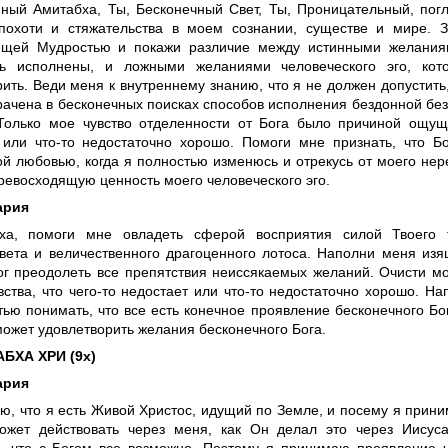
ный Амитабха, Ты, Бесконечный Свет, Ты, Проницательный, погл
похоти и стяжательства в моем сознании, существе и мире. 
щей Мудростью и покажи различие между истинными желаниям
ть исполнены, и ложными желаниями человеческого эго, кот
ить. Веди меня к внутреннему знанию, что я не должен допустить
рачена в бесконечных поисках способов исполнения бездонной бе
Только мое чувство отделенности от Бога было причиной ощуще
 или что-то недостаточно хорошо. Помоги мне признать, что Б
ой любовью, когда я полностью изменюсь и отрекусь от моего не
ревосходящую ценность моего человеческого эго.
ария
ха, помоги мне овладеть сферой восприятия силой Твоего т
света и величественного драгоценного лотоса. Наполни меня из
ог преодолеть все препятствия неиссякаемых желаний. Очисти м
вства, что чего-то недостает или что-то недостаточно хорошо. Н
тью понимать, что все есть конечное проявление бесконечного Бо
может удовлетворить желания бесконечного Бога.
БХА ХРИ (9х)
ария
ю, что я есть Живой Христос, идущий по Земле, и посему я прин
ожет действовать через меня, как Он делал это через Иису