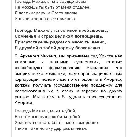
Господь Михаил, ты в сердце моём,
Не можешь ты быть от меня отдалён.
Я часть иерархии Света являю,
И ныне я заново всё начинаю.
Господь Михаил, ты со мной пребываешь,
Сомненья и страх целиком поглощаешь.
Присутствуешь рядом со мною ты вечно,
Я дружбой с тобой дорожу бесконечно.
6. Архангел Михаил, мы призываем суд Христа над
демонами и падшими существами, которые
способствуют формированию мышления, что
американские компании, даже транснациональные
корпорации, нелояльные по отношению к Америке,
должны получать государственную поддержку для
использования их в своих интересах на других
рынках. Мы велим тебе удалить этих существ из
Америки.
Господь Михаил, меч голубой,
Все тёмные путы разбиты тобой.
Христом во плот
и
быть – моё намер
е
ние,
Являет мне истину дар различенья.