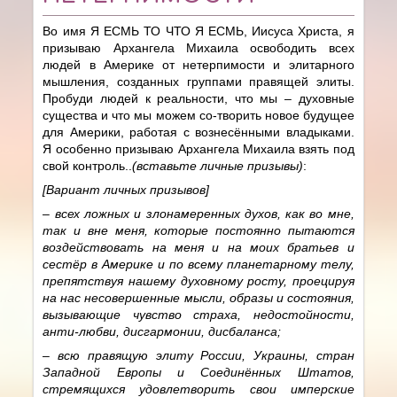
Во имя Я ЕСМЬ ТО ЧТО Я ЕСМЬ, Иисуса Христа, я
призываю Архангела Михаила освободить всех
людей в Америке от нетерпимости и элитарного
мышления, созданных группами правящей элиты.
Пробуди людей к реальности, что мы – духовные
существа и что мы можем со-творить новое будущее
для Америки, работая с вознесёнными владыками.
Я особенно призываю Архангела Михаила взять под
свой контроль..
(вставьте личные призывы)
:
[Вариант личных призывов]
– всех ложных и злонамеренных духов, как во мне,
так и вне меня, которые постоянно пытаются
воздействовать на меня и на моих братьев и
сестёр в Америке и по всему планетарному телу,
препятствуя нашему духовному росту, проецируя
на нас несовершенные мысли, образы и состояния,
вызывающие чувство страха, недостойности,
анти-любви, дисгармонии, дисбаланса;
– всю правящую элиту России, Украины, стран
Западной Европы и Соединённых Штатов,
стремящихся удовлетворить свои имперские