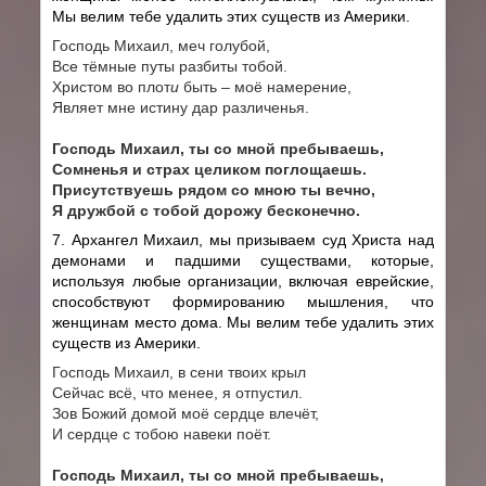
Мы велим тебе удалить этих существ из Америки.
Господь Михаил, меч голубой,
Все тёмные путы разбиты тобой.
Христом во плот
и
быть – моё намер
е
ние,
Являет мне истину дар различенья.
Господь Михаил, ты со мной пребываешь,
Сомненья и страх целиком поглощаешь.
Присутствуешь рядом со мною ты вечно,
Я дружбой с тобой дорожу бесконечно.
7. Архангел Михаил, мы призываем суд Христа над
демонами и падшими существами, которые,
используя любые организации, включая еврейские,
способствуют формированию мышления, что
женщинам место дома. Мы велим тебе удалить этих
существ из Америки.
Господь Михаил, в сени твоих крыл
Сейчас всё, что менее, я отпустил.
Зов Божий домой моё сердце влечёт,
И сердце с тобою навеки поёт.
Господь Михаил, ты со мной пребываешь,