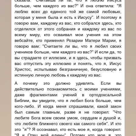
больше, чем каждого из вас?" И она ответила: "Я
люблю всех до единого той же самой любовью,
которая у меня была и есть к Иисусу". И поэтому я
говорю вам, каждому из вас, кто собрался здесь, кто
отделился от этого собрания и каждому из вас по
всему миру, кто осваивал мои учения на этом
вебсайте, кто применял Розарии Матери Марии, я
говорю вам: "Считаете ли вы, что я любил своих
учеников больше, чем каждого из вас?" И если да, то
вы страдаете от иллюзии, и я здесь, чтобы призвать
вас отпустить эту иллюзию и понять, что я, Иисус
Христос, испытываю безграничную, безусловную и
истинную личную любовь к каждому из вас.
А почему это должно удивлять. Если вы
действительно познакомитесь с моими учениями,
даже фрагментами учений в ортодоксальной
Библии, вы увидите, что я любил Бога больше, чем
кого-либо. И когда меня спрашивали, какой закон
был самым главным, разве я не говорил: "Что
любите Бога всем своим умом, сердцем и душой и,
что любите ближнего своего как самого себя". И кто
это "я"? Я осознавал, кто есть мое я, когда говорил:
"Я и Отец мой едины". Потому что мое я, это