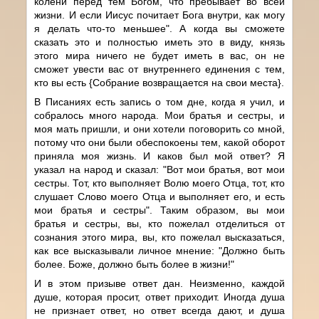
колени перед тем Богом, что пребывает во всей
жизни. И если Иисус почитает Бога внутри, как могу
я делать что-то меньшее". А когда вы сможете
сказать это и полностью иметь это в виду, князь
этого мира ничего не будет иметь в вас, он не
сможет увести вас от внутреннего единения с тем,
кто вы есть {Собрание возвращается на свои места}.
В Писаниях есть запись о том дне, когда я учил, и
собралось много народа. Мои братья и сестры, и
моя мать пришли, и они хотели поговорить со мной,
потому что они были обеспокоены тем, какой оборот
приняла моя жизнь. И каков был мой ответ? Я
указал на народ и сказал: "Вот мои братья, вот мои
сестры. Тот, кто выполняет Волю моего Отца, тот, кто
слушает Слово моего Отца и выполняет его, и есть
мои братья и сестры". Таким образом, вы мои
братья и сестры, вы, кто пожелал отделиться от
сознания этого мира, вы, кто пожелал высказаться,
как все высказывали личное мнение: "Должно быть
более. Боже, должно быть более в жизни!"
И в этом призыве ответ дан. Неизменно, каждой
душе, которая просит, ответ приходит. Иногда душа
не признает ответ, но ответ всегда дают, и душа