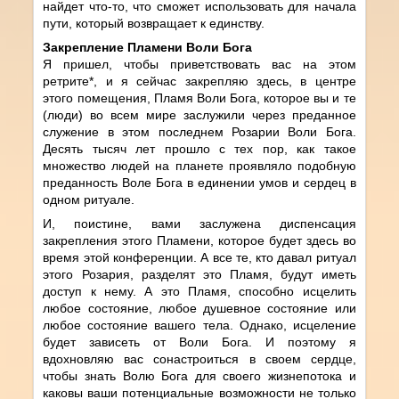
найдет что-то, что сможет использовать для начала
пути, который возвращает к единству.
Закрепление Пламени Воли Бога
Я пришел, чтобы приветствовать вас на этом
ретрите*, и я сейчас закрепляю здесь, в центре
этого помещения, Пламя Воли Бога, которое вы и те
(люди) во всем мире заслужили через преданное
служение в этом последнем Розарии Воли Бога.
Десять тысяч лет прошло с тех пор, как такое
множество людей на планете проявляло подобную
преданность Воле Бога в единении умов и сердец в
одном ритуале.
И, поистине, вами заслужена диспенсация
закрепления этого Пламени, которое будет здесь во
время этой конференции. А все те, кто давал ритуал
этого Розария, разделят это Пламя, будут иметь
доступ к нему. А это Пламя, способно исцелить
любое состояние, любое душевное состояние или
любое состояние вашего тела. Однако, исцеление
будет зависеть от Воли Бога. И поэтому я
вдохновляю вас сонастроиться в своем сердце,
чтобы знать Волю Бога для своего жизнепотока и
каковы ваши потенциальные возможности не только