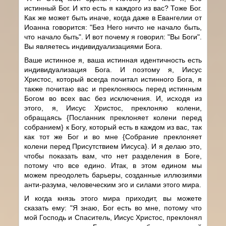
истинный Бог. И кто есть я каждого из вас? Тоже Бог.
Как же может быть иначе, когда даже в Евангелии от
Иоанна говорится: "Без Него ничто не начало быть,
что начало быть". И вот почему я говорил: "Вы Боги".
Вы являетесь индивидуализациями Бога.
Ваше истинное я, ваша истинная идентичность есть
индивидуализация Бога. И поэтому я, Иисус
Христос, который всегда почитал истинного Бога, я
также почитаю вас и преклоняюсь перед истинным
Богом во всех вас без исключения. И, исходя из
этого, я, Иисус Христос, преклоняю колени,
обращаясь {Посланник преклоняет колени перед
собранием} к Богу, который есть в каждом из вас, так
как тот же Бог и во мне {Собрание преклоняет
колени перед Присутствием Иисуса}. И я делаю это,
чтобы показать вам, что нет разделения в Боге,
потому что все едино. Итак, в этом едином мы
можем преодолеть барьеры, созданные иллюзиями
анти-разума, человеческим эго и силами этого мира.
И когда князь этого мира приходит, вы можете
сказать ему: "Я знаю, Бог есть во мне, потому что
мой Господь и Спаситель, Иисус Христос, преклонял