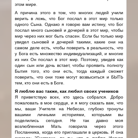
этом мире.
А причина этого в том, что многих людей учили
верить в ложь, что Бог послал в этот мир только
одного Сына. Однако я говорю вам истину, что Бог
послал много сыновей и дочерей в этот мир, чтобы
мир через них мог быть спасен. Если бы только мир
увидел сыновей и дочерей такими, какие они на
самом деле есть, чтобы поверить в реальность, что
у Бога есть множество индивидуализаций, и многие
из них Он послал в этот мир. Поэтому, увидев как
один сын или дочь встает, чтобы проявить полноту
Бытия того, кто они есть, тогда каждый сможет
поверить, что они тоже могут возвыситься и БЫТЬ
тем, кто они есть в Боге.
Я люблю вас также, как любил своих учеников
Я приветствую всех, кто здесь собрался. Добро
пожаловать в мое сердце, и я могу сказать вам, что
мы, ваши Учителя на Небесах, глубоко тронуты
вашими личными историями, которыми вы
поделились сегодня. Не так давно моя
возлюбленная Мать говорила через этого
Посланника, когда его приглашали в церковь. И она
сказала: "Считаешь ли ты, что я люблю Иисуса