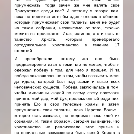
приумножать, тогда зачем же мне являть свое
Присутствие среди вас? И поэтому я говорю вам,
пока не появится хотя бы один человек в общине,
который приумножает свои таланты, меня не будет
на таком собрании, независимо от того, сколько
молитв вы прочитаете. Итак, истинно, это и есть то
таинство Христа, которым пренебрегало
ортодоксальное христианство в течение 17
столетий.
И пренебрегали, потому что оно было
преднамеренно изъято теми, кто не желал, чтобы я
одержал победу в том, для чего я пришел. И та
победа заключалась не в том, чтобы возвысить меня
до идола, который был над всеми и выше всех
человеческих существ. Победа заключалась в том,
чтобы миллионы людей по всему свету пожелали
принять мой дар, мой Дух, преломленный ради них,
принять Его в свои телесные храмы и затем
приумножать свои таланты, пока Царство Божье ,
которое есть закваска, не поднимет весь хлеб их
сознания. И, таким образом, сегодня вы видите, что
христианство не реализовало этот призыв и
потенциальные возможности быть силой Христа в