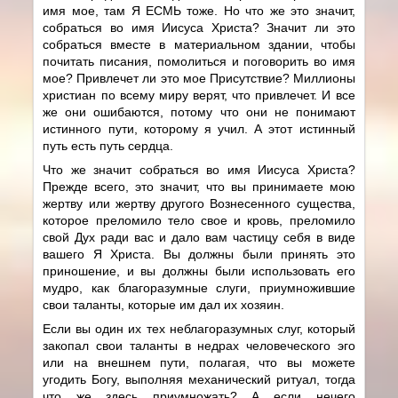
имя мое, там Я ЕСМЬ тоже. Но что же это значит,
собраться во имя Иисуса Христа? Значит ли это
собраться вместе в материальном здании, чтобы
почитать писания, помолиться и поговорить во имя
мое? Привлечет ли это мое Присутствие? Миллионы
христиан по всему миру верят, что привлечет. И все
же они ошибаются, потому что они не понимают
истинного пути, которому я учил. А этот истинный
путь есть путь сердца.
Что же значит собраться во имя Иисуса Христа?
Прежде всего, это значит, что вы принимаете мою
жертву или жертву другого Вознесенного существа,
которое преломило тело свое и кровь, преломило
свой Дух ради вас и дало вам частицу себя в виде
вашего Я Христа. Вы должны были принять это
приношение, и вы должны были использовать его
мудро, как благоразумные слуги, приумножившие
свои таланты, которые им дал их хозяин.
Если вы один их тех неблагоразумных слуг, который
закопал свои таланты в недрах человеческого эго
или на внешнем пути, полагая, что вы можете
угодить Богу, выполняя механический ритуал, тогда
что же здесь приумножать? А если нечего