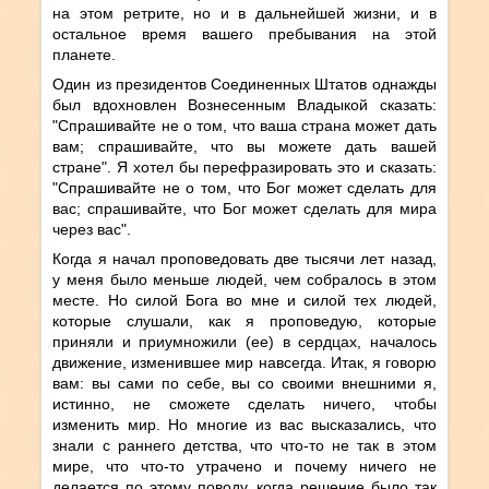
на этом ретрите, но и в дальнейшей жизни, и в
остальное время вашего пребывания на этой
планете.
Один из президентов Соединенных Штатов однажды
был вдохновлен Вознесенным Владыкой сказать:
"Спрашивайте не о том, что ваша страна может дать
вам; спрашивайте, что вы можете дать вашей
стране". Я хотел бы перефразировать это и сказать:
"Спрашивайте не о том, что Бог может сделать для
вас; спрашивайте, что Бог может сделать для мира
через вас".
Когда я начал проповедовать две тысячи лет назад,
у меня было меньше людей, чем собралось в этом
месте. Но силой Бога во мне и силой тех людей,
которые слушали, как я проповедую, которые
приняли и приумножили (ее) в сердцах, началось
движение, изменившее мир навсегда. Итак, я говорю
вам: вы сами по себе, вы со своими внешними я,
истинно, не сможете сделать ничего, чтобы
изменить мир. Но многие из вас высказались, что
знали с раннего детства, что что-то не так в этом
мире, что что-то утрачено и почему ничего не
делается по этому поводу, когда решение было так