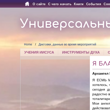
О сайте
С чего начать
Книги
События
Соо
Универсальн
Home
Диктовки, данные во время мероприятий
УЧЕНИЯ ИИСУСА
ИНСТРУМЕНТЫ ДУХА
Я БЛ
Архангел
Я ЕСМЬ М
хотелось,
сегодня д
радостно в
тоталитар
Мои ангел
действоват