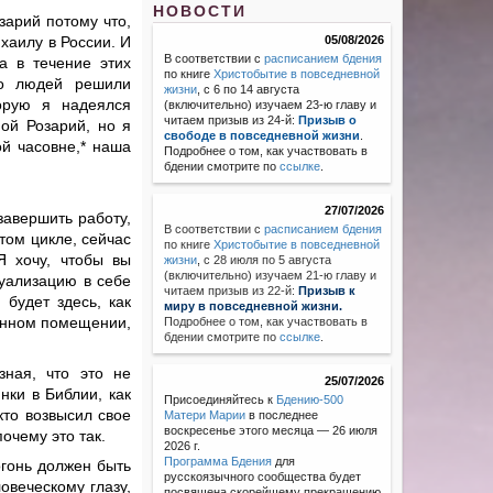
НОВОСТИ
зарий потому что,
хаилу в России. И
05/08/2026
В соответствии с
расписанием бдения
а в течение этих
по книге
Христобытие в повседневной
но людей решили
жизни
, с 6 по 14 августа
торую я надеялся
(включительно) изучаем 23-ю главу и
читаем призыв из 24-й:
Призыв о
мой Розарий, но я
свободе в повседневной жизни
.
ой часовне,* наша
Подробнее о том, как участвовать в
бдении смотрите по
ссылке
.
27/07/2026
завершить работу,
В соответствии с
расписанием бдения
том цикле, сейчас
по книге
Христобытие в повседневной
Я хочу, чтобы вы
жизни
,
с 28 июля по 5 августа
(включительно) изучаем 21-ю главу и
зуализацию в себе
читаем призыв из 22-й:
Призыв к
 будет здесь, как
миру в повседневной жизни.
ленном помещении,
Подробнее о том, как участвовать в
бдении смотрите по
ссылке
.
зная, что это не
25/07/2026
нки в Библии, как
Присоединяйтесь к
Бдению-500
кто возвысил свое
Матери Марии
в последнее
воскресенье этого месяца — 26 июля
очему это так.
2026 г.
Программа Бдения
для
огонь должен быть
русскоязычного сообщества будет
овеческому глазу,
посвящена скорейшему прекращению