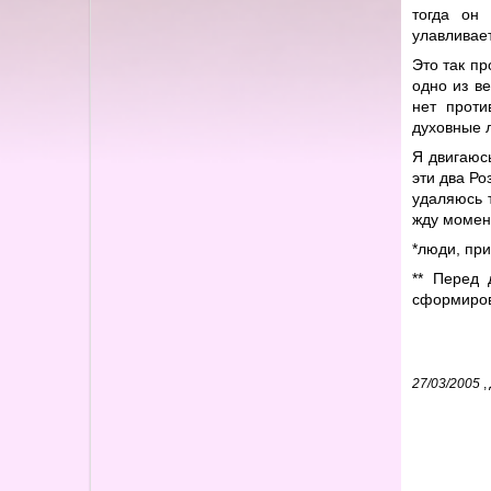
тогда он
улавливает
Это так пр
одно из в
нет проти
духовные л
Я двигаюсь
эти два Ро
удаляюсь 
жду момент
*люди, пр
** Перед 
сформиров
27/03/2005
,