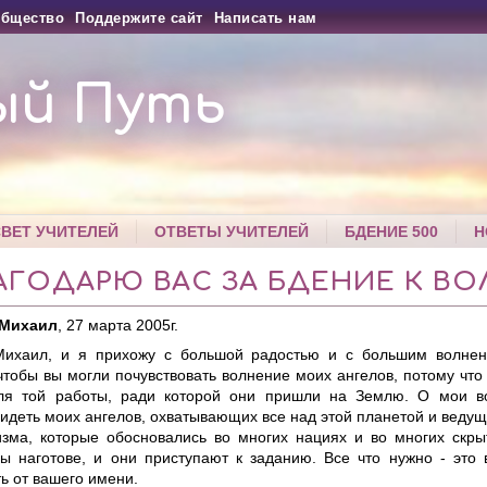
бщество
Поддержите сайт
Написать нам
ый Путь
СВЕТ УЧИТЕЛЕЙ
ОТВЕТЫ УЧИТЕЛЕЙ
БДЕНИЕ 500
Н
АГОДАРЮ ВАС ЗА БДЕНИЕ К ВО
 Михаил
, 27 марта 2005г.
ихаил, и я прихожу с большой радостью и с большим волнен
 чтобы вы могли почувствовать волнение моих ангелов, потому чт
ля той работы, ради которой они пришли на Землю. О мои в
идеть моих ангелов, охватывающих все над этой планетой и ведущ
изма, которые обосновались во многих нациях и во многих скры
ы наготове, и они приступают к заданию. Все что нужно - это
ь от вашего имени.