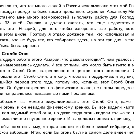
ен за то, что так много людей в России использовали этот мой Ро
никогда прежде не было такого преданного служения Архангелу Ми
ставило мне много возможностей выполнять работу для Господ
х 33 дней. Однако я должен сказать, что еще недостаточ
ать этот Розарий, для того чтобы завершить всю работу, ко
 в этом цикле. Поэтому я отдаю должное тем, кто использовал 
зать, что не будь тех, кто собирался здесь, на эти три дня, в эт
 была бы завершена.
 Столбе Огня
годаря работе этого Розария, что давали сегодня**, нам удалось 
 намеревались сделать. И все от тьмы, что могло быть изъято в э
то в Столб Огня, закрепленного в центре этого помещения. 
ровали этот Столб Огня, и я хочу, чтобы вы поддерживали эту ви
вшийся период этого года, потому что, истинно, этот Столб Огня
сус. Он будет закреплен на физическом плане, не в этом опреде
 ни направлялись помазанные нами Посланники.
образом, вы можете визуализировать этот Столб Огня, даже 
й огонь, и он невидим физическому зрению. Вы все видели карти
 вел видимый столб огня, но даже тогда огонь видели только те, 
 имел чистое внутреннее зрение. И вы должны понимать причину, п
тобы поглотить тьму, которая состоит из более низкой вибрации, 
окой вибрации. Итак, если бы огонь был на самом деле виден чел