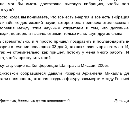
 не мог бы иметь достаточно высокую вибрацию, чтобы пог
е суть?
осто, когда вы понимаете, что все есть энергия и все есть вибрация
еличайших достижений науки, которое она принесла этим осознан
воречия между этим научным открытием и тем, что духовные
юди, повторяли тысячелетиями, только используя другие слова.
 стремительно, и я просто пришел поздравить и поблагодарить вс
зария в течение последних 33 дней, так как я очень признателен. И
так же стремительно, как пришел, потому у меня много работы. 
а, чтобы приступить к ней.
исутствующие на Конференции Шангра-ла Миссии, 2005г.
диктовкой собравшиеся давали Розарий Архангела Михаила д
али полярность, которая создала фигуру восьмерки между Россие
Диктовки, данные во время мероприятий
Дата пуб