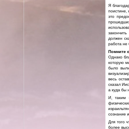
Я благодар
поистине, 
это предо
прошедши
использов
закончить
должен ска
работа не
Помните о
Однако бла
которую мы
было выли
визуализи
весь оста
сказал Ии
а куда бы
И, таким 
физически
израильтян
сознание и
Для того ч
более выс