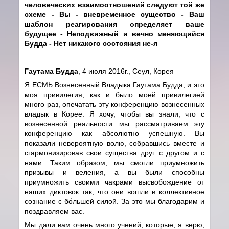
человеческих взаимоотношений следуют той же
схеме - Вы - вневременное существо - Ваш
шаблон реагирования определяет ваше
будущее - Неподвижный и вечно меняющийся
Будда - Нет никакого состояния не-я
Гаутама Будда
, 4 июля 2016г., Сеул, Корея
Я ЕСМЬ Вознесенный Владыка Гаутама Будда, и это
моя привилегия, как и было моей привилегией
много раз, опечатать эту конференцию вознесенных
владык в Корее. Я хочу, чтобы вы знали, что с
вознесенной реальности мы рассматриваем эту
конференцию как абсолютно успешную. Вы
показали невероятную волю, собравшись вместе и
сгармонизировав свои существа друг с другом и с
нами. Таким образом, мы смогли приумножить
призывы и веления, а вы были способны
приумножить своими чакрами высвобождение от
наших диктовок так, что они вошли в коллективное
сознание с бо́льшей силой. За это мы благодарим и
поздравляем вас.
Мы дали вам очень много учений, которые, я верю,