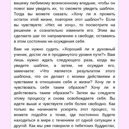
вашему любимому вознесенному владыке, чтобы он
помог вам увидеть их, то сможете увидеть шаблон.
Тогда вы можете сказать: «Хочу ли я прожить
остаток этой жизни, повторяя этот шаблон?» Если
вы чувствуете: «Нет, не хочу», то посмотрите на
решение и сознательно измените его. Этим вы
сделаете шаг по направлению к свободе, оставаясь
в этом состоянии не-осуждения себя.
Вам не нужно судить: «Хороший ли я духовный
ученик, достиг ли я продвинутого уровня пути?» Вам
лишь нужно ждать следующего раза, когда вы
увидите шаблон, а затем, не осуждая его,
замечаете: «Что является результатом этого
шаблона, что он делает с моими действиями и
чувствами в отношении себя и жизни? Хочу ли я
чувствовать себя таким образом? Хочу ли я
действовать таким образом?» Затем вы следуете
этому процессу и снова освобождаете себя. Вы
идете выше и чувствуете себя более свободно. Как
только вы начинаете ускорять этот процесс, то
можете подойти к точке, где постоянно будете
находиться в мире с течением от одной ситуации к
другой. Как мы уже говорили о тибетских буддистах,