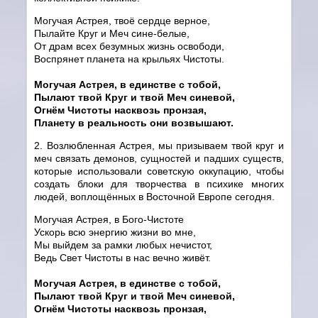
Могучая Астрея, твоё сердце верное,
Пылайте Круг и Меч сине-белые,
От драм всех безумных жизнь освободи,
Воспрянет планета на крыльях Чистоты.
Могучая Астрея, в единстве с тобой,
Пылают твой Круг и твой Меч синевой,
Огнём Чистоты насквозь пронзая,
Планету в реальность они возвышают.
2. Возлюбленная Астрея, мы призываем твой круг и
меч связать демонов, сущностей и падших существ,
которые использовали советскую оккупацию, чтобы
создать блоки для творчества в психике многих
людей, воплощённых в Восточной Европе сегодня.
Могучая Астрея, в Бого-Чистоте
Ускорь всю энергию жизни во мне,
Мы выйдем за рамки любых нечистот,
Ведь Свет Чистоты в нас вечно живёт.
Могучая Астрея, в единстве с тобой,
Пылают твой Круг и твой Меч синевой,
Огнём Чистоты насквозь пронзая,