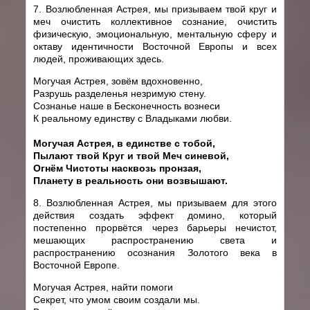
7. Возлюбленная Астрея, мы призываем твой круг и
меч очистить коллективное сознание, очистить
физическую, эмоциональную, ментальную сферу и
октаву идентичности Восточной Европы и всех
людей, проживающих здесь.
Могучая Астрея, зовём вдохновенно,
Разрушь разделенья незримую стену.
Сознанье наше в Бесконечность вознеси
К реальному единству с Владыками любви.
Могучая Астрея, в единстве с тобой,
Пылают твой Круг и твой Меч синевой,
Огнём Чистоты насквозь пронзая,
Планету в реальность они возвышают.
8. Возлюбленная Астрея, мы призываем для этого
действия создать эффект домино, который
постепенно прорвётся через барьеры нечистот,
мешающих распространению света и
распространению осознания Золотого века в
Восточной Европе.
Могучая Астрея, найти помоги
Секрет, что умом своим создали мы.