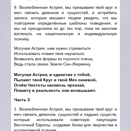
9. Возлюбленная Астрея, мы призываем твой круг и
меч связать демонов и сущностей, и истребить
записи, которые мешают людям увидеть, что мы
повторяем определённые шаблоны поведения, и
мы не преодолеем их до тех пор, пока не захотим
взглянуть на национальную и индивидуальную
психику.
Могучая Астрея, нам нужно стремиться
Использовать пламя твоё научиться,
Возвысить все формы из гнусного плена,
Ведь стала своею Земля Сен-Жермену.
Могучая Астрея, в единстве с тобой,
Пылают твой Круг и твой Меч синевой,
Огнём Чистоты насквозь пронзая,
Планету в реальность они возвышают.
Часть 3
1. Возлюбленная Астрея, мы призываем твой круг и
меч связать демонов, сущностей и падших существ,
которые использовали советскую оккупацию
Восточной Европы, создавая блоки для творчества в
коллективной психике.