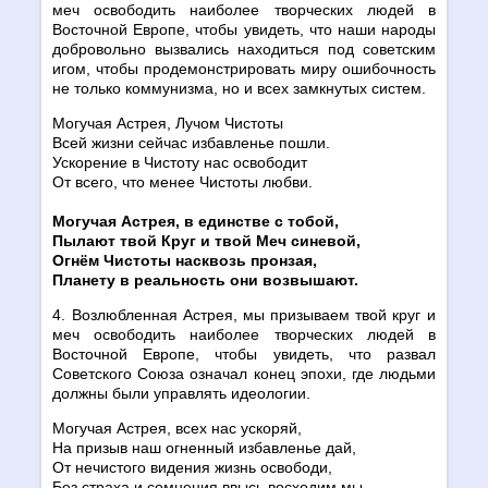
меч освободить наиболее творческих людей в
Восточной Европе, чтобы увидеть, что наши народы
добровольно вызвались находиться под советским
игом, чтобы продемонстрировать миру ошибочность
не только коммунизма, но и всех замкнутых систем.
Могучая Астрея, Лучом Чистоты
Всей жизни сейчас избавленье пошли.
Ускорение в Чистоту нас освободит
От всего, что менее Чистоты любви.
Могучая Астрея, в единстве с тобой,
Пылают твой Круг и твой Меч синевой,
Огнём Чистоты насквозь пронзая,
Планету в реальность они возвышают.
4. Возлюбленная Астрея, мы призываем твой круг и
меч освободить наиболее творческих людей в
Восточной Европе, чтобы увидеть, что развал
Советского Союза означал конец эпохи, где людьми
должны были управлять идеологии.
Могучая Астрея, всех нас ускоряй,
На призыв наш огненный избавленье дай,
От нечистого видения жизнь освободи,
Без страха и сомнения ввысь восходим мы.