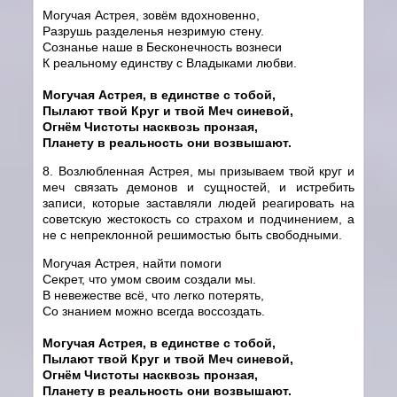
Могучая Астрея, зовём вдохновенно,
Разрушь разделенья незримую стену.
Сознанье наше в Бесконечность вознеси
К реальному единству с Владыками любви.
Могучая Астрея, в единстве с тобой,
Пылают твой Круг и твой Меч синевой,
Огнём Чистоты насквозь пронзая,
Планету в реальность они возвышают.
8. Возлюбленная Астрея, мы призываем твой круг и
меч связать демонов и сущностей, и истребить
записи, которые заставляли людей реагировать на
советскую жестокость со страхом и подчинением, а
не с непреклонной решимостью быть свободными.
Могучая Астрея, найти помоги
Секрет, что умом своим создали мы.
В невежестве всё, что легко потерять,
Со знанием можно всегда воссоздать.
Могучая Астрея, в единстве с тобой,
Пылают твой Круг и твой Меч синевой,
Огнём Чистоты насквозь пронзая,
Планету в реальность они возвышают.