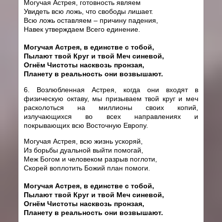
Могучая Астрея, готовность являем
Увидеть всю ложь, что свободы лишает.
Всю ложь оставляем – причину падения,
Навек утверждаем Всего единение.
Могучая Астрея, в единстве с тобой,
Пылают твой Круг и твой Меч синевой,
Огнём Чистоты насквозь пронзая,
Планету в реальность они возвышают.
6. Возлюбленная Астрея, когда они входят в
физическую октаву, мы призываем твой круг и меч
расколоться на миллионы своих копий,
излучающихся во всех направлениях и
покрывающих всю Восточную Европу.
Могучая Астрея, всю жизнь ускоряй,
Из борьбы дуальной выйти помогай,
Меж Богом и человеком разрыв поглоти,
Скорей воплотить Божий план помоги.
Могучая Астрея, в единстве с тобой,
Пылают твой Круг и твой Меч синевой,
Огнём Чистоты насквозь пронзая,
Планету в реальность они возвышают.