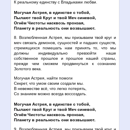
К реальному единству с Владыками любви.
Могучая Астрея, в единстве с тобой,
Пылают твой Круг и твой Меч синевой,
Огнём Чистоты насквозь пронзая,
Планету в реальность они возвышают.
8. Возлюбленная Астрея, мы призываем твой круг и
меч связать демонов, сущностей и падших существ,
стремящихся помешать нам принять то, что мы
должны индивидуально превзойти наше
собственное прошлое и прошлое нашей страны,
прежде чем сможем продвинуться к сознанию
Золотого века.
Могучая Астрея, найти помоги
Секрет, что умом своим создали мы.
В невежестве всё, что легко потерять,
Со знанием можно всегда воссоздать.
Могучая Астрея, в единстве с тобой,
Пылают твой Круг и твой Меч синевой,
Огнём Чистоты насквозь пронзая,
Планету в реальность они возвышают.
9. Возлюбленная Астрея, мы призываем твой круг и