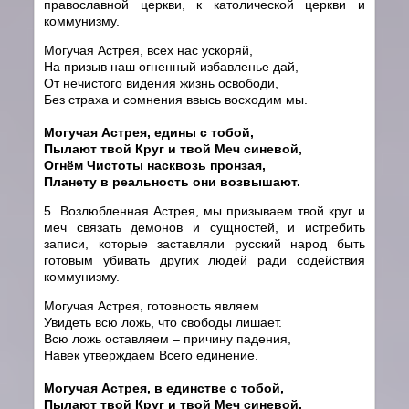
православной церкви, к католической церкви и
коммунизму.
Могучая Астрея, всех нас ускоряй,
На призыв наш огненный избавленье дай,
От нечистого видения жизнь освободи,
Без страха и сомнения ввысь восходим мы.
Могучая Астрея, едины с тобой,
Пылают твой Круг и твой Меч синевой,
Огнём Чистоты насквозь пронзая,
Планету в реальность они возвышают.
5. Возлюбленная Астрея, мы призываем твой круг и
меч связать демонов и сущностей, и истребить
записи, которые заставляли русский народ быть
готовым убивать других людей ради содействия
коммунизму.
Могучая Астрея, готовность являем
Увидеть всю ложь, что свободы лишает.
Всю ложь оставляем – причину падения,
Навек утверждаем Всего единение.
Могучая Астрея, в единстве с тобой,
Пылают твой Круг и твой Меч синевой,