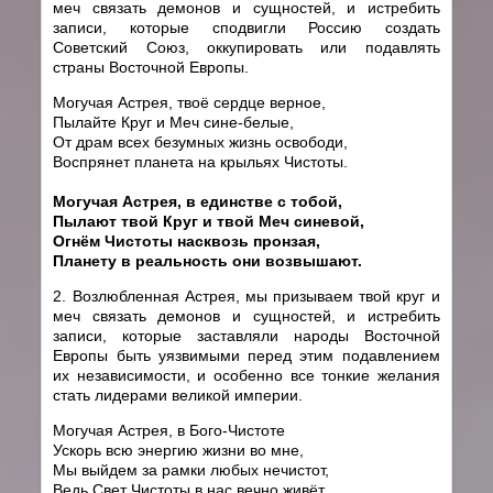
меч связать демонов и сущностей, и истребить
записи, которые сподвигли Россию создать
Советский Союз, оккупировать или подавлять
страны Восточной Европы.
Могучая Астрея, твоё сердце верное,
Пылайте Круг и Меч сине-белые,
От драм всех безумных жизнь освободи,
Воспрянет планета на крыльях Чистоты.
Могучая Астрея, в единстве с тобой,
Пылают твой Круг и твой Меч синевой,
Огнём Чистоты насквозь пронзая,
Планету в реальность они возвышают.
2. Возлюбленная Астрея, мы призываем твой круг и
меч связать демонов и сущностей, и истребить
записи, которые заставляли народы Восточной
Европы быть уязвимыми перед этим подавлением
их независимости, и особенно все тонкие желания
стать лидерами великой империи.
Могучая Астрея, в Бого-Чистоте
Ускорь всю энергию жизни во мне,
Мы выйдем за рамки любых нечистот,
Ведь Свет Чистоты в нас вечно живёт.