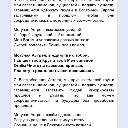
меч связать демонов, сущностей и падших существ,
стремящихся удержать людей в Восточной Европе
застрявшими в прошлом, чтобы они
сосредоточились на потерянных возможностях.
Могучая Астрея, всю жизнь ускоряй,
Из борьбы дуальной выйти помогай,
Меж Богом и человеком разрыв поглоти,
Скорей воплотить Божий план помоги.
Могучая Астрея, в единстве с тобой,
Пылают твой Круг и твой Меч синевой,
Огнём Чистоты насквозь пронзая,
Планету в реальность они возвышают.
7. Возлюбленная Астрея, мы призываем твой круг и
меч связать демонов, сущностей и падших существ,
стремящихся заставить людей игнорировать
прошлое и думать, что мы можем
сосредоточиваться на будущем без проработки
прошлого.
Могучая Астрея, зовём вдохновенно,
Разрушь разделенья незримую стену.
Сознанье наше в Бесконечность вознеси