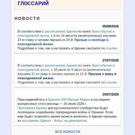
ГЛОССАРИЙ
НОВОСТИ
05/08/2026
В соответствии с
расписанием бдения
по книге
Христобытие в
повседневной жизни
, с 6 по 14 августа (включительно) изучаем
23-ю главу и читаем призыв из 24-й:
Призыв о свободе в
повседневной жизни
.
Подробнее о том, как участвовать в бдении смотрите по
ссылке
.
27/07/2026
В соответствии с
расписанием бдения
по книге
Христобытие в
повседневной жизни
,
с 28 июля по 5 августа (включительно)
изучаем 21-ю главу и читаем призыв из 22-й:
Призыв к миру в
повседневной жизни.
Подробнее о том, как участвовать в бдении смотрите по
ссылке
.
25/07/2026
Присоединяйтесь к
Бдению-500 Матери Марии
в последнее
воскресенье этого месяца — 26 июля 2026 г.
Программа Бдения
для русскоязычного сообщества будет
посвящена скорейшему прекращению войны в Украине. Если
вам будет позволять время можете включить в бдение призывы
из
программы бдения - Фокус на демократии
.
ВСЕ НОВОСТИ