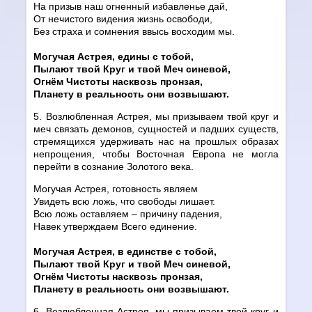
На призыв наш огненный избавленье дай,
От нечистого видения жизнь освободи,
Без страха и сомнения ввысь восходим мы.
Могучая Астрея, едины с тобой,
Пылают твой Круг и твой Меч синевой,
Огнём Чистоты насквозь пронзая,
Планету в реальность они возвышают.
5. Возлюбленная Астрея, мы призываем твой круг и
меч связать демонов, сущностей и падших существ,
стремящихся удерживать нас на прошлых образах
непрощения, чтобы Восточная Европа не могла
перейти в сознание Золотого века.
Могучая Астрея, готовность являем
Увидеть всю ложь, что свободы лишает.
Всю ложь оставляем – причину падения,
Навек утверждаем Всего единение.
Могучая Астрея, в единстве с тобой,
Пылают твой Круг и твой Меч синевой,
Огнём Чистоты насквозь пронзая,
Планету в реальность они возвышают.
6. Возлюбленная Астрея, мы призываем твой круг и