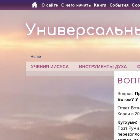
О сайте
С чего начать
Книги
События
Соо
Универсальн
Home
УЧЕНИЯ ИИСУСА
ИНСТРУМЕНТЫ ДУХА
ВОП
Вопрос:
Пр
Богом? У 
Ответ Воз
Кореи в 20
Кутхуми:
Поэт Руми 
перевопло