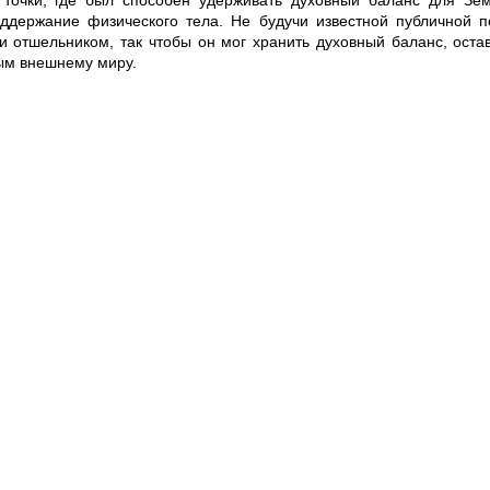
 точки, где был способен удерживать духовный баланс для Зе
ддержание физического тела. Не будучи известной публичной п
ли отшельником, так чтобы он мог хранить духовный баланс, ост
ым внешнему миру.