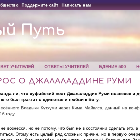
бщество
Поддержите сайт
Написать нам
ый Путь
СВЕТ УЧИТЕЛЕЙ
ОТВЕТЫ УЧИТЕЛЕЙ
БДЕНИЕ 500
Н
РОС О ДЖАЛАЛАДДИНЕ РУМИ
авда ли, что суфийский поэт Джалаладдин Руми вознесся и д
него был трактат о единстве и любви к Богу.
несённого Владыки Кутхуми через Кима Майклса, данный на кон
16 году.
не вознесся, но не потому, что был не в состоянии сделать это, а
титься. Этому есть целый ряд сложных причин, но в первую очере