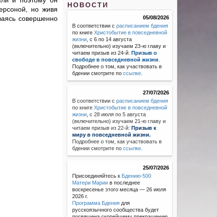
мли и поэтому он
НОВОСТИ
ерсоной, но живя
аваясь совершенно
05/08/2026
В соответствии с
расписанием бдения
по книге
Христобытие в повседневной
жизни
, с 6 по 14 августа
(включительно) изучаем 23-ю главу и
читаем призыв из 24-й:
Призыв о
свободе в повседневной жизни
.
Подробнее о том, как участвовать в
бдении смотрите по
ссылке
.
27/07/2026
В соответствии с
расписанием бдения
по книге
Христобытие в повседневной
жизни
,
с 28 июля по 5 августа
(включительно) изучаем 21-ю главу и
читаем призыв из 22-й:
Призыв к
миру в повседневной жизни.
Подробнее о том, как участвовать в
бдении смотрите по
ссылке
.
25/07/2026
Присоединяйтесь к
Бдению-500
Матери Марии
в последнее
воскресенье этого месяца — 26 июля
2026 г.
Программа Бдения
для
русскоязычного сообщества будет
посвящена скорейшему прекращению