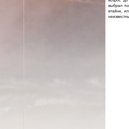
возрос до
выбрал по
втайне, и
неизвестн