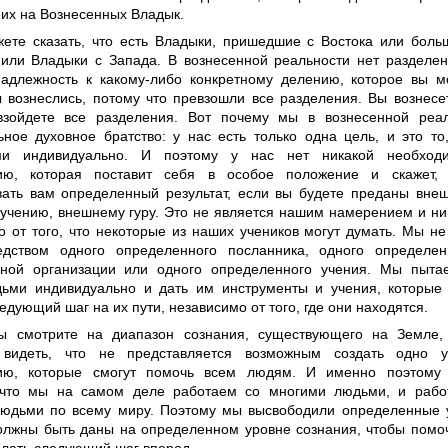
 их на Вознесенных Владык.
ете сказать, что есть Владыки, пришедшие с Востока или бол
 или Владыки с Запада. В вознесенной реальности нет разделе
адлежность к какому-либо конкретному делению, которое вы м
 вознеслись, потому что превзошли все разделения. Вы вознесет
взойдете все разделения. Вот почему мы в вознесенной реа
ьное духовное братство: у нас есть только одна цель, и это то
ми индивидуально. И поэтому у нас нет никакой необходи
цию, которая поставит себя в особое положение и скажет
вать вам определенный результат, если вы будете преданы внеш
учению, внешнему гуру. Это не является нашим намерением и ни
о от того, что некоторые из наших учеников могут думать. Мы н
дством одного определенного посланника, одного определен
ной организации или одного определенного учения. Мы пыта
ьми индивидуально и дать им инструменты и учения, которые
едующий шаг на их пути, независимо от того, где они находятся.
ы смотрите на диапазон сознания, существующего на Земле,
 видеть, что не представляется возможным создать одно 
цию, которые смогут помочь всем людям. И именно поэтому
 что мы на самом деле работаем со многими людьми, и рабо
юдьми по всему миру. Поэтому мы высвободили определенные у
олжны быть даны на определенном уровне сознания, чтобы помо