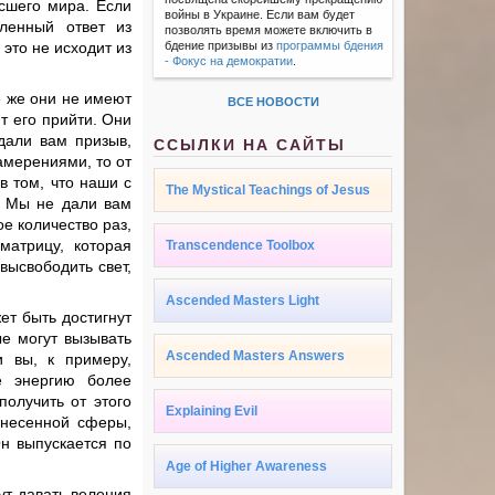
сшего мира. Если
войны в Украине. Если вам будет
еленный ответ из
позволять время можете включить в
 это не исходит из
бдение призывы из
программы бдения
- Фокус на демократии
.
.
е же они не имеют
ВСЕ НОВОСТИ
т его прийти. Они
дали вам призыв,
ССЫЛКИ НА САЙТЫ
амерениями, то от
в том, что наши с
The Mystical Teachings of Jesus
. Мы не дали вам
е количество раз,
матрицу, которая
Transcendence Toolbox
высвободить свет,
Ascended Masters Light
ет быть достигнут
ые могут вызывать
Ascended Masters Answers
и вы, к примеру,
е энергию более
олучить от этого
Explaining Evil
ознесенной сферы,
н выпускается по
Age of Higher Awareness
ут давать веления