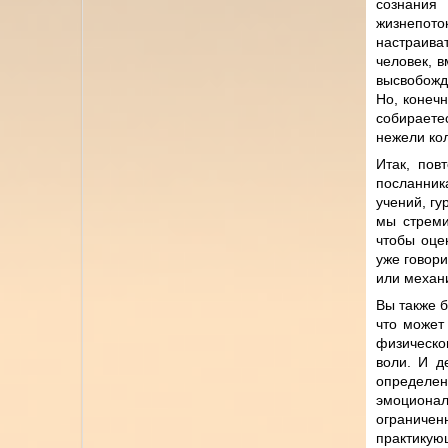
сознания
жизнепоток
настраива
человек, 
высвобожд
Но, конеч
собираете
нежели ко
Итак, пов
посланник
учений, гу
мы стреми
чтобы оце
уже говор
или механи
Вы также б
что может
физическом
воли. И д
определен
эмоциона
ограничен
практикую