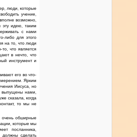
ер, люди, которые
вободить учение,
 вполне возможно,
и эту идею, таким
держивать с нами
то-либо для этого
я на то, что люди
-то, что является
ают в нечто, что
ный инструмент и
ивают его во что-
намерением. Ярким
учения Иисуса, но
и выпущены нами,
же сказала, когда
онтакт, то мы не
и очень обширные
зации, которые мы
еет посланника,
ы должны сделать