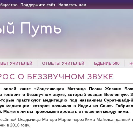
бщество
Поддержите сайт
Написать нам
ый Путь
СВЕТ УЧИТЕЛЕЙ
ОТВЕТЫ УЧИТЕЛЕЙ
БДЕНИЕ 500
Н
РОС О БЕЗЗВУЧНОМ ЗВУКЕ
 своей книге «Исцеляющая Матрица Песни Жизни» Бож
 говорит о беззвучном звуке, который создал Вселенную. З
оторые практикуют медитацию под названием Сурат-шабд-й
ук медитации, которая возникла в Индии из Санкт- Габриэл
). Можете ли вы прокомментировать отношения между ними.
несённой Владычицы Матери Марии через Кима Майклса, данный 
и в 2016 году.