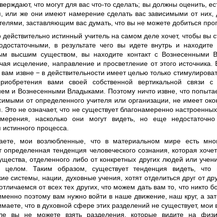
верждают, что могут для вас что-то сделать; вы должны оценить, ес
, или же они имеют намерение сделать вас зависимыми от них,
елями, заставляющим вас думать, что вы не можете добиться прог
 действительно истинный учитель на самом деле хочет, чтобы вы 
одостаточными, в результате чего вы идете внутрь и находите 
ым высшим существом, вы находите контакт с Вознесенными 
чая исцеление, направление и просветление от этого источника. 
 вам извне − в действительности имеет целью только стимулироват
приобретения вами своей собственной вертикальной связи
ием и Вознесенными Владыками. Поэтому ничто извне, что попытае
исимыми от определенного учителя или организации, не имеет око
. Это не означает, что не существует благонамеренно настроенн
мерения, насколько они могут видеть, но еще недостаточно
 истинного процесса.
ете, мои возлюбленные, что в материальном мире есть мног
т определенная тенденция человеческого сознания, которая хочет
ущества, отделенного либо от конкретных других людей или учени
 целом. Таким образом, существует тенденция видеть, что 
ие системы, нации, духовные учения, хотят отделиться друг от дру
отличаемся от всех тех других, что можем дать вам то, что никто 
именно поэтому вам нужно войти в наше движение, наш круг, а зат
маете, что в духовной сфере этих разделений не существует, мои
ле вы не можете взять разделения, которые видите на физи