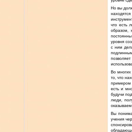
уровне сд
Но вы дол
находятся
инструмен
что есть 
образом, 
постоянны
уровня соз
с ним дел
подлинным
позволяет
использов
Во многих 
то, что н
примером э
есть и мн
будучи под
люди, пол
оказываем 
Вы понима
учения че
спонсиро
обладающе