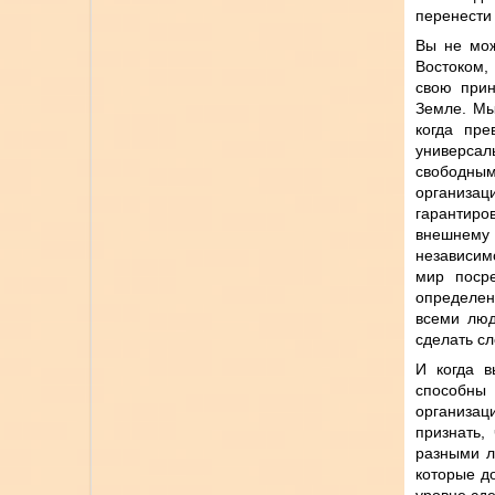
перенести
Вы не мож
Востоком,
свою прин
Земле. Мы
когда пре
универсал
свободны
организа
гарантиро
внешнему 
независим
мир посре
определен
всеми люд
сделать сл
И когда в
способны
организа
признать,
разными л
которые д