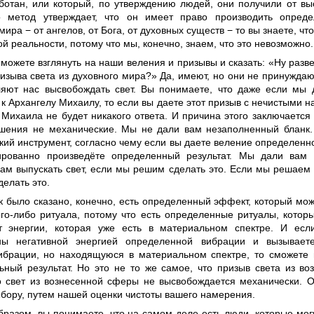
ботан, или который, по утверждению людей, они получили от вы
о метод утверждает, что он имеет право производить опред
мира − от ангелов, от Бога, от духовных существ − то вы знаете, что
й реальности, потому что мы, конечно, знаем, что это невозможно
можете взглянуть на наши веления и призывы и сказать: «Ну разв
изыва света из духовного мира?» Да, имеют, но они не принуждаю
ляют нас высвобождать свет. Вы понимаете, что даже если мы 
к Архангелу Михаилу, то если вы даете этот призыв с нечистыми н
Михаила не будет никакого ответа. И причина этого заключается 
шения не механические. Мы не дали вам незаполненный бланк
ий инструмент, согласно чему если вы даете веление определенно
ированно произведёте определенный результат. Мы дали вам 
нам выпускать свет, если мы решим сделать это. Если мы решаем 
делать это.
к было сказано, конечно, есть определенный эффект, который мож
ого-либо ритуала, потому что есть определенные ритуалы, котор
 энергии, которая уже есть в материальном спектре. И есл
ны негативной энергией определенной вибрации и вызывает
ибрации, но находящуюся в материальном спектре, то сможете п
ьный результат. Но это не то же самое, что призыв света из в
о свет из вознесенной сферы не высвобождается механически. О
бору, путем нашей оценки чистоты вашего намерения.
бразом, вы понимаете, что на самом деле есть люди, которые мог