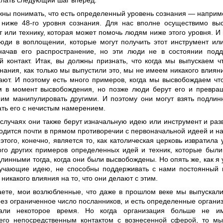
елать следующий шаг вперед.
жны понимать, что есть определенный уровень сознания — наприм
 ниже 48-го уровня сознания. Для нас вполне осуществимо выс
т или технику, которая может помочь людям ниже этого уровня. И
люди в воплощении, которые могут получить этот инструмент ил
начав его распространение, но эти люди не в состоянии под
й контакт. Итак, вы должны признать, что когда мы выпускаем ч
нания, как только мы выпустили это, мы не имеем никакого влияни
ают. И поэтому есть много примеров, когда мы высвобождаем что
 в момент высвобождения, но позже люди берут его и превращ
 им манипулировать другими. И поэтому они могут взять подлин
ать его с нечистым намерением.
случаях они также берут изначальную идею или инструмент и разв
аходится почти в прямом противоречии с первоначальной идеей и 
того, конечно, является то, как католическая церковь извратила 
ого других примеров определенных идей и техник, которые был
линными тогда, когда они были высвобождены. Но опять же, как я у
учающие идею, не способны поддерживать с нами постоянный к
никакого влияния на то, что они делают с этим.
ете, мои возлюбленные, что даже в прошлом веке мы выпускал
рез ограниченное число посланников, и есть определенные органи
вали некоторое время. Но когда организация больше не им
го непосредственным контактом с вознесенной сферой, то м