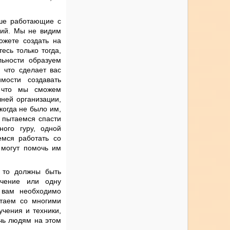
ьше работающие с
ний. Мы не видим
ожете создать на
есь только тогда,
льности образуем
, что сделает вас
мости создавать
, что мы сможем
ней организации,
когда не было им,
е пытаемся спасти
ного гуру, одной
емся работать со
 могут помочь им
 то должны быть
учение или одну
 вам необходимо
таем со многими
чения и техники,
чь людям на этом