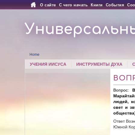
О сайте
С чего начать
Книги
События
Соо
Универсальн
Home
УЧЕНИЯ ИИСУСА
ИНСТРУМЕНТЫ ДУХА
ВОП
Вопрос:
В
Марайтайи
людей, к
свет и зв
общества
Ответ Воз
Южной Коре