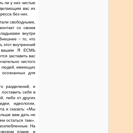
ть ли у них чистые
 делающим вас их
ресса без них.
стали свободными,
контакт со своим
Владыками внутри
Внешнее − то, что
ь этот внутренний
 с вашим Я ЕСМЬ
тся заставить вас
нчательно чистого
ых людей, имеющих
 осознанных для
о разделений, и
 поставить себя в
й, либо от других
идеи, идеологии,
га и сказать: «Мы
больше вам дать не
ем остаться там».
 возлюбленные. На
ческом плане, и