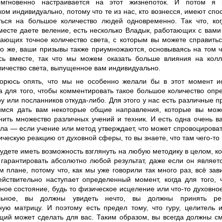
 мгновенно настраивается на этот жизнепоток. И потом я
ом индивидуально, потому что те из нас, кто вознесся, имеют спо
ться на большое количество людей одновременно. Так что, ког
вместе даете веление, есть несколько Владык, работающих с вами
ающих точное количество света, с которым вы можете справитьс
но же, ваши призывы также приумножаются, основываясь на том 
сь вместе, так что мы можем оказать больше влияния на колл
личество света, выпущенное вам индивидуально.
торюсь опять, что мы не особенно желали бы в этот момент ис
а для того, чтобы комментировать такое большое количество опр
ру или посланников откуда-либо. Для этого у нас есть различные п
мся дать вам некоторые общие направления, которые вы може
нить множество различных учений и техник. И есть одна очень в
ила — если учение или метод утверждает, что может спровоцирова
ческую реакцию от духовной сферы, то вы знаете, что там чего-то 
удете иметь возможность взглянуть на любую методику в целом, ко
 гарантировать абсолютно любой результат, даже если он являет
 плане, потому что, как мы уже говорили так много раз, всё зав
ействительно наступает определенный момент, когда для того, 
ное состояние, будь то физическое исцеление или что-то духовно
льное, вы должны увидеть нечто, вы должны принять реш
ную матрицу. И поэтому есть предел тому, что гуру, целитель 
щий может сделать для вас. Таким образом, вы всегда должны с