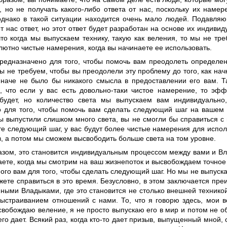
, но не получать какого-либо ответа от нас, поскольку их наме
однако в такой ситуации находится очень мало людей. Подавля
т нас ответ, но этот ответ будет разработан на основе их индивид
то когда мы выпускаем технику, такую как веления, то мы не тре
лютно чистые намерения, когда вы начинаете ее использовать.
редназначено для того, чтобы помочь вам преодолеть определен
ы не требуем, чтобы вы преодолели эту проблему до того, как нач
иначе не было бы никакого смысла в предоставлении его вам. Т
, что если у вас есть довольно-таки чистое намерение, то эфф
будет, но количество света мы выпускаем вам индивидуально
о для того, чтобы помочь вам сделать следующий шаг на вашем 
 выпустили слишком много света, вы не смогли бы справиться с н
те следующий шаг, у вас будут более чистые намерения для испо
в, а потом мы сможем высвободить больше света на том уровне.
азом, это становится индивидуальным процессом между вами и В
ете, когда мы смотрим на ваш жизнепоток и высвобождаем точное 
го вам для того, чтобы сделать следующий шаг. Но мы не выпуска
жете справиться в это время. Безусловно, в этом заключается пр
ными Владыками, где это становится не столько внешней техникой
 выстраиванием отношений с нами. То, что я говорю здесь, мои 
ысвобождаю веление, я не просто выпускаю его в мир и потом не
 его дает. Всякий раз, когда кто-то дает призыв, выпущенный мной,