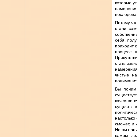
которые ут
намерения
последоват
Потому что
стали сам
собственн
себя, полу
приходит к
процесс 
Присутств
стать зав
намерения
чистые на
понимания
Вы понима
существуе
качестве с
существ в
политическ
настолько 
сможет, и 
Но вы пони
самом де