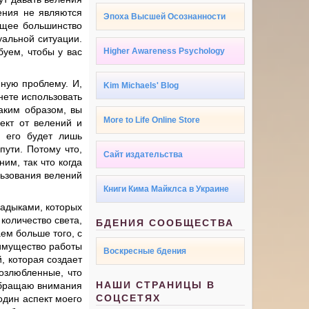
рения не являются
Эпоха Высшей Осознанности
ющее большинство
уальной ситуации.
буем, чтобы у вас
Higher Awareness Psychology
ную проблему. И,
Kim Michaels' Blog
нете использовать
аким образом, вы
More to Life Online Store
ект от велений и
, его будет лишь
пути. Потому что,
Сайт издательства
им, так что когда
льзования велений
Книги Кима Майклса в Украине
ладыками, которых
количество света,
БДЕНИЯ СООБЩЕСТВА
ем больше того, с
еимущество работы
Воскресные бдения
, которая создает
возлюбленные, что
НАШИ СТРАНИЦЫ В
 обращаю внимания
СОЦСЕТЯХ
 один аспект моего