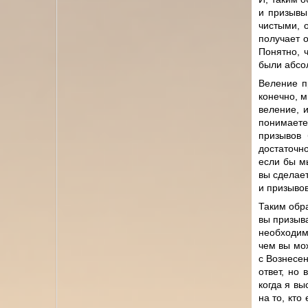
и призывы
чистыми, 
получает о
Понятно, ч
были абсо
Веление п
конечно, м
веление, 
понимаете
призывов 
достаточн
если бы мы
вы сделае
и призыво
Таким обр
вы призыва
необходимо
чем вы мо
с Вознесен
ответ, но
когда я в
на то, кто