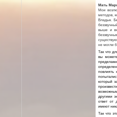
Мать Мар
Мои возлю
методов, 
Владык. Б
беззвучный
выше и вн
беззвучны
существую
не могли 
Так что дл
вы можете
пределами
определен
повлиять 
попыталис
который з
произвест
возможным.
другими э
ответ от 
имеют ник
Так что э