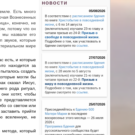
НОВОСТИ
емле. Есть много
05/08/2026
В соответствии с
расписанием бдения
ючая Вознесенных
по книге
Христобытие в повседневной
ица», конечно, не
жизни
, с 6 по 14 августа
ом, потому что он
(включительно) изучаем 23-ю главу и
читаем призыв из 24-й:
Призыв о
 мы назвали его
свободе в повседневной жизни
.
п звуков, которые
Подробнее о том, как участвовать в
материальном мире
бдении смотрите по
ссылке
.
27/07/2026
ас есть, и которые
В соответствии с
расписанием бдения
что находится за
по книге
Христобытие в повседневной
пыталось создать
жизни
,
с 28 июля по 5 августа
(включительно) изучаем 21-ю главу и
которые могли бы
читаем призыв из 22-й:
Призыв к
как сказал Иисус,
миру в повседневной жизни.
оего рода ритуал,
Подробнее о том, как участвовать в
бдении смотрите по
ссылке
.
 они хотят, чтобы
е представляется
25/07/2026
ибо со светом или
Присоединяйтесь к
Бдению-500
заставить прийти
Матери Марии
в последнее
ую вселенную, не
воскресенье этого месяца — 26 июля
2026 г.
Программа Бдения
для
о метода, который
русскоязычного сообщества будет
посвящена скорейшему прекращению