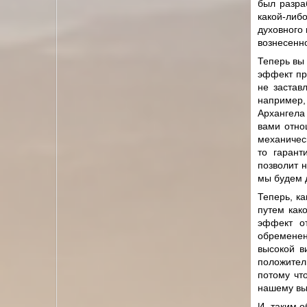
был разра
какой-либ
духовного 
вознесенно
Теперь вы 
эффект пр
не застав
например, 
Архангела 
вами отно
механическ
то гарант
позволит 
мы будем 
Теперь, ка
путем как
эффект от
обремене
высокой в
положител
потому чт
нашему вы
И, таким о