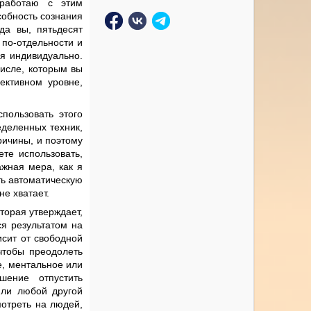
 работаю с этим
собность сознания
да вы, пятьдесят
 по-отдельности и
я индивидуально.
числе, которым вы
ективном уровне,
пользовать этого
еделенных техник,
ричины, и поэтому
те использовать,
ажная мера, как я
ть автоматическую
не хватает.
торая утверждает,
ся результатом на
исит от свободной
чтобы преодолеть
е, ментальное или
ение отпустить
или любой другой
мотреть на людей,