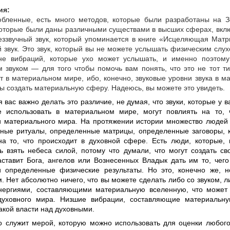
ия:
бленные, есть много методов, которые были разработаны на З
которые были даны различными существами в высших сферах, вкл
еззвучный звук, который упоминается в книге «Исцеляющая Матр
 звук. Это звук, который вы не можете услышать физическим слух
е вибраций, которые ухо может услышать, и именно поэтому
м звуком — для того чтобы помочь вам понять, что это не тот ти
т в материальном мире, ибо, конечно, звуковые уровни звука в 
бы создать материальную сферу. Надеюсь, вы можете это увидеть.
я вас важно делать это различие, не думая, что звуки, которые у в
 использовать в материальном мире, могут повлиять на то, 
 материального мира. На протяжении истории множество людей 
ные ритуалы, определенные матрицы, определенные заговоры, 
на то, что происходит в духовной сфере. Есть люди, которые, 
ь взять небеса силой, потому что думали, что могут создать св
аставит Бога, ангелов или Вознесенных Владык дать им то, чего
и определенные физические результаты. Но это, конечно же, н
 Нет абсолютно ничего, что вы можете сделать либо со звуком, л
нергиями, составляющими материальную вселенную, что может 
духовного мира. Низшие вибрации, составляющие материальн
акой власти над духовными.
то служит мерой, которую можно использовать для оценки любог