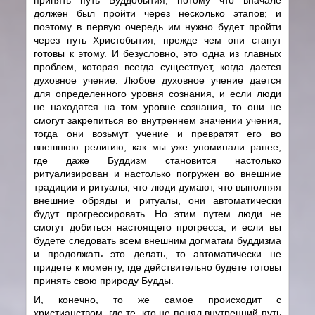
должен был пройти через несколько этапов; и
поэтому в первую очередь им нужно будет пройти
через путь Христобытия, прежде чем они станут
готовы к этому. И безусловно, это одна из главных
проблем, которая всегда существует, когда дается
духовное учение. Любое духовное учение дается
для определенного уровня сознания, и если люди
не находятся на том уровне сознания, то они не
смогут закрепиться во внутреннем значении учения,
тогда они возьмут учение и превратят его во
внешнюю религию, как мы уже упоминали ранее,
где даже Буддизм становится настолько
ритуализирован и настолько погружен во внешние
традиции и ритуалы, что люди думают, что выполняя
внешние обряды и ритуалы, они автоматически
будут прогрессировать. Но этим путем люди не
смогут добиться настоящего прогресса, и если вы
будете следовать всем внешним догматам буддизма
и продолжать это делать, то автоматически не
придете к моменту, где действительно будете готовы
принять свою природу Будды.
И, конечно, то же самое происходит с
христианством, где те, кто не понял внутренний путь