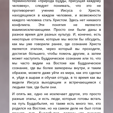
терминологию «природа Будды, присущая каждому
человеку», следует понимать, что это не
противоречит учению Иисуса о Христе,
находящемся в каждом человеке, и возможности
каждого человека стать Христом. Здесь нет никакого
конфликта. Эти понятия не являются
взаимоисключающими. Просто они были даны в
разное время для разных культур. И, конечно, есть
некоторые оттенки, которые мы могли бы обсудить,
как мы уже говорили ранее, где сознание Христа
является этапом, через который вы проходите,
достигая бо́льшего, чтобы помочь другим, а затем
может наступить Буддхическое сознание или то, что
мы часто видим на Востоке как Буддхическое
сознание, где вы более заякорены внутри, и таким
образом, можете даже уйти из мира, как это сделал
я, уйдя в ашрам и обучая оттуда, в то время как вы
видели Иисуса выходящим и встречающимся с
людьми там, где были они.
И опять же, одно не исключает другое, это просто
разные этапы, и есть люди, которые готовы встать
на путь Буддобытия, но также есть много тех, кто
родился на Востоке, но на самом деле не был готов
принять путь Буддобытия, потому что вначале