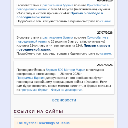
05/08/2026
В соответствии с
расписанием бдения
по книге
Христобытие в
повседневной жизни
, с 6 по 14 августа (включительно) изучаем
23-ю главу и читаем призыв из 24-й:
Призыв о свободе в
повседневной жизни
.
Подробнее о том, как участвовать в бдении смотрите по
ссылке
.
27/07/2026
В соответствии с
расписанием бдения
по книге
Христобытие в
повседневной жизни
,
с 28 июля по 5 августа (включительно)
изучаем 21-ю главу и читаем призыв из 22-й:
Призыв к миру в
повседневной жизни.
Подробнее о том, как участвовать в бдении смотрите по
ссылке
.
25/07/2026
Присоединяйтесь к
Бдению-500 Матери Марии
в последнее
воскресенье этого месяца — 26 июля 2026 г.
Программа Бдения
для русскоязычного сообщества будет
посвящена скорейшему прекращению войны в Украине. Если
вам будет позволять время можете включить в бдение призывы
из
программы бдения - Фокус на демократии
.
ВСЕ НОВОСТИ
ССЫЛКИ НА САЙТЫ
The Mystical Teachings of Jesus