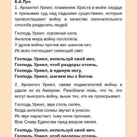
6-й Луч
1. Архангел Уриил, пламенем Христа в моём сердце
я призываю суд над падшими существами, которые
провозглашают войну в качестве окончательного
способа разделить людей.
Господь Уриил, огромная сила
Ангелов мира войну поглотила.
У духов войны против вас шансов нет,
Их всех поглощает сияющий свет.
Господь Уриил, используй свой меч,
Господь Уриил, чтоб раздоры отсечь,
Господь Уриил, в единую ногу,
Господь Уриил, шагаем мы с Богом.
2. Архангел Уриил, свяжи поджигателей войны и
удали их из Америки. Разоблачи ложь, что те, кто
могут выиграть войну, выше тех, кто ее проигрывает.
Господь Уриил, звук столь силён,
Когда ангелов сонмы звучат в унисон.
Их звук нарастает, тьму ночи пронзая,
Всю Славу Единства пред взором являя.
Господь Уриил, используй свой меч,
Господь Уриил, чтоб раздоры отсечь,