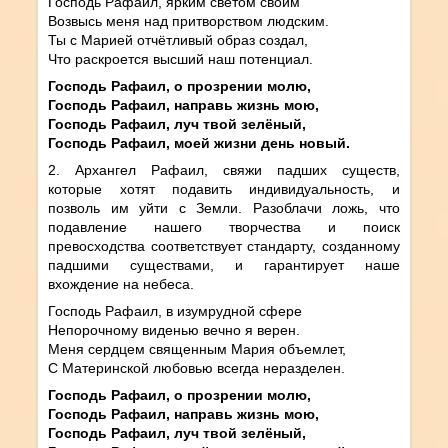
Господь Рафаил, ярким светом своим
Возвысь меня над притворством людским.
Ты с Марией отчётливый образ создал,
Что раскроется высший наш потенциал.
Господь Рафаил, о прозрении молю,
Господь Рафаил, направь жизнь мою,
Господь Рафаил, луч твой зелёный,
Господь Рафаил, моей жизни день новый.
2. Архангел Рафаил, свяжи падших существ,
которые хотят подавить индивидуальность, и
позволь им уйти с Земли. Разоблачи ложь, что
подавление нашего творчества и поиск
превосходства соответствует стандарту, созданному
падшими существами, и гарантирует наше
вхождение на небеса.
Господь Рафаил, в изумрудной сфере
Непорочному виденью вечно я верен.
Меня сердцем священным Мария объемлет,
С Материнской любовью всегда неразделен.
Господь Рафаил, о прозрении молю,
Господь Рафаил, направь жизнь мою,
Господь Рафаил, луч твой зелёный,