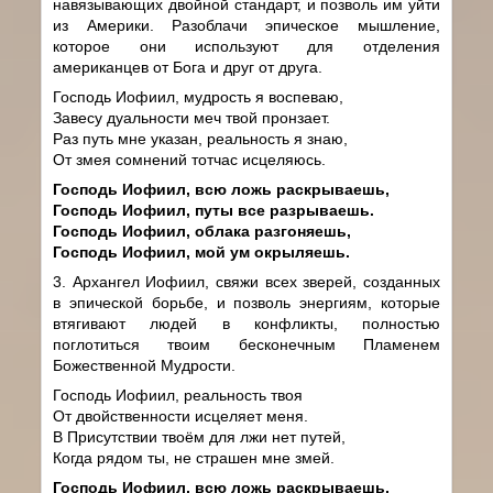
навязывающих двойной стандарт, и позволь им уйти
из Америки. Разоблачи эпическое мышление,
которое они используют для отделения
американцев от Бога и друг от друга.
Господь Иофиил, мудрость я воспеваю,
Завесу дуальности меч твой пронзает.
Раз путь мне указан, реальность я знаю,
От змея сомнений тотчас исцеляюсь.
Господь Иофиил, всю ложь раскрываешь,
Господь Иофиил, путы все разрываешь.
Господь Иофиил, облака разгоняешь,
Господь Иофиил, мой ум окрыляешь.
3. Архангел Иофиил, свяжи всех зверей, созданных
в эпической борьбе, и позволь энергиям, которые
втягивают людей в конфликты, полностью
поглотиться твоим бесконечным Пламенем
Божественной Мудрости.
Господь Иофиил, реальность твоя
От двойственности исцеляет меня.
В Присутствии твоём для лжи нет путей,
Когда рядом ты, не страшен мне змей.
Господь Иофиил, всю ложь раскрываешь,