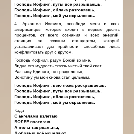
Господь Иофиил, путы все разрываешь.
Господь Иофиил, облака разгоняешь,
Господь Иофиил, мой ум окрыляешь.
4. Архангел Иофиил, освободи меня и всех
американцев, которые входят в первые десять
процентов, от всего сознания и всех энергий,
стоящих за ложным стандартом, который
устанавливает две крайности, способные лишь
конфликтовать друг с другом.
Господь Иофиил, разум Божий во мне,
Видна его мудрость сквозь чистый твой свет.
Раз вижу Единого, нет разделенья,
Воистину ум мой снова стал цельным.
Господь Иофиил, всю ложь раскрываешь,
Господь Иофиил, путы все разрываешь.
Господь Иофиил, облака разгоняешь,
Господь Иофиил, мой ум окрыляешь.
Кода
С ангелами взлетаю,
БОЛЕЕ постигаю.
Ангелы так реальны,
Любовью всё исцеляют.