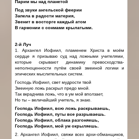
Парим мы над планетой
Под звуки ангельской феерии
Запела в радости материя,
Звенит в восторге каждый атом
В гармонии с сонмами крылатыми.
2-й Луч
1. Архангел Иофиил, пламенем Христа в моём
сердце я призываю суд над ложными учителями,
которые скрывают динамику превосходства-
неполноценности путём своей змеиной логики и
эпических мыслительных систем.
Господь Иофиил, свет мудрости твой
Змеиную ложь раскрыл предо мной.
Так вкрадчива ложь, что в ум мой вползает,
Но ты – величайший учитель, я знаю.
Господь Иофиил, всю ложь раскрываешь,
Господь Иофиил, путы все разрываешь.
Господь Иофиил, облака разгоняешь,
Господь Иофиил, мой ум окрыляешь.
2. Архангел Иофиил, свяжи всех архи-обманщиков,