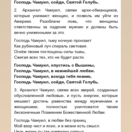
Господь Чамуил, сойди, Святой Голубь.
2. Архангел Чамуил, свяжи архи-обманщиков,
которые унижают женщин, и позволь им уйти из
Америки. Разоблачи ложь, что женщины
ответственны за падение мужчин и должны быть
вечно униженными за это.
Господь Чамуил, тьму ночную пронзает
Как рубиновый луч спираль световая.
Огнём твоим поглощены силы тьмы,
Сжигая всех тех, кто не будет расти.
Господь Чамуил, опустись с Вышины,
Господь Чамуил, в нежнейшей любви.
Господь Чамуил, всегда тебя помню,
Господь Чамуил, сойди, Святой Голубь.
3. Архангел Чамуил, свяжи всех зверей, созданных
обусловленной любовью, и пусть энергии, которые
мешают достичь равенства между мужчинами и
женщинами, полностью уничтожатся твоим
бесконечным Пламенем Божественной Любви.
Господь Чамуил, в любви без границ
Мой взор чист и ясен, и в жизни есть смысл.
Цель жизни ты так очевидно открыл,