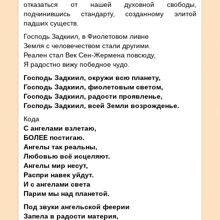
отказаться от нашей духовной свободы,
подчинившись стандарту, созданному элитой
падших существ.
Господь Задкиил, в Фиолетовом ливне
Земля с человечеством стали другими.
Реален стал Век Сен-Жермена повсюду,
Я радостно вижу победное чудо.
Господь Задкиил, окружи всю планету,
Господь Задкиил, фиолетовым светом,
Господь Задкиил, радости проявленье,
Господь Задкиил, всей Земли возрожденье.
Кода
С ангелами взлетаю,
БОЛЕЕ постигаю.
Ангелы так реальны,
Любовью всё исцеляют.
Ангелы мир несут,
Распри навек уйдут.
И с ангелами света
Парим мы над планетой.
Под звуки ангельской феерии
Запела в радости материя,