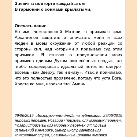
Звенит в восторге каждый атом
В гармонии с сонмами крылатыми.
Опечатывание:
Во имя Божественной Матери, я призываю семь
Архангелов защитить и опечатать меня и всех
людей в моём окружении от любой реакции со
стороны сил, над которыми я призываю суд этим
призывом. Я взываю о приумножении моих
призывов единым Духом вознесённых владык, так
чтобы сформировать идеальный поток по фигуре-
восемь «как Вверху, так и внизу». Итак, я принимаю,
что это полностью проявлено, потому что уста Бога,
Христа во мне, изрекли это. Аминь.
29/06/2019
,
Инструменты для
Дата публикации: 29/06/2019
мировых перемен
,
Розарии / призывы для мировых перемен
,
Розарии/призывы для мировых перемен 04: Призыв
изменений в Америке
,
Выбор инструментов для
конкретных стран
,
Соединённые Штаты Америки