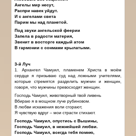
Ангелы мир несут,
Распри навек уйдут.
И с ангелами света
Парим мы над планетой.
Под звуки ангельской феерии
Запела в радости материя,
Звенит в восторге каждый атом
В гармонии с сонмами крылатыми.
3-й Луч
1. Архангел Чамуил, пламенем Христа в моём
сердце я призываю суд над ложными учителями,
которые стремятся разделить мужчин и женщин,
говоря, что мужчины превосходят женщин.
Господь Чамуил, животворный твой ливень
Вбираю я в мощном луче рубиновом.
В любви искажения воли сгорают,
Я чувствую вдруг – мои страсти стихают.
Господь Чамуил, опустись с Вышины,
Господь Чамуил, в нежнейшей любви.
Господь Чамуил, всегда тебя помню,