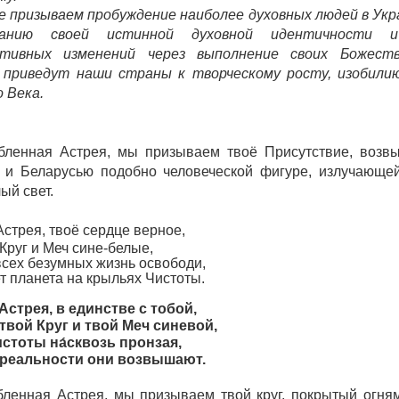
 призываем пробуждение наиболее духовных людей в Укра
нанию своей истинной духовной идентичности и
ктивных изменений через выполнение своих Божеств
приведут наши страны к творческому росту, изобили
 Века.
бленная Астрея, мы призываем твоё Присутствие, воз
 и Беларусью подобно человеческой фигуре, излучающей
ый свет.
стрея, твоё сердце верное,
Круг и Меч сине-белые,
всех безумных жизнь освободи,
т планета на крыльях Чистоты.
Астрея, в един
c
тве с тобой,
вой Круг и твой Меч синевой,
стоты на́сквозь пронзая,
 реальности они возвышают.
бленная Астрея, мы призываем твой круг, покрытый огня