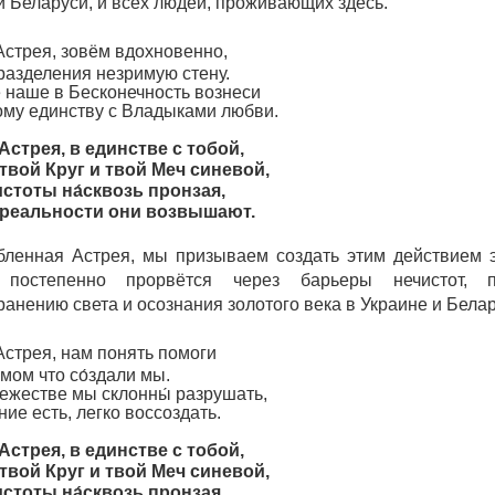
и Беларуси, и всех людей, проживающих здесь.
Астрея, зовём вдохновенно,
разделения незримую стену.
 наше в Бесконечность вознеси
ому единству с Владыками любви.
Астрея, в един
c
тве с тобой,
вой Круг и твой Меч синевой,
стоты на́сквозь пронзая,
 реальности они возвышают.
бленная Астрея, мы призываем создать этим действием 
 постепенно прорвётся через барьеры нечистот, п
анению света и осознания золотого века в Украине и Белар
Астрея, нам понять помоги
умом что со́здали мы.
вежестве мы склонны́ разрушать,
ние есть, легко воссоздать.
Астрея, в един
c
тве с тобой,
вой Круг и твой Меч синевой,
стоты на́сквозь пронзая,