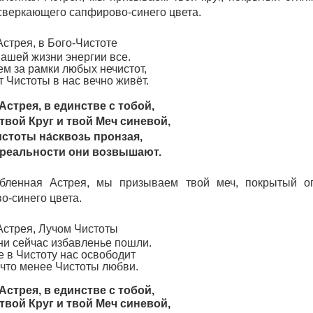
 сверкающего сапфирово-синего цвета.
стрея, в Бого-Чистоте
нашей жизни энергии все.
м за рамки любых нечистот,
 Чистоты в нас вечно живёт.
Астрея, в един
c
тве с тобой,
вой Круг и твой Меч синевой,
стоты на́сквозь пронзая,
 реальности они возвышают.
бленная Астрея, мы призываем твой меч, покрытый о
о-синего цвета.
Астрея, Лучом Чистоты
ни сейчас избавленье пошли.
е в Чистоту нас освободит
 что менее Чистоты любви.
Астрея, в един
c
тве с тобой,
вой Круг и твой Меч синевой,