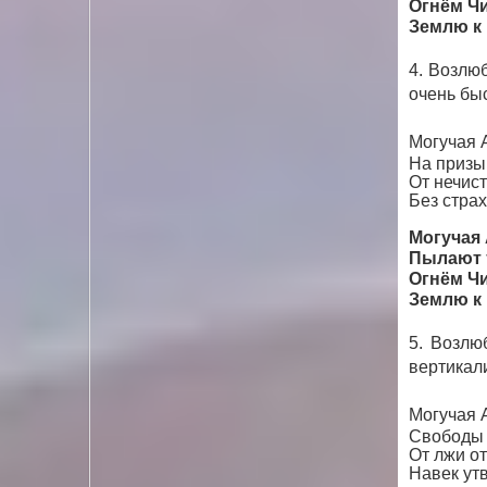
Огнём Чи
Землю к
4. Возлю
очень бы
Могучая А
На призы
От нечис
Без стра
Могучая 
Пылают т
Огнём Чи
Землю к
5. Возлю
вертикали
Могучая 
Свободы 
От лжи о
Навек ут