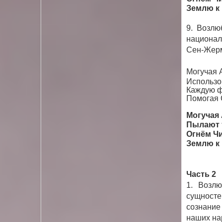
Землю к
9. Возлю
национал
Сен-Жерм
Могучая А
Использов
Каждую ф
Помогая 
Могучая 
Пылают т
Огнём Чи
Землю к
Часть 2
1.
Возлю
сущност
сознание
наших на