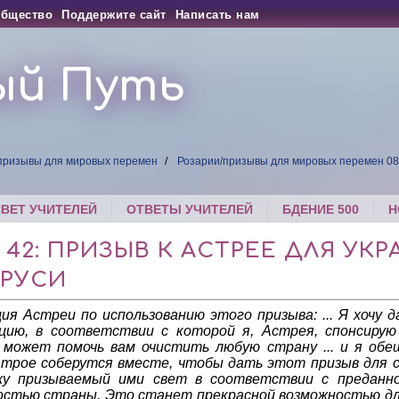
бщество
Поддержите сайт
Написать нам
ый Путь
 призывы для мировых перемен
Розарии/призывы для мировых перемен 0
СВЕТ УЧИТЕЛЕЙ
ОТВЕТЫ УЧИТЕЛЕЙ
БДЕНИЕ 500
Н
 42: ПРИЗЫВ К АСТРЕЕ ДЛЯ УК
АРУСИ
ия Астреи по использованию этого призыва: ... Я хочу 
цию, в соответствии с которой я, Астрея, спонсирую
может помочь вам очистить любую страну ... и я обе
 трое соберутся вместе, чтобы дать этот призыв для с
жу призываемый ими свет в соответствии с преданн
стью страны. Это станет прекрасной возможностью для