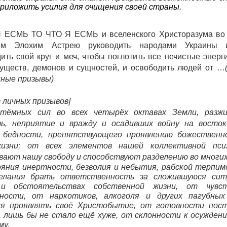
риложить усилия для очищения своей страны.
 ЕСМЬ ТО ЧТО Я ЕСМЬ и вселенского Христоразума во
ем Элохим Астрею руководить народами Украины 
ить свой круг и меч, чтобы поглотить все нечистые энерги
уществ, демонов и сущностей, и освободить людей от …
ные призывы)
 личных призывов]
тёмных сил во всех четырёх октавах Земли, разж
ть, неприятие и вражду и осадивших войну на восто
я бедности, препятствующего проявлению божественн
изни; от всех элементов нашей коллективной пси
вают нашу свободу и способствуют разделению во многих
яния инертности, безволия и небытия, рабской терпим
желания брать ответственность за сложившуюся сит
и обстоятельствах собственной жизни, от чувс
дности, от наркотиков, алкоголя и других пагубных
ия проявлять своё Христобытие, от готовности пост
, лишь бы не стало ещё хуже, от склонности к осуждени
му.