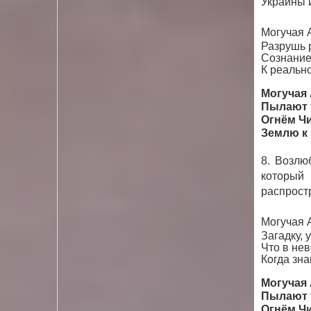
Украины 
Могучая 
Разрушь 
Сознание
К реальн
Могучая 
Пылают т
Огнём Чи
Землю к
8. Возлю
который
распростр
Могучая 
Загадку, 
Что в не
Когда зна
Могучая 
Пылают т
Огнём Чи