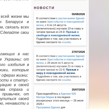
НОВОСТИ
05/08/2026
 всей жизни мы
В соответствии с
расписанием бдения
и Беларуси и
по книге
Христобытие в повседневной
жизни
, с 6 по 14 августа
и, связать всех
(включительно) изучаем 23-ю главу и
(Сделайте свои
читаем призыв из 24-й:
Призыв о
свободе в повседневной жизни
.
Подробнее о том, как участвовать в
бдении смотрите по
ссылке
.
27/07/2026
игающих в нас
В соответствии с
расписанием бдения
ке Украины; от
по книге
Христобытие в повседневной
жизни
,
с 28 июля по 5 августа
ого изобилия в
(включительно) изучаем 21-ю главу и
хики, которые
читаем призыв из 22-й:
Призыв к
миру в повседневной жизни.
 сферах жизни;
Подробнее о том, как участвовать в
ости к статус-
бдении смотрите по
ссылке
.
уацию в своей
тва страха и
25/07/2026
 привычек, от
Присоединяйтесь к
Бдению-500
Матери Марии
в последнее
упиться своей
воскресенье этого месяца — 26 июля
ю, ненависти и
2026 г.
Программа Бдения
для