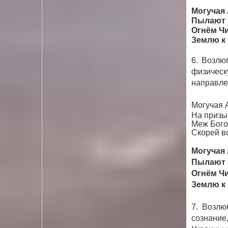
Могучая 
Пылают т
Огнём Чи
Землю к
6. Возлю
физичес
направле
Могучая А
На призы
Меж Бого
Скорей в
Могучая 
Пылают т
Огнём Чи
Землю к
7. Возлю
сознание