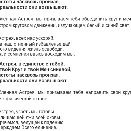
стоты на́сквозь пронзая,
 реальности они возвышают.
бленная Астрея, мы призываем тебя объединить круг и меч
стром круговом движении, излучающем белый и синий свет.
стрея, всех нас ускоряй,
в наш огненный избавленье дай,
того видения жизнь освободи,
ха и сомнения ввысь восходим мы.
Астрея, в един
c
тве с тобой,
вой Круг и твой Меч синевой,
стоты на́сквозь пронзая,
 реальности они возвышают.
бленная Астрея, мы призываем тебя направить свой круг
 к физической октаве.
Астрея, узреть мы готовы
лишающей лжи всей оковы.
тречёмся, ведущей к падению,
верждаем Всего единение.