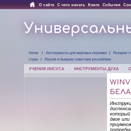
О сайте
С чего начать
Книги
События
Соо
Универсальн
Home
Инструменты для мировых перемен
Розарии /
стран
Россия и бывшие советские республики
УЧЕНИЯ ИИСУСА
ИНСТРУМЕНТЫ ДУХА
WINV
БЕЛ
Инструкц
диспенса
который 
двое или
приумно
потребно