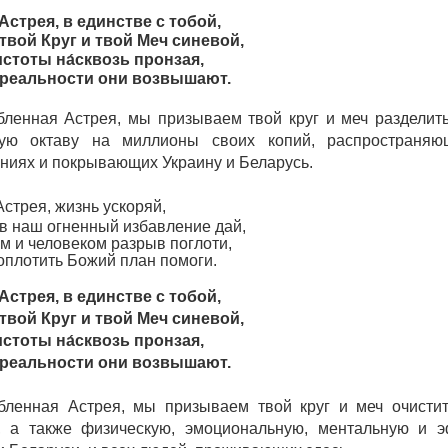
Астрея, в един
c
тве с тобой,
вой Круг и твой Меч синевой,
стоты на́сквозь пронзая,
 реальности они возвышают.
бленная Астрея, мы призываем твой круг и меч разделит
кую октаву на миллионы своих копий, распространяю
ниях и покрывающих Украину и Беларусь.
стрея, жизнь ускоряй,
в наш огненный избавление дай,
м и человеком разрыв поглоти,
оплотить Божий план помоги.
Астрея, в един
c
тве с тобой,
вой Круг и твой Меч синевой,
стоты на́сквозь пронзая,
 реальности они возвышают.
бленная Астрея, мы призываем твой круг и меч очистит
, а также физическую, эмоциональную, ментальную и 