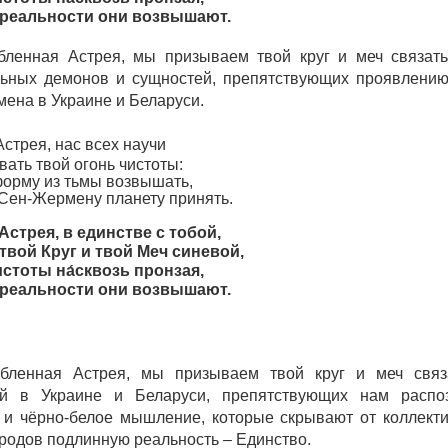
 реальности они возвышают.
бленная Астрея, мы призываем твой круг и меч связать
ьных демонов и сущностей, препятствующих проявлению
ена в Украине и Беларуси.
стрея, нас всех научи
ать твой огонь чистоты:
орму из тьмы возвышать,
Сен-Жермену планету принять.
Астрея, в един
c
тве с тобой,
вой Круг и твой Меч синевой,
стоты на́сквозь пронзая,
 реальности они возвышают.
бленная Астрея, мы призываем твой круг и меч связ
ей в Украине и Беларуси, препятствующих нам распо
 и чёрно-белое мышление, которые скрывают от коллекти
родов подлинную реальность – Единство.