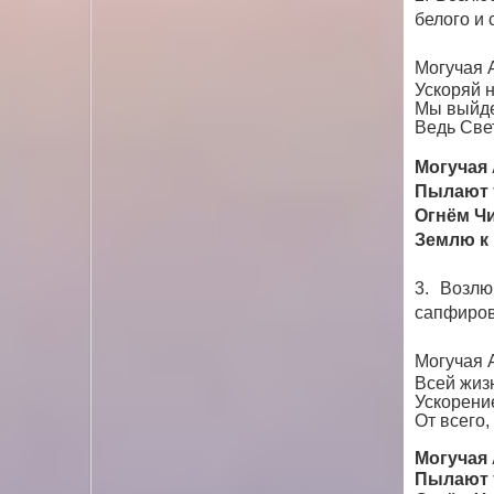
белого и
Могучая А
Ускоряй 
Мы выйде
Ведь Свет
Могучая 
Пылают т
Огнём Чи
Землю к
3. Возлю
сапфиров
Могучая 
Всей жиз
Ускорени
От всего,
Могучая 
Пылают т