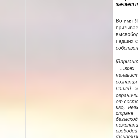
желает п
Во имя Я
призыва
высвобод
падших с
собствен
[Вариант
…всех 
ненавис
сознани
нашей ж
ограничи
от состо
кво, не
стране 
безысхо
нежелан
свободой
фанатиз