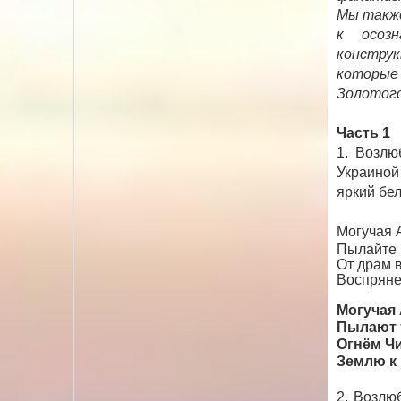
Мы также
к осоз
констру
которые 
Золотого
Часть 1
1. Возлю
Украиной
яркий бел
Могучая А
Пылайте 
От драм 
Воспряне
Могучая 
Пылают т
Огнём Чи
Землю к
2. Возлю