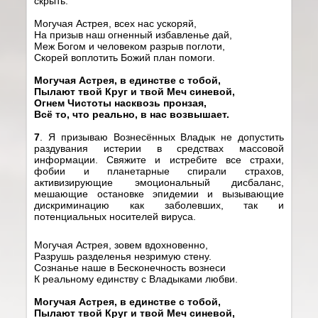
скрыть.
Могучая Астрея, всех нас ускоряй,
На призыв наш огненный избавленье дай,
Меж Богом и человеком разрыв поглоти,
Скорей воплотить Божий план помоги.
Могучая Астрея, в един
c
тве с тобой,
Пылают твой Круг и твой Меч синевой,
Огнем Чистоты насквозь пронзая,
Всё то, что реально, в нас возвышает.
7
.
Я
призываю Вознесённых Владык не допустить
раздувания истерии в средствах массовой
информации. Свяжите и истребите все страхи,
фобии и планетарные спирали страхов,
активизирующие эмоциональный дисбаланс,
мешающие остановке эпидемии и вызывающие
дискриминацию как заболевших, так и
потенциальных носителей вируса.
Могучая Астрея, зовем вдохновенно,
Разрушь разделенья незримую стену.
Сознанье наше в Бесконечность вознеси
К реальному единству с Владыками любви.
Могучая Астрея, в един
c
тве с тобой,
Пылают твой Круг и твой Меч синевой,