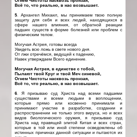
Огнем Чистоты насквозь пронзая,
Всё то, что реально, в нас возвышает.
5
.
Архангел Михаил, мы принимаем твою полную
защиту для себя и всех людей, находящихся в
сфере нашего влияния, от обратной реакции
падших существ в форме болезней или проблем с
физическим телом.
Могучая Астрея, готовы всегда
Увидеть всю ложь в свете нового дня.
От лжи отречёмся, ведущей к падению,
Навек утверждаем Всего единение.
Могучая Астрея, в един
c
тве с тобой,
Пылают твой Круг и твой Меч синевой,
Огнем Чистоты насквозь пронзая,
Всё то, что реально, в нас возвышает.
6
.
Я призываю суд Христа над всеми падшими
существами и всеми людьми в воплощении,
которые прямо или косвенно принимали и
принимают участие в разработке, создании и
распространении не только этого вируса, но и всех
видов биологического оружия, я призываю суд
Христа над правящей элитой Китая и всех стран,
которые в той или иной степени осведомлены об
истинных причинах данной ситуации и пытаются их