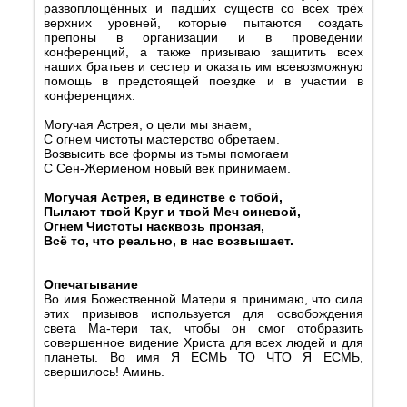
развоплощённых и падших существ со всех трёх
верхних уровней, которые пытаются создать
препоны в организации и в проведении
конференций, а также призываю защитить всех
наших братьев и сестер и оказать им всевозможную
помощь в предстоящей поездке и в участии в
конференциях.
Могучая Астрея, о цели мы знаем,
С огнем чистоты мастерство обретаем.
Возвысить все формы из тьмы помогаем
С Сен-Жерменом новый век принимаем.
Могучая Астрея, в един
c
тве с тобой,
Пылают твой Круг и твой Меч синевой,
Огнем Чистоты насквозь пронзая,
Всё то, что реально, в нас возвышает.
Опечатывание
Во имя Божественной Матери я принимаю, что сила
этих призывов используется для освобождения
света Ма-тери так, чтобы он смог отобразить
совершенное видение Христа для всех людей и для
планеты. Во имя Я ЕСМЬ ТО ЧТО Я ЕСМЬ,
свершилось! Аминь.