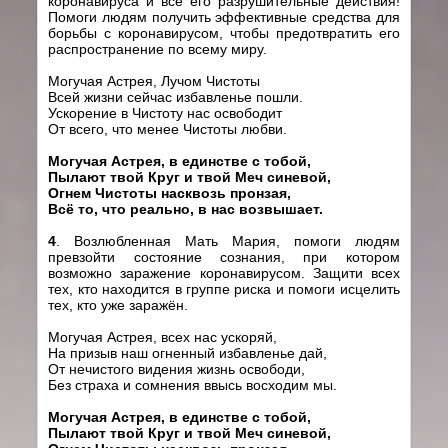
коронавируса и все его разрушительные действия!
Помоги людям получить эффективные средства для
борьбы с коронавирусом, чтобы предотвратить его
распространение по всему миру.
Могучая Астрея, Лучом Чистоты
Всей жизни сейчас избавленье пошли.
Ускорение в Чистоту нас освободит
От всего, что менее Чистоты любви.
Могучая Астрея, в един
c
тве с тобой,
Пылают твой Круг и твой Меч синевой,
Огнем Чистоты насквозь пронзая,
Всё то, что реально, в нас возвышает.
4
.
Возлюбленная Мать Мария, помоги людям
превзойти состояние сознания, при котором
возможно заражение коронавирусом. Защити всех
тех, кто находится в группе риска и помоги исцелить
тех, кто уже заражён.
Могучая Астрея, всех нас ускоряй,
На призыв наш огненный избавленье дай,
От нечистого видения жизнь освободи,
Без страха и сомнения ввысь восходим мы.
Могучая Астрея, в един
c
тве с тобой,
Пылают твой Круг и твой Меч синевой,