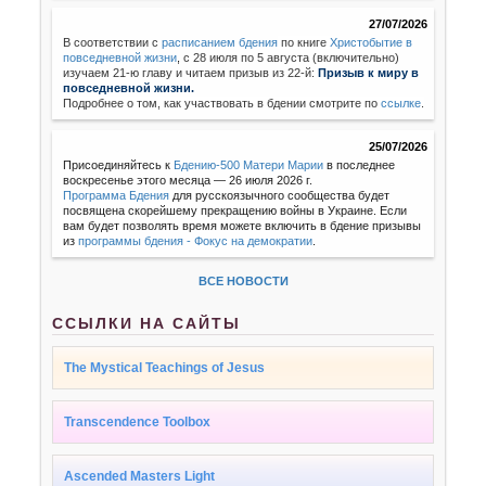
27/07/2026
В соответствии с
расписанием бдения
по книге
Христобытие в
повседневной жизни
,
с 28 июля по 5 августа (включительно)
изучаем 21-ю главу и читаем призыв из 22-й:
Призыв к миру в
повседневной жизни.
Подробнее о том, как участвовать в бдении смотрите по
ссылке
.
25/07/2026
Присоединяйтесь к
Бдению-500 Матери Марии
в последнее
воскресенье этого месяца — 26 июля 2026 г.
Программа Бдения
для русскоязычного сообщества будет
посвящена скорейшему прекращению войны в Украине. Если
вам будет позволять время можете включить в бдение призывы
из
программы бдения - Фокус на демократии
.
ВСЕ НОВОСТИ
ССЫЛКИ НА САЙТЫ
The Mystical Teachings of Jesus
Transcendence Toolbox
Ascended Masters Light