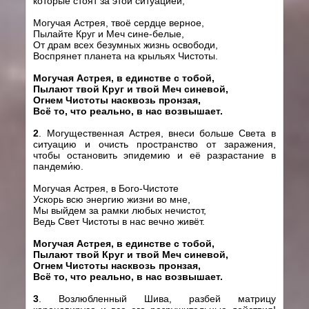
которые стоят за этой ситуацией,
Могучая Астрея, твоё сердце верное,
Пылайте Круг и Меч сине-белые,
От драм всех безумных жизнь освободи,
Воспрянет планета на крыльях Чистоты.
Могучая Астрея, в един
c
тве с тобой,
Пылают твой Круг и твой Меч синевой,
Огнем Чистоты насквозь пронзая,
Всё то, что реально, в нас возвышает.
2
. Могущественная Астрея, внеси больше Света в
ситуацию и очисть пространство от заражения,
чтобы остановить эпидемию и её разрастание в
пандеми́ю.
Могучая Астрея, в Бого-Чистоте
Ускорь всю энергию жизни во мне,
Мы выйдем за рамки любых нечистот,
Ведь Свет Чистоты в нас вечно живёт.
Могучая Астрея, в един
c
тве с тобой,
Пылают твой Круг и твой Меч синевой,
Огнем Чистоты насквозь пронзая,
Всё то, что реально, в нас возвышает.
3
.
Возлюбленный Шива,
разбей матрицу