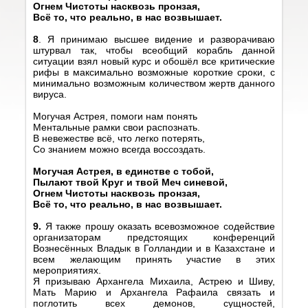
Огнем Чистоты насквозь пронзая,
Всё то, что реально, в нас возвышает.
8
.
Я принимаю высшее видение и разворачиваю
штурвал так, чтобы всеобщий корабль данной
ситуации взял новый курс и обошёл все критические
рифы в максимально возможные короткие сроки, с
минимально возможным количеством жертв данного
вируса.
Могучая Астрея, помоги нам понять
Ментальные рамки свои распознать.
В невежестве всё, что легко потерять,
Со знанием можно всегда воссоздать.
Могучая Астрея, в един
c
тве с тобой,
Пылают твой Круг и твой Меч синевой,
Огнем Чистоты насквозь пронзая,
Всё то, что реально, в нас возвышает.
9.
Я также прошу оказать всевозможное содействие
организаторам предстоящих конференций
Вознесённых Владык в Голландии и в Казахстане и
всем желающим принять участие в этих
мероприятиях.
Я призываю Архангела Михаила, Астрею и Шиву,
Мать Марию и Архангела Рафаила связать и
поглотить всех демонов, сущностей,