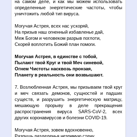
на самом деле, и как мы можем использовать
определенные энергетические частоты, чтобы
уничтожить любой тип вируса.
Могучая Астрея, всех нас ускоряй,
На призыв наш огненный избавленье дай,
Меж Богом и человеком разрыв поглоти,
Скорей воплотить Божий план помоги.
Могучая Астрея, в един
c
тве с тобой,
Пылают твой Круг и твой Меч синевой,
Огнем Чистоты насквозь пронзая,
Планету в реальность они возвышают.
7. Возлюбленная Астрея, мы призываем твой круг
и меч связать демонов, сущностей и падших
существ, и разрушить энергетическую матрицу,
мешающую прорыву в деле прекращения
распространения вируса
SARS
-
CoV
-2, всех
других коронавирусов и болезни
COVID
-19.
Могучая Астрея, зовем вдохновенно,
Разрушь разделенья незримую стену.