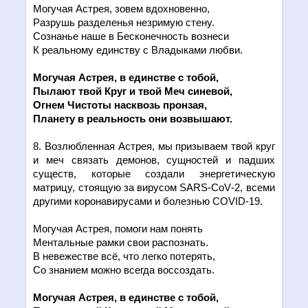
Могучая Астрея, зовем вдохновенно,
Разрушь разделенья незримую стену.
Сознанье наше в Бесконечность вознеси
К реальному единству с Владыками любви.
Могучая Астрея, в един
c
тве с тобой,
Пылают твой Круг и твой Меч синевой,
Огнем Чистоты насквозь пронзая,
Планету в реальность они возвышают.
8. Возлюбленная Астрея, мы призываем твой круг
и меч связать демонов, сущностей и падших
существ, которые создали энергетическую
матрицу, стоящую за вирусом
SARS
-
CoV
-2, всеми
другими коронавирусами и болезнью
COVID
-19.
Могучая Астрея, помоги нам понять
Ментальные рамки свои распознать.
В невежестве всё, что легко потерять,
Со знанием можно всегда воссоздать.
Могучая Астрея, в един
c
тве с тобой,