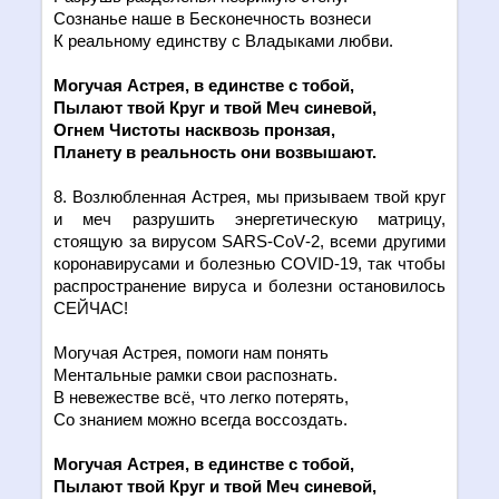
Сознанье наше в Бесконечность вознеси
К реальному единству с Владыками любви.
Могучая Астрея, в един
c
тве с тобой,
Пылают твой Круг и твой Меч синевой,
Огнем Чистоты насквозь пронзая,
Планету в реальность они возвышают.
8. Возлюбленная Астрея, мы призываем твой круг
и меч разрушить энергетическую матрицу,
стоящую за вирусом
SARS
-
CoV
-2, всеми другими
коронавирусами и болезнью
COVID
-19, так чтобы
распространение вируса и болезни остановилось
СЕЙЧАС!
Могучая Астрея, помоги нам понять
Ментальные рамки свои распознать.
В невежестве всё, что легко потерять,
Со знанием можно всегда воссоздать.
Могучая Астрея, в един
c
тве с тобой,
Пылают твой Круг и твой Меч синевой,