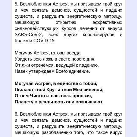
5. Возлюбленная Астрея, мы призываем твой круг
и меч связать демонов, сущностей и падших
существ, и разрушить энергетическую матрицу,
мешающую открытию эффективных
сильнодействующих курсов лечения от вируса
SARS
-
CoV
-2, всех других коронавирусов и
болезни
COVID
-19.
Могучая Астрея, готовы всегда
Увидеть всю ложь в свете нового дня.
От лжи отречёмся, ведущей к падению,
Навек утверждаем Всего единение.
Могучая Астрея, в един
c
тве с тобой,
Пылают твой Круг и твой Меч синевой,
Огнем Чистоты насквозь пронзая,
Планету в реальность они возвышают.
6. Возлюбленная Астрея, мы призываем твой круг
и меч связать демонов, сущностей и падших
существ, и разрушить энергетическую матрицу,
мешающую разоблачению того, что такое вирус