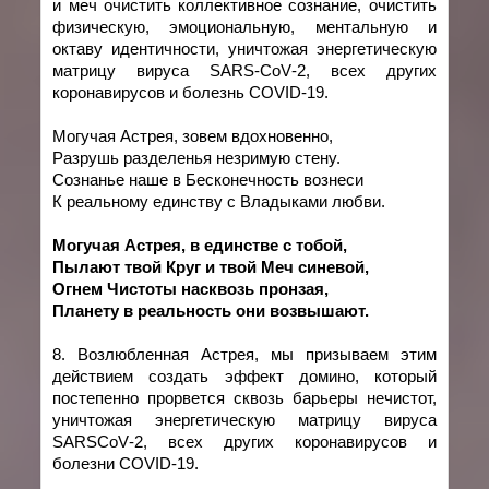
и меч очистить коллективное сознание, очистить
физическую, эмоциональную, ментальную и
октаву идентичности, уничтожая энергетическую
матрицу вируса
SARS
-
CoV
-2, всех других
коронавирусов и болезнь
COVID
-19.
Могучая Астрея, зовем вдохновенно,
Разрушь разделенья незримую стену.
Сознанье наше в Бесконечность вознеси
К реальному единству с Владыками любви.
Могучая Астрея, в един
c
тве с тобой,
Пылают твой Круг и твой Меч синевой,
Огнем Чистоты насквозь пронзая,
Планету в реальность они возвышают.
8. Возлюбленная Астрея, мы призываем этим
действием создать эффект домино, который
постепенно прорвется сквозь барьеры нечистот,
уничтожая энергетическую матрицу вируса
SARSCoV
-2, всех других коронавирусов и
болезни
COVID
-19.