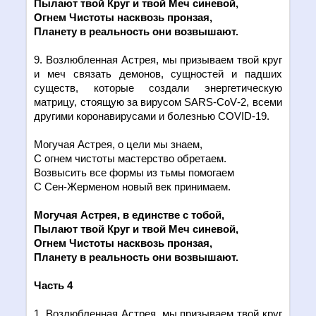
Пылают твой Круг и твой Меч синевой,
Огнем Чистоты насквозь пронзая,
Планету в реальность они возвышают.
9. Возлюбленная Астрея, мы призываем твой круг
и меч связать демонов, сущностей и падших
существ, которые создали энергетическую
матрицу, стоящую за вирусом
SARS
-
CoV
-2, всеми
другими коронавирусами и болезнью
COVID
-19.
Могучая Астрея, о цели мы знаем,
С огнем чистоты мастерство обретаем.
Возвысить все формы из тьмы помогаем
С Сен-Жерменом новый век принимаем.
Могучая Астрея, в един
c
тве с тобой,
Пылают твой Круг и твой Меч синевой,
Огнем Чистоты насквозь пронзая,
Планету в реальность они возвышают.
Часть 4
1. Возлюбленная Астрея, мы призываем твой круг