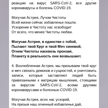
реакцию на вирус
SARS
-
CoV
-2, все другие
коронавирусы и болезнь
COVID
-19.
Могучая Астрея, Лучом Чистоты
Всей жизни сейчас избавленье пошли.
Ускорение в Чистоту нас освободит
От всего, что менее Чистоты любви.
Могучая Астрея, в един
c
тве с тобой,
Пылают твой Круг и твой Меч синевой,
Огнем Чистоты насквозь пронзая,
Планету в реальность они возвышают.
4. Возлюбленная Астрея, мы призываем твой круг
и меч связать демонов и сущностей, и уничтожить
записи, которые заставляют людей быть
привязанными к матрицам мышления, стоящими
за вирусом
SARS
-
CoV
-2, всеми другими
коронавирусами и болезнью
COVID
-19.
Могучая Астрея, всех нас ускоряй,
На призыв наш огненный избавленье дай,