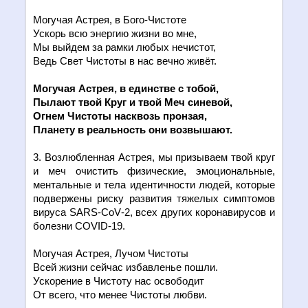
Могучая Астрея, в Бого-Чистоте
Ускорь всю энергию жизни во мне,
Мы выйдем за рамки любых нечистот,
Ведь Свет Чистоты в нас вечно живёт.
Могучая Астрея, в един
c
тве с тобой,
Пылают твой Круг и твой Меч синевой,
Огнем Чистоты насквозь пронзая,
Планету в реальность они возвышают.
3. Возлюбленная Астрея, мы призываем твой круг
и меч очистить физические, эмоциональные,
ментальные и тела идентичности людей, которые
подвержены риску развития тяжелых симптомов
вируса
SARS
-
CoV
-2, всех других коронавирусов и
болезни
COVID
-19.
Могучая Астрея, Лучом Чистоты
Всей жизни сейчас избавленье пошли.
Ускорение в Чистоту нас освободит
От всего, что менее Чистоты любви.