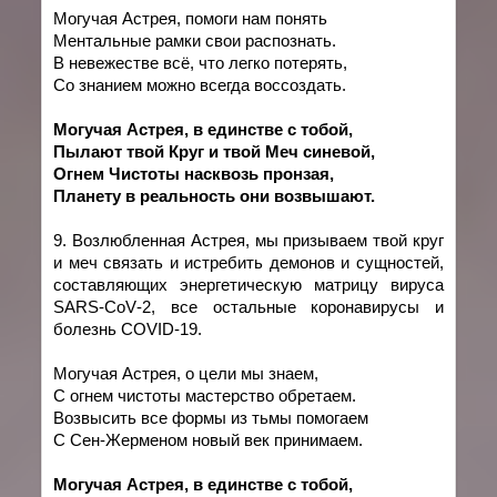
Могучая Астрея, помоги нам понять
Ментальные рамки свои распознать.
В невежестве всё, что легко потерять,
Со знанием можно всегда воссоздать.
Могучая Астрея, в един
c
тве с тобой,
Пылают твой Круг и твой Меч синевой,
Огнем Чистоты насквозь пронзая,
Планету в реальность они возвышают.
9. Возлюбленная Астрея, мы призываем твой круг
и меч связать и истребить демонов и сущностей,
составляющих энергетическую матрицу вируса
SARS
-
CoV
-2, все остальные коронавирусы и
болезнь
COVID
-19.
Могучая Астрея, о цели мы знаем,
С огнем чистоты мастерство обретаем.
Возвысить все формы из тьмы помогаем
С Сен-Жерменом новый век принимаем.
Могучая Астрея, в един
c
тве с тобой,