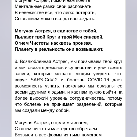
Могучая Астрея, помоги нам понять
Ментальные рамки свои распознать.
В невежестве всё, что легко потерять,
Со знанием можно всегда воссоздать.
Могучая Астрея, в един
c
тве с тобой,
Пылают твой Круг и твой Меч синевой,
Огнем Чистоты насквозь пронзая,
Планету в реальность они возвышают.
9. Возлюбленная Астрея, мы призываем твой круг
и меч связать демонов и сущностей, и уничтожить
записи, которые мешают людям увидеть, что
вирус
SARS
-
CoV
-2 и болезнь
COVID
-19 дает
возможность узнать, насколько мы связаны со
всеми другими людьми, и как нам нужно выйти на
более высокий уровень сотрудничества, потому
что болезнь не принимает разделений, которые
мы создали между собой.
Могучая Астрея, о цели мы знаем,
С огнем чистоты мастерство обретаем.
Возвысить все формы из тьмы помогаем