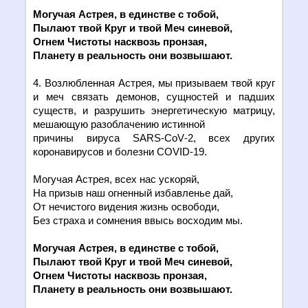
Могучая Астрея, в един
c
тве с тобой,
Пылают твой Круг и твой Меч синевой,
Огнем Чистоты насквозь пронзая,
Планету в реальность они возвышают.
4. Возлюбленная Астрея, мы призываем твой круг
и меч связать демонов, сущностей и падших
существ, и разрушить энергетическую матрицу,
мешающую разоблачению истинной
причины вируса
SARS
-
CoV
-2, всех других
коронавирусов и болезни
COVID
-19.
Могучая Астрея, всех нас ускоряй,
На призыв наш огненный избавленье дай,
От нечистого видения жизнь освободи,
Без страха и сомнения ввысь восходим мы.
Могучая Астрея, в един
c
тве с тобой,
Пылают твой Круг и твой Меч синевой,
Огнем Чистоты насквозь пронзая,
Планету в реальность они возвышают.