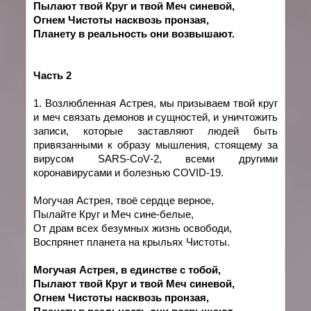
Пылают твой Круг и твой Меч синевой,
Огнем Чистоты насквозь пронзая,
Планету в реальность они возвышают.
Часть 2
1. Возлюбленная Астрея, мы призываем твой круг
и меч связать демонов и сущностей, и уничтожить
записи, которые заставляют людей быть
привязанными к образу мышления, стоящему за
вирусом
SARS
-
CoV
-2, всеми другими
коронавирусами и болезнью
COVID
-19.
Могучая Астрея, твоё сердце верное,
Пылайте Круг и Меч сине-белые,
От драм всех безумных жизнь освободи,
Воспрянет планета на крыльях Чистоты.
Могучая Астрея, в един
c
тве с тобой,
Пылают твой Круг и твой Меч синевой,
Огнем Чистоты насквозь пронзая,