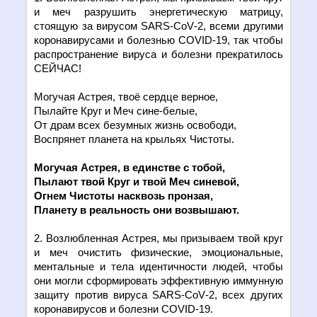
и меч разрушить энергетическую матрицу,
стоящую за вирусом
SARS
-
CoV
-2, всеми другими
коронавирусами и болезнью
COVID
-19, так чтобы
распространение вируса и болезни прекратилось
СЕЙЧАС!
Могучая Астрея, твоё сердце верное,
Пылайте Круг и Меч сине-белые,
От драм всех безумных жизнь освободи,
Воспрянет планета на крыльях Чистоты.
Могучая Астрея, в един
c
тве с тобой,
Пылают твой Круг и твой Меч синевой,
Огнем Чистоты насквозь пронзая,
Планету в реальность они возвышают.
2. Возлюбленная Астрея, мы призываем твой круг
и меч очистить физические, эмоциональные,
ментальные и тела идентичности людей, чтобы
они могли сформировать эффективную иммунную
защиту против вируса
SARS
-
CoV
-2, всех других
коронавирусов и болезни
COVID
-19.