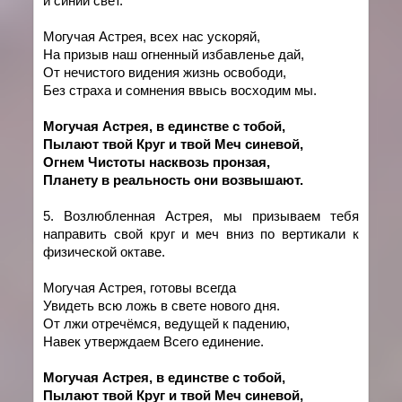
и синий свет.
Могучая Астрея, всех нас ускоряй,
На призыв наш огненный избавленье дай,
От нечистого видения жизнь освободи,
Без страха и сомнения ввысь восходим мы.
Могучая Астрея, в един
c
тве с тобой,
Пылают твой Круг и твой Меч синевой,
Огнем Чистоты насквозь пронзая,
Планету в реальность они возвышают.
5. Возлюбленная Астрея, мы призываем тебя
направить свой круг и меч вниз по вертикали к
физической октаве.
Могучая Астрея, готовы всегда
Увидеть всю ложь в свете нового дня.
От лжи отречёмся, ведущей к падению,
Навек утверждаем Всего единение.
Могучая Астрея, в един
c
тве с тобой,
Пылают твой Круг и твой Меч синевой,