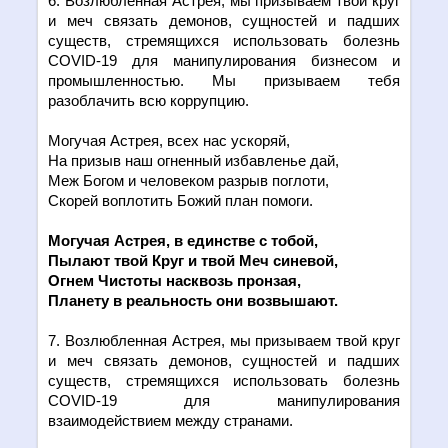
6. Возлюбленная Астрея, мы призываем твой круг
и меч связать демонов, сущностей и падших
существ, стремящихся использовать болезнь
COVID
-19 для манипулирования бизнесом и
промышленностью. Мы призываем тебя
разоблачить всю коррупцию.
Могучая Астрея, всех нас ускоряй,
На призыв наш огненный избавленье дай,
Меж Богом и человеком разрыв поглоти,
Скорей воплотить Божий план помоги.
Могучая Астрея, в един
c
тве с тобой,
Пылают твой Круг и твой Меч синевой,
Огнем Чистоты насквозь пронзая,
Планету в реальность они возвышают.
7. Возлюбленная Астрея, мы призываем твой круг
и меч связать демонов, сущностей и падших
существ, стремящихся использовать болезнь
COVID
-19 для манипулирования
взаимодействием между странами.