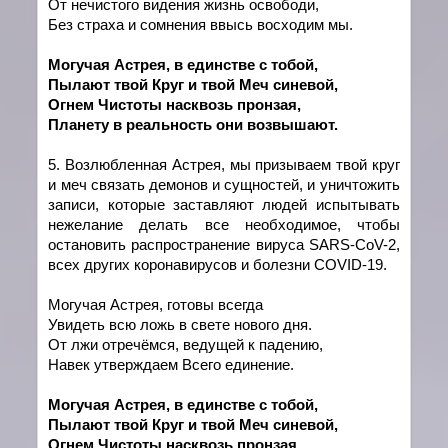
От нечистого видения жизнь освободи,
Без страха и сомнения ввысь восходим мы.
Могучая Астрея, в един
c
тве с тобой,
Пылают твой Круг и твой Меч синевой,
Огнем Чистоты насквозь пронзая,
Планету в реальность они возвышают.
5. Возлюбленная Астрея, мы призываем твой круг
и меч связать демонов и сущностей, и уничтожить
записи, которые заставляют людей испытывать
нежелание делать все необходимое, чтобы
остановить распространение вируса SARS-CoV-2,
всех других коронавирусов и болезни COVID-19.
Могучая Астрея, готовы всегда
Увидеть всю ложь в свете нового дня.
От лжи отречёмся, ведущей к падению,
Навек утверждаем Всего единение.
Могучая Астрея, в един
c
тве с тобой,
Пылают твой Круг и твой Меч синевой,
Огнем Чистоты насквозь пронзая,