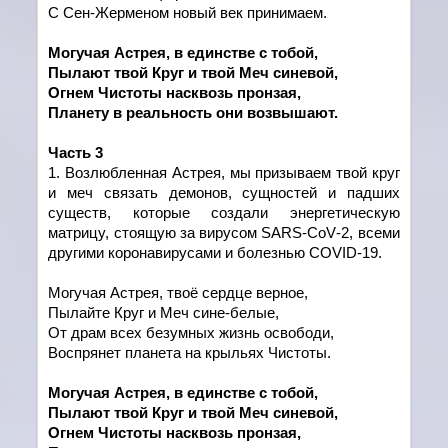
С Сен-Жерменом новый век принимаем.
Могучая Астрея, в един
c
тве с тобой,
Пылают твой Круг и твой Меч синевой,
Огнем Чистоты насквозь пронзая,
Планету в реальность они возвышают.
Часть 3
1. Возлюбленная Астрея, мы призываем твой круг
и меч связать демонов, сущностей и падших
существ, которые создали энергетическую
матрицу, стоящую за вирусом
SARS
-
CoV
-2, всеми
другими коронавирусами и болезнью
COVID
-19.
Могучая Астрея, твоё сердце верное,
Пылайте Круг и Меч сине-белые,
От драм всех безумных жизнь освободи,
Воспрянет планета на крыльях Чистоты.
Могучая Астрея, в един
c
тве с тобой,
Пылают твой Круг и твой Меч синевой,
Огнем Чистоты насквозь пронзая,