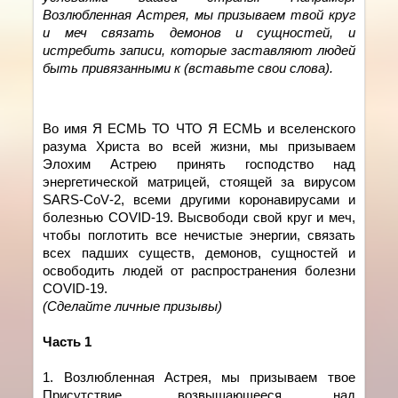
Возлюбленная Астрея, мы призываем твой круг
и меч связать демонов и сущностей, и
истребить записи, которые заставляют людей
быть привязанными к (вставьте свои слова).
Во имя Я ЕСМЬ ТО ЧТО Я ЕСМЬ и вселенского
разума Христа во всей жизни, мы
призываем
Элохим Астрею принять господство над
энергетической матрицей, стоящей за вирусом
SARS
-
CoV
-2, всеми другими коронавирусами и
болезнью
COVID
-19. Высвободи свой круг и меч,
чтобы поглотить все нечистые энергии, связать
всех падших существ, демонов, сущностей и
освободить людей от распространения болезни
COVID
-19.
(Сделайте личные призывы)
Часть 1
1. Возлюбленная Астрея, мы призываем твое
Присутствие, возвышающееся над