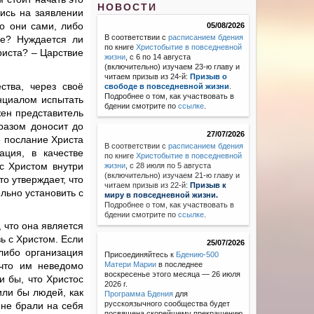
НОВОСТИ
ись на заявлении
о они сами, либо
05/08/2026
В соответствии с
расписанием бдения
ле? Нуждается ли
по книге
Христобытие в повседневной
риста? – Царствие
жизни
, с 6 по 14 августа
(включительно) изучаем 23-ю главу и
читаем призыв из 24-й:
Призыв о
ства, через своё
свободе в повседневной жизни
.
Подробнее о том, как участвовать в
енциалом испытать
бдении смотрите по
ссылке
.
жен представитель
разом доносит до
27/07/2026
е послание Христа
В соответствии с
расписанием бдения
ация, в качестве
по книге
Христобытие в повседневной
с Христом внутри
жизни
,
с 28 июля по 5 августа
(включительно) изучаем 21-ю главу и
то утверждает, что
читаем призыв из 22-й:
Призыв к
льно установить с
миру в повседневной жизни.
Подробнее о том, как участвовать в
бдении смотрите по
ссылке
.
 что она является
ь с Христом. Если
25/07/2026
-либо организация
Присоединяйтесь к
Бдению-500
 что им неведомо
Матери Марии
в последнее
воскресенье этого месяца — 26 июля
и бы, что Христос
2026 г.
или бы людей, как
Программа Бдения
для
русскоязычного сообщества будет
 не брали на себя
посвящена скорейшему прекращению