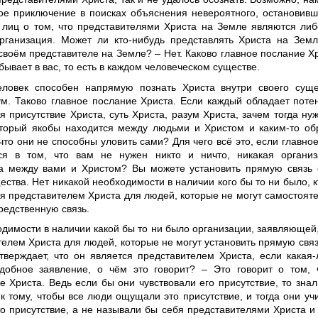
ое приключение в поисках объяснения невероятного, остановивш
 лиц о том, что представителями Христа на Земле являются либ
организация. Может ли кто-нибудь представлять Христа на Зем
своём представителе на Земле? – Нет. Каково главное послание Х
ывает в вас, то есть в каждом человеческом существе.
ловек способен напрямую познать Христа внутри своего суще
ум. Таково главное послание Христа. Если каждый обладает пот
я присутствие Христа, суть Христа, разум Христа, зачем тогда ну
оторый якобы находится между людьми и Христом и каким-то об
что они не способны уловить сами? Для чего всё это, если главно
ся в том, что вам не нужен никто и ничто, никакая организ
а между вами и Христом? Вы можете установить прямую связь 
ества. Нет никакой необходимости в наличии кого бы то ни было, к
я представителем Христа для людей, которые не могут самостояте
редственную связь.
димости в наличии какой бы то ни было организации, заявляющей,
елем Христа для людей, которые не могут установить прямую связ
утверждает, что он является представителем Христа, если какая
добное заявление, о чём это говорит? – Это говорит о том,
е Христа. Ведь если бы они чувствовали его присутствие, то знал
к тому, чтобы все люди ощущали это присутствие, и тогда они уч
то присутствие, а не называли бы себя представителями Христа и