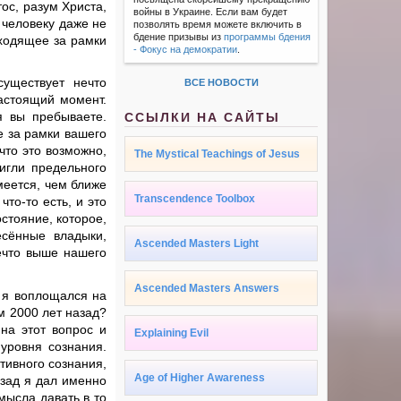
ос, разум Христа,
войны в Украине. Если вам будет
 человеку даже не
позволять время можете включить в
бдение призывы из
программы бдения
ыходящее за рамки
- Фокус на демократии
.
уществует нечто
ВСЕ НОВОСТИ
астоящий момент.
я вы пребываете.
ССЫЛКИ НА САЙТЫ
е за рамки вашего
что это возможно,
The Mystical Teachings of Jesus
тигли предельного
меется, чем ближе
Transcendence Toolbox
то-то есть, и это
стояние, которое,
есённые владыки,
Ascended Masters Light
нечто выше нашего
Ascended Masters Answers
а я воплощался на
м 2000 лет назад?
на этот вопрос и
Explaining Evil
уровня сознания.
тивного сознания,
Age of Higher Awareness
азад я дал именно
мысла давать в то