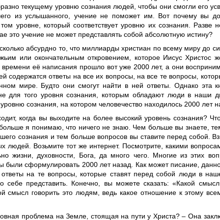
разно текущему уровню сознания людей, чтобы они смогли его усв
чего из услышанного, учение не поможет им. Вот почему вы д
 том уровне, который соответствует уровню их сознания. Разве н
ае это учение не может представлять собой абсолютную истину?
сколько абсурдно то, что миллиарды христиан по всему миру до с
жьим или окончательным откровением, которое Иисус Христос ж
времени её написания прошло вот уже 2000 лет, а они воспринима
ей содержатся ответы на все их вопросы, на все те вопросы, кото
нном мире. Будто они смогут найти в ней ответы. Однако эта к
не для того уровня сознания, которым обладают люди в наши д
уровню сознания, на котором человечество находилось 2000 лет н
ходит, когда вы выходите на более высокий уровень сознания? Чт
 больше я понимаю, что ничего не знаю. Чем больше вы знаете, т
шего сознания и тем больше вопросов вы ставите перед собой. Вз
ых людей. Возьмите тот же интернет. Посмотрите, какими вопрос
ьно жизни, духовности, Бога, да много чего. Многие из этих в
ы были сформулировать 2000 лет назад. Как может писание, данно
 ответы на те вопросы, которые ставят перед собой люди в наш
о себе представить. Конечно, вы можете сказать: «Какой смысл
ой смысл говорить это людям, ведь какое отношение к этому все
овная проблема на Земле, стоящая на пути у Христа? – Она заклю