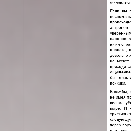
же заключа
Если вы п
неспокойн
происходит
антропоге
уверенным
наполнена
ними спра
планете, 
довольно х
не может 
приходитс
ощущение, 
бы отчаст
психики.
Возьмём, 
не имея п
весьма уб
мире. И 
христианс
следующую
через пару
награду»