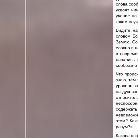
слова сооб
усвоят ни
учение на
таком случ
Видите, на
словом Бо
Землю. Со 
словно в н
в совреме
давались 
сообразно 
Что проис
знаю, тем
уровень ва
на духовн
относител
неспособн
содержать
невозможн
этом? Как
разум?»
Какова осн