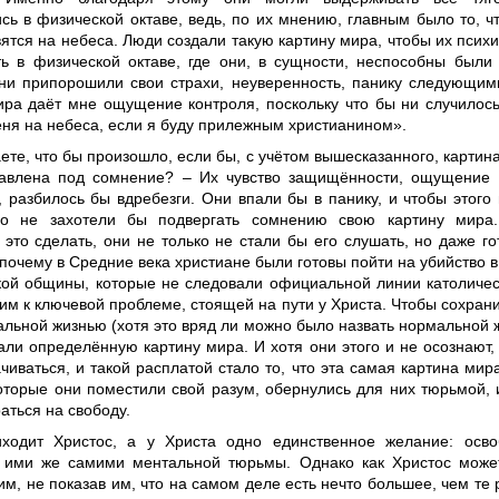
сь в физической октаве, ведь, по их мнению, главным было то, чт
ятся на небеса. Люди создали такую картину мира, чтобы их психик
ть в физической октаве, где они, в сущности, неспособны были
ни припорошили свои страхи, неуверенность, панику следующи
ира даёт мне ощущение контроля, поскольку что бы ни случилос
еня на небеса, если я буду прилежным христианином».
те, что бы произошло, если бы, с учётом вышесказанного, картин
авлена под сомнение? – Их чувство защищённости, ощущение т
 разбилось бы вдребезги. Они впали бы в панику, и чтобы этого 
но не захотели бы подвергать сомнению свою картину мира.
 это сделать, они не только не стали бы его слушать, но даже г
 почему в Средние века христиане были готовы пойти на убийство в
кой общины, которые не следовали официальной линии католичес
м к ключевой проблеме, стоящей на пути у Христа. Чтобы сохрани
альной жизнью (хотя это вряд ли можно было назвать нормальной 
али определённую картину мира. И хотя они этого и не осознают,
чиваться, и такой расплатой стало то, что эта самая картина мир
которые они поместили свой разум, обернулись для них тюрьмой, 
аться на свободу.
ходит Христос, а у Христа одно единственное желание: осв
 ими же самими ментальной тюрьмы. Однако как Христос может
им, не показав им, что на самом деле есть нечто большее, чем те 