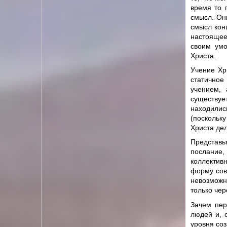
время то 
смысл. Он
смысл конц
настоящее
своим умо
Христа.
Учение Хр
статичное
учением, 
существуе
находили
(поскольку
Христа дел
Представь
послание,
коллектив
форму сов
невозможн
только чер
Зачем пер
людей и, 
уровня соз