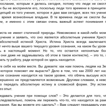
послание, которым я делюсь сегодня, потому что люди не смогл
и бы не восприняли его, поскольку люди того времени в принципе
епций из того учения, которое я даю вам сегодня, всех тех учени
 время вознесённые владыки. В те времена люди не смогли бы 
м, и именно с этим связан очень важный аспект понимания г
иста не имеет статичной природы. Невозможно в какой-либо мом
 учение и заявить, что оно является абсолютным учением Христ
абсолютной истиной Христа. Истина Христа всегда заключае
т нечто выше вашего текущего уровня сознания, на каком бы уров
сь в настоящий момент. Но то, что остается непонятым бо
 они даже не задумывались об этом в таком контексте), – это то, 
ать ту работу, ради которой он здесь находится.
те себя на моём месте. Вы думаете: как нам помочь людям на З
 которое поможет им вырасти? Дело в том, что как 2000 лет наз
ное сознание находится на таком уровне, что облечь высшую ис
ершенно не представляется возможным. Другими словами, в нев
о передать абсолютную истину в словесной форме. Эту исти
ез опыт.
едавать учение при помощи слов? – Это делается для того, ч
следовательно, помочь им пережить что-то, что находится за ра
нания. Как вы можете это сделать? – Вам следует передавать учен