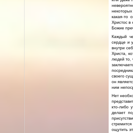
невероятн
некоторых
какая-то 
Христос в 
Божие преб
Каждый че
сердце и 
внутри себ
Христа, к
людей то, 
заключает
посредник
своего сущ
он являетс
ним непос
Нет необхо
представит
кто-либо 
делает по
присутстви
стремится 
ощутить э