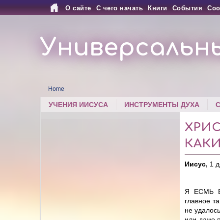
О сайте
С чего начать
Книги
События
Соо
Универсальн
Home
УЧЕНИЯ ИИСУСА
ИНСТРУМЕНТЫ ДУХА
ХРИ
КАК
Иисус,
1 д
Я ЕСМЬ Во
главное та
не удалось
или даже п