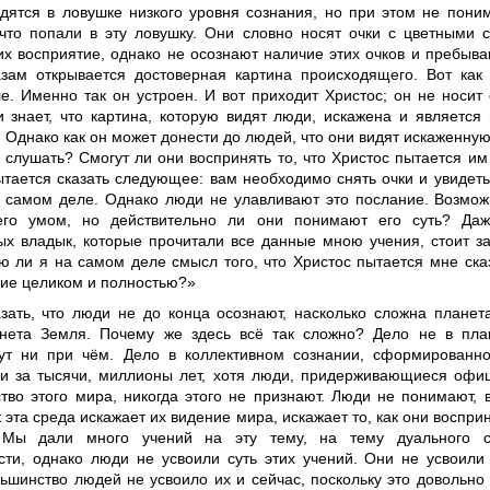
дятся в ловушке низкого уровня сознания, но при этом не поним
 что попали в эту ловушку. Они словно носят очки с цветными 
их восприятие, однако не осознают наличие этих очков и пребыва
азам открывается достоверная картина происходящего. Вот как
е. Именно так он устроен. И вот приходит Христос; он не носит
и знает, что картина, которую видят люди, искажена и является
 Однако как он может донести до людей, что они видят искаженную
 слушать? Смогут ли они воспринять то, что Христос пытается им 
ытается сказать следующее: вам необходимо снять очки и увидеть
а самом деле. Однако люди не улавливают это послание. Возмож
его умом, но действительно ли они понимают его суть? Даж
ых владык, которые прочитали все данные мною учения, стоит з
ю ли я на самом деле смысл того, что Христос пытается мне ска
ние целиком и полностью?»
зать, что люди не до конца осознают, насколько сложна планет
анета Земля. Почему же здесь всё так сложно? Дело не в план
ут ни при чём. Дело в коллективном сознании, сформированн
и за тысячи, миллионы лет, хотя люди, придерживающиеся офиц
ство этого мира, никогда этого не признают. Люди не понимают, 
к эта среда искажает их видение мира, искажает то, как они воспри
. Мы дали много учений на эту тему, на тему дуального со
сти, однако люди не усвоили суть этих учений. Они не усвоили
ьшинство людей не усвоило их и сейчас, поскольку это довольно 