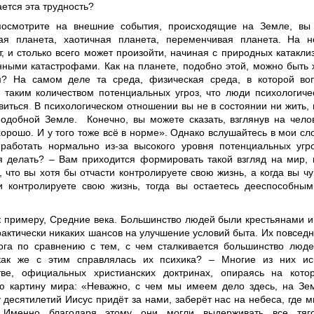
ется эта трудность?
осмотрите на внешние события, происходящие на Земле, вы 
ая планета, хаотичная планета, переменчивая планета. На н
, и столько всего может произойти, начиная с природных катакли
нными катастрофами. Как на планете, подобно этой, можно быть 
? На самом деле та среда, физическая среда, в которой во
 таким количеством потенциальных угроз, что люди психологиче
виться
.
В психологическом отношении вы не в состоянии ни жить, 
подобной Земле. Конечно, вы можете сказать, взглянув на чело
орошо. И у того тоже всё в норме». Однако вслушайтесь в мои сл
работать нормально из-за высокого уровня потенциальных угр
я делать? – Вам приходится формировать такой взгляд на мир, 
что вы хотя бы отчасти контролируете свою жизнь, а когда вы чув
и контролируете свою жизнь, тогда вы остаетесь дееспособным
к примеру, Средние века. Большинство людей были крестьянами и
рактически никаких шансов на улучшение условий быта. Их повсед
ога по сравнению с тем, с чем сталкивается большинство люд
как же с этим справлялась их психика? – Многие из них ис
тве, официальных христианских доктринах, опираясь на кот
 картину мира: «Неважно, с чем мы имеем дело здесь, на Земл
 десятилетий Иисус придёт за нами, заберёт нас на небеса, где 
. Именно благодаря этому они могли выдерживать все тяг