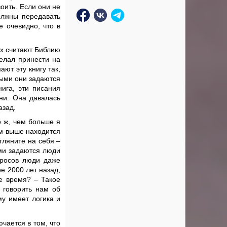
оить. Если они не
олжны передавать
е очевидно, что в
их считают Библию
елал принести на
ют эту книгу так,
рыми они задаются
нига, эти писания
ни. Она давалась
азад.
о ж, чем больше я
ем выше находится
гляните на себя –
ами задаются люди
опросов люди даже
е 2000 лет назад,
е время? – Такое
 говорить нам об
му имеет логика и
чается в том, что