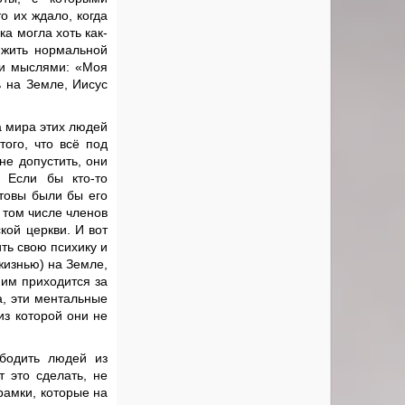
о их ждало, когда
а могла хоть как-
 жить нормальной
ми мыслями: «Моя
ь на Земле, Иисус
а мира этих людей
ого, что всё под
не допустить, они
 Если бы кто-то
отовы были бы его
 том числе членов
кой церкви. И вот
ть свою психику и
жизнью) на Земле,
 им приходится за
а, эти ментальные
из которой они не
ободить людей из
 это сделать, не
рамки, которые на