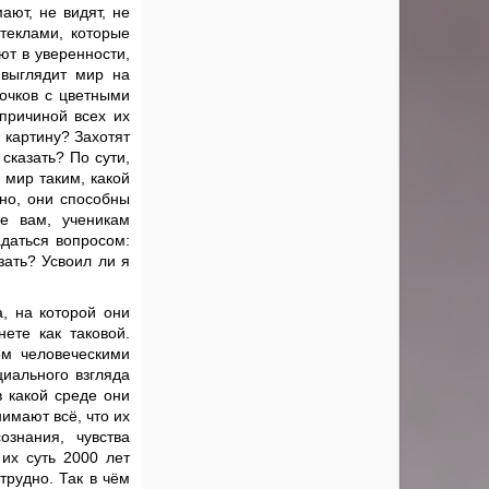
ают, не видят, не
стеклами, которые
ют в уверенности,
 выглядит мир на
 очков с цветными
 причиной всех их
 картину? Захотят
сказать? По сути,
 мир таким, какой
но, они способны
е вам, ученикам
адаться вопросом:
зать? Усвоил ли я
а, на которой они
ете как таковой.
ом человеческими
иального взгляда
в какой среде они
нимают всё, что их
знания, чувства
 их суть 2000 лет
трудно. Так в чём