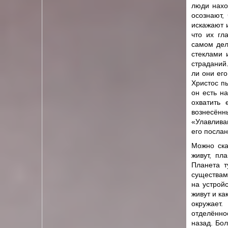
люди нахо
осознают,
искажают 
что их гл
самом дел
стеклами 
страданий.
ли они его
Христос п
он есть н
охватить 
вознесённ
«Улавлива
его посла
Можно ска
живут, пл
Планета т
существам
на устрой
живут и ка
окружает
отделённо
назад. Бол