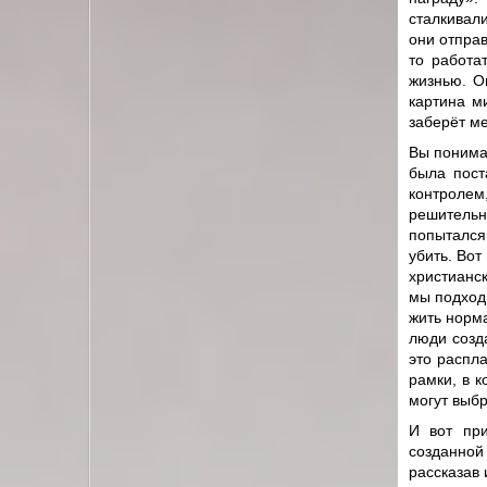
сталкивали
они отправ
то работа
жизнью. О
картина м
заберёт м
Вы понимае
была пост
контролем,
решитель
попытался
убить. Вот
христианс
мы подходи
жить норм
люди созд
это распла
рамки, в 
могут выбр
И вот при
созданной
рассказав 