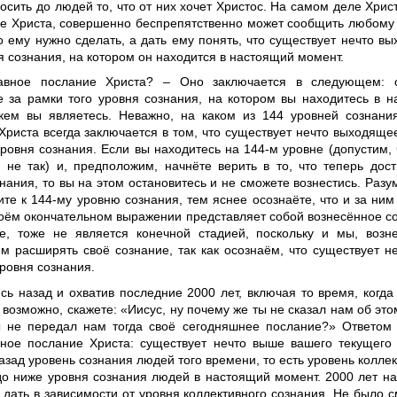
осить до людей то, что от них хочет Христос. На самом деле Христ
ие Христа, совершенно беспрепятственно может сообщить любому
о ему нужно сделать, а дать ему понять, что существует нечто в
я сознания, на котором он находится в настоящий момент.
лавное послание Христа? – Оно заключается в следующем: с
 за рамки того уровня сознания, на котором вы находитесь в н
кем вы являетесь. Неважно, на каком из 144 уровней сознани
Христа всегда заключается в том, что существует нечто выходяще
ровня сознания. Если вы находитесь на 144-м уровне (допустим, 
и не так) и, предположим, начнёте верить в то, что теперь дос
нания, то вы на этом остановитесь и не сможете вознестись. Разу
те к 144-му уровню сознания, тем яснее осознаёте, что и за ним ч
воём окончательном выражении представляет собой вознесённое со
е, тоже не является конечной стадией, поскольку и мы, возн
м расширять своё сознание, так как осознаём, что существует 
ровня сознания.
сь назад и охватив последние 2000 лет, включая то время, когд
 возможно, скажете: «Иисус, ну почему же ты не сказал нам об это
 не передал нам тогда своё сегодняшнее послание?» Ответом 
вное послание Христа: существует нечто выше вашего текущего 
азад уровень сознания людей того времени, то есть уровень коллек
до ниже уровня сознания людей в настоящий момент. 2000 лет н
г дать в зависимости от уровня коллективного сознания. Не было с