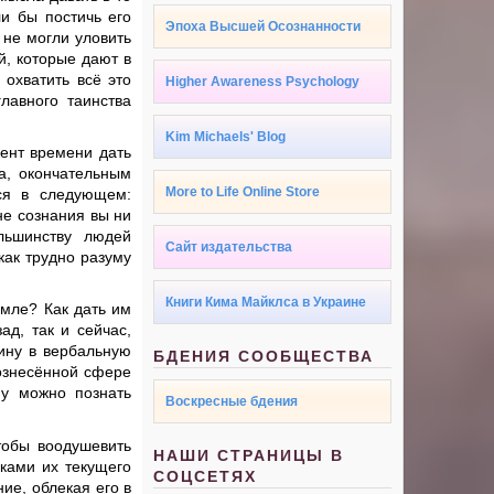
и бы постичь его
Эпоха Высшей Осознанности
 не могли уловить
й, которые дают в
охватить всё это
Higher Awareness Psychology
лавного таинства
Kim Michaels' Blog
ент времени дать
а, окончательным
More to Life Online Store
тся в следующем:
не сознания вы ни
льшинству людей
Сайт издательства
как трудно разуму
Книги Кима Майклса в Украине
емле? Как дать им
ад, так и сейчас,
тину в вербальную
БДЕНИЯ СООБЩЕСТВА
ознесённой сфере
ну можно познать
Воскресные бдения
тобы воодушевить
НАШИ СТРАНИЦЫ В
мками их текущего
СОЦСЕТЯХ
ие, облекая его в