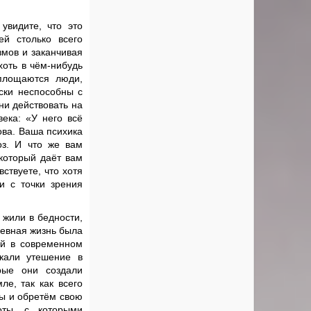
увидите, что это
ей столько всего
змов и заканчивая
хоть в чём-нибудь
площаются люди,
ски неспособны с
ни действовать на
века: «У него всё
ова. Ваша психика
оз. И что же вам
который даёт вам
ствуете, что хотя
и с точки зрения
 жили в бедности,
невная жизнь была
ей в современном
кали утешение в
орые они создали
е, так как всего
мы и обретём свою
оты, с которыми