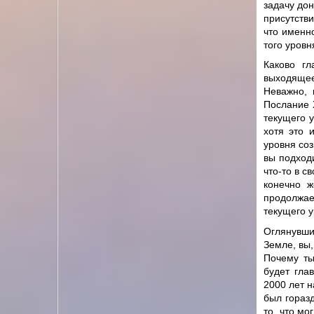
задачу дон
присутств
что именн
того уровн
Каково г
выходящее
Неважно, 
Послание 
текущего у
хотя это 
уровня соз
вы подходи
что-то в с
конечно ж
продолжае
текущего у
Оглянувши
Земле, вы,
Почему ты
будет гла
2000 лет н
был гораз
то, что мо