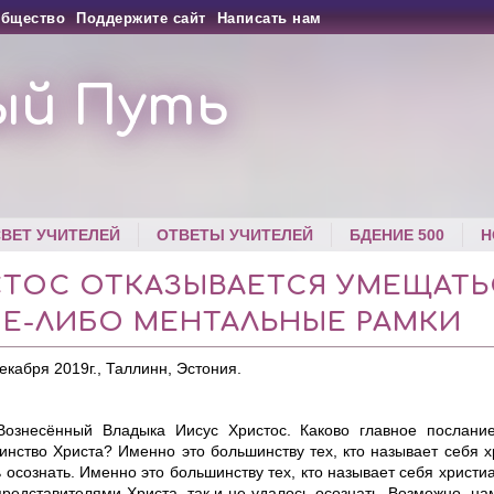
бщество
Поддержите сайт
Написать нам
ый Путь
СВЕТ УЧИТЕЛЕЙ
ОТВЕТЫ УЧИТЕЛЕЙ
БДЕНИЕ 500
Н
СТОС ОТКАЗЫВАЕТСЯ УМЕЩАТЬ
ИЕ-ЛИБО МЕНТАЛЬНЫЕ РАМКИ
екабря 2019г., Таллинн, Эстония.
знесённый Владыка Иисус Христос. Каково главное послание
инство Христа? Именно это большинству тех, кто называет себя х
 осознать. Именно это большинству тех, кто называет себя христ
редставителями Христа, так и не удалось осознать. Возможно, нам