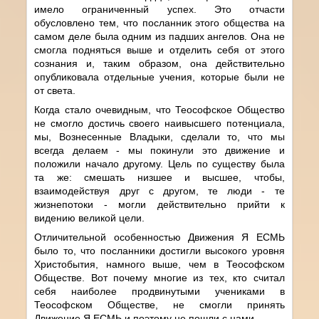
имело ограниченный успех. Это отчасти
обусловлено тем, что посланник этого общества на
самом деле была одним из падших ангелов. Она не
смогла подняться выше и отделить себя от этого
сознания и, таким образом, она действительно
опубликовала отдельные учения, которые были не
от света.
Когда стало очевидным, что Теософское Общество
не смогло достичь своего наивысшего потенциала,
мы, Вознесенные Владыки, сделали то, что мы
всегда делаем - мы покинули это движение и
положили начало другому. Цель по существу была
та же: смешать низшее и высшее, чтобы,
взаимодействуя друг с другом, те люди - те
жизнепотоки - могли действительно прийти к
видению великой цели.
Отличительной особенностью Движения Я ЕСМЬ
было то, что посланники достигли высокого уровня
Христобытия, намного выше, чем в Теософском
Обществе. Вот почему многие из тех, кто считал
себя наиболее продвинутыми учениками в
Теософском Обществе, не смогли принять
Движение Я ЕСМЬ и поэтому не пошли с нами.