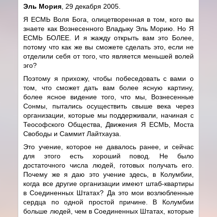
Эль Мория
, 29 декабря 2005.
Я ЕСМЬ Воля Бога, олицетворенная в том, кого вы
знаете как Вознесенного Владыку Эль Морию. Но Я
ЕСМЬ БОЛЕЕ. И я жажду открыть вам это Более,
потому что как же вы сможете сделать это, если не
отделили себя от того, что является меньшей волей
эго?
Поэтому я прихожу, чтобы побеседовать с вами о
том, что сможет дать вам более ясную картину,
более ясное видение того, что мы, Вознесенные
Сонмы, пытались осуществить свыше века через
организации, которые мы поддерживали, начиная с
Теософского Общества, Движения Я ЕСМЬ, Моста
Свободы и Саммит Лайтхауза.
Это учение, которое не давалось ранее, и сейчас
для этого есть хороший повод. Не было
достаточного числа людей, готовых получать его.
Почему же я даю это учение здесь, в Колумбии,
когда все другие организации имеют штаб-квартиры
в Соединенных Штатах? Да это мои возлюбленные
сердца по одной простой причине. В Колумбии
больше людей, чем в Соединенных Штатах, которые