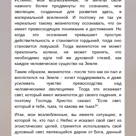
намного более продвинуты по сознанию, чем
эволюции, созданные для развития здесь, в
материальной вселенной. И поэтому не так уж
нереально такому жизнепотоку осознавать, что он
имеет превосходящее понимание и достижения. Но
когда это осознание превышает простую
действительность и становится гордыней, тогда оно
становится ловушкой. Тогда жизнепоток не может
преклонить колени, не может принять, что
необходимо идти той же духовной стезей, как
каждое человеческое существо на Земле.
Таким образом, жизнепоток - после того как он пал и
воплотился на Земле - хочет поддерживать и даже
усиливать чувство превосходства над
человеческими эволюциями. Тогда это искажает
свет, который имел жизнепоток до своего падения, и
поэтому Господь Христос сказал: "Если свет,
который в тебе, тьма, то какова же тьма?".
Итак, мои возлюбленные, вы имеете ситуацию, в
которой те, кто пал с Небес и исказил свой свет из
эгоистических целей, стремятся использовать свой
духовный свет, являющийся даром от Бога, данный