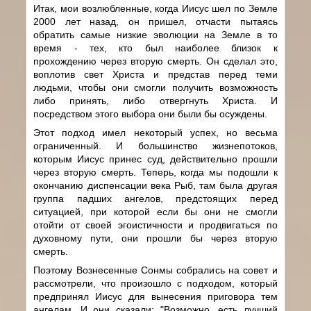
Итак, мои возлюбленные, когда Иисус шел по Земле
2000 лет назад, он пришел, отчасти пытаясь
обратить самые низкие эволюции на Земле в то
время - тех, кто был наиболее близок к
прохождению через вторую смерть. Он сделал это,
воплотив свет Христа и представ перед теми
людьми, чтобы они смогли получить возможность
либо принять, либо отвергнуть Христа. И
посредством этого выбора они были бы осуждены.
Этот подход имел некоторый успех, но весьма
ограниченный. И большинство жизнепотоков,
которым Иисус принес суд, действительно прошли
через вторую смерть. Теперь, когда мы подошли к
окончанию диспенсации века Рыб, там была другая
группа падших ангелов, предстоящих перед
ситуацией, при которой если бы они не смогли
отойти от своей эгоистичности и продвигаться по
духовному пути, они прошли бы через вторую
смерть.
Поэтому Вознесенные Сонмы собрались на совет и
рассмотрели, что произошло с подходом, который
предпринял Иисус для вынесения приговора тем
ангелам. И они сказали: "Возможно, есть лучший