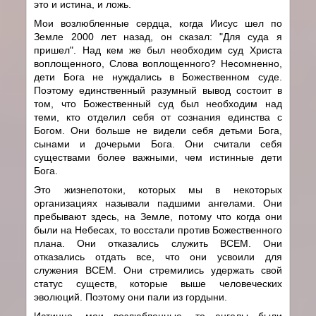
это и истина, и ложь.
Мои возлюбленные сердца, когда Иисус шел по
Земле 2000 лет назад, он сказал: "Для суда я
пришел". Над кем же был необходим суд Христа
воплощенного, Слова воплощенного? Несомненно,
дети Бога не нуждались в Божественном суде.
Поэтому единственный разумный вывод состоит в
том, что Божественный суд был необходим над
теми, кто отделил себя от сознания единства с
Богом. Они больше не видели себя детьми Бога,
сынами и дочерьми Бога. Они считали себя
существами более важными, чем истинные дети
Бога.
Это жизнепотоки, которых мы в некоторых
организациях называли падшими ангелами. Они
пребывают здесь, на Земле, потому что когда они
были на Небесах, то восстали против Божественного
плана. Они отказались служить ВСЕМ. Они
отказались отдать все, что они усвоили для
служения ВСЕМ. Они стремились удержать свой
статус существ, которые выше человеческих
эволюций. Поэтому они пали из гордыни.
Истинно, мои возлюбленные, те ангелы были