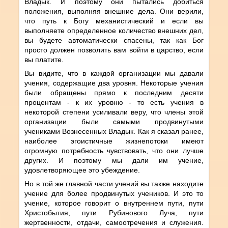
Владык. И поэтому они пытались добиться
положения, выполняя внешние дела. Они верили,
что путь к Богу механистический и если вы
выполняете определенное количество внешних дел,
вы будете автоматически спасены, так как Бог
просто должен позволить вам войти в царство, если
вы платите.
Вы видите, что в каждой организации мы давали
учения, содержащие два уровня. Некоторые учения
были обращены прямо к последним десяти
процентам - к их уровню - то есть учения в
некоторой степени усиливали веру, что члены этой
организации были самыми продвинутыми
учениками Вознесенных Владык. Как я сказал ранее,
наиболее эгоистичные жизнепотоки имеют
огромную потребность чувствовать, что они лучше
других. И поэтому мы дали им учение,
удовлетворяющее это убеждение.
Но в той же главной части учений вы также находите
учение для более продвинутых учеников. И это то
учение, которое говорит о внутреннем пути, пути
Христобытия, пути Рубинового Луча, пути
жертвенности, отдачи, самоотречения и служения.