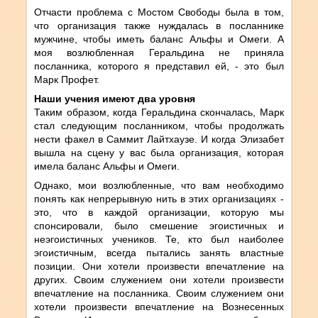
Отчасти проблема с Мостом Свободы была в том,
что организация также нуждалась в посланнике
мужчине, чтобы иметь баланс Альфы и Омеги. А
моя возлюбленная Геральдина не приняла
посланника, которого я представил ей, - это был
Марк Профет.
Наши учения имеют два уровня
Таким образом, когда Геральдина скончалась, Марк
стал следующим посланником, чтобы продолжать
нести факел в Саммит Лайтхаузе. И когда Элизабет
вышла на сцену у вас была организация, которая
имела баланс Альфы и Омеги.
Однако, мои возлюбленные, что вам необходимо
понять как непрерывную нить в этих организациях -
это, что в каждой организации, которую мы
спонсировали, было смешение эгоистичных и
неэгоистичных учеников. Те, кто был наиболее
эгоистичным, всегда пытались занять властные
позиции. Они хотели произвести впечатление на
других. Своим служением они хотели произвести
впечатление на посланника. Своим служением они
хотели произвести впечатление на Вознесенных