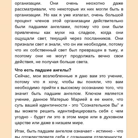
организации. Они очень неохотно даже
рассматривали, что некоторые их них могли быть в
организации. Но как я уже излагал, очень большой
процент членов этой организации действительно
были падшими ангелами, потому что они были
привлечены как мухи на сладкое, когда они
ощущали свет, текущий через посланников. Они
признали свет и знали, что он им необходим, потому
что их собственный свет был превращен в тьму, и
поэтому они не могут продолжать вечно свои
действия, не получая больше света.
Что есть падшие ангелы?
Сейчас, мои возлюбленные я даю вам это учение,
потому что я хочу, чтобы вы поняли, что вам
необходимо прийти к высокому осознанию того, что
значит быть падшим ангелом. Ключом является
учение, данное Матерью Марией в ее книге, что
суть вашей идентичности - это "Сознательное Вы" и
вы можете решить идентифицировать себя с чем
угодно - будет ли это в этом мире или в духовном
царстве или даже в низшем мире.
Итак, быть падшим ангелом означает - истинно - что
вы отождествляете себя с сознанием отделенности.