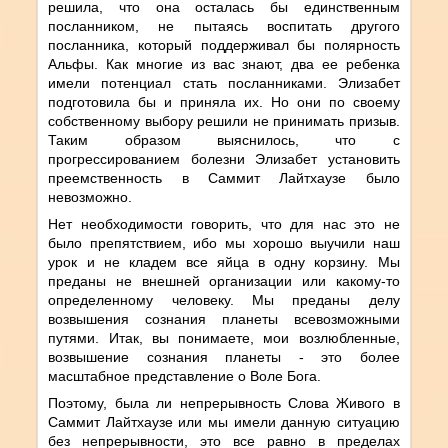
решила, что она осталась бы единственным
посланником, не пытаясь воспитать другого
посланника, который поддерживал бы полярность
Альфы. Как многие из вас знают, два ее ребенка
имели потенциал стать посланниками. Элизабет
подготовила бы и приняла их. Но они по своему
собственному выбору решили не принимать призыв.
Таким образом выяснилось, что с
прогрессированием болезни Элизабет установить
преемственность в Саммит Лайтхаузе было
невозможно.
Нет необходимости говорить, что для нас это не
было препятствием, ибо мы хорошо выучили наш
урок и не кладем все яйца в одну корзину. Мы
преданы не внешней организации или какому-то
определенному человеку. Мы преданы делу
возвышения сознания планеты всевозможными
путями. Итак, вы понимаете, мои возлюбленные,
возвышение сознания планеты - это более
масштабное представление о Воле Бога.
Поэтому, была ли непрерывность Слова Живого в
Саммит Лайтхаузе или мы имели данную ситуацию
без непрерывности, это все равно в пределах