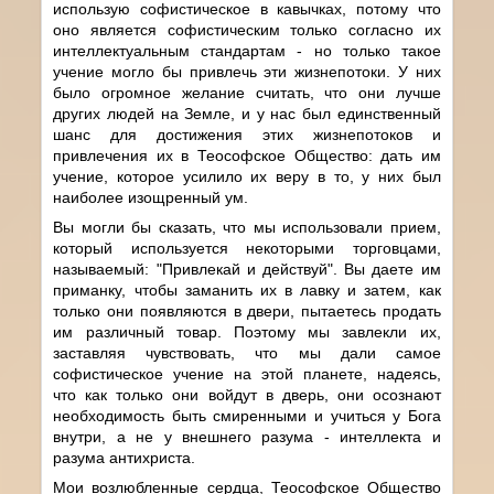
использую софистическое в кавычках, потому что
оно является софистическим только согласно их
интеллектуальным стандартам - но только такое
учение могло бы привлечь эти жизнепотоки. У них
было огромное желание считать, что они лучше
других людей на Земле, и у нас был единственный
шанс для достижения этих жизнепотоков и
привлечения их в Теософское Общество: дать им
учение, которое усилило их веру в то, у них был
наиболее изощренный ум.
Вы могли бы сказать, что мы использовали прием,
который используется некоторыми торговцами,
называемый: "Привлекай и действуй". Вы даете им
приманку, чтобы заманить их в лавку и затем, как
только они появляются в двери, пытаетесь продать
им различный товар. Поэтому мы завлекли их,
заставляя чувствовать, что мы дали самое
софистическое учение на этой планете, надеясь,
что как только они войдут в дверь, они осознают
необходимость быть смиренными и учиться у Бога
внутри, а не у внешнего разума - интеллекта и
разума антихриста.
Мои возлюбленные сердца, Теософское Общество