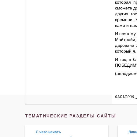
которая п
сможете до
других го
времени. 
вами и нам
И поэтому 
Майтрейи,
дарована 
который я
И так, я 
ПОБЕДИМ".
(аплодисм
03/01/2006
,
ТЕМАТИЧЕСКИЕ РАЗДЕЛЫ САЙТЫ
С чего начать
Личн