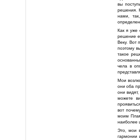
вы поступ
решения. 
нами, так
определен
Как я уже
решение е
Веку. Вот
поэтому вы
такое реш
основанны
чела в оп
представля
Мои возлю
они оба пр
они видят,
можете в
проявитьс
вот почем
моим Плам
наиболее 
Это, мои 
гармонии 