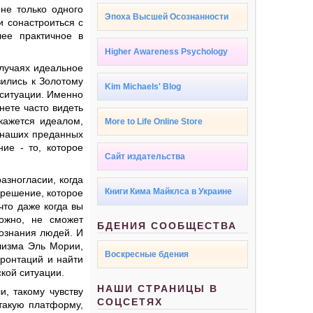
 не только одного
Эпоха Высшей Осознанности
и сонастроиться с
лее практичное в
Higher Awareness Psychology
случаях идеальное
ились к Золотому
Kim Michaels' Blog
 ситуации. Именно
нете часто видеть
кажется идеалом,
More to Life Online Store
 наших преданных
ние - то, которое
Сайт издательства
азногласии, когда
Книги Кима Майклса в Украине
 решение, которое
что даже когда вы
ожно, не сможет
БДЕНИЯ СООБЩЕСТВА
сознания людей. И
лизма Эль Мории,
Воскресные бдения
ронтаций и найти
кой ситуации.
НАШИ СТРАНИЦЫ В
, такому чувству
СОЦСЕТЯХ
 такую платформу,