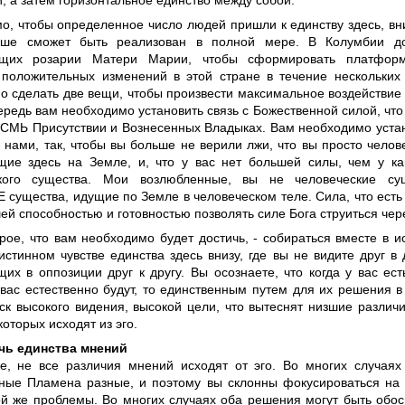
, а затем горизонтальное единство между собой.
о, чтобы определенное число людей пришли к единству здесь, вни
ыше сможет быть реализован в полной мере. В Колумбии до
ющих розарии Матери Марии, чтобы сформировать платфор
 положительных изменений в этой стране в течение нескольких
о сделать две вещи, чтобы произвести максимальное воздействие 
редь вам необходимо установить связь с Божественной силой, что е
СМЬ Присутствии и Вознесенных Владыках. Вам необходимо устан
 нами, так, чтобы вы больше не верили лжи, что вы просто челов
ие здесь на Земле, и, что у вас нет большей силы, чем у как
ского существа. Мои возлюбленные, вы не человеческие су
существа, идущие по Земле в человеческом теле. Сила, что есть 
ей способностью и готовностью позволять силе Бога струиться чере
орое, что вам необходимо будет достичь, - собираться вместе в 
истинном чувстве единства здесь внизу, где вы не видите друг в 
их в оппозиции друг к другу. Вы осознаете, что когда у вас ес
 вас естественно будут, то единственным путем для их решения в
ск высокого видения, высокой цели, что вытеснят низшие различи
которых исходят из эго.
чь единства мнений
е, не все различия мнений исходят от эго. Во многих случаях
ные Пламена разные, и поэтому вы склонны фокусироваться на
ой же проблемы. Во многих случаях оба решения могут быть обо