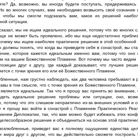
ите? Да, возможно, вы иногда будете поступать, придерживаясь
Но во многих случаях, вам необходимо возвысить своё сознание 
, чтобы мы смогли подсказать вам, какое из решений наибо
ной ситуации.
 сказал, мы не ищем идеального решения, потому что во многих 
ще не может быть проявлено, ибо мы еще недостаточно приблиз
 почему мы ищем наиболее практичное решение в этой особенной
 должны понять, что когда вы приведите себя в сонастрой, вы ста
ение, которое кажется идеальным именно вам, потому что оно 
м на вашем Божественном Пламени. Вот почему мы часто видим
позиции друг к другу, где каждый доказывает, что лучшее реше
ется с точки зрения его или её Божественного Пламени.
бленные, нам грустно наблюдать, как два человека пребывают в р
авы в том смысле, что с точки зрения их Божественного Пламени,
 является идеальным. Так что я прошу вас принять во внимание, 
идеть идеальное решение проблемы или ситуации, оно, возм
я, потому что это слишком непрактично из-за внешних условий и 
у я прошу вас войти в сонастрой с Пламенем Практического Реа
енем Дипломатии, так, что вам можно будет избежать этих конф
целесообразное решение и объединиться на основе этой практичес
возлюбленные, приведет вас к полному ощущению единства цели
и мира друг с другом, что вы действительно сможете построить