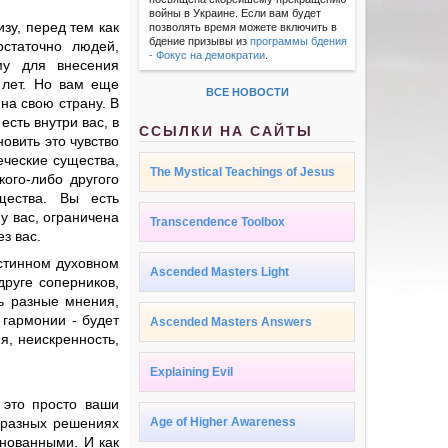
войны в Украине. Если вам будет
зу, перед тем как
позволять время можете включить в
бдение призывы из
программы бдения
статочно людей,
- Фокус на демократии
.
му для внесения
 лет. Но вам еще
ВСЕ НОВОСТИ
на свою страну. В
сть внутри вас, в
ССЫЛКИ НА САЙТЫ
овить это чувство
еческие существа,
The Mystical Teachings of Jesus
ого-либо другого
щества. Вы есть
у вас, ограничена
Transcendence Toolbox
з вас.
истинном духовном
Ascended Masters Light
друге соперников,
ть разные мнения,
 гармонии - будет
Ascended Masters Answers
я, неискренность,
Explaining Evil
 это просто ваши
 разных решениях
Age of Higher Awareness
снованными. И как