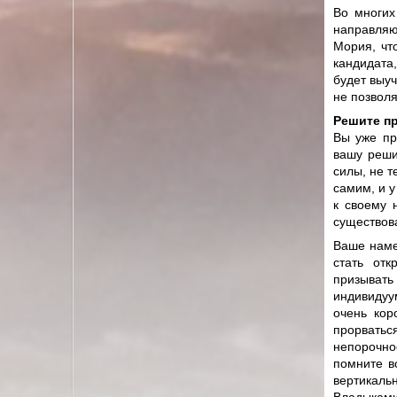
Во многих
направляю
Мория, чт
кандидата
будет выуч
не позволя
Решите пр
Вы уже пр
вашу реши
силы, не т
самим, и у
к своему 
существов
Ваше наме
стать от
призывать
индивидуу
очень кор
прорватьс
непорочно
помните в
вертикал