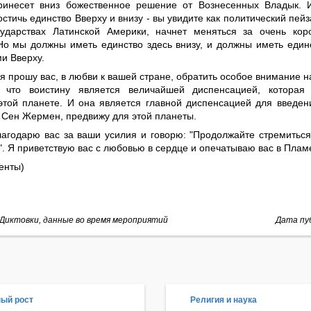
ринесет вниз божественное решение от Вознесенных Владык. 
стичь единство Вверху и внизу - вы увидите как политический пейз
сударствах Латинской Америки, начнет меняться за очень кор
Но мы должны иметь единство здесь внизу, и должны иметь един
и Вверху.
я прошу вас, в любви к вашей стране, обратить особое внимание 
 что воистину является величайшей диспенсацией, которая 
этой планете. И она является главной диспенсацией для введен
, Сен Жермен, предвижу для этой планеты.
благодарю вас за ваши усилия и говорю: "Продолжайте стремиться
 Я приветствую вас с любовью в сердце и опечатываю вас в Плам
енты)
Диктовки, данные во время мероприятий
Дата пуб
ый рост
Религия и наука