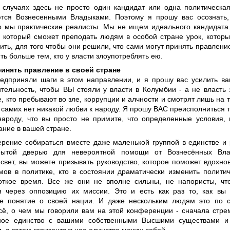
 случаях здесь не просто один кандидат или одна политическая
тся Вознесенными Владыками. Поэтому я прошу вас осознать,
о мы практические реалисты. Мы не ищем идеального кандидата
, который сможет преподать людям в особой стране урок, котор
ить, для того чтобы они решили, что сами могут принять правление
ть больше тем, кто у власти злоупотреблять ею.
инять правление в своей стране
едприняли шаги в этом направлении, и я прошу вас усилить ва
тельность, чтобы ВЫ стояли у власти в Колумбии - а не власть
е, кто пребывают во зле, коррупции и алчности и смотрят лишь на т
 самих нет никакой любви к народу. Я прошу ВАС преисполниться 
народу, что вы просто не примите, что определенные условия, 
ание в вашей стране.
рение собираться вместе даже маленькой группой в единстве и
крытой дверью для невероятной помощи от Вознесённых Вл
 свет, вы можете призывать руководство, которое поможет вдохно
мов в политике, кто в состоянии драматически изменить полити
откое время. Все же они не вполне сильны, не напористы, чт
я через оппозицию их миссии. Это и есть как раз то, как вы
е понятие о своей нации. И даже нескольким людям это по с
сё, о чем мы говорили вам на этой конференции - сначала стре
ьное единство с вашими собственными Высшими существами и