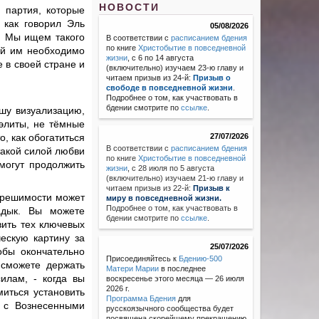
НОВОСТИ
 партия, которые
 как говорил Эль
05/08/2026
. Мы ищем такого
В соответствии с
расписанием бдения
по книге
Христобытие в повседневной
ый им необходимо
жизни
, с 6 по 14 августа
 в своей стране и
(включительно) изучаем 23-ю главу и
читаем призыв из 24-й:
Призыв о
свободе в повседневной жизни
.
Подробнее о том, как участвовать в
бдении смотрите по
ссылке
.
шу визуализацию,
 элиты, не тёмные
о, как обогатиться
27/07/2026
В соответствии с
расписанием бдения
такой силой любви
по книге
Христобытие в повседневной
могут продолжить
жизни
,
с 28 июля по 5 августа
(включительно) изучаем 21-ю главу и
читаем призыв из 22-й:
Призыв к
 решимости может
миру в повседневной жизни.
Подробнее о том, как участвовать в
адык. Вы можете
бдении смотрите по
ссылке
.
вить тех ключевых
ческую картину за
25/07/2026
обы окончательно
Присоединяйтесь к
Бдению-500
 сможете держать
Матери Марии
в последнее
илам, - когда вы
воскресенье этого месяца — 26 июля
2026 г.
миться установить
Программа Бдения
для
 с Вознесенными
русскоязычного сообщества будет
посвящена скорейшему прекращению