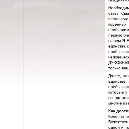
Владыками
Необходим
ответ Св
использу
коренных,
необходим
первую оче
вашем Я Е
единства с
пребывающ
человече
ДУХОВНЫЕ 
только ваш
Далее, вт
единстве, 
пребывающ
которые у
всегда пои
многие из 
Как дости
Конечно ж
Божествен
одной и т