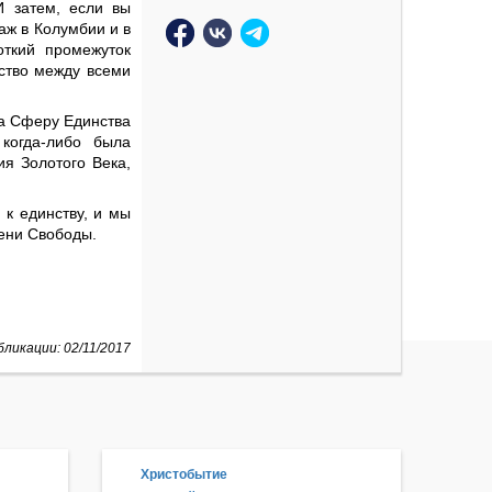
И затем, если вы
аж в Колумбии и в
откий промежуток
ство между всеми
на Сферу Единства
когда-либо была
ия Золотого Века,
 к единству, и мы
ени Свободы.
ликации: 02/11/2017
Христобытие