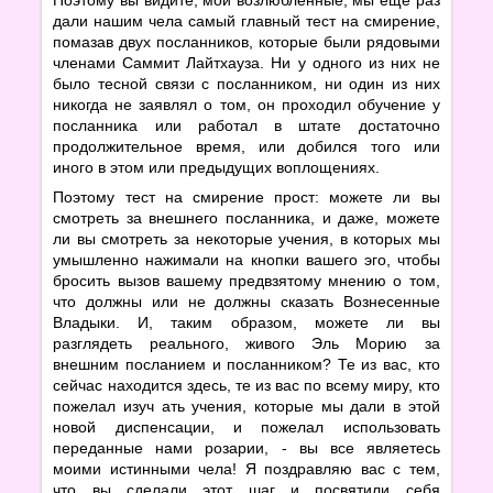
дали нашим чела самый главный тест на смирение,
помазав двух посланников, которые были рядовыми
членами Саммит Лайтхауза. Ни у одного из них не
было тесной связи с посланником, ни один из них
никогда не заявлял о том, он проходил обучение у
посланника или работал в штате достаточно
продолжительное время, или добился того или
иного в этом или предыдущих воплощениях.
Поэтому тест на смирение прост: можете ли вы
смотреть за внешнего посланника, и даже, можете
ли вы смотреть за некоторые учения, в которых мы
умышленно нажимали на кнопки вашего эго, чтобы
бросить вызов вашему предвзятому мнению о том,
что должны или не должны сказать Вознесенные
Владыки. И, таким образом, можете ли вы
разглядеть реального, живого Эль Морию за
внешним посланием и посланником? Те из вас, кто
сейчас находится здесь, те из вас по всему миру, кто
пожелал изуч ать учения, которые мы дали в этой
новой диспенсации, и пожелал использовать
переданные нами розарии, - вы все являетесь
моими истинными чела! Я поздравляю вас с тем,
что вы сделали этот шаг и посвятили себя