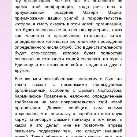
эту организацию. Все же, как мы объясняли во
время этой конференции, когда речь шла о
приумножении розариев Матери Марии,
приумножении ваших усилий и покровительстве,
которое я смогу оказать в этой новой организации,
это будет основано не на внешних критериях, таких
как: членство в организации, готовность читать
определенное количество вел ений или проведение
определенного числа служб. Это в действительности
будет спонсорство, которое будет полностью
основано на готовности людей следовать по пути к
Единству и их готовности войти в единство друг с
другом.
Все же мои возлюбленные, поскольку я был так
тесно связан с несколькими предыдущими
организациями, особенно с Саммит Лайтхаузом,
Кармическое Правление, наложило определенные
требования на мое покровительство этой новой
организации. Должен сообщить вам весьма
откровенно, что, поскольку я наработал некоторую
карму, спонсируя Саммит Лайтхауз в том виде, в
каком я это делал, мне не позволили впредь
оказывать поддержку тем, кто следует внешней
стезей. Таким образом, я должен сказать вам, что