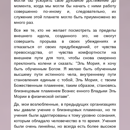
могли бы ускорить свое духовное достижение до
момента, когда мы могли бы начать с ними работу
совершенно по-иному и, следовательно, их
служение этой планете могло быть приумножено во
много раз.
Все же те, кто не желает посмотреть за пределы
внешнего идола, созданного эго, не смогут
совершить прорыва в своих убеждениях и
отказаться от своих предубеждений, от чувства
превосходства, от чувства комфортности на
внешнем пути для того, чтобы снова смиренно
преклонить колени и сказать: "Эль Мория, я хочу
быть обученным Богом. Я желаю быть обученным
высшему пути истинного чела, внутреннему пути
становления единым с тобой, Эль Мория, с твоим
Божественным пламенем, таким образом, становясь
близнецовым пламенем Вознес енного Владыки Эль
Мории в физической октаве".
Да, мои возлюбленные, в предыдущих организациях
мы давали учение о близнецовых пламенах, но те
учения были адаптированы к тому уровню сознания,
которым обладало человечество в то время. Учения
были очень линейны, но всегда есть более высокое