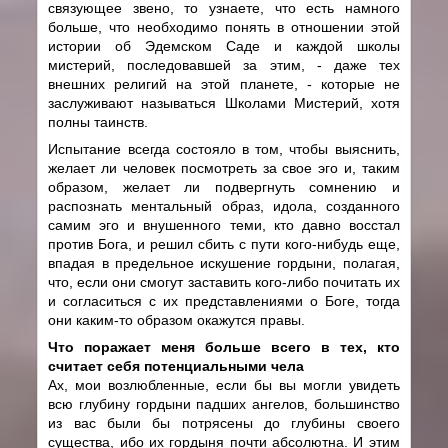
связующее звено, то узнаете, что есть намного
больше, что необходимо понять в отношении этой
истории об Эдемском Саде и каждой школы
мистерий, последовавшей за этим, - даже тех
внешних религий на этой планете, - которые не
заслуживают называться Школами Мистерий, хотя
полны таинств.
Испытание всегда состояло в том, чтобы выяснить,
желает ли человек посмотреть за свое эго и, таким
образом, желает ли подвергнуть сомнению и
распознать ментальный образ, идола, созданного
самим эго и внушенного теми, кто давно восстал
против Бога, и решил сбить с пути кого-нибудь еще,
впадая в предельное искушение гордыни, полагая,
что, если они смогут заставить кого-либо почитать их
и согласиться с их представлениями о Боге, тогда
они каким-то образом окажутся правы.
Что поражает меня больше всего в тех, кто
считает себя потенциальными чела
Ах, мои возлюбленные, если бы вы могли увидеть
всю глубину гордыни падших ангелов, большинство
из вас были бы потрясены до глубины своего
существа, ибо их гордыня почти абсолютна. И этим