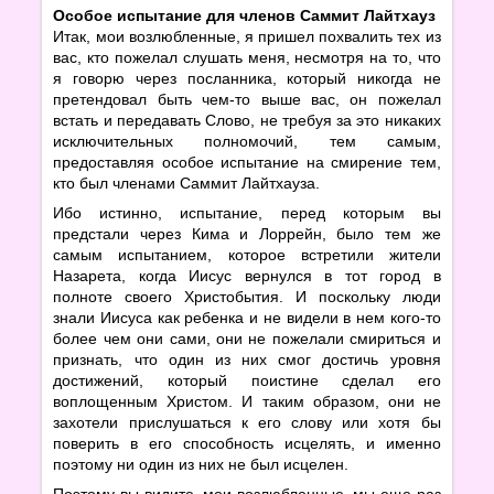
Особое испытание для членов Саммит Лайтхауз
Итак, мои возлюбленные, я пришел похвалить тех из
вас, кто пожелал слушать меня, несмотря на то, что
я говорю через посланника, который никогда не
претендовал быть чем-то выше вас, он пожелал
встать и передавать Слово, не требуя за это никаких
исключительных полномочий, тем самым,
предоставляя особое испытание на смирение тем,
кто был членами Саммит Лайтхауза.
Ибо истинно, испытание, перед которым вы
предстали через Кима и Лоррейн, было тем же
самым испытанием, которое встретили жители
Назарета, когда Иисус вернулся в тот город в
полноте своего Христобытия. И поскольку люди
знали Иисуса как ребенка и не видели в нем кого-то
более чем они сами, они не пожелали смириться и
признать, что один из них смог достичь уровня
достижений, который поистине сделал его
воплощенным Христом. И таким образом, они не
захотели прислушаться к его слову или хотя бы
поверить в его способность исцелять, и именно
поэтому ни один из них не был исцелен.
Поэтому вы видите, мои возлюбленные, мы еще раз