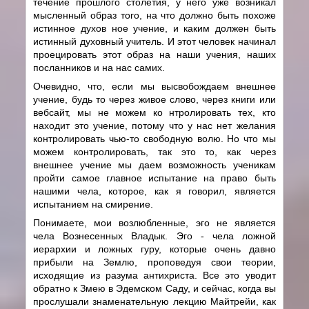
течение прошлого столетия, у него уже возникал
мысленный образ того, на что должно быть похоже
истинное духов ное учение, и каким должен быть
истинный духовный учитель. И этот человек начинал
проецировать этот образ на наши учения, наших
посланников и на нас самих.
Очевидно, что, если мы высвобождаем внешнее
учение, будь то через живое слово, через книги или
вебсайт, мы не можем ко нтролировать тех, кто
находит это учение, потому что у нас нет желания
контролировать чью-то свободную волю. Но что мы
можем контролировать, так это то, как через
внешнее учение мы даем возможность ученикам
пройти самое главное испытание на право быть
нашими чела, которое, как я говорил, является
испытанием на смирение.
Понимаете, мои возлюбленные, эго не является
чела Вознесенных Владык. Эго - чела ложной
иерархии и ложных гуру, которые очень давно
прибыли на Землю, проповедуя свои теории,
исходящие из разума антихриста. Все это уводит
обратно к Змею в Эдемском Саду, и сейчас, когда вы
прослушали знаменательную лекцию Майтрейи, как