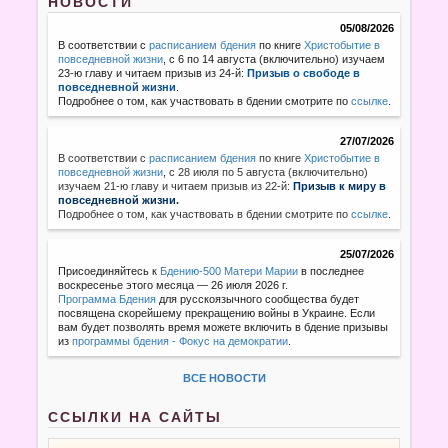
НОВОСТИ
05/08/2026
В соответствии с
расписанием бдения
по книге
Христобытие в
повседневной жизни
, с 6 по 14 августа (включительно) изучаем
23-ю главу и читаем призыв из 24-й:
Призыв о свободе в
повседневной жизни
.
Подробнее о том, как участвовать в бдении смотрите по
ссылке
.
27/07/2026
В соответствии с
расписанием бдения
по книге
Христобытие в
повседневной жизни
,
с 28 июля по 5 августа (включительно)
изучаем 21-ю главу и читаем призыв из 22-й:
Призыв к миру в
повседневной жизни.
Подробнее о том, как участвовать в бдении смотрите по
ссылке
.
25/07/2026
Присоединяйтесь к
Бдению-500 Матери Марии
в последнее
воскресенье этого месяца — 26 июля 2026 г.
Программа Бдения
для русскоязычного сообщества будет
посвящена скорейшему прекращению войны в Украине. Если
вам будет позволять время можете включить в бдение призывы
из
программы бдения - Фокус на демократии
.
ВСЕ НОВОСТИ
ССЫЛКИ НА САЙТЫ