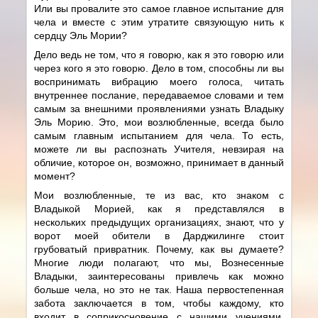
Или вы провалите это самое главное испытание для
чела и вместе с этим утратите связующую нить к
сердцу Эль Мории?
Дело ведь не том, что я говорю, как я это говорю или
через кого я это говорю. Дело в том, способны ли вы
воспринимать вибрацию моего голоса, читать
внутреннее послание, передаваемое словами и тем
самым за внешними проявлениями узнать Владыку
Эль Морию. Это, мои возлюбленные, всегда было
самым главным испытанием для чела. То есть,
можете ли вы распознать Учителя, невзирая на
обличие, которое он, возможно, принимает в данный
момент?
Мои возлюбленные, те из вас, кто знаком с
Владыкой Морией, как я представлялся в
нескольких предыдущих организациях, знают, что у
ворот моей обители в Дарджилинге стоит
грубоватый привратник. Почему, как вы думаете?
Многие люди полагают, что мы, Вознесенные
Владыки, заинтересованы привлечь как можно
больше чела, но это не так. Наша первостепенная
забота заключается в том, чтобы каждому, кто
входит в соприкосновение с нашими учениями,