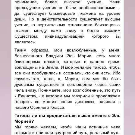
понимание, более высокое учение. Наши
предыдущие учения не были необоснованными, -
да, существует близнецовые пламена на уровне
души. Но в действительности существует высшее
учение, о вертикальных отношениях близнецовых
пламен между вами внизу и более высоким
Существом, индивидуализацией которого вы
являетесь.
Таким образом, мои возлюбленные, у меня,
Вознесенного Владыки Эль Мории, есть много
близнецовых пламен, которые в данное время
воплощены на Земле. И мое желание таково, чтобы
все они пробудились и осознали, кто они есть. Ибо
случись это, тогда, я, Мория, сам мог бы быть
духовным существом в воплощении через своих
чела внизу. Понимаете, мои возлюбленные, это путь
к Единству, - о котором мы говорили и продолжаем
говорить во многих наших диктовках, начиная с
нашего Осеннего Класса.
Готовы ли вы продвигаться выше вместе с Эль
Морией?
Мы горячо желаем, чтобы наши истинные чела
открыли и приняли внутренний путь, реальный путь.