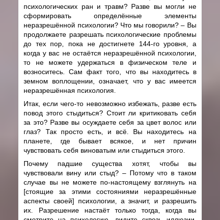
психологических ран и травм? Разве вы могли не
сформировать определённые элементы
неразрешённой психологии? Что мы говорили? – Вы
продолжаете разрешать психологические проблемы
до тех пор, пока не достигнете 144-го уровня, а
когда у вас не остаётся неразрешённой психологии,
то не можете удержаться в физическом теле и
возноситесь. Сам факт того, что вы находитесь в
земном воплощении, означает, что у вас имеется
неразрешённая психология.
Итак, если чего-то невозможно избежать, разве есть
повод этого стыдиться? Стоит ли критиковать себя
за это? Разве вы осуждаете себя за цвет волос или
глаз? Так просто есть, и всё. Вы находитесь на
планете, где бывает всякое, и нет причин
чувствовать себя виноватым или стыдиться этого.
Почему падшие существа хотят, чтобы вы
чувствовали вину или стыд? – Потому что в таком
случае вы не можете по-настоящему взглянуть на
[стоящие за этими состояниями неразрешённые
аспекты своей] психологии, а значит, и разрешить
их. Разрешение настаёт только тогда, когда вы
смотрите на психологию, видите сквозь иллюзии,