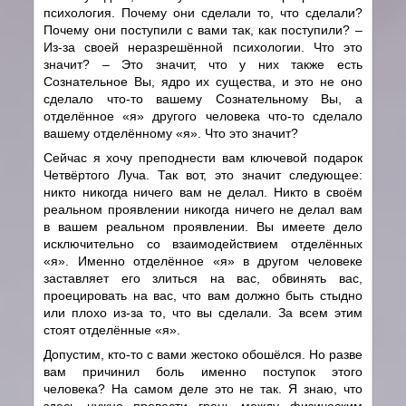
психология. Почему они сделали то, что сделали?
Почему они поступили с вами так, как поступили? –
Из-за своей неразрешённой психологии. Что это
значит? – Это значит, что у них также есть
Сознательное Вы, ядро их существа, и это не оно
сделало что-то вашему Сознательному Вы, а
отделённое «я» другого человека что-то сделало
вашему отделённому «я». Что это значит?
Сейчас я хочу преподнести вам ключевой подарок
Четвёртого Луча. Так вот, это значит следующее:
никто никогда ничего вам не делал. Никто в своём
реальном проявлении никогда ничего не делал вам
в вашем реальном проявлении. Вы имеете дело
исключительно со взаимодействием отделённых
«я». Именно отделённое «я» в другом человеке
заставляет его злиться на вас, обвинять вас,
проецировать на вас, что вам должно быть стыдно
или плохо из-за то, что вы сделали. За всем этим
стоят отделённые «я».
Допустим, кто-то с вами жестоко обошёлся. Но разве
вам причинил боль именно поступок этого
человека? На самом деле это не так. Я знаю, что
здесь нужно провести грань между физическим