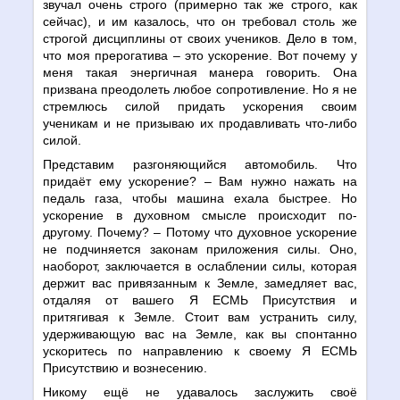
звучал очень строго (примерно так же строго, как
сейчас), и им казалось, что он требовал столь же
строгой дисциплины от своих учеников. Дело в том,
что моя прерогатива – это ускорение. Вот почему у
меня такая энергичная манера говорить. Она
призвана преодолеть любое сопротивление. Но я не
стремлюсь силой придать ускорения своим
ученикам и не призываю их продавливать что-либо
силой.
Представим разгоняющийся автомобиль. Что
придаёт ему ускорение? – Вам нужно нажать на
педаль газа, чтобы машина ехала быстрее. Но
ускорение в духовном смысле происходит по-
другому. Почему? – Потому что духовное ускорение
не подчиняется законам приложения силы. Оно,
наоборот, заключается в ослаблении силы, которая
держит вас привязанным к Земле, замедляет вас,
отдаляя от вашего Я ЕСМЬ Присутствия и
притягивая к Земле. Стоит вам устранить силу,
удерживающую вас на Земле, как вы спонтанно
ускоритесь по направлению к своему Я ЕСМЬ
Присутствию и вознесению.
Никому ещё не удавалось заслужить своё