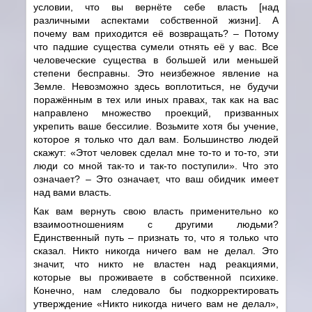
условии, что вы вернёте себе власть [над
различными аспектами собственной жизни]. А
почему вам приходится её возвращать? – Потому
что падшие существа сумели отнять её у вас. Все
человеческие существа в большей или меньшей
степени бесправны. Это неизбежное явление на
Земле. Невозможно здесь воплотиться, не будучи
поражённым в тех или иных правах, так как на вас
направлено множество проекций, призванных
укрепить ваше бессилие. Возьмите хотя бы учение,
которое я только что дал вам. Большинство людей
скажут: «Этот человек сделал мне то-то и то-то, эти
люди со мной так-то и так-то поступили». Что это
означает? – Это означает, что ваш обидчик имеет
над вами власть.
Как вам вернуть свою власть применительно ко
взаимоотношениям с другими людьми?
Единственный путь – признать то, что я только что
сказал. Никто никогда ничего вам не делал. Это
значит, что никто не властен над реакциями,
которые вы проживаете в собственной психике.
Конечно, нам следовало бы подкорректировать
утверждение «Никто никогда ничего вам не делал»,