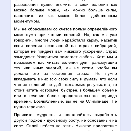
разрешения нужно вложить в свои веления как
можно больше мощи, как можно больше силы,
наполнить их как можно более действенным
моментумом.
Мы не сбрасываем со счетов пользу определённого
моментума при чтении велений. Но, как мы уже
говорили, многие люди наработали карму, насытив
свои веления основанной на страхе вибрацией,
которая не придаёт вам никакого ускорения. Страх
замедляет. Ускориться помогает любовь. Хотя мы и
призываем вас читать веления для трансмутации
тех или иных энергий, мы не хотим, чтобы вы
делали это из состояния страха. Не нужно
вкладывать в них всю свою силу и думать, что если
чтение велений не даёт желаемых результатов, то
стоит читать их громче, быстрее, в большем объёме
или в течение более продолжительного периода
времени. Возлюбленные, вы не на Олимпиаде. Не
нужно героизма.
Проявите мудрость и постарайтесь выработать
другой подход к духовному росту, не основанный на
силе. Силой небеса не взять. Никакое приложение