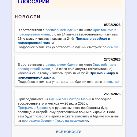
ГЛОССАРИЙ
НОВОСТИ
05/08/2026
В соответствии с
расписанием бдения
по книге
Христобытие в
повседневной жизни
, с 6 по 14 августа (включительно) изучаем
23-ю главу и читаем призыв из 24-й:
Призыв о свободе в
повседневной жизни
.
Подробнее о том, как участвовать в бдении смотрите по
ссылке
.
27/07/2026
В соответствии с
расписанием бдения
по книге
Христобытие в
повседневной жизни
,
с 28 июля по 5 августа (включительно)
изучаем 21-ю главу и читаем призыв из 22-й:
Призыв к миру в
повседневной жизни.
Подробнее о том, как участвовать в бдении смотрите по
ссылке
.
25/07/2026
Присоединяйтесь к
Бдению-500 Матери Марии
в последнее
воскресенье этого месяца — 26 июля 2026 г.
Программа Бдения
для русскоязычного сообщества будет
посвящена скорейшему прекращению войны в Украине. Если
вам будет позволять время можете включить в бдение призывы
из
программы бдения - Фокус на демократии
.
ВСЕ НОВОСТИ