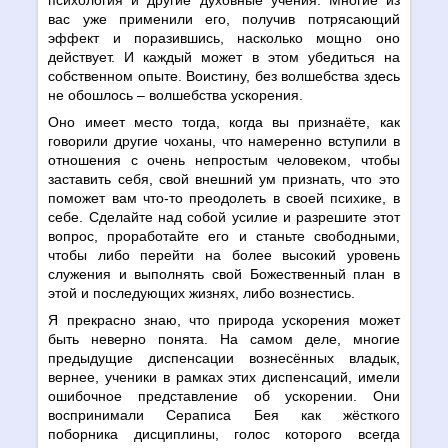
вас уже применили его, получив потрясающий
эффект и поразившись, насколько мощно оно
действует. И каждый может в этом убедиться на
собственном опыте. Воистину, без волшебства здесь
не обошлось – волшебства ускорения.
Оно имеет место тогда, когда вы признаёте, как
говорили другие чоханы, что намеренно вступили в
отношения с очень непростым человеком, чтобы
заставить себя, свой внешний ум признать, что это
поможет вам что-то преодолеть в своей психике, в
себе. Сделайте над собой усилие и разрешите этот
вопрос, проработайте его и станьте свободными,
чтобы либо перейти на более высокий уровень
служения и выполнять свой Божественный план в
этой и последующих жизнях, либо вознестись.
Я прекрасно знаю, что природа ускорения может
быть неверно понята. На самом деле, многие
предыдущие диспенсации вознесённых владык,
вернее, ученики в рамках этих диспенсаций, имели
ошибочное представление об ускорении. Они
воспринимали Сераписа Бея как жёсткого
поборника дисциплины, голос которого всегда