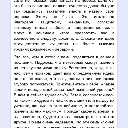
силы не поможет вам попасть на небеса. Если бы
это было возможно, падшие существа давно бы уже
там оказались, захватили власть и навели свои
порядки. Этому не бывать. Это исключено
благодаря защитному механизму, согласно
которому только любовь и неприменение силы
могут в конечном итоге превратить вас в
вознесённого владыку, архангела, Элохим или даже
могущественное существо на более высоких
уровнях космической иерархии.
Это всё, чем я хотел с вами поделиться в данном
послании. Надеюсь, что некоторые смогут извлечь
из него ту или иную пользу. Естественно, каждый из
нас, семи чоханов, даёт вам определённую идею,
но это не значит, что вы должны в них одинаково
глубоко погружаться. Прислушайтесь к себе: «Какие
задачи передо мной ставит мой нынешний уровень?
В чём я сейчас нуждаюсь?» Затем сосредоточьтесь
на каком-то одном из наших посланий или на других
учениях, данных на этом вебинаре, и постарайтесь
извлечь из них максимум. Пройдёт какое-то время, и
вы, возможно, будете готовы посмотреть на что-то
другое. Но мы очень надеемся, что эти семь ключей
сослужат вам хорошую службу на разных этапах