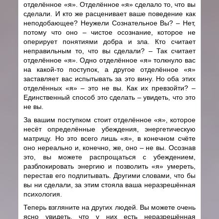
отделённое «я». Отделённое «я» сделало то, что вы
сделали. И кто же расценивает ваше поведение как
неподобающее? Неужели Сознательное Вы? – Нет,
потому что оно – чистое осознание, которое не
оперирует понятиями добра и зла. Кто считает
неправильным то, что вы сделали? – Так считает
отделённое «я». Одно отделённое «я» толкнуло вас
на какой-то поступок, а другое отделённое «я»
заставляет вас испытывать за это вину. Но оба этих
отделённых «я» – это не вы. Как их превзойти? –
Единственный способ это сделать – увидеть, что это
не вы.
За вашим поступком стоит отделённое «я», которое
несёт определённые убеждения, энергетическую
матрицу. Но это всего лишь «я», в конечном счёте
оно нереально и, конечно, же, оно – не вы. Осознав
это, вы можете распрощаться с убеждением,
разблокировать энергию и позволить «я» умереть,
перестав его подпитывать. Другими словами, что бы
вы ни сделали, за этим стояла ваша неразрешённая
психология.
Теперь взгляните на других людей. Вы можете очень
ясно увидеть, что у них есть неразрешённая