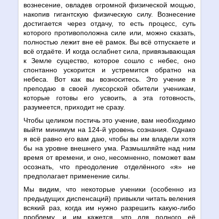
вознесение, овладев огромной физической мощью,
накопив гигантскую физическую силу. Вознесение
достигается через отдачу, то есть процесс, суть
которого противоположна силе или, можно сказать,
полностью лежит вне её рамок. Вы всё отпускаете и
всё отдаёте. И когда ослабнет сила, привязывающая
к Земле существо, которое сошло с небес, оно
спонтанно ускорится и устремится обратно на
небеса. Вот как вы возноситесь. Это учение я
преподаю в своей луксорской обители ученикам,
которые готовы его усвоить, а эта готовность,
разумеется, приходит не сразу.
Чтобы целиком постичь это учение, вам необходимо
выйти минимум на 124-й уровень сознания. Однако
я всё равно его вам даю, чтобы вы им владели хотя
бы на уровне внешнего ума. Размышляйте над ним
время от времени, и оно, несомненно, поможет вам
осознать, что преодоление отделённого «я» не
предполагает применение силы.
Мы видим, что некоторые ученики (особенно из
предыдущих диспенсаций) привыкли читать веления
всякий раз, когда им нужно разрешить какую-либо
проблему, и им кажется, что для полного её