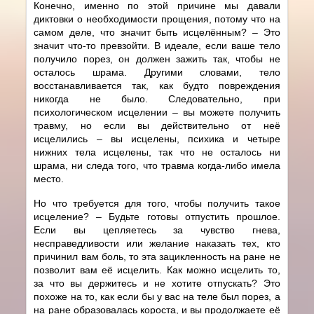
Конечно, именно по этой причине мы давали
диктовки о необходимости прощения, потому что на
самом деле, что значит быть исцелённым? – Это
значит что-то превзойти. В идеале, если ваше тело
получило порез, он должен зажить так, чтобы не
осталось шрама. Другими словами, тело
восстанавливается так, как будто повреждения
никогда не было. Следовательно, при
психологическом исцелении – вы можете получить
травму, но если вы действительно от неё
исцелились – вы исцелены, психика и четыре
нижних тела исцелены, так что не осталось ни
шрама, ни следа того, что травма когда-либо имела
место.
Но что требуется для того, чтобы получить такое
исцеление? – Будьте готовы отпустить прошлое.
Если вы цепляетесь за чувство гнева,
несправедливости или желание наказать тех, кто
причинил вам боль, то эта зацикленность на ране не
позволит вам её исцелить. Как можно исцелить то,
за что вы держитесь и не хотите отпускать? Это
похоже на то, как если бы у вас на теле был порез, а
на ране образовалась короста, и вы продолжаете её