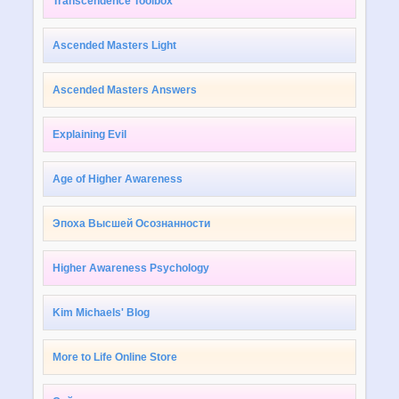
Transcendence Toolbox
Ascended Masters Light
Ascended Masters Answers
Explaining Evil
Age of Higher Awareness
Эпоха Высшей Осознанности
Higher Awareness Psychology
Kim Michaels' Blog
More to Life Online Store