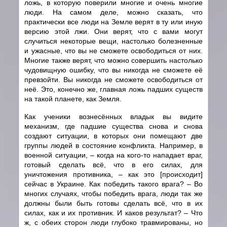
ложь, в которую поверили многие и очень многие
люди. На самом деле, можно сказать, что
практически все люди на Земле верят в ту или иную
версию этой лжи. Они верят, что с вами могут
случиться некоторые вещи, настолько болезненные
и ужасные, что вы не сможете освободиться от них.
Многие также верят, что можно совершить настолько
чудовищную ошибку, что вы никогда не сможете её
превзойти. Вы никогда не сможете освободиться от
неё. Это, конечно же, главная ложь падших существ
на такой планете, как Земля.
Как ученики вознесённых владык вы видите
механизм, где падшие существа снова и снова
создают ситуации, в которых они помещают две
группы людей в состояние конфликта. Например, в
военной ситуации, – когда на кого-то нападает враг,
готовый сделать всё, что в его силах, для
уничтожения противника, – как это [происходит]
сейчас в Украине. Как победить такого врага? – Во
многих случаях, чтобы победить врага, люди так же
должны были быть готовы сделать всё, что в их
силах, как и их противник. И каков результат? – Что
ж, с обеих сторон люди глубоко травмированы, но