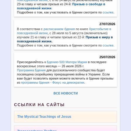
23-ю главу и читаем призыв из 24-й:
Призыв о свободе в
повседневной жизни
.
Подробнее о том, как участвовать в бдении смотрите по
ссылке
.
27/07/2026
В соответствии с
расписанием бдения
по книге
Христобытие в
повседневной жизни
,
с 28 июля по 5 августа (включительно)
изучаем 21-ю главу и читаем призыв из 22-й:
Призыв к миру в
повседневной жизни.
Подробнее о том, как участвовать в бдении смотрите по
ссылке
.
25/07/2026
Присоединяйтесь к
Бдению-500 Матери Марии
в последнее
воскресенье этого месяца — 26 июля 2026 г.
Программа Бдения
для русскоязычного сообщества будет
посвящена скорейшему прекращению войны в Украине. Если
вам будет позволять время можете включить в бдение призывы
из
программы бдения - Фокус на демократии
.
ВСЕ НОВОСТИ
ССЫЛКИ НА САЙТЫ
The Mystical Teachings of Jesus