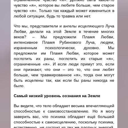
чувство «я», которое вы любите больше, чем старое
чувство «я». Только так каждый может измениться в
любой ситуации, будь то травма или нет.
Что мы, представители и ангелы исцеляющего Луча
Любви, делали на этой Земле в течение многих
веков? – Мы предложили Пламя Любви,
интенсивное Пламя Рубинового Луча, людям,
израненным психологически, духовно. Мы
предложили им Пламя Любви, которое может
поглотить их раны, поглотить их старые «я»,
ограниченные «я». И если люди примут это, если
они признают, что они – это то, что они любят
больше, чем травмированное «я», тогда они могут
быть исцелены так, как если бы раны никогда не
было.
Самый низкий уровень сознания на Земле
Вы видите, что тело обладает весьма впечатляющей
способностью к самовосстановлению. Но я могу
заверить вас, что психика обладает ещё большей
способностью к самоисцелению, поскольку психика,
естественно, не состоит из тех же плотных энергий,