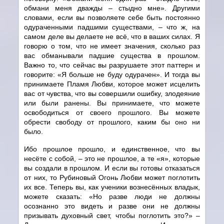
обмани меня дважды – стыдно мне». Другими
словами, если вы позволяете себе быть постоянно
одураченными падшими существами, – что ж, на
самом деле вы делаете не всё, что в ваших силах. Я
говорю о том, что не имеет значения, сколько раз
вас обманывали падшие существа в прошлом.
Важно то, что сейчас вы разрушаете этот паттерн и
говорите: «Я больше не буду одурачен». И тогда вы
принимаете Пламя Любви, которое может исцелить
вас от чувства, что вы совершили ошибку, злодеяние
или были ранены. Вы принимаете, что можете
освободиться от своего прошлого. Вы можете
обрести свободу от прошлого, каким бы оно ни
было.
Ибо прошлое прошло, и единственное, что вы
несёте с собой, – это не прошлое, а те «я», которые
вы создали в прошлом. И если вы готовы отказаться
от них, то Рубиновый Огонь Любви может поглотить
их все. Теперь вы, как ученики вознесённых владык,
можете сказать: «Но разве люди не должны
осознанно это видеть и разве они не должны
призывать духовный свет, чтобы поглотить это?» –