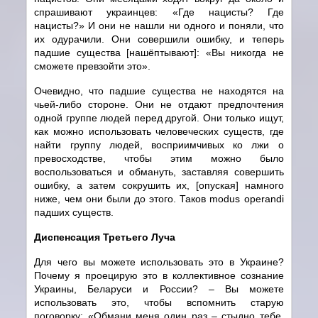
спрашивают украинцев: «Где нацисты? Где
нацисты?» И они не нашли ни одного и поняли, что
их одурачили. Они совершили ошибку, и теперь
падшие существа [нашёптывают]: «Вы никогда не
сможете превзойти это».
Очевидно, что падшие существа не находятся на
чьей-либо стороне. Они не отдают предпочтения
одной группе людей перед другой. Они только ищут,
как можно использовать человеческих существ, где
найти группу людей, восприимчивых ко лжи о
превосходстве, чтобы этим можно было
воспользоваться и обмануть, заставляя совершить
ошибку, а затем сокрушить их, [опуская] намного
ниже, чем они были до этого. Таков modus operandi
падших существ.
Диспенсация Третьего Луча
Для чего вы можете использовать это в Украине?
Почему я проецирую это в коллективное сознание
Украины, Беларуси и России? – Вы можете
использовать это, чтобы вспомнить старую
поговорку: «Обмани меня один раз – стыдно тебе,