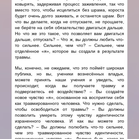
ковырять, задерживая процесс заживления, так что
вместо того, чтобы исцелиться без шрама, короста
будет очень долго заживать, и останется шрам. Вот
что вы делаете, когда не отпускаете, не прощаете,
не берёте на себя обязательство двигаться дальше.
Но что же это такое, что позволяет вам двигаться
дальше, отпускать? – Что ж, вы должны любить что-
то сильнее. Сильнее, чем что? – Сильнее, чем
отделённое «я», которое вы создали в результате
травмы.
Мы, конечно, не ожидаем, что это поймёт широкая
публика, но вы, ученики вознесённых владык,
можете принять наши учения и увидеть, что
происходит, когда вы получаете травму и
подвергаетесь её воздействию? – Вы создаёте
новое чувство «я», основанное на восприятии себя
как травмированного человека. Что нужно сделать,
чтобы освободиться от травмы? – Вы должны
позволить умереть этому чувству идентичности
израненного человека. И как вы можете это
сделать? – Вы должны полюбить что-то сильнее,
чем это травмированное чувство идентичности,
ограниченное чувство «я». Должно быть какое-то