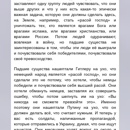
заставляют одну группу людей чувствовать, что они
выше других и что у них есть какая-то эпически
важная задача, которую они должны сделать здесь,
на Земле, например, стать «расой господ» и
уничтожать тех, кто является врагами Бога или
врагами ислама, или врагами христианства, или
врагами России. Потом людей одурачивают,
вовлекая в войну, но падшие существа не
заинтересованы в том, чтобы эти люди её выиграли
и почувствовали себя победителями, почувствовали
своё превосходство.
Падшие существа нашептали Гитлеру на ухо, что
немецкий народ является «расой господ», но они
сделали это не потому, что хотели, чтобы немцы
победили и почувствовали себя высшей расой. Они
хотели обмануть немцев, заставляя их совершить
ошибку, чтобы потом шепнуть им на ухо: «Вы
никогда не сможете превзойти это». Именно
поэтому они нашептали Путину на ухо, что он
должен делать всё, что считает нужным. И теперь у
вас есть солдаты, напичканные пропагандой,
которые отправились в Украину, думая, что они ищут
нацистов. Они месяцами ходят вокруг да около и