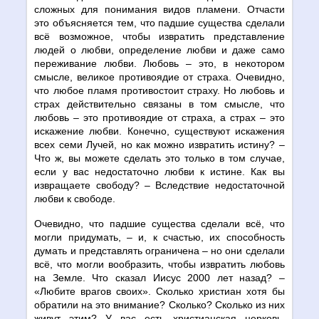
сложных для понимания видов пламени. Отчасти
это объясняется тем, что падшие существа сделали
всё возможное, чтобы извратить представление
людей о любви, определение любви и даже само
переживание любви. Любовь – это, в некотором
смысле, великое противоядие от страха. Очевидно,
что любое пламя противостоит страху. Но любовь и
страх действительно связаны в том смысле, что
любовь – это противоядие от страха, а страх – это
искажение любви. Конечно, существуют искажения
всех семи Лучей, но как можно извратить истину? –
Что ж, вы можете сделать это только в том случае,
если у вас недостаточно любви к истине. Как вы
извращаете свободу? – Вследствие недостаточной
любви к свободе.
Очевидно, что падшие существа сделали всё, что
могли придумать, – и, к счастью, их способность
думать и представлять ограничена – но они сделали
всё, что могли вообразить, чтобы извратить любовь
на Земле. Что сказал Иисус 2000 лет назад? –
«Любите врагов своих». Сколько христиан хотя бы
обратили на это внимание? Сколько? Сколько из них
живут этим? У вас есть христианская церковь,