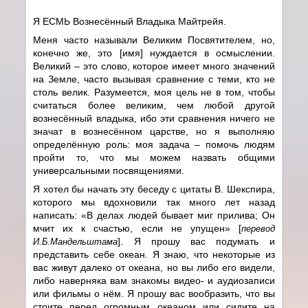
Я ЕСМЬ Вознесённый Владыка Майтрейя.
Меня часто называли Великим Посвятителем, но,
конечно же, это [имя] нуждается в осмыслении.
Великий – это слово, которое имеет много значений
на Земле, часто вызывая сравнение с теми, кто не
столь велик. Разумеется, моя цель не в том, чтобы
считаться более великим, чем любой другой
вознесённый владыка, ибо эти сравнения ничего не
значат в вознесённом царстве, но я выполняю
определённую роль: моя задача – помочь людям
пройти то, что мы можем назвать общими
универсальными посвящениями.
Я хотел бы начать эту беседу с цитаты В. Шекспира,
которого мы вдохновили так много лет назад
написать: «В делах людей бывает миг прилива; Он
мчит их к счастью, если не упущен» [
перевод
]. Я прошу вас подумать и
И.Б.Мандельштама
представить себе океан. Я знаю, что некоторые из
вас живут далеко от океана, но вы либо его видели,
либо наверняка вам знакомы видео- и аудиозаписи
или фильмы о нём. Я прошу вас вообразить, что вы
стоите перед огромным океаном или сидите на