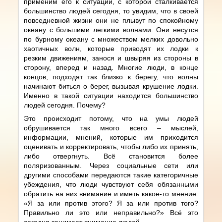
применим его к ситуации, с которой сталкивается
большинство людей сегодня, то увидим, что в своей
повседневной жизни они не плывут по спокойному
океану с большими легкими волнами. Они несутся
по бурному океану с множеством мелких довольно
хаотичных волн, которые приводят их лодки к
резким движениям, занося и швыряя из стороны в
сторону, вперед и назад. Многие люди, в конце
концов, подходят так близко к берегу, что волны
начинают биться о берег, вызывая крушение лодки.
Именно в такой ситуации находится большинство
людей сегодня. Почему?
Это происходит потому, что на умы людей
обрушивается так много всего – мыслей,
информации, мнений, которые им приходится
оценивать и корректировать, чтобы либо их принять,
либо отвергнуть. Всё становится более
поляризованным. Через социальные сети или
другими способами передаются такие категоричные
убеждения, что люди чувствуют себя обязанными
обратить на них внимание и иметь какое-то мнение:
«Я за или против этого? Я за или против того?
Правильно ли это или неправильно?» Всё это
сегодня занимает внимание людей.