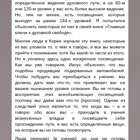
определённое видение духовного пути, а на 60-м
или 120-м уровне у вас есть более высокое видение.
Но, тем не менее, есть посвящения, которые
выходят за рамки 144-х уровней. Я попытался
объяснить некоторые из них в своей книге «Главные
ключи к духовной свободе».
Многие люди в Корее изучали эту книгу, некоторые
из вас уловили то, о чём я говорю, и все вы можете
прийти к пониманию хотя бы какой-то части из этого.
Но я упомяну здесь одно конкретное посвящение.
Как мы уже говорили, Иисус объяснял, что мы
подобны продавцам подержанных автомобилей.
Чтобы побудить вас приобщиться к учению, мы
должны дать вам что-то, что привлекает вас на
вашем нынешнем уровне сознания. Вы не готовы к
восприятию этих всеобъемлющих посвящений,
поэтому мы даём вам что-то [простое]. Одним из
следствий этого является то, что когда вы – а я
говорю обо всех вас – приходите в учения
вознесённых владык и посвящаете себя
прохождению пути, в вас есть определённые вещи,
на которые вы не готовы посмотреть.
Люди приходят [в учение], но они не готовы