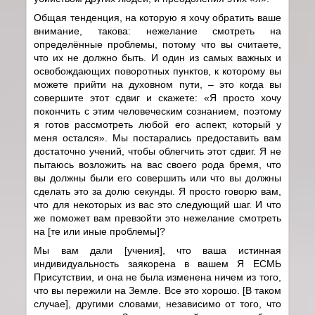
Общая тенденция, на которую я хочу обратить ваше
внимание, такова: нежелание смотреть на
определённые проблемы, потому что вы считаете,
что их не должно быть. И один из самых важных и
освобождающих поворотных пунктов, к которому вы
можете прийти на духовном пути, – это когда вы
совершите этот сдвиг и скажете: «Я просто хочу
покончить с этим человеческим сознанием, поэтому
я готов рассмотреть любой его аспект, который у
меня остался». Мы постарались предоставить вам
достаточно учений, чтобы облегчить этот сдвиг. Я не
пытаюсь возложить на вас своего рода бремя, что
вы должны были его совершить или что вы должны
сделать это за долю секунды. Я просто говорю вам,
что для некоторых из вас это следующий шаг. И что
же поможет вам превзойти это нежелание смотреть
на [те или иные проблемы]?
Мы вам дали [учения], что ваша истинная
индивидуальность заякорена в вашем Я ЕСМЬ
Присутствии, и она не была изменена ничем из того,
что вы пережили на Земле. Все это хорошо. [В таком
случае], другими словами, независимо от того, что