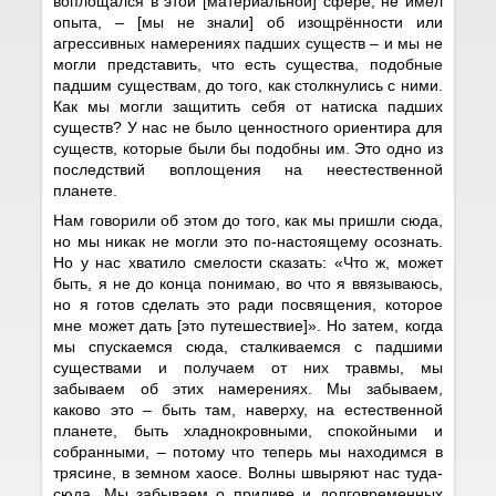
воплощался в этой [материальной] сфере, не имел
опыта, – [мы не знали] об изощрённости или
агрессивных намерениях падших существ – и мы не
могли представить, что есть существа, подобные
падшим существам, до того, как столкнулись с ними.
Как мы могли защитить себя от натиска падших
существ? У нас не было ценностного ориентира для
существ, которые были бы подобны им. Это одно из
последствий воплощения на неестественной
планете.
Нам говорили об этом до того, как мы пришли сюда,
но мы никак не могли это по-настоящему осознать.
Но у нас хватило смелости сказать: «Что ж, может
быть, я не до конца понимаю, во что я ввязываюсь,
но я готов сделать это ради посвящения, которое
мне может дать [это путешествие]». Но затем, когда
мы спускаемся сюда, сталкиваемся с падшими
существами и получаем от них травмы, мы
забываем об этих намерениях. Мы забываем,
каково это – быть там, наверху, на естественной
планете, быть хладнокровными, спокойными и
собранными, – потому что теперь мы находимся в
трясине, в земном хаосе. Волны швыряют нас туда-
сюда. Мы забываем о приливе и долговременных