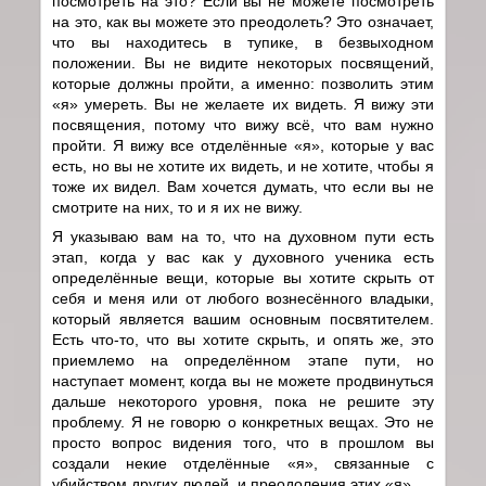
посмотреть на это? Если вы не можете посмотреть
на это, как вы можете это преодолеть? Это означает,
что вы находитесь в тупике, в безвыходном
положении. Вы не видите некоторых посвящений,
которые должны пройти, а именно: позволить этим
«я» умереть. Вы не желаете их видеть. Я вижу эти
посвящения, потому что вижу всё, что вам нужно
пройти. Я вижу все отделённые «я», которые у вас
есть, но вы не хотите их видеть, и не хотите, чтобы я
тоже их видел. Вам хочется думать, что если вы не
смотрите на них, то и я их не вижу.
Я указываю вам на то, что на духовном пути есть
этап, когда у вас как у духовного ученика есть
определённые вещи, которые вы хотите скрыть от
себя и меня или от любого вознесённого владыки,
который является вашим основным посвятителем.
Есть что-то, что вы хотите скрыть, и опять же, это
приемлемо на определённом этапе пути, но
наступает момент, когда вы не можете продвинуться
дальше некоторого уровня, пока не решите эту
проблему. Я не говорю о конкретных вещах. Это не
просто вопрос видения того, что в прошлом вы
создали некие отделённые «я», связанные с
убийством других людей, и преодоления этих «я».