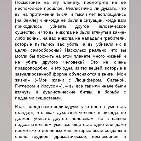
Посмотрите на эту планету, посмотрите на её
неспокойное прошлое. Реалистично ли думать, что
вы на протяжении тысяч и тысяч лет воплощались
[на Земле] и никогда не были в ситуации, когда вам
приходилось убивать другое человеческое
существо, и что вы никогда не были втянуты в какие-
либо войны, на вас никогда не нападали грабители,
которые пытались вас убить, а вы убивали их в
целях самообороны? Насколько реально, что вы
могли бы прожить на этой планете много жизней и
не убить другого человека? Это не очень
правдоподобно, и это одна из тех вещей, которые в
завуалированной форме объясняются в книге «Мои
жизни» («Мои жизни с Люцифером, Сатаной,
Гитлером и Иисусом»), – вы все так или иначе были
втянуты в дуалистические битвы, в борьбу с
падшими существами.
Итак, перед нами индивидуум, у которого в уме есть
стандарт, что «как духовный человек я никогда не
должен убивать другого человека». Но в вашем
подсознательном уме всё ещё есть одно или даже
несколько отделённых «я», которые были созданы в
очень трудное, драматическое, неспокойное и