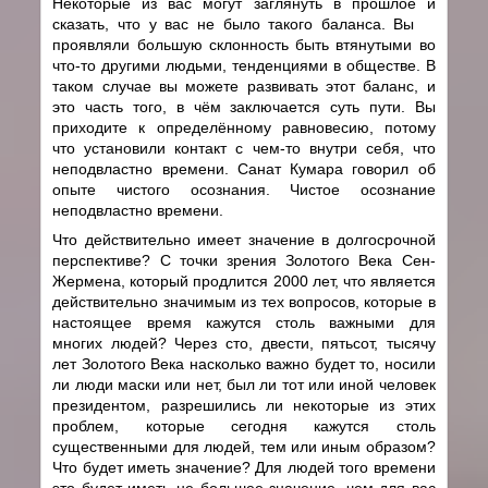
Некоторые из вас могут заглянуть в прошлое и
сказать, что у вас не было такого баланса. Вы
проявляли большую склонность быть втянутыми во
что-то другими людьми, тенденциями в обществе. В
таком случае вы можете развивать этот баланс, и
это часть того, в чём заключается суть пути. Вы
приходите к определённому равновесию, потому
что установили контакт с чем-то внутри себя, что
неподвластно времени. Санат Кумара говорил об
опыте чистого осознания. Чистое осознание
неподвластно времени.
Что действительно имеет значение в долгосрочной
перспективе? С точки зрения Золотого Века Сен-
Жермена, который продлится 2000 лет, что является
действительно значимым из тех вопросов, которые в
настоящее время кажутся столь важными для
многих людей? Через сто, двести, пятьсот, тысячу
лет Золотого Века насколько важно будет то, носили
ли люди маски или нет, был ли тот или иной человек
президентом, разрешились ли некоторые из этих
проблем, которые сегодня кажутся столь
существенными для людей, тем или иным образом?
Что будет иметь значение? Для людей того времени
это будет иметь не большее значение, чем для вас