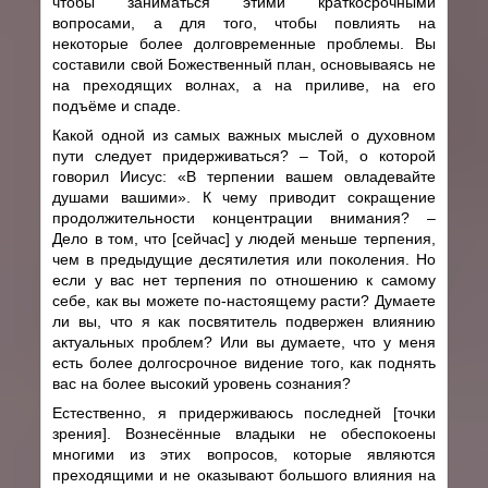
чтобы заниматься этими краткосрочными
вопросами, а для того, чтобы повлиять на
некоторые более долговременные проблемы. Вы
составили свой Божественный план, основываясь не
на преходящих волнах, а на приливе, на его
подъёме и спаде.
Какой одной из самых важных мыслей о духовном
пути следует придерживаться? – Той, о которой
говорил Иисус: «В терпении вашем овладевайте
душами вашими». К чему приводит сокращение
продолжительности концентрации внимания? –
Дело в том, что [сейчас] у людей меньше терпения,
чем в предыдущие десятилетия или поколения. Но
если у вас нет терпения по отношению к самому
себе, как вы можете по-настоящему расти? Думаете
ли вы, что я как посвятитель подвержен влиянию
актуальных проблем? Или вы думаете, что у меня
есть более долгосрочное видение того, как поднять
вас на более высокий уровень сознания?
Естественно, я придерживаюсь последней [точки
зрения]. Вознесённые владыки не обеспокоены
многими из этих вопросов, которые являются
преходящими и не оказывают большого влияния на