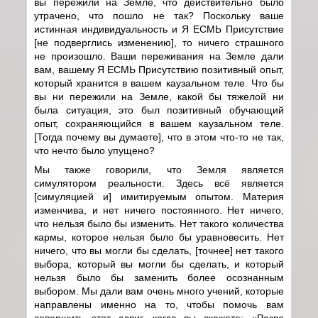
вы пережили на Земле, что действительно было
утрачено, что пошло не так? Поскольку ваше
истинная индивидуальность и Я ЕСМЬ Присутствие
[не подверглись изменению], то ничего страшного
не произошло. Ваши переживания на Земле дали
вам, вашему Я ЕСМЬ Присутствию позитивный опыт,
который хранится в вашем каузальном теле. Что бы
вы ни пережили на Земле, какой бы тяжелой ни
была ситуация, это был позитивный обучающий
опыт, сохраняющийся в вашем каузальном теле.
[Тогда почему вы думаете], что в этом что-то не так,
что нечто было упущено?
Мы также говорили, что Земля является
симулятором реальности. Здесь всё является
[симуляцией и] имитируемым опытом. Материя
изменчива, и нет ничего постоянного. Нет ничего,
что нельзя было бы изменить. Нет такого количества
кармы, которое нельзя было бы уравновесить. Нет
ничего, что вы могли бы сделать, [точнее] нет такого
выбора, который вы могли бы сделать, и который
нельзя было бы заменить более осознанным
выбором. Мы дали вам очень много учений, которые
направлены именно на то, чтобы помочь вам
совершить этот сдвиг, когда вы скажете: «Разве