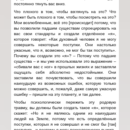
постоянно тянуть вас вниз.
Что плохого в том, чтобы взглянуть на это? Что
может быть плохого в том, чтобы посмотреть на это?
Мои возлюбленные, всё это [происходит] потому, что
вы позволили падшим существам спроецировать на
вас свои стандарты и создали отделённое «я»,
которое говорит: «Как духовный человек я не могу
совершить некоторые поступки. Они настолько
ужасные, что я, возможно, не мог бы так поступить».
Почему вы создали это «я»? – Потому что падшие
существа – и мы уже использовали это выражение –
«сбивали вас с ног» в прошлых жизнях и заставляли
ощущать себя абсолютно недостойными. Они
заставили вас почувствовать, что вы совершили
наихудшую из возможных ошибок, которую только
можно совершить, и, пожалуй, даже самую ужасную
ошибку – пришли на эту планету, и так далее.
Чтобы психологически пережить эту родовую
травму, вы должны были создать такое «я», которое
скажет: «Но я не являюсь одним из наихудших
людей на Земле, потому что есть определённые
поступки, которых я не совершал и не смог бы [так]
поступить, и поэтому я могу психологически выжить,