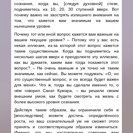
сознания, когда вы, [следуя духовной] стезе,
подниметесь на 10, 20, 30 ступеней вверх. Вот
почему важно не заострять излишнего внимания на
том, что кажется вам значимым на вашем
нынешнем уровне.
Почему тот или иной вопрос кажется вам важным на
вашем текущем уровне? – Потому что у вас есть
некая иллюзия, из-за которой этот вопрос кажется
таким существенным. Когда вы подниметесь на
несколько шагов вверх и преодолеете эту иллюзию,
как вы думаете, каким вам тогда покажется этот
вопрос? – Не очень важным и уж точно не таким
значимым, как сейчас. Вы можете подумать: «О, но
это существенный вопрос, и он всегда будет важен
для меня». Что ж, тогда вы сделали именно то, о
чём говорил Санат Кумара, – вы решили своим
внешним умом, как будете смотреть на жизнь с
более высокого уровня сознания.
Действуя таким образом, вы ограничили себя и
[впоследствии] можете достичь определённого
роста, но ваш сознательный ум не сможет этого
принять и соответствующим образом измениться.
Именно это мы настоятельно советуем вам