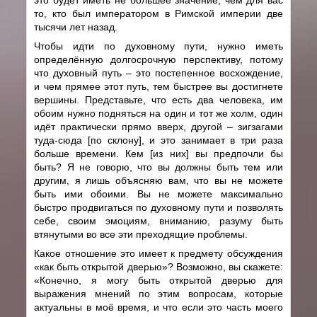
то, кто был императором в Римской империи две
тысячи лет назад.
Чтобы идти по духовному пути, нужно иметь
определённую долгосрочную перспективу, потому
что духовный путь – это постепенное восхождение,
и чем прямее этот путь, тем быстрее вы достигнете
вершины. Представьте, что есть два человека, им
обоим нужно подняться на один и тот же холм, один
идёт практически прямо вверх, другой – зигзагами
туда-сюда [по склону], и это занимает в три раза
больше времени. Кем [из них] вы предпочли бы
быть? Я не говорю, что вы должны быть тем или
другим, я лишь объясняю вам, что вы не можете
быть ими обоими. Вы не можете максимально
быстро продвигаться по духовному пути и позволять
себе, своим эмоциям, вниманию, разуму быть
втянутыми во все эти преходящие проблемы.
Какое отношение это имеет к предмету обсуждения
«как быть открытой дверью»? Возможно, вы скажете:
«Конечно, я могу быть открытой дверью для
выражения мнений по этим вопросам, которые
актуальны в моё время, и что если это часть моего