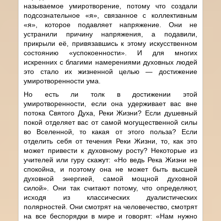
называемое умиротворение, потому что создали
подсознательное «я», связанное с коллективным
«я», которое подавляет напряжение. Они не
устранили причину напряжения, а подавили,
прикрыли её, привязавшись к этому искусственном
состоянию «успокоенности». И для многих
искренних с благими намерениями духовных людей
это стало их жизненной целью — достижение
умиротворенности ума.
Но есть ли толк в достижении этой
умиротворенности, если она удерживает вас вне
потока Святого Духа, Реки Жизни? Если душевный
покой отделяет вас от самой могущественной силы
во Вселенной, то какая от этого польза? Если
отделить себя от течения Реки Жизни, то, как это
может привести к духовному росту? Некоторые из
учителей или гуру скажут: «Но ведь Река Жизни не
спокойна, и поэтому она не может быть высшей
духовной энергией, самой мощной духовной
силой». Они так считают потому, что определяют,
исходя из классических дуалистических
полярностей. Они смотрят на человечество, смотрят
на все беспорядки в мире и говорят: «Нам нужно