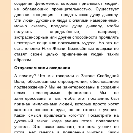
создания феноменов, которые привлекают людей,
не обладающих проницательностью. Существует
древняя концепция — продать свою душу дьяволу.
Эти люди, духовные люди с благими намерениями,
можно сказать, продали душу дьяволу, чтобы
получить определённые, например,
экстрасенсорные или другие способности проявлять
некоторые вещи или показывать чудеса. Но это не
есть течение Реки Жизни. Вознесённые владыки не
ставят своей целью привлечение людей таким
образом.
Отпускаем свои ожидания
А почему? Что мы говорили о Законе Свободной
Воли, обоснованном опровержении, обоснованном
подтверждении? Мы не заинтересованы в создании
неких неоспоримых феноменов. Мы не
заинтересованы в том, чтобы этот посланник был
признан миллионами людей, которые просто хотят
какого-то внешнего чуда, но не готовы к учению.
Какой смысл привлекать кого-то? Посмотрите на
духовный закон: когда ученик готов, появляется
учитель. Это также означает, что пока ученик не
готов, нет смысла в появлении учителя. Какой