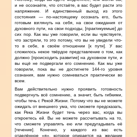
и не осознаёте, что отстаёте, в вас будет расти это
напряжение. И единственный выход из этого
состояния — по-настоящему осознать его, быть
готовым взглянуть на себя, на свои ожидания от
духовного пути, на свои подходы, [практикуемые] до
сих пор. Как мы уже говорили, если вы чувствуете,
что застряли, то это потому, что вы не увидели что-
то в себе, в своём отношении [к пути]. У вас
сложилось некое твёрдое представление о том, как
должно [происходить развитие] на духовном пути, и
вы ещё не подвергали его сомнению. Как мы уже
говорили, пока вы не достигнете 144-го уровня
сознания, вам нужно сомневаться практически во
всем.
Вам действительно нужно проявить готовность
подвергнуть всё сомнению, а значит, быть гибкими,
чтобы течь с Рекой Жизни. Потому что вы не можете
ожидать от внешнего ума, что сможете предсказать,
как Река Жизни будет течь через вас, когда вы
откроетесь ей. Вы не можете рассчитывать на то,
что сможете управлять ею или предугадывать её
[течение]. Конечно, у каждого из вас есть
отделённое «я», которое опирается на желание