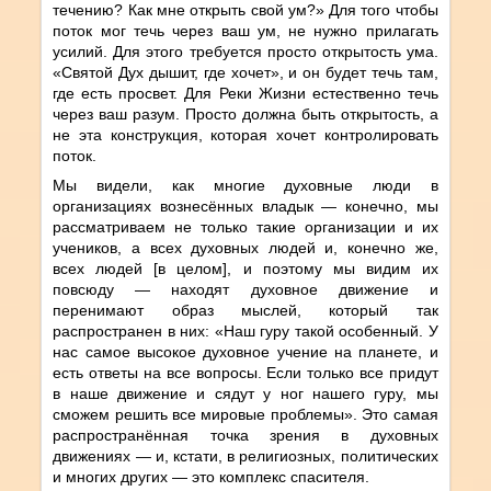
течению? Как мне открыть свой ум?» Для того чтобы
поток мог течь через ваш ум, не нужно прилагать
усилий. Для этого требуется просто открытость ума.
«Святой Дух дышит, где хочет», и он будет течь там,
где есть просвет. Для Реки Жизни естественно течь
через ваш разум. Просто должна быть открытость, а
не эта конструкция, которая хочет контролировать
поток.
Мы видели, как многие духовные люди в
организациях вознесённых владык — конечно, мы
рассматриваем не только такие организации и их
учеников, а всех духовных людей и, конечно же,
всех людей [в целом], и поэтому мы видим их
повсюду — находят духовное движение и
перенимают образ мыслей, который так
распространен в них: «Наш гуру такой особенный. У
нас самое высокое духовное учение на планете, и
есть ответы на все вопросы. Если только все придут
в наше движение и сядут у ног нашего гуру, мы
сможем решить все мировые проблемы». Это самая
распространённая точка зрения в духовных
движениях — и, кстати, в религиозных, политических
и многих других — это комплекс спасителя.