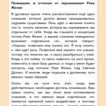
Понимание в отличие от переживания Реки
Жизни
В духовных кругах очень распространено ещё одно
сознание, которое долгое время проецировалось
падшими существами. Речь идёт о желании понять
что-то, понять явление, которое вы переживаете как
отдельное от себя. Когда вы слышите о концепции
потока Реки Жизни, в вашем сознании немедленно
возникает отделённое «я», которое говорит:
«Хорошо, позвольте мне понять это. Я хочу понять,
о чём идёт речь. Позвольте мне изучить эти учения,
потому что, конечно же, я смогу разобраться с этим.
Когда я это пойму, то смогу навесить на него ярлык,
поместить в свою базу данных, и тогда у меня будет
контроль над потоком Реки Жизни, над Святым
Духом». И многие люди подошли к духовному пути
именно таким образом.
Опять же, на пути есть этап, когда вам
действительно необходимо достичь понимания. Вам
нужно понять, как вас тянет вниз коллективное
сознание, и что именно ваши отделённые «я»
являются причиной такого воздействия, и поэтому
вам необходимо увидеть эти «я», увидеть иллюзию