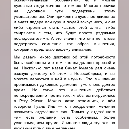
духовные люди мечтают о том же. Многие новички
на духовном пути подвержены этому
умонастроению. Они приходят в духовное движение
и видят лидера или гуру и людей вокруг него, и они
либо стремятся стать частью этой элиты, либо
смиряются с тем, что будут просто рядовыми
последователями. А это значит, что они не готовы
подвергнуть сомнению тот образ мышления,
который я предлагаю вашему вниманию.
Мы давали много диктовок об этой потребности
быть особенным и о том, что вы должны превзойти
её. Несколько лет назад Санат Кумара дал очень
важную диктовку об этом в Новосибирске, и вы
можете вернуться к ней и изучить. Это мышление
пронизывает духовные движения уже очень долгое
время. Но также это мышление действует
непосредственно против того, чтобы вы погрузились
в Реку Жизни. Можно даже вспомнить, о чём
говорила Гуань Инь — о преодолении желания
возвысить отделённое «я». Только у отделённого
«я» есть желание быть особенным, более
успешным, чем другие. И многие люди ступали на
духовный путь с этим желанием.