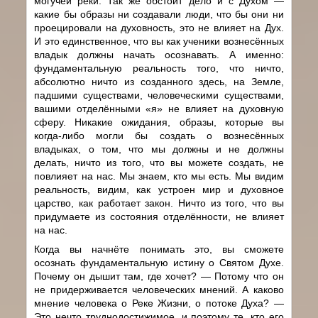
могучей реки. Так же обстоит дело и с Духом —
какие бы образы ни создавали люди, что бы они ни
проецировали на духовность, это не влияет на Дух.
И это единственное, что вы как ученики вознесённых
владык должны начать осознавать. А именно:
фундаментальную реальность того, что ничто,
абсолютно ничто из созданного здесь, на Земле,
падшими существами, человеческими существами,
вашими отделёнными «я» не влияет на духовную
сферу. Никакие ожидания, образы, которые вы
когда-либо могли бы создать о вознесённых
владыках, о том, что мы должны и не должны
делать, ничто из того, что вы можете создать, не
повлияет на нас. Мы знаем, кто мы есть. Мы видим
реальность, видим, как устроен мир и духовное
царство, как работает закон. Ничто из того, что вы
придумаете из состояния отделённости, не влияет
на нас.
Когда вы начнёте понимать это, вы сможете
осознать фундаментальную истину о Святом Духе.
Почему он дышит там, где хочет? — Потому что он
не придерживается человеческих мнений. А каково
мнение человека о Реке Жизни, о потоке Духа? —
Это нечто труднодостижимое, и поэтому те, кто его