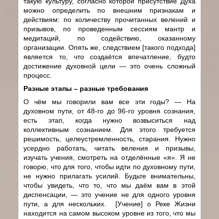
такую культуру, согласно которой присутствие Духа
можно определить по внешним признакам и
действиям: по количеству прочитанных велений и
призывов, по проведенным сессиям мантр и
медитаций, по содействию, оказанному
организации. Опять же, следствием [такого подхода]
является то, что создаётся впечатление, будто
достижение духовной цели — это очень сложный
процесс.
Разные этапы – разные требования
О чём мы говорили вам все эти годы? — На
духовном пути, от 48-го до 96-го уровня сознания,
есть этап, когда нужно возвыситься над
коллективным сознанием. Для этого требуется
решимость, целеустремленность, старания. Нужно
усердно работать, читать веления и призывы,
изучать учения, смотреть на отделённые «я». Я не
говорю, что для того, чтобы идти по духовному пути,
не нужно прилагать усилий. Будьте внимательны,
чтобы увидеть, что то, что мы даём вам в этой
диспенсации, — это учение не для одного уровня
пути, а для нескольких. [Учение] о Реке Жизни
находится на самом высоком уровне из того, что мы