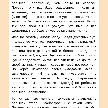
большее напряжение, чем обычный человек.
Потому что у вас будет ощущение, — хотя вы,
возможно, не сможете осознанно описать его
[словами], — что вы не на том уровне сознания, что
вы могли бы быть на более высоком уровне. Но до
тех пор, пока вы не увидите, что именно вас
сдерживает, вы будете чувствовать напряжение.
Именно поэтому многие люди, найдя духовный путь
и духовное учение, переживают [так называемый]
«медовый месяц», — возможно, в течение многих
лет или даже десятилетий и более — когда они
чувствуют: «О, я дома. Здесь моё место. Мне просто
нужно продолжать читать все эти веления до конца
своей жизни, и тогда я совершу своё вознесение».
Но через некоторое время «медовый месяц»
заканчивается. И теперь вы чувствуете, что
топчетесь на месте. Вы вдруг перестаете
прогрессировать, [прежние подходы] не работают
так, как раньше, и вы испытываете всё большее и
большее напряжение.
Те из вас, кто является духовными людьми, в
большей степени сонастроены с Рекой Жизни.
Поэтому, когда вы идёте медленнее, чем могли бы,