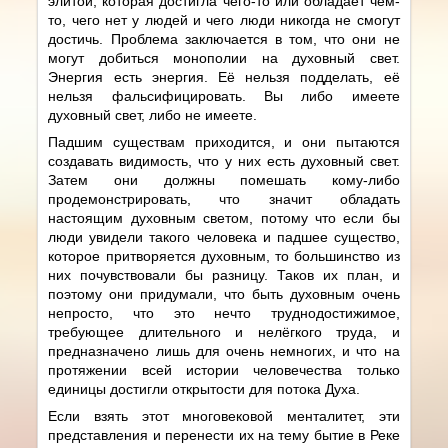
элитой, которая достигла чего-то или обладает чем-
то, чего нет у людей и чего люди никогда не смогут
достичь. Проблема заключается в том, что они не
могут добиться монополии на духовный свет.
Энергия есть энергия. Её нельзя подделать, её
нельзя фальсифицировать. Вы либо имеете
духовный свет, либо не имеете.
Падшим существам приходится, и они пытаются
создавать видимость, что у них есть духовный свет.
Затем они должны помешать кому-либо
продемонстрировать, что значит обладать
настоящим духовным светом, потому что если бы
люди увидели такого человека и падшее существо,
которое притворяется духовным, то большинство из
них почувствовали бы разницу. Таков их план, и
поэтому они придумали, что быть духовным очень
непросто, что это нечто труднодостижимое,
требующее длительного и нелёгкого труда, и
предназначено лишь для очень немногих, и что на
протяжении всей истории человечества только
единицы достигли открытости для потока Духа.
Если взять этот многовековой менталитет, эти
представления и перенести их на тему бытие в Реке