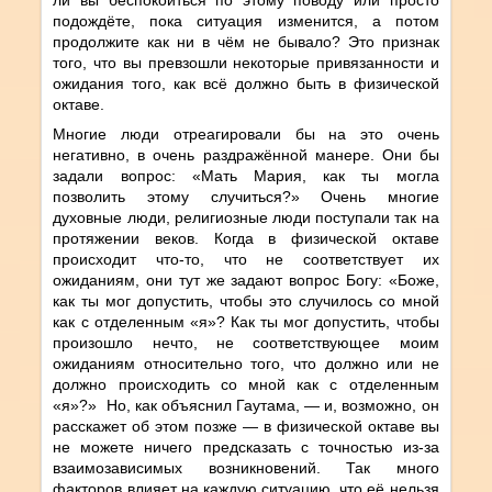
подождёте, пока ситуация изменится, а потом
продолжите как ни в чём не бывало? Это признак
того, что вы превзошли некоторые привязанности и
ожидания того, как всё должно быть в физической
октаве.
Многие люди отреагировали бы на это очень
негативно, в очень раздражённой манере. Они бы
задали вопрос: «Мать Мария, как ты могла
позволить этому случиться?» Очень многие
духовные люди, религиозные люди поступали так на
протяжении веков. Когда в физической октаве
происходит что-то, что не соответствует их
ожиданиям, они тут же задают вопрос Богу: «Боже,
как ты мог допустить, чтобы это случилось со мной
как с отделенным «я»? Как ты мог допустить, чтобы
произошло нечто, не соответствующее моим
ожиданиям относительно того, что должно или не
должно происходить со мной как с отделенным
«я»?» Но, как объяснил Гаутама, — и, возможно, он
расскажет об этом позже — в физической октаве вы
не можете ничего предсказать с точностью из-за
взаимозависимых возникновений. Так много
факторов влияет на каждую ситуацию, что её нельзя