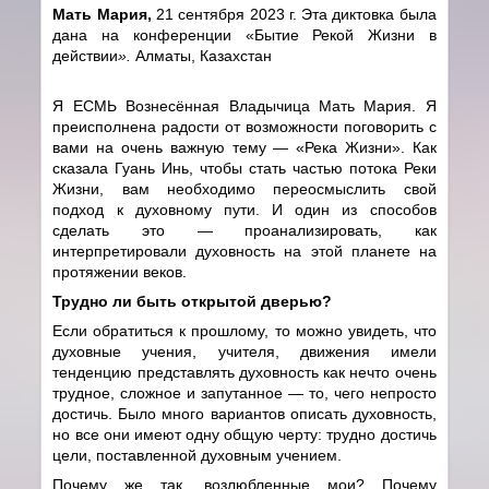
Мать Мария,
21 сентября 2023 г. Эта диктовка была
дана на конференции «Бытие Рекой Жизни в
действии
».
Алматы, Казахстан
Я ЕСМЬ Вознесённая Владычица Мать Мария. Я
преисполнена радости от возможности поговорить с
вами на очень важную тему
—
«Река Жизни». Как
сказала Гуань Инь, чтобы стать частью потока Реки
Жизни, вам необходимо переосмыслить свой
подход к духовному пути. И один из способов
сделать это — проанализировать, как
интерпретировали духовность на этой планете на
протяжении веков.
Трудно ли быть открытой дверью?
Если обратиться к прошлому, то можно увидеть, что
духовные учения, учителя, движения имели
тенденцию представлять духовность как нечто очень
трудное, сложное и запутанное — то, чего непросто
достичь. Было много вариантов описать духовность,
но все они имеют одну общую черту: трудно достичь
цели, поставленной духовным учением.
Почему же так, возлюбленные мои? Почему