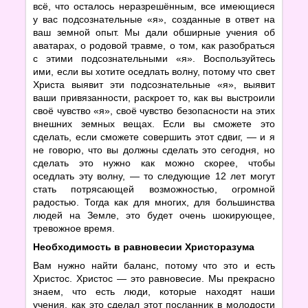
всё, что осталось неразрешённым, все имеющиеся
у вас подсознательные «я», созданные в ответ на
ваш земной опыт. Мы дали обширные учения об
аватарах, о родовой травме, о том, как разобраться
с этими подсознательными «я». Воспользуйтесь
ими, если вы хотите оседлать волну, потому что свет
Христа выявит эти подсознательные «я», выявит
ваши привязанности, раскроет то, как вы выстроили
своё чувство «я», своё чувство безопасности на этих
внешних земных вещах. Если вы сможете это
сделать, если сможете совершить этот сдвиг, — и я
не говорю, что вы должны сделать это сегодня, но
сделать это нужно как можно скорее, чтобы
оседлать эту волну, — то следующие 12 лет могут
стать потрясающей возможностью, огромной
радостью. Тогда как для многих, для большинства
людей на Земле, это будет очень шокирующее,
тревожное время.
Необходимость в равновесии Христоразума
Вам нужно найти баланс, потому что это и есть
Христос. Христос — это равновесие. Мы прекрасно
знаем, что есть люди, которые находят наши
учения, как это сделал этот посланник в молодости