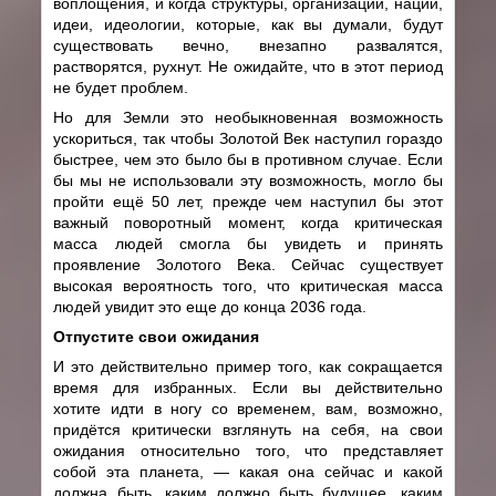
воплощения, и когда структуры, организации, нации,
идеи, идеологии, которые, как вы думали, будут
существовать вечно, внезапно развалятся,
растворятся, рухнут. Не ожидайте, что в этот период
не будет проблем.
Но для Земли это необыкновенная возможность
ускориться, так чтобы Золотой Век наступил гораздо
быстрее, чем это было бы в противном случае. Если
бы мы не использовали эту возможность, могло бы
пройти ещё 50 лет, прежде чем наступил бы этот
важный поворотный момент, когда критическая
масса людей смогла бы увидеть и принять
проявление Золотого Века. Сейчас
существует
высокая
вероятность
того,
что
критическая
масса
людей
увидит
эт
о
еще
до
конца
2036
года.
Отпустите свои ожидания
И это действительно пример того, как сокращается
время для избранных. Если вы действительно
хотите идти в ногу со временем, вам, возможно,
придётся критически взглянуть на себя, на свои
ожидания относительно того, что представляет
собой эта планета, — какая она сейчас и какой
должна быть, каким должно быть будущее, каким