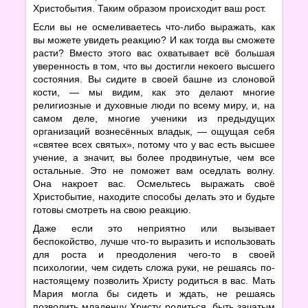
Христобытия. Таким образом происходит ваш рост.
Если вы не осмеливаетесь что-либо выражать, как
вы можете увидеть реакцию? И как тогда вы сможете
расти? Вместо этого вас охватывает всё большая
уверенность в том, что вы достигли некоего высшего
состояния. Вы сидите в своей башне из слоновой
кости, — мы видим, как это делают многие
религиозные и духовные люди по всему миру, и, на
самом деле, многие ученики из предыдущих
организаций вознесённых владык, — ощущая себя
«святее всех святых», потому что у вас есть высшее
учение, а значит, вы более продвинутые, чем все
остальные. Это не поможет вам оседлать волну.
Она накроет вас. Осмельтесь выражать своё
Христобытие, находите способы делать это и будьте
готовы смотреть на свою реакцию.
Даже если это неприятно или вызывает
беспокойство, лучше что-то выразить и использовать
для роста и преодоления чего-то в своей
психологии, чем сидеть сложа руки, не решаясь по-
настоящему позволить Христу родиться в вас. Мать
Мария могла бы сидеть и ждать, не решаясь
позволить младенцу Христу родиться, быть зачатым