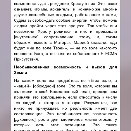
возможность дать рождение Христу в них. Это также
означает, что мы, архангелы, и, конечно же, многие
другие вознесённые владыки, работающие с нами,
будем высвобождать особые энергии, чтобы помочь
людям пройти через этот процесс. Так чтобы они
позволили Христу родиться в них и превзошли
[внутреннее] сопротивление этому, и, таким
образом, вместе с Матерью Марией сказали: «Да
будет мне по воле Твоей», — не по воле какого-то
внешнего Бога, а по воле их собственного Я ЕСМЬ
Присутствия.
Необыкновенная возможность и вызов для
Земли
На самом деле вы предаётесь не «Его» воле, а
«нашей» [обоюдной] воле. Это та воля, которую вы
заложили в свой Божественный план, прежде чем
приняли это воплощение, если относитесь к числу
тех людей, о которых я говорю. Разумеется, вас
никто не принуждает, но реальность имеет две
составляющие. Это необыкновенная возможность
[духовного] роста для миллионов жизнепотоков, у
которых есть этот потенциал. Это также
невероятный вызов для Земли, для её коренных