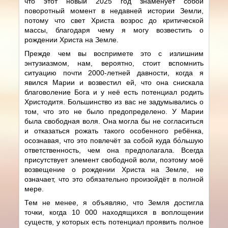
что этот новый 2025 год знаменует собой
поворотный момент в недавней истории Земли,
потому что свет Христа возрос до критической
массы, благодаря чему я могу возвестить о
рождении Христа на Земле.
Прежде чем вы воспримете это с излишним
энтузиазмом, нам, вероятно, стоит вспомнить
ситуацию почти 2000-летней давности, когда я
явился Марии и возвестил ей, что она снискала
благоволение Бога и у неё есть потенциал родить
Христодитя. Большинство из вас не задумывались о
том, что это не было предопределено. У Марии
была свободная воля. Она могла бы не согласиться
и отказаться рожать такого особенного ребёнка,
осознавая, что это повлечёт за собой куда бо́льшую
ответственность, чем она предполагала. Всегда
присутствует элемент свободной воли, поэтому моё
возвещение о рождении Христа на Земле, не
означает, что это обязательно произойдёт в полной
мере.
Тем не менее, я объявляю, что Земля достигла
точки, когда 10 000 находящихся в воплощении
существ, у которых есть потенциал проявить полное