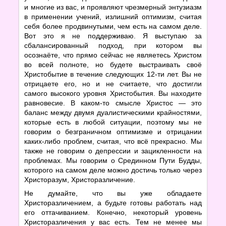
и многие из вас, и проявляют чрезмерный энтузиазм
в применении учений, излишний оптимизм, считая
себя более продвинутыми, чем есть на самом деле.
Вот это я не поддерживаю. Я выступаю за
сбалансированный подход, при котором вы
осознаёте, что прямо сейчас не являетесь Христом
во всей полноте, но будете выстраивать своё
Христобытие в течение следующих 12-ти лет. Вы не
отрицаете его, но и не считаете, что достигли
самого высокого уровня Христобытия. Вы находите
равновесие. В каком-то смысле Христос — это
баланс между двумя дуалистическими крайностями,
которые есть в любой ситуации, поэтому мы не
говорим о безграничном оптимизме и отрицании
каких-либо проблем, считая, что всё прекрасно. Мы
также не говорим о депрессии и зацикленности на
проблемах. Мы говорим о Срединном Пути Будды,
которого на самом деле можно достичь только через
Христоразум, Христоразличение.
Не думайте, что вы уже обладаете
Христоразличением, а будьте готовы работать над
его оттачиванием. Конечно, некоторый уровень
Христоразличения у вас есть. Тем не менее мы