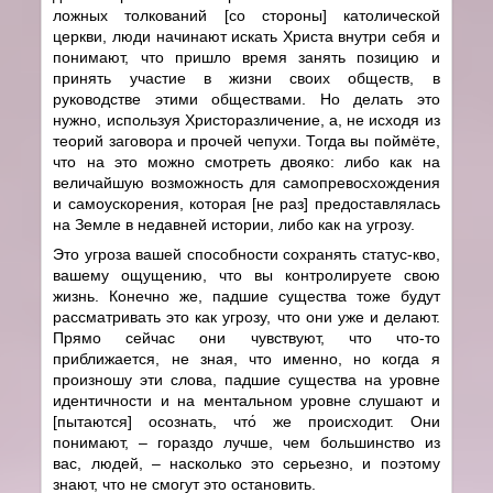
ложных толкований [со стороны] католической
церкви, люди начинают искать Христа внутри себя и
понимают, что пришло время занять позицию и
принять участие в жизни своих обществ, в
руководстве этими обществами. Но делать это
нужно, используя Христоразличение, а, не исходя из
теорий заговора и прочей чепухи. Тогда вы поймёте,
что на это можно смотреть двояко: либо как на
величайшую возможность для самопревосхождения
и самоускорения, которая [не раз] предоставлялась
на Земле в недавней истории, либо как на угрозу.
Это угроза вашей способности сохранять статус-кво,
вашему ощущению, что вы контролируете свою
жизнь. Конечно же, падшие существа тоже будут
рассматривать это как угрозу, что они уже и делают.
Прямо сейчас они чувствуют, что что-то
приближается, не зная, что именно, но когда я
произношу эти слова, падшие существа на уровне
идентичности и на ментальном уровне слушают и
[пытаются] осознать, что́ же происходит. Они
понимают, – гораздо лучше, чем большинство из
вас, людей, – насколько это серьезно, и поэтому
знают, что не смогут это остановить.