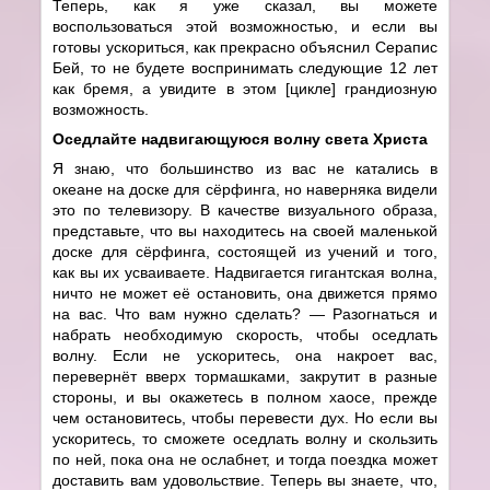
Теперь, как я уже сказал, вы можете
воспользоваться этой возможностью, и если вы
готовы ускориться, как прекрасно объяснил Серапис
Бей, то не будете воспринимать следующие 12 лет
как бремя, а увидите в этом [цикле] грандиозную
возможность.
Оседлайте надвигающуюся волну света Христа
Я знаю, что большинство из вас не катались в
океане на доске для сёрфинга, но наверняка видели
это по телевизору. В качестве визуального образа,
представьте, что вы находитесь на своей маленькой
доске для сёрфинга, состоящей из учений и того,
как вы их усваиваете. Надвигается гигантская волна,
ничто не может её остановить, она движется прямо
на вас. Что вам нужно сделать? — Разогнаться и
набрать необходимую скорость, чтобы оседлать
волну. Если не ускоритесь, она накроет вас,
перевернёт вверх тормашками, закрутит в разные
стороны, и вы окажетесь в полном хаосе, прежде
чем остановитесь, чтобы перевести дух. Но если вы
ускоритесь, то сможете оседлать волну и скользить
по ней, пока она не ослабнет, и тогда поездка может
доставить вам удовольствие. Теперь вы знаете, что,