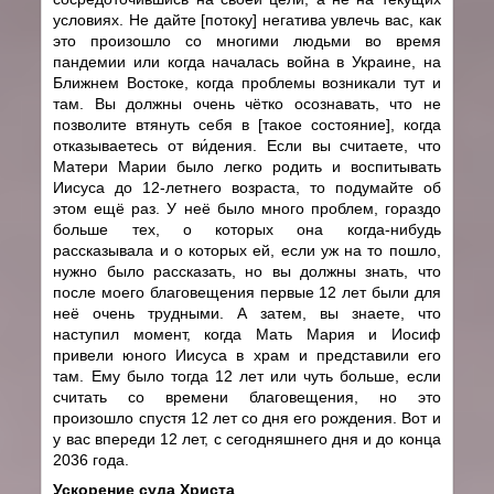
условиях.
Не дайте [потоку] негатива увлечь вас, как
это произошло со многими людьми во время
пандемии или когда началась война в Украине, на
Ближнем Востоке, когда проблемы возникали тут и
там.
Вы должны очень чётко осознавать, что не
позволите втянуть себя в [такое состояние], когда
отказываетесь от ви́дения. Если вы считаете, что
Матери Марии было легко родить и воспитывать
Иисуса до 12-летнего возраста, то подумайте об
этом ещё раз. У неё было много проблем, гораздо
больше тех, о которых она когда-нибудь
рассказывала и о которых ей, если уж на то пошло,
нужно было рассказать, но вы должны знать, что
после моего благовещения первые 12 лет были для
неё очень трудными. А затем, вы знаете, что
наступил момент, когда Мать Мария и Иосиф
привели юного Иисуса в храм и представили его
там. Ему было тогда 12 лет или чуть больше, если
считать со времени благовещения, но это
произошло спустя 12 лет со дня его рождения. Вот и
у вас впереди 12 лет, с сегодняшнего дня и до конца
2036 года.
Ускорение суда Христа