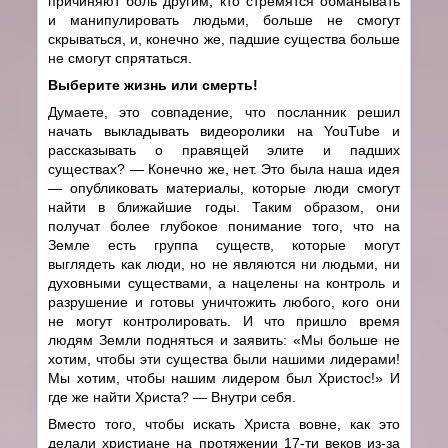
причиняют боль другим, кто стремятся обманывать
и манипулировать людьми, больше не смогут
скрываться, и, конечно же, падшие существа больше
не смогут спрятаться.
Выберите жизнь или смерть!
Думаете, это совпадение, что посланник решил
начать выкладывать видеоролики на YouTube и
рассказывать о правящей элите и падших
существах? — Конечно же, нет. Это была наша идея
— опубликовать материалы, которые люди смогут
найти в ближайшие годы. Таким образом, они
получат более глубокое понимание того, что на
Земле есть группа существ, которые могут
выглядеть как люди, но не являются ни людьми, ни
духовными существами, а нацелены на контроль и
разрушение и готовы уничтожить любого, кого они
не могут контролировать. И что пришло время
людям Земли подняться и заявить: «Мы больше не
хотим, чтобы эти существа были нашими лидерами!
Мы хотим, чтобы нашим лидером был Христос!» И
где же найти Христа? — Внутри себя.
Вместо того, чтобы искать Христа вовне, как это
делали христиане на протяжении 17-ти веков из-за