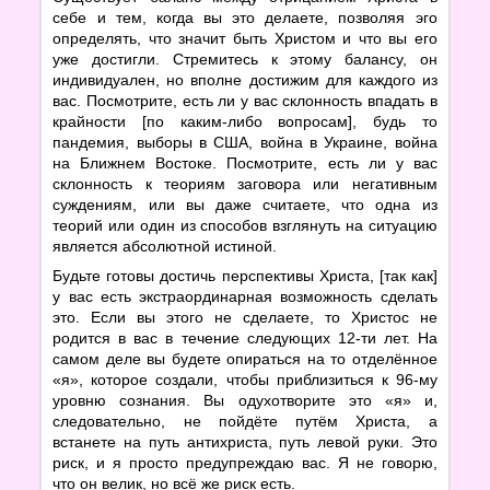
себе и тем, когда вы это делаете, позволяя эго
определять, что значит быть Христом и что вы его
уже достигли. Стремитесь к этому балансу, он
индивидуален, но вполне достижим для каждого из
вас. Посмотрите, есть ли у вас склонность впадать в
крайности [по каким-либо вопросам], будь то
пандемия, выборы в США, война в Украине, война
на Ближнем Востоке. Посмотрите, есть ли у вас
склонность к теориям заговора или негативным
суждениям, или вы даже считаете, что одна из
теорий или один из способов взглянуть на ситуацию
является абсолютной истиной.
Будьте готовы достичь перспективы Христа, [так как]
у вас есть экстраординарная возможность сделать
это. Если вы этого не сделаете, то Христос не
родится в вас в течение следующих 12-ти лет. На
самом деле вы будете опираться на то отделённое
«я», которое создали, чтобы приблизиться к 96-му
уровню сознания. Вы одухотворите это «я» и,
следовательно, не пойдёте путём Христа, а
встанете на путь антихриста, путь левой руки. Это
риск, и я просто предупреждаю вас. Я не говорю,
что он велик, но всё же риск есть.