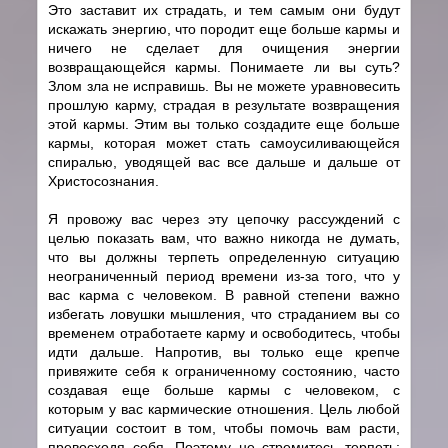
Это заставит их страдать, и тем самым они будут
искажать энергию, что породит еще больше кармы и
ничего не сделает для очищения энергии
возвращающейся кармы. Понимаете ли вы суть?
Злом зла не исправишь. Вы не можете уравновесить
прошлую карму, страдая в результате возвращения
этой кармы. Этим вы только создадите еще больше
кармы, которая может стать самоусиливающейся
спиралью, уводящей вас все дальше и дальше от
Христосознания.
Я провожу вас через эту цепочку рассуждений с
целью показать вам, что важно никогда не думать,
что вы должны терпеть определенную ситуацию
неограниченный период времени из-за того, что у
вас карма с человеком. В равной степени важно
избегать ловушки мышления, что страданием вы со
временем отработаете карму и освободитесь, чтобы
идти дальше. Напротив, вы только еще крепче
привяжите себя к ограниченному состоянию, часто
создавая еще больше кармы с человеком, с
которым у вас кармические отношения. Цель любой
ситуации состоит в том, чтобы помочь вам расти,
превосходя себя. Поэтому не стремитесь терпеть;