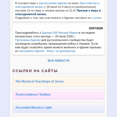
В соответствии с
расписанием бдения
по книге
Христобытие в
повседневной жизни
,
с 28 июля по 5 августа (включительно)
изучаем 21-ю главу и читаем призыв из 22-й:
Призыв к миру в
повседневной жизни.
Подробнее о том, как участвовать в бдении смотрите по
ссылке
.
25/07/2026
Присоединяйтесь к
Бдению-500 Матери Марии
в последнее
воскресенье этого месяца — 26 июля 2026 г.
Программа Бдения
для русскоязычного сообщества будет
посвящена скорейшему прекращению войны в Украине. Если
вам будет позволять время можете включить в бдение призывы
из
программы бдения - Фокус на демократии
.
ВСЕ НОВОСТИ
ССЫЛКИ НА САЙТЫ
The Mystical Teachings of Jesus
Transcendence Toolbox
Ascended Masters Light