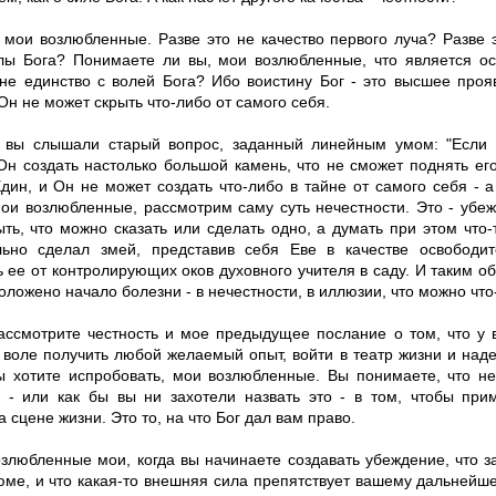
, мои возлюбленные. Разве это не качество первого луча? Разве
лы Бога? Понимаете ли вы, мои возлюбленные, что является ос
 не единство с волей Бога? Ибо воистину Бог - это высшее проя
Он не может скрыть что-либо от самого себя.
 вы слышали старый вопрос, заданный линейным умом: "Если 
Он создать настолько большой камень, что не сможет поднять е
дин, и Он не может создать что-либо в тайне от самого себя - а 
мои возлюбленные, рассмотрим саму суть нечестности. Это - убе
ыть, что можно сказать или сделать одно, а думать при этом что-т
льно сделал змей, представив себя Еве в качестве освободи
 ее от контролирующих оков духовного учителя в саду. И таким об
оложено начало болезни - в нечестности, в иллюзии, что можно что-
ассмотрите честность и мое предыдущее послание о том, что у 
 воле получить любой желаемый опыт, войти в театр жизни и над
ы хотите испробовать, мои возлюбленные. Вы понимаете, что не
о - или как бы вы ни захотели назвать это - в том, чтобы при
 сцене жизни. Это то, на что Бог дал вам право.
озлюбленные мои, когда вы начинаете создавать убеждение, что з
юме, и что какая-то внешняя сила препятствует вашему дальней