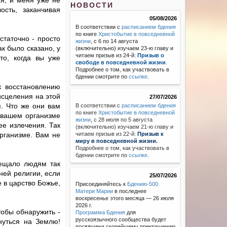
ся, и меня уже не
НОВОСТИ
сть, заканчивая
05/08/2026
В соответствии с
расписанием бдения
по книге
Христобытие в повседневной
статочно - просто
жизни
, с 6 по 14 августа
к было сказано, у
(включительно) изучаем 23-ю главу и
читаем призыв из 24-й:
Призыв о
то, когда вы уже
свободе в повседневной жизни
.
Подробнее о том, как участвовать в
бдении смотрите по
ссылке
.
к восстановлению
исцеления на этой
27/07/2026
я. Что же они вам
В соответствии с
расписанием бдения
по книге
Христобытие в повседневной
 вашем организме
жизни
,
с 28 июля по 5 августа
ее излечения. Так
(включительно) изучаем 21-ю главу и
рганизме. Вам не
читаем призыв из 22-й:
Призыв к
миру в повседневной жизни.
Подробнее о том, как участвовать в
бдении смотрите по
ссылке
.
бещало людям так
ней религии, если
25/07/2026
 в царство Божье,
Присоединяйтесь к
Бдению-500
Матери Марии
в последнее
воскресенье этого месяца — 26 июля
2026 г.
тобы обнаружить -
Программа Бдения
для
русскоязычного сообщества будет
нуться на Землю!
посвящена скорейшему прекращению