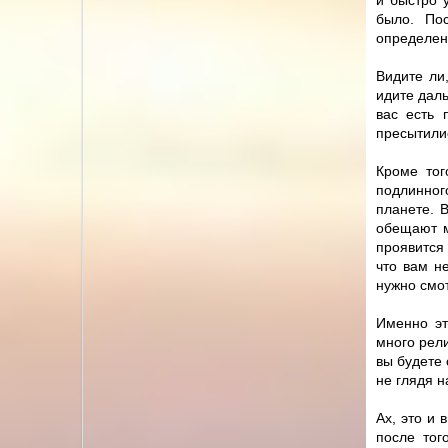
и быстро у
было. По
определенн
Видите ли,
идите даль
вас есть 
пресытили
Кроме тог
подлинного
планете. 
обещают м
проявится
что вам н
нужно смот
Именно эт
много рел
вы будете 
не глядя н
Ах, это и 
после тог