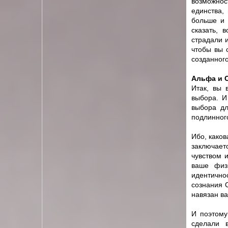
возможнос
единства,
больше и 
сказать, 
страдали и
чтобы вы 
созданного
Альфа и 
Итак, вы 
выбора. И
выбора дл
подлинног
Ибо, каков
заключает
чувством 
ваше физ
идентично
сознания 
навязан ва
И поэтому
сделали 