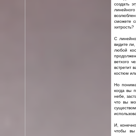
создать э
линейного
возлюбленн
сможете с
хитрость?
С линейно
видите ли
любой кос
продолжен
ветхого ч
встретит 
костюм или
Но понима
когда вы 
небе, заст
что вы мо
существом
использова
И, конечн
чтобы вы