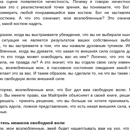
на сцене появляется нечестность. Почему я говорю нечестно
вая это с реалистической точки зрения, вы понимаете, что Бо
римерить любой понравившийся вам костюм. Бог не заставля
костюма. А что это означает, мои возлюбленные? Это означ
 какой костюм надеть.
бразом, когда вы выстраиваете убеждение, что вы не выбирали н
 ситуация не является результатом ваших собственных выб
, то вы застреваете в том, что мы назвали духовным тупиком. И
бленные, когда вы думаете, что какая-то внешняя сила создала
 то кто тогда может освободить вас из нее? Логично, что это 
ила, не правда ли? А это значит, что вы отдали свою силу изме
сь, возлюбленные мои, в пассивное состояние ожидания какой-
елает это за вас. И таким образом, вы сделали то, на что вы также
ою свободную волю внешней силе.
торяю, возлюбленные мои, что Бог дал вам свободную волю.
о. Вы имеете право, как Майтрейя объясняет в своей книге, реши
 решать - принять решение, что вы больше не хотите принимать
ать идола, ложное представление, что есть некая внешняя сила, 
нью.
йтесь нюансов свободной воли
ли, мои возлюбленные, змей будет нашептывать вам на ухо, что