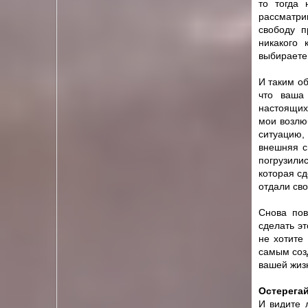
то тогда 
рассматри
свободу п
никакого 
выбираете,
И таким о
что ваша
настоящих
мои возлю
ситуацию,
внешняя с
погрузили
которая сд
отдали св
Снова пов
сделать эт
не хотите
самым созд
вашей жиз
Остерега
И видите 