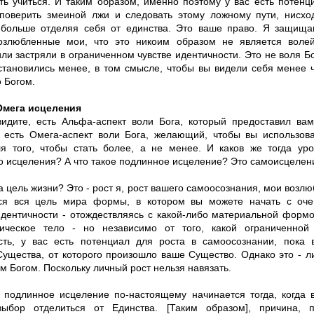
ть учиться. И таким образом, именно поэтому у вас есть потенц
 поверить змеиной лжи и следовать этому ложному пути, нисхо
больше отделяя себя от единства. Это ваше право. Я защища
возлюбленные мои, что это никоим образом не является воле
ли застряли в ограниченном чувстве идентичности. Это не воля Бо
становились менее, в том смысле, чтобы вы видели себя менее 
 Богом.
Омега исцеления
видите, есть Альфа-аспект воли Бога, который предоставил ва
 есть Омега-аспект воли Бога, желающий, чтобы вы использов
я того, чтобы стать более, а не менее. И каков же тогда уро
о исцеления? А что такое подлинное исцеление? Это самоисцелен
а цель жизни? Это - рост я, рост вашего самоосознания, мои возлю
ся вся цель мира формы, в котором вы можете начать с оче
идентичности - отождествляясь с какой-либо материальной формо
ическое тело - но независимо от того, какой ограниченной
сть, у вас есть потенциал для роста в самоосознании, пока 
Существа, от которого произошло ваше Существо. Однако это - л
м Богом. Поскольку личный рост нельзя навязать.
 подлинное исцеление по-настоящему начинается тогда, когда в
выбор отделиться от Единства. [Таким образом], причина, 