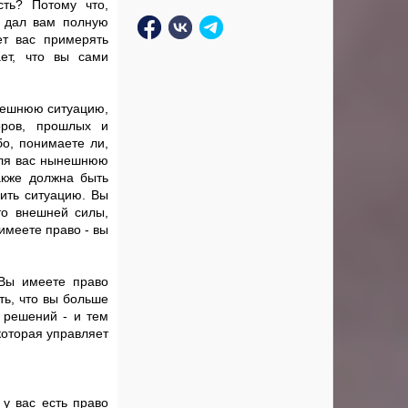
сть? Потому что,
г дал вам полную
ет вас примерять
ает, что вы сами
ынешнюю ситуацию,
оров, прошлых и
бо, понимаете ли,
 для вас нынешнюю
также должна быть
нить ситуацию. Вы
то внешней силы,
 имеете право - вы
 Вы имеете право
ть, что вы больше
 решений - и тем
которая управляет
 у вас есть право