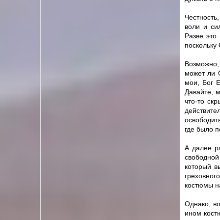
Честность
воли и си
Разве это
поскольку 
Возможно,
может ли 
мои, Бог Е
Давайте, 
что-то скр
действите
освободить
где было п
А далее р
свободной
который в
греховног
костюмы на
Однако, в
ином кост