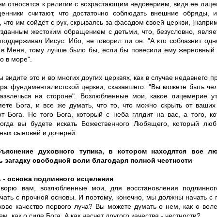
ни относятся к религии с возрастающим недоверием, видя ее лице
енники считают, что достаточно соблюдать внешние обряды, и
, что им сойдет с рук, скрываясь за фасадом своей церкви, [напри
узданным жестоким обращением с детьми, что, безусловно, явля
 поддерживал Иисус. Ибо, не говорил ли он: "А кто соблазнит одн
в Меня, тому лучше было бы, если бы повесили ему жерновный
о в море".
ы видите это и во многих других церквях, как в случае недавнего 
ора фундаменталистской церкви, сказавшего: "Вы можете быть ч
азвлечься на стороне". Возлюбленные мои, какое лицемерие ут
яете Бога, и все же думать, что то, что можно скрыть от ваших
от Бога. Не того Бога, который с неба глядит на вас, а того, к
когда вы будете искать Божественного Любящего, который люб
ных сыновей и дочерей.
ъяснение духовного тупика, в котором находятся все лю
 загадку свободной воли благодаря полной честности
 - основа подлинного исцеления
оворю вам, возлюбленные мои, для восстановления подлинно
чать с прочной основы. И поэтому, конечно, мы должны начать с 
аково качество первого луча? Вы можете думать о нем, как о вол
ем, как о силе Бога. А как насчет другого качества - честности?