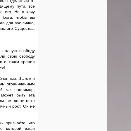
иал отделиться от
дящему пути, все
ю его. Но я хочу
й Бога, чтобы вы
га для вас лично,
чистого Существа,
м полную свободу
али свою свободу
к с точки зрения
ие!
бленные. В этом и
нь ограниченным
й, как, например,
 может быть эта
вы не достигнете
ичный рост. Он не
ы признаёте, что
по которой ваши