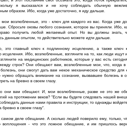
шел, и этот посланник смог осознать это, когда поток прекратил
скольку я высказался и не хочу соблюдать обычную вежливо
ым образом. Ибо, когда уже достаточно, я иду дальше.
 мои возлюбленные, это - ключ для каждого из вас. Когда уже до
ше. Сбросьте оковы любого сознания, которое вы приняли. Ибо, ка
право получить любой желаемый опыт. Но вы должны знать, ч
сь данным опытом, то действительно можете идти дальше.
о, это главный ключ к подлинному исцелению, а также ключ 
 исцеления. Ибо, возлюбленные, взгляните на то, как люди ищут 
Взгляните на медицинских работников, которые у вас есть сегодн
ежду строк? Они обещают вам, возлюбленные мои, что, когда в
 болезнь, они смогут дать вам некое механическое средство для 
е нужно обращать внимание на сознание, вызвавшее болезнь в о
реть на бревно в своем глазу.
о они вам обещают. И, мои возлюбленные, разве не это же о
игий на протяжении веков? "Если вы будете следовать нашей внеш
соблюдать данные нами правила и инструкции, то однажды войдете
а бревно в своем глазу".
в самом деле обещание. А сколько людей поверило ему, только, ч
о воплощения - что это ложное обещание, и им пришлось вер