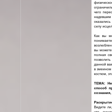
физическо
ограничили
чего пере
надевшим 
оказались
силу исцел
Как вы мо
понимаете
возлюблен
вы можете
полная св
позволить 
данной ва
в змеином 
костюм, эт
ТЕМА: Не
способ п
сознания,
Раскрытие
Видите ли
что суще