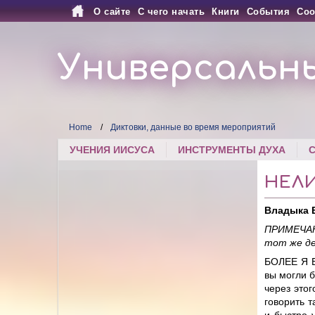
О сайте
С чего начать
Книги
События
Соо
Универсальн
Home
Диктовки, данные во время мероприятий
УЧЕНИЯ ИИСУСА
ИНСТРУМЕНТЫ ДУХА
НЕЛ
Владыка 
ПРИМЕЧАН
тот же де
БОЛЕЕ Я Е
вы могли б
через это
говорить 