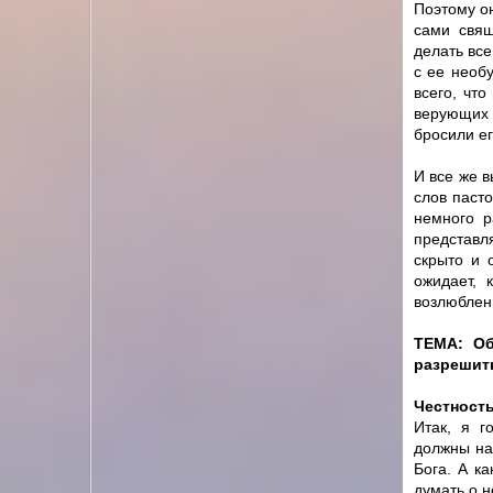
Поэтому о
сами свящ
делать все
с ее необ
всего, что
верующих 
бросили ег
И все же в
слов паст
немного р
представл
скрыто и 
ожидает, 
возлюблен
ТЕМА: Об
разрешить
Честность
Итак, я г
должны на
Бога. А к
думать о н