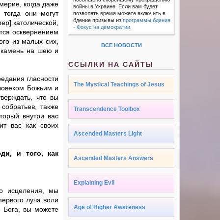
мерие, когда даже
войны в Украине. Если вам будет
 тогда они могут
позволять время можете включить в
бдение призывы из
программы бдения
мер] католической,
- Фокус на демократии
.
ется осквернением
ого из малых сих,
ВСЕ НОВОСТИ
 камень на шею и
ССЫЛКИ НА САЙТЫ
предания гласности
The Mystical Teachings of Jesus
еловеком Божьим и
верждать, что вы
 собратьев, также
Transcendence Toolbox
оторый внутри вас
ит вас как своих
Ascended Masters Light
ди, и того, как
Ascended Masters Answers
Explaining Evil
го исцеления, мы
первого луча воли
Age of Higher Awareness
е Бога, вы можете