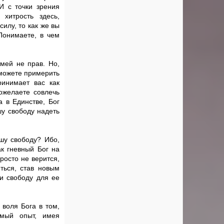
 И с точки зрения
 хитрость здесь,
илу, то как же вы
Понимаете, в чем
змей не прав. Но,
 можете примерить
ринимает вас как
ожелаете совлечь
а в Единстве, Бог
шу свободу надеть
шу свободу? Ибо,
ак гневный Бог на
росто не верится,
ться, став новым
 и свободу для ее
 воля Бога в том,
мый опыт, имея