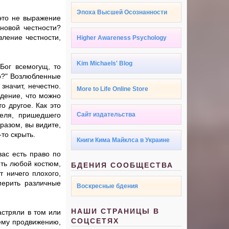
Эпоха Высшей Осознанности
 это не выражение
новой честности?
вление честности,
Higher Awareness Psychology
Kim Michaels' Blog
Бог всемогущ, то
го?" Возлюбленные
значит, нечестно.
More to Life Online Store
ждение, что можно
о другое. Как это
теля, пришедшего
Сайт издательства
разом, вы видите,
то скрыть.
Книги Кима Майклса в Украине
вас есть право по
еть любой костюм,
БДЕНИЯ СООБЩЕСТВА
т ничего плохого,
мерить различные
Воскресные бдения
НАШИ СТРАНИЦЫ В
астряли в том или
СОЦСЕТЯХ
шему продвижению,