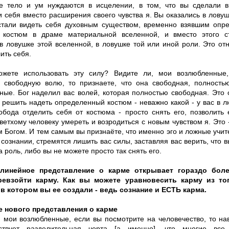
е тело и ум нуждаются в исцелении, в том, что вы сделали 
 себя вместо расширения своего чувства я. Вы оказались в ловуш
стали видеть себя духовным существом, временно взявшим опр
костюм в драме материальной вселенной, и вместо этого ст
 в ловушке этой вселенной, в ловушке той или иной роли. Это от
ить себя.
жете использовать эту силу? Видите ли, мои возлюбленные,
 свободную волю, то признаете, что она свободная, полность
ные. Бог наделил вас волей, которая полностью свободная. Это о
 решить надеть определенный костюм - неважно какой - у вас в 
обода отделить себя от костюма - просто снять его, позволить 
ветхому человеку умереть и возродиться с новым чувством я. Это 
м Богом. И тем самым вы признаёте, что именно эго и ложные учи
сознании, стремятся лишить вас силы, заставляя вас верить, что в
а роль, либо вы не можете просто так снять его.
линейное представление о карме открывает гораздо бол
ревзойти карму. Как вы можете уравновесить карму из то
 в котором вы ее создали - ведь сознание и ЕСТЬ карма.
 нового представления о карме
, мои возлюбленные, если вы посмотрите на человечество, то на
ствует разделительная черта [а именно], что многие вс