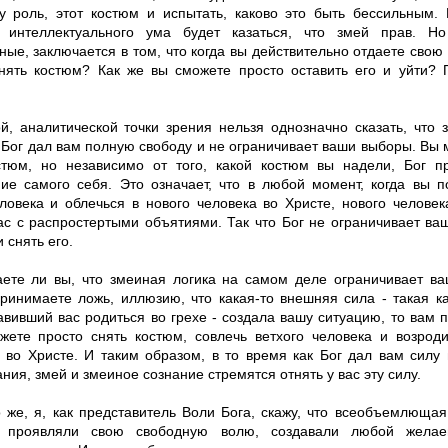
ту роль, этот костюм и испытать, каково это быть бессильным.
 интеллектуального ума будет казаться, что змей прав. Но
ые, заключается в том, что когда вы действительно отдаете свою с
нять костюм? Как же вы сможете просто оставить его и уйти? 
й, аналитической точки зрения нельзя однозначно сказать, что 
, Бог дал вам полную свободу и не ограничивает ваши выборы. Вы
тюм, но независимо от того, какой костюм вы надели, Бог п
ие самого себя. Это означает, что в любой момент, когда вы п
еловека и облечься в нового человека во Христе, нового человек
вас с распростертыми объятиями. Так что Бог не ограничивает ва
 снять его.
ете ли вы, что змеиная логика на самом деле ограничивает ва
принимаете ложь, иллюзию, что какая-то внешняя сила - такая к
авивший вас родиться во грехе - создала вашу ситуацию, то вам п
жете просто снять костюм, совлечь ветхого человека и возроди
 во Христе. И таким образом, в то время как Бог дал вам силу
ния, змей и змеиное сознание стремятся отнять у вас эту силу.
о же, я, как представитель Воли Бога, скажу, что всеобъемлющая
 проявляли свою свободную волю, создавали любой желае