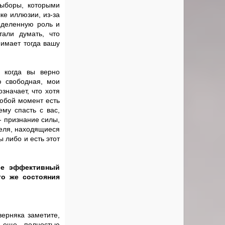
выборы, которыми
ке иллюзии, из-за
еделенную роль и
али думать, что
нимает тогда вашу
 когда вы верно
ю свободная, мои
значает, что хотя
любой момент есть
ему спасть с вас,
- признание силы,
теля, находящиеся
ы либо и есть этот
ее эффективный
го же состояния
верняка заметите,
е еще полностью