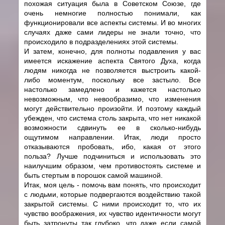
похожая ситуация была в Советском Союзе, где
очень немногие полностью понимали, как
функционировали все аспекты системы. И во многих
случаях даже сами лидеры не знали точно, что
происходило в подразделениях этой системы.
И затем, конечно, для полноты подавления у вас
имеется искажение аспекта Святого Духа, когда
людям никогда не позволяется выстроить какой-
либо моментум, поскольку все застыло. Все
настолько замедлено и кажется настолько
невозможным, что невообразимо, что изменения
могут действительно произойти. И поэтому каждый
убежден, что система столь закрыта, что нет никакой
возможности сдвинуть ее в сколько-нибудь
ощутимом направлении. Итак, люди просто
отказываются пробовать, ибо, какая от этого
польза? Лучше подчиниться и использовать это
наилучшим образом, чем противостоять системе и
быть стертым в порошок самой машиной.
Итак, моя цель - помочь вам понять, что происходит
с людьми, которые подвергаются воздействию такой
закрытой системы. С ними происходит то, что их
чувство воображения, их чувство идентичности могут
быть затронуты так глубоко, что даже если самой