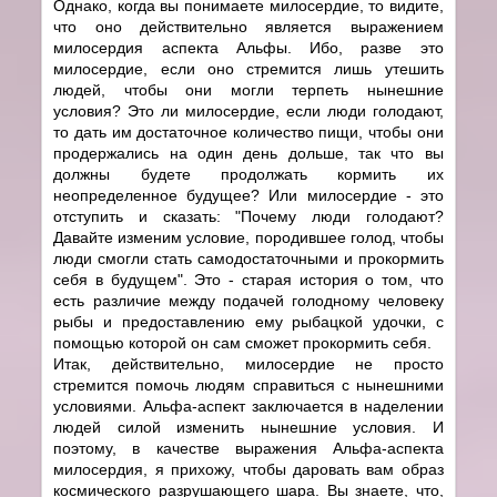
Однако, когда вы понимаете милосердие, то видите,
что оно действительно является выражением
милосердия аспекта Альфы. Ибо, разве это
милосердие, если оно стремится лишь утешить
людей, чтобы они могли терпеть нынешние
условия? Это ли милосердие, если люди голодают,
то дать им достаточное количество пищи, чтобы они
продержались на один день дольше, так что вы
должны будете продолжать кормить их
неопределенное будущее? Или милосердие - это
отступить и сказать: "Почему люди голодают?
Давайте изменим условие, породившее голод, чтобы
люди смогли стать самодостаточными и прокормить
себя в будущем". Это - старая история о том, что
есть различие между подачей голодному человеку
рыбы и предоставлению ему рыбацкой удочки, с
помощью которой он сам сможет прокормить себя.
Итак, действительно, милосердие не просто
стремится помочь людям справиться с нынешними
условиями. Альфа-аспект заключается в наделении
людей силой изменить нынешние условия. И
поэтому, в качестве выражения Альфа-аспекта
милосердия, я прихожу, чтобы даровать вам образ
космического разрушающего шара. Вы знаете, что,