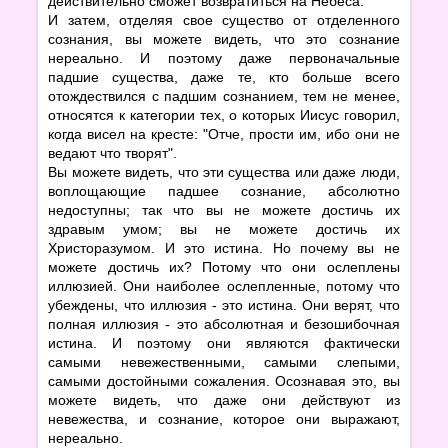
действительно сможет возвратиться на Небеса.
И затем, отделяя свое существо от отделенного
сознания, вы можете видеть, что это сознание
нереально. И поэтому даже первоначальные
падшие существа, даже те, кто больше всего
отождествился с падшим сознанием, тем не менее,
относятся к категории тех, о которых Иисус говорил,
когда висел на кресте: "Отче, прости им, ибо они не
ведают что творят".
Вы можете видеть, что эти существа или даже люди,
воплощающие падшее сознание, абсолютно
недоступны; так что вы не можете достичь их
здравым умом; вы не можете достичь их
Христоразумом. И это истина. Но почему вы не
можете достичь их? Потому что они ослеплены
иллюзией. Они наиболее ослепленные, потому что
убеждены, что иллюзия - это истина. Они верят, что
полная иллюзия - это абсолютная и безошибочная
истина. И поэтому они являются фактически
самыми невежественными, самыми слепыми,
самыми достойными сожаления. Осознавая это, вы
можете видеть, что даже они действуют из
невежества, и сознание, которое они выражают,
нереально.