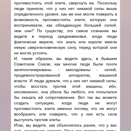
противостоять этой элите, свергнуть ее. Поскольку
люди приняли, что у них нет никакой силы выше
определенного уровня, как же они могли поверить в
возможность противостоять элите, которую они
воспринимали, как обладающую большей силой,
чем они? По существу, это самое сознание вы
видите в период средневековья, когда люди
фактически верили, что знать или короли имели
некую сверхчеловеческую силу, перед которой они
не могли устоять.
И, таким образом, вы видите здесь, в бывшем
Советском Союзе, как многие люди были почти
загипнотизированы - заколдованы - силой,
продемонстрированной аппаратом, машиной
власти. И люди думали, что у них нет никакой силы,
чтобы восстать против этой машины, ибо,
несомненно, она убила бы любого, кто попытался
бы оказать ей сопротивление. Вот так вы можете
создать ситуацию, когда люди не могут
противостоять элите именно потому, что не могут
вообразить или поверить, что у них есть сила
выступить против элиты.
Итак, вы видите, как объяснялось ранее, что у вас
есть искажение аспекта Отца как искажение силы,