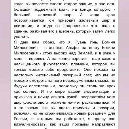
когда вы желаете снести старое здание, у вас есть
большой подъемный кран, на конце которого -
большой железный шар. И когда кран
поворачивается, он приводит железный шар в
движение, и тогда вы направляете этот шар в
здание, разбивая его в щебень, который затем легко
удалить.
Я даю вам образ, что я, Гуань Инь, Богиня
Милосердия - в аспекте Альфы на посту Богини
Милосердия - стою высоко над Землей, и в руке у
меня - веревка. А на конце веревки - шар самого
насыщенного фиолетового пламени, которое вы
только можете себе представить. Оно похоже на
настолько интенсивный лазерный свет, что вы не
можете смотреть на него невооруженным глазом, не
будучи ослепленным, поскольку он столь же ярок
как солнце. И по мере вашей визуализации и
призывов я начну двигать рукой, посредством чего
шар фиолетового пламени начнет раскачиваться. И
в то время как вы даете призывы и розарии,
включая, но не ограничиваясь новым розарием для
России, с которым вы работаете, я прошу вас
визуализировать, как ваши призывы направляют