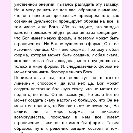
умственной энергии, пытаясь разгадать эту загадку.
Но я могу решить ее для вас, обращая внимание,
что она является прекрасным примером того, как
сознание дуальности проецирует образы на все, в
том числе и на Бога. Ибо вы видите, эта загадка
кажется невозможной для решения из-за концепции,
что Бог имеет некую форму, и поэтому может быть
ограничен ею. Но Бог не существо в форме; Он - ее
источник, однако, Он - вне формы. Поэтому любая
форма, которая может быть создана, любая скала,
которая могла быть создана, может существовать
только в мире формы. И, следовательно, форма не
может ограничить бесформенного Бога.
Понимаете ли вы, что дело тут не в ответе
линейным способом: да или нет. Да, Бог может
создать настолько большую скалу, что не может ее
поднять, но тогда Он не всемогущ. Но если Бог не
может создать скалу настолько большую, что Он не
может ее поднять, то Бог опять же не всемогущ. Но
видите ли, в мире формы нет никакого
всемогущества, поскольку в нем все имеет
ограничение - или он не имел бы формы. Таким
образом, путь к решению загадки состоит в том,