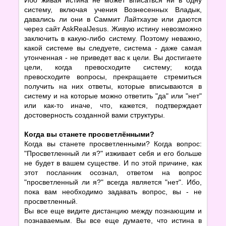
систему, включая учения Вознесенных Владык,
давались ли они в Саммит Лайтхаузе или даются
через сайт AskRealJesus. Живую истину невозможно
заключить в какую-либо систему. Поэтому неважно,
какой системе вы следуете, система - даже самая
утонченная - не приведет вас к цели. Вы достигаете
цели, когда превосходите систему; когда
превосходите вопросы, прекращаете стремиться
получить на них ответы, которые вписываются в
систему и на которые можно ответить "да" или "нет"
или как-то иначе, что, кажется, подтверждает
достоверность созданной вами структуры.
Когда вы станете просветлёнными?
Когда вы станете просветленными? Когда вопрос:
"Просветленный ли я?" изживает себя и его больше
не будет в вашем существе. И по этой причине, как
этот посланник осознал, ответом на вопрос
"просветленный ли я?" всегда является "нет". Ибо,
пока вам необходимо задавать вопрос, вы - не
просветленный.
Вы все еще видите дистанцию между познающим и
познаваемым. Вы все еще думаете, что истина в