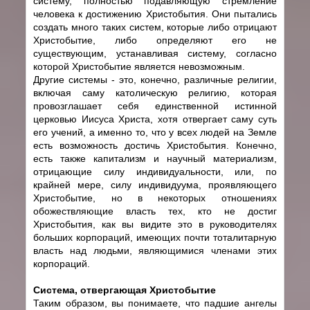
систему, полностью подавляющую стремление
человека к достижению Христобытия. Они пытались
создать много таких систем, которые либо отрицают
Христобытие, либо определяют его не
существующим, устанавливая систему, согласно
которой Христобытие является невозможным.
Другие системы - это, конечно, различные религии,
включая саму католическую религию, которая
провозглашает себя единственной истинной
церковью Иисуса Христа, хотя отвергает саму суть
его учений, а именно то, что у всех людей на Земле
есть возможность достичь Христобытия. Конечно,
есть также капитализм и научный материализм,
отрицающие силу индивидуальности, или, по
крайней мере, силу индивидуума, проявляющего
Христобытие, но в некоторых отношениях
обожествляющие власть тех, кто не достиг
Христобытия, как вы видите это в руководителях
больших корпораций, имеющих почти тоталитарную
власть над людьми, являющимися членами этих
корпораций.
Система, отвергающая Христобытие
Таким образом, вы понимаете, что падшие ангелы