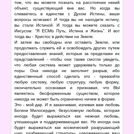
том, что вы можете познать на расстоянии некий
объект, существующий вне вас. Но когда вы
сливаетесь в единстве с Духом Истины, ваши
вопросы исчезают. И тогда вы не находите истину,
вы стали Истиной. И тогда вы можете сказать с
Иисусом: "Я ЕСМЬ Путь, Истина и Жизнь". И вот
тогда вы - Христос в действии на Земле.
И затем вы свободны или оставить Землю, или
продолжать служить ей и освобождать других путем
предоставления знаний, которые за пределами их
представлений - чтобы они также смогли увидеть,
что любая система может удерживать только до
поры. Она никогда не заполнит разрыв, ибо
единственный способ сделать это - превзойти
любую систему, любую структуру, любую форму,
окончательно осознавая и признавая, что ВЫ
являетесь бесформенным существом, которое
никогда не может быть ограничено ничем в форме.
Это - мой дар. И я заканчиваю, изливая вам любовь
Богини Милосердия, безусловную любовь, которая
иногда будет выражаться как нежная любовь,
утешающая и поддерживающая вас. Но иногда она
будет выражаться как космический разрушающий
шар, разбивающий структуры, удерживающие ваш