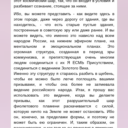
этот космический шар, так, что он входит в условия и
разбивает сознание, стоящее за ними.
Ибо, вы можете представить - как видите здесь в
этом городе, даже через дорогу от здания, где вы
находитесь, - что есть старые пустые здания,
построенные в советскую эру или даже ранее. И вы
можете видеть, что именно это нависло над всем
народом России, на нижнем эфирном плане, на
ментальном и эмоциональном планах. Это
огромная структура, созданная в период эры
коммунизма, и препятствующая очень многим
людям соединиться с их Я ЕСМЬ Присутствием,
соединиться с видением Золотого Века.
Именно эту структуру я стараюсь разбить в щебень,
чтобы ее можно было легче поглощать вашими
призывами, и чтобы она более не затмевала
видение российского народа. Итак, я прошу вас
использовать это видение, когда вы делаете
призывы, как этот разрушительный шар
фиолетового пламени раскачивается с силой,
которую ничто на Земле не может остановить. Ибо
он, конечно, за пределами формы, и поэтому не
может быть ею ограничен. И, таким образом, он
раскачивается, и как только он приходит в движение,