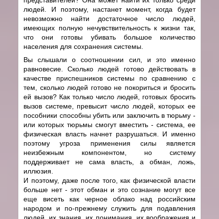
людей. И поэтому, настанет момент, когда будет
невозможно найти достаточное число людей,
имеющих полную нечувствительность к жизни так,
что они готовы убивать большое количество
населения для сохранения системы.
Вы слышали о соотношении сил, и это именно
равновесие. Сколько людей готово действовать в
качестве приспешников системы по сравнению с
тем, сколько людей готово не покориться и бросить
ей вызов? Как только число людей, готовых бросить
вызов системе, превысит число людей, которых ее
пособники способны убить или заключить в тюрьму -
или которых тюрьмы смогут вместить - система, ее
физическая власть начнет разрушаться. И именно
поэтому угроза применения силы является
неизбежным компонентом, но систему
поддерживает не сама власть, а обман, ложь,
иллюзия.
И поэтому, даже после того, как физической власти
больше нет - этот обман и это сознание могут все
еще висеть как черное облако над российским
народом и по-прежнему служить для подавления
людей, их знания, их понимания, их воображения и