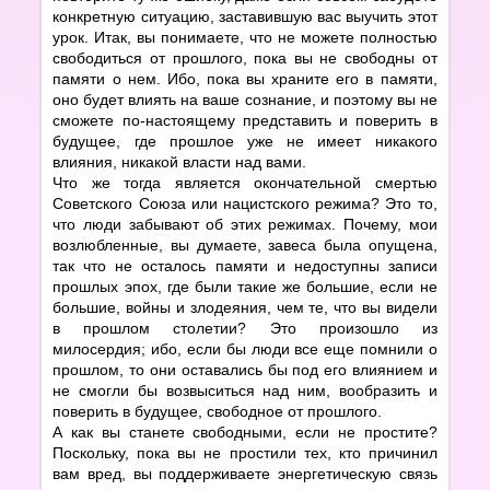
конкретную ситуацию, заставившую вас выучить этот
урок. Итак, вы понимаете, что не можете полностью
свободиться от прошлого, пока вы не свободны от
памяти о нем. Ибо, пока вы храните его в памяти,
оно будет влиять на ваше сознание, и поэтому вы не
сможете по-настоящему представить и поверить в
будущее, где прошлое уже не имеет никакого
влияния, никакой власти над вами.
Что же тогда является окончательной смертью
Советского Союза или нацистского режима? Это то,
что люди забывают об этих режимах. Почему, мои
возлюбленные, вы думаете, завеса была опущена,
так что не осталось памяти и недоступны записи
прошлых эпох, где были такие же большие, если не
большие, войны и злодеяния, чем те, что вы видели
в прошлом столетии? Это произошло из
милосердия; ибо, если бы люди все еще помнили о
прошлом, то они оставались бы под его влиянием и
не смогли бы возвыситься над ним, вообразить и
поверить в будущее, свободное от прошлого.
А как вы станете свободными, если не простите?
Поскольку, пока вы не простили тех, кто причинил
вам вред, вы поддерживаете энергетическую связь