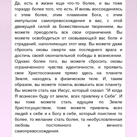
Да, есть в жизни еще что-то более, и вы тоже
гораздо более того, что есть. И вновь воссоединяясь
с этим более, этим пламенем Бога, с этим
импульсом самопревосхождения в вас, с этой
движущей силой за Божественным творением, вы
можете преодолеть все свои ограничения. Вы
можете освободиться от сковывающей вас боли и
страданий, наполняющих этот мир. Вы можете даже
сбросить оковы смерти как последнего врага и
достичь своей окончательной победы в вознесении.
Однако более того, вы можете сбросить оковы
ограниченного чувства идентичности, и проявить
свое Христосознание прямо здесь на планете
Земля, находясь в физическом теле. И, таким
образом, вы можете помочь возвысить всю планету.
Вы можете стать как Иисус, который сказал: "И когда
Я вознесен буду от земли, всех привлеку к Себе”. И
вы тоже можете стать идущим по Земле
Христосуществом, тоже можете привлечь всех
людей к себе и к Богу в себе, который поистине то
более, то желание стать более, та необусловленная
любовь постоянного и вечного
самопревосхождения.