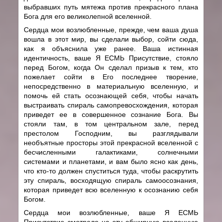
выбравших путь мятежа против прекрасного плана
Бога для его великолепной вселенной.
Сердца мои возлюбленные, прежде, чем ваша душа
вошла в этот мир, вы сделали выбор, сойти сюда,
как я объяснила уже ранее. Ваша истинная
идентичность, ваше Я ЕСМЬ Присутствие, стояло
перед Богом, когда Он сделал призыв к тем, кто
пожелает сойти в Его последнее творение,
непосредственно в материальную вселенную, и
помочь ей стать осознающей себя, чтобы начать
выстраивать спираль самопревосхождения, которая
приведет ее в совершенное сознание Бога. Вы
стояли там, в том центральном зале, перед
престолом Господним, вы разглядывали
необъятные просторы этой прекрасной вселенной с
бесчисленными галактиками, солнечными
системами и планетами, и вам было ясно как день,
что кто-то должен спуститься туда, чтобы раскрутить
эту спираль, восходящую спираль самоосознания,
которая приведет всю вселенную к осознанию себя
Богом.
Сердца мои возлюбленные, ваше Я ЕСМЬ
Присутствие смотрело на эту обширную вселенную