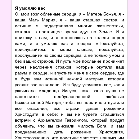
Я умоляю вас
О, мои возлюбленные сердца, я – Матерь Божья, я -
ваша Мать Мария, я - ваша старшая сестра, и
истинно я поддерживала многие жизнепотоки,
которые в настоящее время идут по Земле. И я
прихожу к вам, и я становлюсь на колени перед
вами, и я умоляю вас и говорю: «Пожалуйста,
прислушайтесь к моим словам, пожалуйста,
прослушайте их своим сердцем, а не только умом и
без ваших страхов. И пусть мое послание проникнет
через наслоения страхов, которые окутали ваш
разум и сердце, и впустите меня в свое сердце, где
я буду вам истинной нежной матерью, которая
усадит вас на колени. И я буду укачивать вас, как я
укачивала младенца Иисуса, пока ваша душа не
наполнится необусловленной любовью
Божественной Матери, чтобы вы поистине отпустили
все опасения, все страхи, давая рождение
Христодитя в себе; и вы не будете страшиться
встречи с Архангелом Гавриилом, который придет
объявить, что вы снискали милость Бога, и вам
предназначено дать рождение Христодитя,
Христосознанию, что поистине является наивысшим