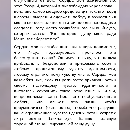
отлученным от Бога. Сердца мои возлюбленные,
этот Розарий, который я высвобождаю через слово –
поистине самое мощное средство для тех, кто тверд
в своем намерении одержать победу и вознестись в
свет и кто осознал что, для этой победы необходимо
следовать зову моего возлюбленного сына Иисуса,
который сказал: "Кто потеряет душу свою ради
Меня, тот сбережет ее".
Сердца мои возлюбленные, вы теперь понимаете,
что Иисус подразумевал, произнося эти
бессмертные слова? Он имел в виду, что нельзя
прибывать в бездействии и приковывать себя к
любому ограниченному чувству идентичности,
любому ограниченному чувству жизни. Сердца мои
возлюбленные, если вы развиваете привязанность к
своему настоящему чувству идентичности и
пытаетесь сохранить такое отношение к жизни,
непреодолимая сила Бога, его необусловленная
любовь, что движет всю жизнь, чтобы
приумножиться (быть более), неизбежно разрушит
ваше ограниченное чувство идентичности и сотрет с
лица земли Вавилонскую Башню, ставшую
тюремной стеной, окружившей вашу душу.