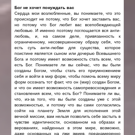
Бог не хочет понуждать вас
Сердца мои возлюбленные, вы понимаете, что это
происходит не потому, что Бог хочет заставить вас,
но потому что Бог любит вас всепобеждающей
любовью. И именно поэтому поглощается вся анти-
любовь, и, на самом деле, привязанность к
ограниченному, несовершенному образу себя, что
есть суть анти-любви для существа, которое
поистине является сыном или дочерью Всевышнего
Бога и поэтому имеет возможность стать всем, что
есть Бог. Понимаете ли вы сейчас, что вы были
созданы Богом, чтобы стать его приумножением
себя и войти в мир форм, чтобы помочь всему миру
форм осознать тот факт, что он (мир) создан Богом,
и что он имеет возможность самопревосхождения и
становления всем, что есть Бог? Понимаете ли вы,
что, из-за того, что вы были созданы уже с этой
возможностью, и потому что вы сами согласились
сойти на планету Земля для исполнения этой
вечной миссии, вам нельзя позволить себе застыть в
чувстве идентичности, основанном на образах и
верованиях, найденных в этом мире, возможно,
даже основанных на лжи змиев, преднамеренно