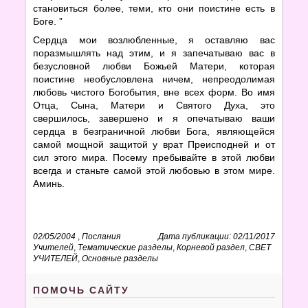
становиться более, теми, кто они поистине есть в
Боге. ”
Сердца мои возлюбленные, я оставляю вас
поразмышлять над этим, и я запечатываю вас в
безусловной любви Божьей Матери, которая
поистине необусловлена ничем, непреодолимая
любовь чистого Богобытия, вне всех форм. Во имя
Отца, Сына, Матери и Святого Духа, это
свершилось, завершено и я опечатываю ваши
сердца в безграничной любви Бога, являющейся
самой мощной защитой у врат Преисподней и от
сил этого мира. Посему пребывайте в этой любви
всегда и станьте самой этой любовью в этом мире.
Аминь.
02/05/2004
,
Послания
Дата публикации: 02/11/2017
Учителей
,
Тематические разделы
,
Корневой раздел
,
СВЕТ
УЧИТЕЛЕЙ
,
Основные разделы
ПОМОЧЬ САЙТУ