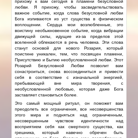
прихожу к вам сегодня в пламени безусловной
любви. Я прихожу, чтобы засвидетельствовать
важное событие, когда слова безусловной любви
Бога изливаются из уст существа в физическом
воплощении. Сердца мои возлюбленные, это
воистину необыкновенное событие, когда вибрации
движущей силы, идущие из-за пределов этой
вселенной облекаются в речь человека. Эти слова
станут основой для нового Розария, который
поистине уникален, тем, что посвящен пламени,
Присутствию и Бытию необусловленной любви. Этот
Розарий Безусловной Любви позволит вам
сонастроиться, снова воссоединиться и привести
себя в соответствие с изначальной энергией,
пребывающей вне мира творения, с
необусловленной любовью, которая даже Бога
заставляет становиться более.
Это самый мощный ритуал, он поможет вам
преодолеть все ограничения, все несовершенства
этого мира и подняться над ограниченным,
несовершенным чувством идентичности над
восприятием себя как смертного существа, как
грешника, который навечно обречен быть