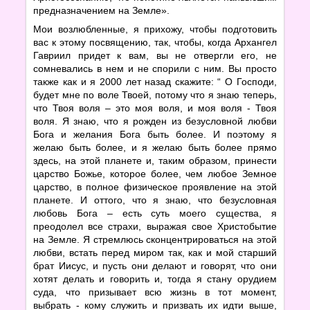
предназначением на Земле».
Мои возлюбленные, я прихожу, чтобы подготовить
вас к этому посвящению, так, чтобы, когда Архангел
Гавриил придет к вам, вы не отвергли его, не
сомневались в нем и не спорили с ним. Вы просто
также как и я 2000 лет назад скажите: “ О Господи,
будет мне по воле Твоей, потому что я знаю теперь,
что Твоя воля – это моя воля, и моя воля - Твоя
воля. Я знаю, что я рожден из безусловной любви
Бога и желания Бога быть более. И поэтому я
желаю быть более, и я желаю быть более прямо
здесь, на этой планете и, таким образом, принести
царство Божье, которое более, чем любое Земное
царство, в полное физическое проявление на этой
планете. И оттого, что я знаю, что безусловная
любовь Бога – есть суть моего существа, я
преодолел все страхи, выражая свое Христобытие
на Земле. Я стремлюсь сконцентрироваться на этой
любви, встать перед миром так, как и мой старший
брат Иисус, и пусть они делают и говорят, что они
хотят делать и говорить и, тогда я стану орудием
суда, что призывает всю жизнь в тот момент,
выбрать - кому служить и призвать их идти выше,