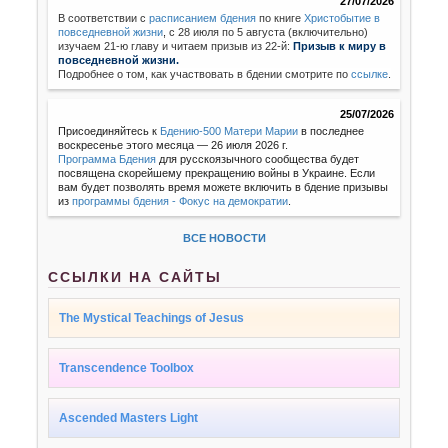
27/07/2026
В соответствии с
расписанием бдения
по книге
Христобытие в
повседневной жизни
,
с 28 июля по 5 августа (включительно)
изучаем 21-ю главу и читаем призыв из 22-й:
Призыв к миру в
повседневной жизни.
Подробнее о том, как участвовать в бдении смотрите по
ссылке
.
25/07/2026
Присоединяйтесь к
Бдению-500 Матери Марии
в последнее
воскресенье этого месяца — 26 июля 2026 г.
Программа Бдения
для русскоязычного сообщества будет
посвящена скорейшему прекращению войны в Украине. Если
вам будет позволять время можете включить в бдение призывы
из
программы бдения - Фокус на демократии
.
ВСЕ НОВОСТИ
ССЫЛКИ НА САЙТЫ
The Mystical Teachings of Jesus
Transcendence Toolbox
Ascended Masters Light