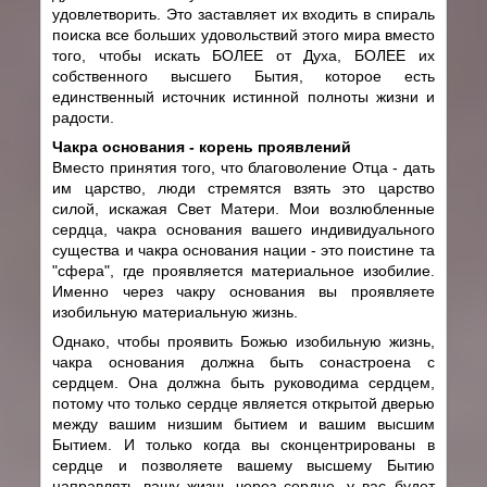
удовлетворить. Это заставляет их входить в спираль
поиска все больших удовольствий этого мира вместо
того, чтобы искать БОЛЕЕ от Духа, БОЛЕЕ их
собственного высшего Бытия, которое есть
единственный источник истинной полноты жизни и
радости.
Чакра основания - корень проявлений
Вместо принятия того, что благоволение Отца - дать
им царство, люди стремятся взять это царство
силой, искажая Свет Матери. Мои возлюбленные
сердца, чакра основания вашего индивидуального
существа и чакра основания нации - это поистине та
"сфера", где проявляется материальное изобилие.
Именно через чакру основания вы проявляете
изобильную материальную жизнь.
Однако, чтобы проявить Божью изобильную жизнь,
чакра основания должна быть сонастроена с
сердцем. Она должна быть руководима сердцем,
потому что только сердце является открытой дверью
между вашим низшим бытием и вашим высшим
Бытием. И только когда вы сконцентрированы в
сердце и позволяете вашему высшему Бытию
направлять вашу жизнь через сердце, у вас будет