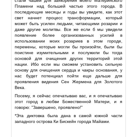
стали чашей для заякорения моего Материнского
Пламени над большей частью этого города. В
последующие месяцы и годы вы увидите, как этот
свет начнет процесс трансформации, который
может быть усилен людьми, читающими розарии и
даже другие молитвы. Все же если б мы увидели
появление более организованных усилий в
использовании моих розариев в этом городе,
перемены, которые могли бы произойти, были бы
поистине изумительными и послужили бы тогда
основой для очищения других территорий этой
нации. Ибо если мы сможем установить сильную
основу для очищения сердца и чакры основания, у
нас будет потенциал пойти еще дальше для
проявления видения Сен Жермена для Золотого
Века.
Посему, я сейчас опечатываю вас, и я опечатываю
этот город в любви Божественной Матери, и я
говорю: "Завершено, проявлено!"
*Эта диктовка была дана в самой южной части
западного острова Ки Бискейн города Майами.