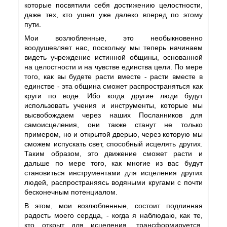
которые посвятили себя достижению целостности,
даже тех, кто ушел уже далеко вперед по этому
пути.
Мои возлюбленные, это необыкновенно
воодушевляет нас, поскольку мы теперь начинаем
видеть учреждение истинной общины, основанной
на целостности и на чувстве единства цели. По мере
того, как вы будете расти вместе - расти вместе в
единстве - эта община сможет распространяться как
круги по воде. Ибо когда другие люди будут
использовать учения и инструменты, которые мы
высвобождаем через наших Посланников для
самоисцеления, они также станут не только
примером, но и открытой дверью, через которую мы
сможем испускать свет, способный исцелять других.
Таким образом, это движение сможет расти и
дальше по мере того, как многие из вас будут
становиться инструментами для исцеления других
людей, распространяясь водяными кругами с почти
бесконечным потенциалом.
В этом, мои возлюбленные, состоит подлинная
радость моего сердца, - когда я наблюдаю, как те,
кто открыт для исцеления, трансформируется,