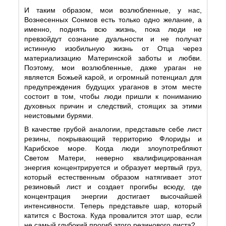
И таким образом, мои возлюбленные, у нас,
Вознесенных Сонмов есть только одно желание, а
именно, поднять всю жизнь, пока люди не
превзойдут сознание дуальности и не получат
истинную изобильную жизнь от Отца через
материализацию Материнской заботы и любви.
Поэтому, мои возлюбленные, даже ураган не
является Божьей карой, и огромный потенциал для
предупреждения будущих ураганов в этом месте
состоит в том, чтобы люди пришли к пониманию
духовных причин и следствий, стоящих за этими
неистовыми бурями.
В качестве грубой аналогии, представьте себе лист
резины, покрывающий территорию Флориды и
Карибское море. Когда люди злоупотребляют
Светом Матери, неверно квалифицированная
энергия концентрируется и образует мертвый груз,
который естественным образом натягивает этот
резиновый лист и создает прогибы всюду, где
концентрация энергии достигает высочайшей
интенсивности. Теперь представьте шар, который
катится с Востока. Куда провалится этот шар, если
не самый глубокий прогиб этого резинового листа?