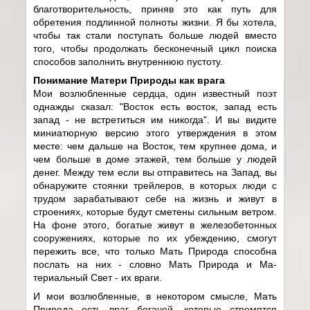
благотворительность, приняв это как путь для
обретения подлинной полноты жизни. Я бы хотела,
чтобы так стали поступать больше людей вместо
того, чтобы продолжать бесконечный цикл поиска
способов заполнить внутреннюю пустоту.
Понимание Матери Природы как врага
Мои возлюбленные сердца, один известный поэт
однажды сказал: "Восток есть восток, запад есть
запад - не встретиться им никогда". И вы видите
миниатюрную версию этого утверждения в этом
месте: чем дальше на Восток, тем крупнее дома, и
чем больше в доме этажей, тем больше у людей
денег. Между тем если вы отправитесь на Запад, вы
обнаружите стоянки трейлеров, в которых люди с
трудом зарабатывают себе на жизнь и живут в
строениях, которые будут сметены сильным ветром.
На фоне этого, богатые живут в железобетонных
сооружениях, которые по их убеждению, смогут
пережить все, что только Мать Природа способна
послать на них - словно Мать Природа и Ма-
териальный Свет - их враги.
И мои возлюбленные, в некотором смысле, Мать
Природа есть враг богачей, которые стремятся