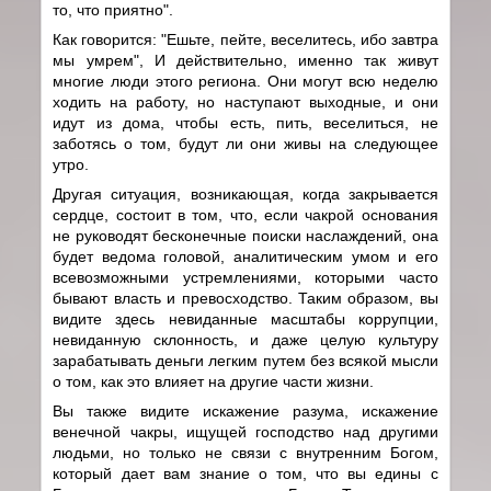
то, что приятно".
Как говорится: "Ешьте, пейте, веселитесь, ибо завтра
мы умрем", И действительно, именно так живут
многие люди этого региона. Они могут всю неделю
ходить на работу, но наступают выходные, и они
идут из дома, чтобы есть, пить, веселиться, не
заботясь о том, будут ли они живы на следующее
утро.
Другая ситуация, возникающая, когда закрывается
сердце, состоит в том, что, если чакрой основания
не руководят бесконечные поиски наслаждений, она
будет ведома головой, аналитическим умом и его
всевозможными устремлениями, которыми часто
бывают власть и превосходство. Таким образом, вы
видите здесь невиданные масштабы коррупции,
невиданную склонность, и даже целую культуру
зарабатывать деньги легким путем без всякой мысли
о том, как это влияет на другие части жизни.
Вы также видите искажение разума, искажение
венечной чакры, ищущей господство над другими
людьми, но только не связи с внутренним Богом,
который дает вам знание о том, что вы едины с