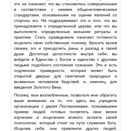
это не означает, что вы становитесь совершенными
в соответствии с некими общечеловеческими
стандартами, основанными на оценке явлений со
стороны эго. Не подразумевает это и того, что вы
принадлежите к определенной церкви, или что вы
выполняете определенные внешние ритуалы и
практики. Стать праведником означает готовность
исцелить свою собственную психику, бросить вызов
своему эго и преодолеть раны и разлад в своей
душе. Достигнув целостности внутри себя, вы
войдете в Единство с Богом и единство с другими
людьми подобного состояния сознания. Это и есть
подлинная праведность, которая может быть
открытой дверью для смягчения природных и
вызванных человеком бедствий, и, наконец, для
введения Золотого Века.
Посему, мои возлюбленные, позвольте мне обратить
ваше внимание на то, что здесь мы учредили
организацию с двумя Посланниками, показавшими
пример людей, готовых посвятить свои жизни
изучению и исцелению всякого аспекта своей
психологии, который стоит на пути служения Богу.
Исцелив себя, они привлекли других людей,