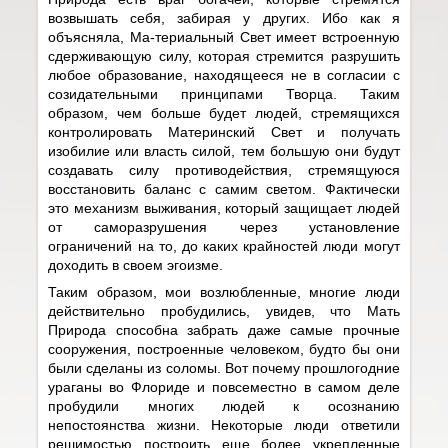
возвышать себя, забирая у других. Ибо как я
объясняла, Ма-териальный Свет имеет встроенную
сдерживающую силу, которая стремится разрушить
любое образование, находящееся не в согласии с
созидательными принципами Творца. Таким
образом, чем больше будет людей, стремящихся
контролировать Материнский Свет и получать
изобилие или власть силой, тем большую они будут
создавать силу противодействия, стремящуюся
восстановить баланс с самим светом. Фактически
это механизм выживания, который защищает людей
от саморазрушения через установление
ограничений на то, до каких крайностей люди могут
доходить в своем эгоизме.
Таким образом, мои возлюбленные, многие люди
действительно пробудились, увидев, что Мать
Природа способна забрать даже самые прочные
сооружения, построенные человеком, будто бы они
были сделаны из соломы. Вот почему прошлогодние
ураганы во Флориде и повсеместно в самом деле
пробудили многих людей к осознанию
непостоянства жизни. Некоторые люди ответили
решимостью построить еще более укрепленные