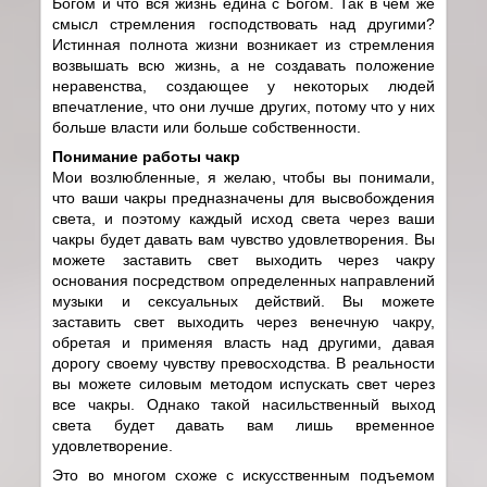
Богом и что вся жизнь едина с Богом. Так в чем же
смысл стремления господствовать над другими?
Истинная полнота жизни возникает из стремления
возвышать всю жизнь, а не создавать положение
неравенства, создающее у некоторых людей
впечатление, что они лучше других, потому что у них
больше власти или больше собственности.
Понимание работы чакр
Мои возлюбленные, я желаю, чтобы вы понимали,
что ваши чакры предназначены для высвобождения
света, и поэтому каждый исход света через ваши
чакры будет давать вам чувство удовлетворения. Вы
можете заставить свет выходить через чакру
основания посредством определенных направлений
музыки и сексуальных действий. Вы можете
заставить свет выходить через венечную чакру,
обретая и применяя власть над другими, давая
дорогу своему чувству превосходства. В реальности
вы можете силовым методом испускать свет через
все чакры. Однако такой насильственный выход
света будет давать вам лишь временное
удовлетворение.
Это во многом схоже с искусственным подъемом