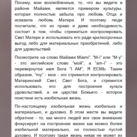
Посему, мои возлюбленные, то, что вы видите в
районе Майами, является примером культуры,
которая полностью забыла про любовь Отца и
исказила любовь Матери. И поэтому люди
посчитали, что их право и даже необходимость
состоит в том, чтобы стремиться контролировать
Свет Матери и использовать его ради краткосрочных
выгод либо для материальных приобретений, либо
для удовольствий.
Посмотрите на слово Майами Miami". "M-i" или "M-y"
- это английское слово "мой", а "am-i" - это
перевернутое имя Бога "I AM", Я ЕСМЬ. Таким
образом, "my" - мое - эго стремится контролировать
Материнский Свет, Свет Бога, и стремится
использовать его для построения культа
удовольствий, а не царства Божьего - которое
поистине есть изобильная жизнь.
По-настоящему изобильная жизнь изобильна и
материально, и духовно. В этом месте вы видите
обратное - то, как много людей все свое внимание
фокусирует на построении жизни как можно более
изобильной материально, но полностью пустой
духовно. И поэтому такая жизнь никак не может их