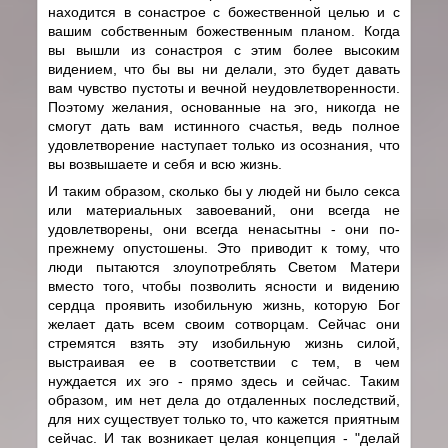
находится в сонастрое с божественной целью и с
вашим собственным божественным планом. Когда
вы вышли из сонастроя с этим более высоким
видением, что бы вы ни делали, это будет давать
вам чувство пустоты и вечной неудовлетворенности.
Поэтому желания, основанные на эго, никогда не
смогут дать вам истинного счастья, ведь полное
удовлетворение наступает только из осознания, что
вы возвышаете и себя и всю жизнь.
И таким образом, сколько бы у людей ни было секса
или материальных завоеваний, они всегда не
удовлетворены, они всегда ненасытны - они по-
прежнему опустошены. Это приводит к тому, что
люди пытаются злоупотреблять Светом Матери
вместо того, чтобы позволить ясности и видению
сердца проявить изобильную жизнь, которую Бог
желает дать всем своим сотворцам. Сейчас они
стремятся взять эту изобильную жизнь силой,
выстраивая ее в соответствии с тем, в чем
нуждается их эго - прямо здесь и сейчас. Таким
образом, им нет дела до отдаленных последствий,
для них существует только то, что кажется приятным
сейчас. И так возникает целая концепция - "делай