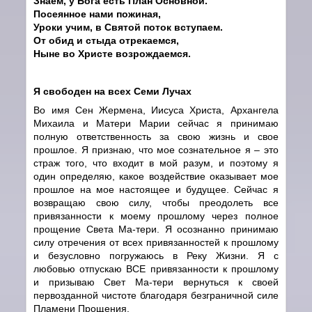
Знаем, у Бога есть План Основной.
Посеянное нами пожиная,
Уроки учим, в Святой поток вступаем.
От обид и стыда отрекаемся,
Ныне во Христе возрождаемся.
Я свободен на всех Семи Лучах
Во имя Сен Жермена, Иисуса Христа, Архангела
Михаила и Матери Марии сейчас я принимаю
полную ответственность за свою жизнь и свое
прошлое. Я признаю, что мое сознательное я – это
страж того, что входит в мой разум, и поэтому я
один определяю, какое воздействие оказывает мое
прошлое на мое настоящее и будущее. Сейчас я
возвращаю свою силу, чтобы преодолеть все
привязанности к моему прошлому через полное
прощение Света Ма-тери. Я осознанно принимаю
силу отречения от всех привязанностей к прошлому
и безусловно погружаюсь в Реку Жизни. Я с
любовью отпускаю ВСЕ привязанности к прошлому
и призываю Свет Ма-тери вернуться к своей
первозданной чистоте благодаря безграничной силе
Пламени Прощения.