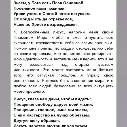
Знаем, у Бога есть План Основной.
Посеянное нами пожиная,
Уроки учим, в Святой поток вступаем.
От обид и стыда отрекаемся,
Ныне во Христе возрождаемся.
4. Возлюбленный Иисус, наполни меня своим
Пламенем Мира, чтобы я смог отпустить всю
склонность отождествлять себя со своим прошлым.
Помоги мне понять, что когда я отождествляю себя
со своим прошлым, мое эго может контролировать
мою идентичность и заставить меня верить, что я не
могу возвыситься над старым чувством
идентичности. Эго может заставить меня бояться
того, что отпуская прошлое, я утрачу свою
идентичность. Я желаю быть в состоянии мира, и я
люблю всех людей безусловно во всех ситуациях
моего прошлого.
Иисус, глаза нам даны, чтобы видеть:
Прощение свободу дарует всей жизни.
Прощение - главное, ныне мы знаем,
С ним мастерство на лучах обретаем.
Другую щеку обращая,
Искать царство внутри продолжаем.