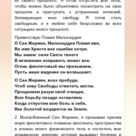
из своего прошлого. Я готов отпустить всю боль,
чтобы можно было объективно посмотреть на свое
прошлое и приступить к устранению иллюзий,
блокирующих мою свободу. Я готов стать
свободным, и я люблю себя безусловно во всех
ситуациях моего прошлого.
Приветствую Пламя Милосердия
О Сен Жермен, Милосердия Пламя яви,
Во имя Христа все ошибки сотри.
Мы знаем: сила Света твоего
В мгновение исправить может все.
Огонь фиолетовый мы призываем,
Пусть наше видение он возвышает.
О Сен Жермен, всех пробуди,
Чтоб зову Свободы ответить могли.
Прощением разум свой очищая,
Всю борьбу позади оставляем.
Когда отпустим всю боль в себе,
Век Золотой воцарится на Земле.
2. Возлюбленный Сен Жермен, я призываю прилив
моря фиолетового пламени заполнить пространства
в атомах моего физического тела и поглотить всю
искаженную энергию, которая вызывает болезни и