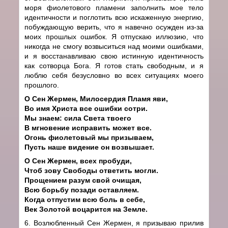
моря фиолетового пламени заполнить мое тело
идентичности и поглотить всю искаженную энергию,
побуждающую верить, что я навечно осужден из-за
моих прошлых ошибок. Я отпускаю иллюзию, что
никогда не смогу возвыситься над моими ошибками,
и я восстанавливаю свою истинную идентичность
как сотворца Бога. Я готов стать свободным, и я
люблю себя безусловно во всех ситуациях моего
прошлого.
О Сен Жермен, Милосердия Пламя яви,
Во имя Христа все ошибки сотри.
Мы знаем: сила Света твоего
В мгновение исправить может все.
Огонь фиолетовый мы призываем,
Пусть наше видение он возвышает.
О Сен Жермен, всех пробуди,
Чтоб зову Свободы ответить могли.
Прощением разум свой очищая,
Всю борьбу позади оставляем.
Когда отпустим всю боль в себе,
Век Золотой воцарится на Земле.
6. Возлюбленный Сен Жермен, я призываю прилив