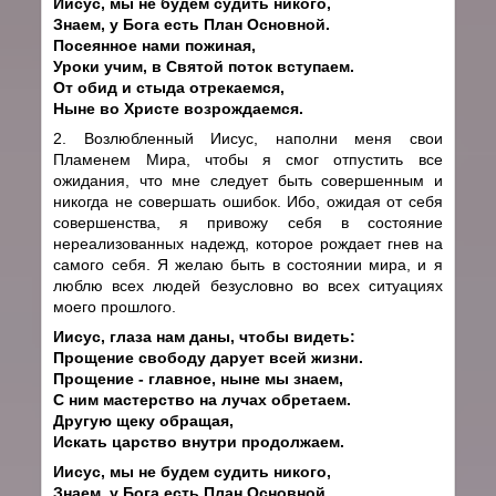
Иисус, мы не будем судить никого,
Знаем, у Бога есть План Основной.
Посеянное нами пожиная,
Уроки учим, в Святой поток вступаем.
От обид и стыда отрекаемся,
Ныне во Христе возрождаемся.
2. Возлюбленный Иисус, наполни меня свои
Пламенем Мира, чтобы я смог отпустить все
ожидания, что мне следует быть совершенным и
никогда не совершать ошибок. Ибо, ожидая от себя
совершенства, я привожу себя в состояние
нереализованных надежд, которое рождает гнев на
самого себя. Я желаю быть в состоянии мира, и я
люблю всех людей безусловно во всех ситуациях
моего прошлого.
Иисус, глаза нам даны, чтобы видеть:
Прощение свободу дарует всей жизни.
Прощение - главное, ныне мы знаем,
С ним мастерство на лучах обретаем.
Другую щеку обращая,
Искать царство внутри продолжаем.
Иисус, мы не будем судить никого,
Знаем, у Бога есть План Основной.