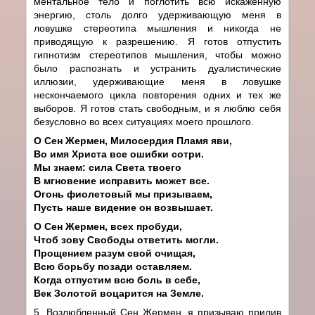
ментальное тело и поглотить всю искаженную
энергию, столь долго удерживающую меня в
ловушке стереотипа мышления и никогда не
приводящую к разрешению. Я готов отпустить
гипнотизм стереотипов мышления, чтобы можно
было распознать и устранить дуалистические
иллюзии, удерживающие меня в ловушке
нескончаемого цикла повторения одних и тех же
выборов. Я готов стать свободным, и я люблю себя
безусловно во всех ситуациях моего прошлого.
О Сен Жермен, Милосердия Пламя яви,
Во имя Христа все ошибки сотри.
Мы знаем: сила Света твоего
В мгновение исправить может все.
Огонь фиолетовый мы призываем,
Пусть наше видение он возвышает.
О Сен Жермен, всех пробуди,
Чтоб зову Свободы ответить могли.
Прощением разум свой очищая,
Всю борьбу позади оставляем.
Когда отпустим всю боль в себе,
Век Золотой воцарится на Земле.
5. Возлюбленный Сен Жермен, я призываю прилив