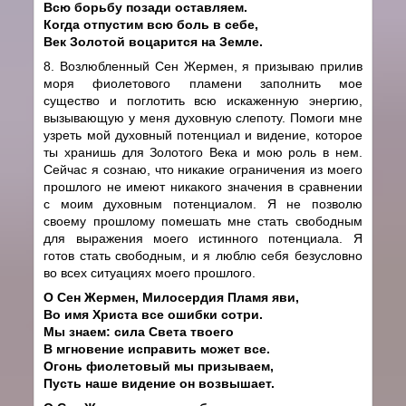
Всю борьбу позади оставляем.
Когда отпустим всю боль в себе,
Век Золотой воцарится на Земле.
8. Возлюбленный Сен Жермен, я призываю прилив
моря фиолетового пламени заполнить мое
существо и поглотить всю искаженную энергию,
вызывающую у меня духовную слепоту. Помоги мне
узреть мой духовный потенциал и видение, которое
ты хранишь для Золотого Века и мою роль в нем.
Сейчас я сознаю, что никакие ограничения из моего
прошлого не имеют никакого значения в сравнении
с моим духовным потенциалом. Я не позволю
своему прошлому помешать мне стать свободным
для выражения моего истинного потенциала. Я
готов стать свободным, и я люблю себя безусловно
во всех ситуациях моего прошлого.
О Сен Жермен, Милосердия Пламя яви,
Во имя Христа все ошибки сотри.
Мы знаем: сила Света твоего
В мгновение исправить может все.
Огонь фиолетовый мы призываем,
Пусть наше видение он возвышает.