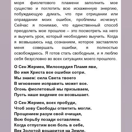
моря фиолетового пламени заполнить мое
существо и поглотить всю искаженную энергию,
побуждающую думать, что при отрицании или
оправдании моих ошибок, проблемы исчезнут.
Сейчас я понимаю, что единственный способ
преодолеть мое прошлое – это посмотреть на него
и выучить урок, который необходимо выучить. Когда
я возвышаюсь над сознанием, которое заставляло
меня совершать ошибки, я полностью
освобождаюсь. Я готов стать свободным, и я люблю
себя безусловно во всех ситуациях моего прошлого.
О Сен Жермен, Милосердия Пламя яви,
Во имя Христа все ошибки сотри.
Мы знаем: сила Света твоего
В мгновение исправить может все.
Огонь фиолетовый мы призываем,
Пусть наше видение он возвышает.
О Сен Жермен, всех пробуди,
Чтоб зову Свободы ответить могли.
Прощением разум свой очищая,
Всю борьбу позади оставляем.
Когда отпустим всю боль в себе,
Век Золотой воцарится на Земле.