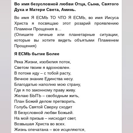
Во имя безусловной любви Отца, Сына, Святого
Духа и Матери Света, Аминь.
Во имя Я ЕСМЬ ТО ЧТО Я ЕСМЬ, во имя Иисуса
Христа я посвящаю этот розарий проявлению
Пламени Прощения в…
(Опишите личные или планетарные ситуации,
которые вы хотите видеть объятыми Пламенем
Прощения)
Я ЕСМЬ бытие Более
Река Жизни, изобилия поток,
Светом твоим я вдохновлен.
В потоке иду – с тобой расту,
Вечное знание Единства несу.
Благодатью наполню мою страну,
Где я по законному праву живу.
Желаю БЫТЬ – свободным жить,
План Божий делом претворить.
Голубь Святой Сверху сходит
В Безусловной любви Божьей.
На мой призыв – нисходит свет,
Возвышая Христа во всех.
Жизнь опечатана – все исцеляются,