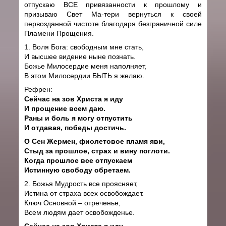
отпускаю ВСЕ привязанности к прошлому и
призываю Свет Ма-тери вернуться к своей
первозданной чистоте благодаря безграничной силе
Пламени Прощения.
1. Воля Бога: свободным мне стать,
И высшее видение ныне познать.
Божье Милосердие меня наполняет,
В этом Милосердии БЫТЬ я желаю.
Рефрен:
Сейчас на зов Христа я иду
И прощение всем даю.
Раны и боль я могу отпустить
И отдавая, победы достичь.
О Сен Жермен, фиолетовое пламя яви,
Стыд за прошлое, страх и вину поглоти.
Когда прошлое все отпускаем
Истинную свободу обретаем.
2. Божья Мудрость все проясняет,
Истина от страха всех освобождает.
Ключ Основной – отреченье,
Всем людям дает освобожденье.
Сейчас на зов Христа я иду