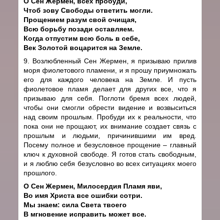
О Сен Жермен, всех пробуди,
Чтоб зову Свободы ответить могли.
Прощением разум свой очищая,
Всю борьбу позади оставляем.
Когда отпустим всю боль в себе,
Век Золотой воцарится на Земле.
9. Возлюбленный Сен Жермен, я призываю прилив
моря фиолетового пламени, и я прошу приумножать
его для каждого человека на Земле. И пусть
фиолетовое пламя делает для других все, что я
призываю для себя. Поглоти бремя всех людей,
чтобы они смогли обрести видение и возвыситься
над своим прошлым. Пробуди их к реальности, что
пока они не прощают, их внимание создает связь с
прошлым и людьми, причинившими им вред.
Посему полное и безусловное прощение – главный
ключ к духовной свободе. Я готов стать свободным,
и я люблю себя безусловно во всех ситуациях моего
прошлого.
О Сен Жермен, Милосердия Пламя яви,
Во имя Христа все ошибки сотри.
Мы знаем: сила Света твоего
В мгновение исправить может все.