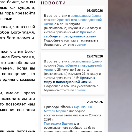
ого ближе, чем вы
НОВОСТИ
дык как существ,
05/08/2026
ам пора превзойти
В соответствии с
расписанием бдения
 с нами.
по книге
Христобытие в повседневной
жизни
, с 6 по 14 августа
авая, что за всей
(включительно) изучаем 23-ю главу и
обое Бого-пламя.
читаем призыв из 24-й:
Призыв о
свободе в повседневной жизни
.
ого Бого-пламени.
Подробнее о том, как участвовать в
бдении смотрите по
ссылке
.
ться с этим Бого-
енное Бого-пламя,
27/07/2026
В соответствии с
расписанием бдения
ете способностью
по книге
Христобытие в повседневной
аменем. Когда вы
жизни
,
с 28 июля по 5 августа
 воплощении, то
(включительно) изучаем 21-ю главу и
читаем призыв из 22-й:
Призыв к
сь едины с каждым
миру в повседневной жизни.
Подробнее о том, как участвовать в
бдении смотрите по
ссылке
.
ем, имеют право
позволите им это
25/07/2026
это позволяет нам
Присоединяйтесь к
Бдению-500
вышения сознания
Матери Марии
в последнее
воскресенье этого месяца — 26 июля
2026 г.
Программа Бдения
для
русскоязычного сообщества будет
зличные духовные
посвящена скорейшему прекращению