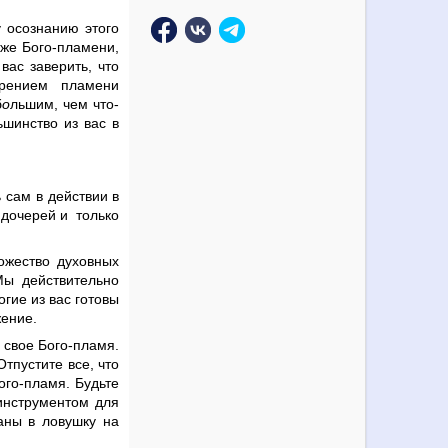
у осознанию этого
 же Бого-пламени,
вас заверить, что
рением пламени
б
о
льшим, чем что-
ьшинство из вас в
 сам в действии в
 дочерей и только
ожество духовных
Мы действительно
гие из вас готовы
жение.
е свое Бого-пламя.
тпустите все, что
ого-пламя. Будьте
 инструментом для
аны в ловушку на