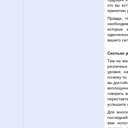
кто вы ес
принятию р
Правда, ч
необходим
которые 
идентично
вашего сил
Сколько 
Тем не мен
различных
уровня, н
почему-то 
вы достойн
воплощени
говорить 
перестает
услышите 
Для многи
последний
вам испол