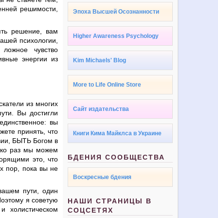
ренней решимости,
Эпоха Высшей Осознанности
ять решение, вам
Higher Awareness Psychology
вашей психологии,
ложное чувство
ивные энергии из
Kim Michaels' Blog
More to Life Online Store
скатели из многих
Сайт издательства
ути. Вы достигли
единственное: вы
жете принять, что
Книги Кима Майклса в Украине
вии, БЫТЬ Богом в
ько раз мы можем
БДЕНИЯ СООБЩЕСТВА
орящими это, что
х пор, пока вы не
Воскресные бдения
вашем пути, один
Поэтому я советую
НАШИ СТРАНИЦЫ В
 и холистическом
СОЦСЕТЯХ