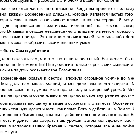
тобы обнаружить и разрешить эти блоки в вашей психологии.
 вас являются частью Бого-пламени. Когда вы придете к полном
ени, каждый Вознесенный Владыка, который является частью того
корить свое пламя, свое личное пламя, в вашем сердце. Я могу 
л для привнесения позитивных изменений на землю заяко
ого Владыки в сердце невознесенного владыки является гораздо 
нное вами прежде. Это намного значительней, чем что-либо бол
мент может вообразить своим внешним умом.
т быть Сам в действии
олжен сказать вам, что этот потенциал реальный. Бог желает быть
нной, но Бог может БЫТЬ в действии только через своих сыновей и
да сын или дочь осознает свое Бого-пламя.
вознесенные братья и сестры, вложили огромное усилие во мн
 Мы дали вам много учений, и мы дали вам много энергии. 
рошее семя, и я думаю, мы в праве получить хороший урожай. Мно
о вы не признали сознательно и не приняли свое внутреннее дости
тобы призвать вас шагнуть выше и осознать, кто вы есть. Осознайт
шу истинную идентичность как пламя Бога в действии на Земле. О
ути вашего бытия тем, кем вы в действительности являетесь как Б
вы есть и дайте нам собрать наш урожай. Затем мы сделаем вас
жая миллионов ваших братьев и сестер, которые все еще пойм
вне пути.