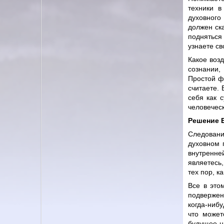
техники в
духовного
должен ск
подняться
узнаете св
Какое воз
сознании,
Простой фа
считаете. 
себя как 
человечес
Решение
Следовани
духовном 
внутренней
являетесь
тех пор, к
Все в это
подвержен
когда-ниб
что может
будущее н