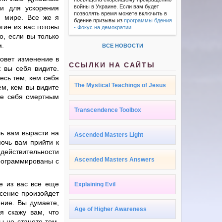
войны в Украине. Если вам будет
ки для ускорения
позволять время можете включить в
м мире. Все же я
бдение призывы из
программы бдения
гие из вас готовы
- Фокус на демократии
.
о, если вы только
м.
ВСЕ НОВОСТИ
зовет изменение в
ССЫЛКИ НА САЙТЫ
к вы себя видите.
есь тем, кем себя
The Mystical Teachings of Jesus
ем, кем вы видите
те себя смертным
Transcendence Toolbox
ь вам вырасти на
Ascended Masters Light
мочь вам прийти к
 действительности
Ascended Masters Answers
рограммированы с
е из вас все еще
Explaining Evil
есение произойдет
ение. Вы думаете,
Age of Higher Awareness
я скажу вам, что
ы не станете тем,