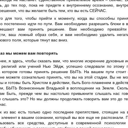
ть, до тех пор, пока не придете к внутреннему осознанию, внут
ешения, что вы желаете быть тем, кто вы есть СЕЙЧАС.
то для того, чтобы прийти к моменту, когда вы способны прин
о постепенно идти по пути. Вам необходимо разрешить блоки в 
мешают вам принять решение. Вам необходимо превзойти 
сти, ваш ложный образ себя, и вам необходимо удалить негат
ового поля, которые тянут вас вниз.
раз мы можем вам повторять
ее, я здесь, чтобы сказать вам, что многие искренние духовные и
 религий или учений Нью Эйдж, успешно следовали по этому п
а котором готовы принять решение БЫТЬ. На вашем пути стоит 
не можете сознательно принять, что вы на этой стадии. Вы не мо
ы и готовы быть Христом в действии, быть Бого-пламенем в дейст
и, БЫТЬ Вознесенным Владыкой в воплощении на Земле. Скол
вам Быть, прежде чем вы настолько привыкните слышать нас гов
е слышать это? Но мы должны продолжать говорить вам это до те
нас.
х из вас есть только одно последнее препятствие, стоящее на 
 элемент в вашем сознании, который вы все еще не распознали. 
ьзовать все средства, доступные в современной психологии