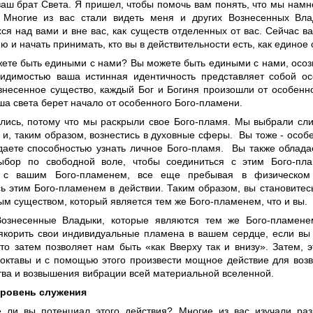
ваш брат Света. Я пришел, чтобы помочь вам понять, что мы намн
Многие из вас стали видеть меня и других Вознесенных Вла
ся над вами и вне вас, как существ отделенных от вас. Сейчас в
ю и начать принимать, кто вы в действительности есть, как единое
жете быть едиными с нами? Вы можете быть едиными с нами, осозн
идимостью ваша истинная идентичность представляет собой ос
знесенное существо, каждый Бог и Богиня произошли от особенн
ша света берет начало от особенного Бого-пламени.
лись, потому что мы раскрыли свое Бого-пламя. Мы выбрали сли
 и, таким образом, вознестись в духовные сферы. Вы тоже - особ
даете способностью узнать личное Бого-пламя. Вы также облада
ыбор по свободной воле, чтобы соединиться с этим Бого-пл
ь с вашим Бого-пламенем, все еще пребывая в физическом
сь этим Бого-пламенем в действии. Таким образом, вы становите
м существом, который является тем же Бого-пламенем, что и вы.
Вознесенные Владыки, которые являются тем же Бого-пламен
якорить свои индивидуальные пламена в вашем сердце, если вы 
Это затем позволяет нам быть «как Вверху так и внизу». Затем, 
 октавы и с помощью этого произвести мощное действие для воз
тва и возвышения вибрации всей материальной вселенной.
ровень служения
 ли вы потенциал этого действия? Многие из вас изучали ра