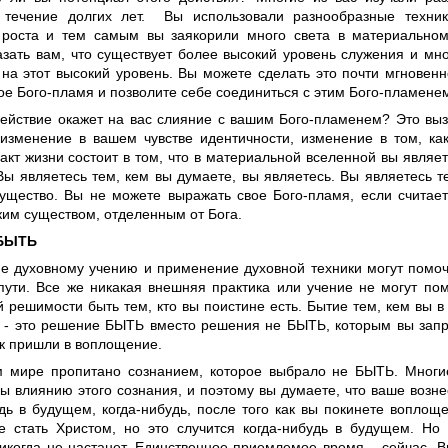
 течение долгих лет. Вы использовали разнообразные техни
 роста и тем самым вы заякорили много света в материально
азать вам, что существует более высокий уровень служения и мно
 на этот высокий уровень. Вы можете сделать это почти мгновенн
ое Бого-пламя и позволите себе соединиться с этим Бого-пламене
действие окажет на вас слияние с вашим Бого-пламенем? Это вы
 изменение в вашем чувстве идентичности, изменение в том, ка
кт жизни состоит в том, что в материальной вселенной вы являет
Вы являетесь тем, кем вы думаете, вы являетесь. Вы являетесь т
существо. Вы не можете выражать свое Бого-пламя, если считае
ким существом, отделенным от Бога.
 БЫТЬ
е духовному учению и применение духовной техники могут помоч
пути. Все же никакая внешняя практика или учение не могут по
 решимости быть тем, кто вы поистине есть. Бытие тем, кем вы в
, - это решение БЫТЬ вместо решения не БЫТЬ, которым вы зап
ак пришли в воплощение.
м мире пропитано сознанием, которое выбрало не БЫТЬ. Многи
ы влиянию этого сознания, и поэтому вы думаете, что ваше возн
удь в будущем, когда-нибудь, после того как вы покинете воплощ
е стать Христом, но это случится когда-нибудь в будущем. Но 
икогда не настанет. Единственное приемлемое время – сейчас. В