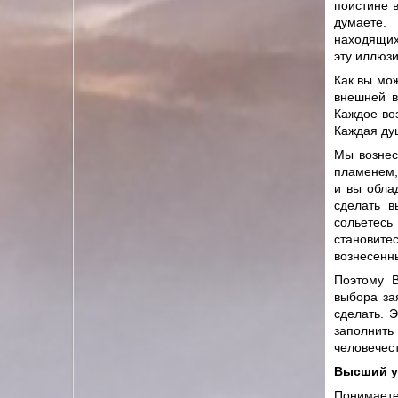
поистине 
думаете. 
находящих
эту иллюзи
Как вы мо
внешней в
Каждое во
Каждая ду
Мы вознес
пламенем,
и вы обла
сделать в
сольетес
становите
вознесенны
Поэтому 
выбора за
сделать. 
заполнить
человечес
Высший у
Понимаете