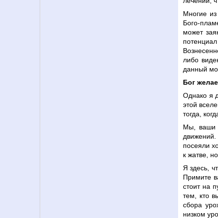
лечении, ч
Многие из
Бого-плам
может зая
потенциа
Вознесенн
либо виде
данный мо
Бог желае
Однако я д
этой вселе
тогда, ког
Мы, ваши 
движений.
посеяли хо
к жатве, н
Я здесь, ч
Примите ва
стоит на п
тем, кто 
сбора уро
низком уро