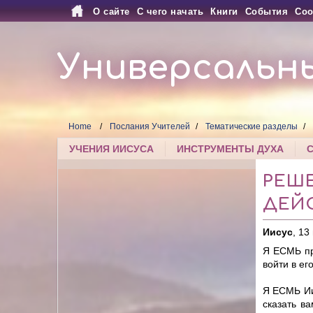
О сайте
С чего начать
Книги
События
Соо
Универсальн
Home
Послания Учителей
Тематические разделы
УЧЕНИЯ ИИСУСА
ИНСТРУМЕНТЫ ДУХА
РЕШ
ДЕЙ
Иисус
, 13
Я ЕСМЬ при
войти в ег
Я ЕСМЬ Ии
сказать в