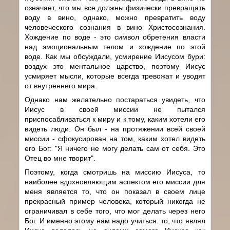
означает, что мы все должны физически превращать
воду в вино, однако, можно превратить воду
человеческого сознания в вино Христосознания.
Хождение по воде - это символ обретения власти
над эмоциональным телом и хождение по этой
воде. Как мы обсуждали, усмирение Иисусом бури:
воздух это ментальное царство, поэтому Иисус
усмиряет мысли, которые всегда тревожат и уводят
от внутреннего мира.
Однако нам желательно постараться увидеть, что
Иисус в своей миссии не пытался
приспосабливаться к миру и к тому, каким хотели его
видеть люди. Он был - на протяжении всей своей
миссии - сфокусирован на том, каким хотел видеть
его Бог: "Я ничего не могу делать сам от себя. Это
Отец во мне творит".
Поэтому, когда смотришь на миссию Иисуса, то
наиболее вдохновляющим аспектом его миссии для
меня является то, что он показал в своем лице
прекрасный пример человека, который никогда не
ограничивал в себе того, что мог делать через него
Бог. И именно этому нам надо учиться: то, что являл