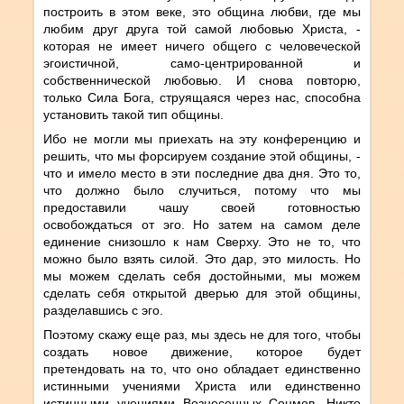
построить в этом веке, это община любви, где мы
любим друг друга той самой любовью Христа, -
которая не имеет ничего общего с человеческой
эгоистичной, само-центрированной и
собственнической любовью. И снова повторю,
только Сила Бога, струящаяся через нас, способна
установить такой тип общины.
Ибо не могли мы приехать на эту конференцию и
решить, что мы форсируем создание этой общины, -
что и имело место в эти последние два дня. Это то,
что должно было случиться, потому что мы
предоставили чашу своей готовностью
освобождаться от эго. Но затем на самом деле
единение снизошло к нам Сверху. Это не то, что
можно было взять силой. Это дар, это милость. Но
мы можем сделать себя достойными, мы можем
сделать себя открытой дверью для этой общины,
разделавшись с эго.
Поэтому скажу еще раз, мы здесь не для того, чтобы
создать новое движение, которое будет
претендовать на то, что оно обладает единственно
истинными учениями Христа или единственно
истинными учениями Вознесенных Сонмов. Никто