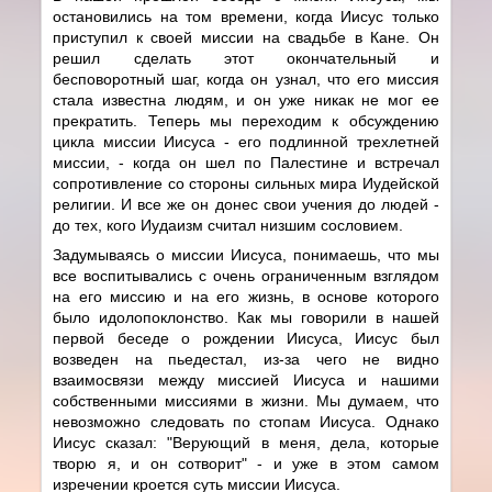
остановились на том времени, когда Иисус только
приступил к своей миссии на свадьбе в Кане. Он
решил сделать этот окончательный и
бесповоротный шаг, когда он узнал, что его миссия
стала известна людям, и он уже никак не мог ее
прекратить. Теперь мы переходим к обсуждению
цикла миссии Иисуса - его подлинной трехлетней
миссии, - когда он шел по Палестине и встречал
сопротивление со стороны сильных мира Иудейской
религии. И все же он донес свои учения до людей -
до тех, кого Иудаизм считал низшим сословием.
Задумываясь о миссии Иисуса, понимаешь, что мы
все воспитывались с очень ограниченным взглядом
на его миссию и на его жизнь, в основе которого
было идолопоклонство. Как мы говорили в нашей
первой беседе о рождении Иисуса, Иисус был
возведен на пьедестал, из-за чего не видно
взаимосвязи между миссией Иисуса и нашими
собственными миссиями в жизни. Мы думаем, что
невозможно следовать по стопам Иисуса. Однако
Иисус сказал: "Верующий в меня, дела, которые
творю я, и он сотворит" - и уже в этом самом
изречении кроется суть миссии Иисуса.