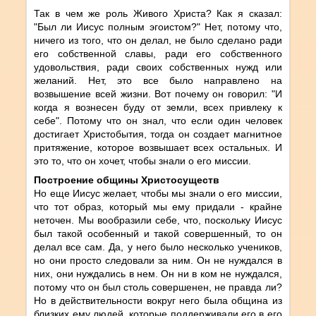
Так в чем же роль Живого Христа? Как я сказал:
"Был ли Иисус полным эгоистом?" Нет, потому что,
ничего из того, что он делал, не было сделано ради
его собственной славы, ради его собственного
удовольствия, ради своих собственных нужд или
желаний. Нет, это все было направлено на
возвышение всей жизни. Вот почему он говорил: "И
когда я вознесен буду от земли, всех привлеку к
себе". Потому что он знал, что если один человек
достигает Христобытия, тогда он создает магнитное
притяжение, которое возвышает всех остальных. И
это то, что он хочет, чтобы знали о его миссии.
Построение общины Христосуществ
Но еще Иисус желает, чтобы мы знали о его миссии,
что тот образ, который мы ему придали - крайне
неточен. Мы вообразили себе, что, поскольку Иисус
был такой особенный и такой совершенный, то он
делал все сам. Да, у него было несколько учеников,
но они просто следовали за ним. Он не нуждался в
них, они нуждались в нем. Он ни в ком не нуждался,
потому что он был столь совершенен, не правда ли?
Но в действительности вокруг него была община из
близких ему людей, которые поддерживали его в его