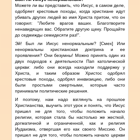
Можете ли вы представить, что Иисус, в самом деле,
одобряет крестовые походы, когда христиане идут
убивать других людей во имя Христа притом, что он
говорил: "Любите врагов ваших. Благотворите
ненавидящих вас. Обратите другую щеку. Прощайте
до седмижды семидесяти раз!".
Эй! Был ли Иисус ненормальным? [Смех] Или
ненормальны христианская доктрина и ее
проявления? Они безумны! Можно принять один из
двух подходов к деятельности Пап католической
церкви: либо они всегда находили поддержку у
Христа, и таким образом Христос одобрял
крестовые походы, одобрял инквизицию, либо они
были простыми смертными, которые часто
принимали политические решения.
И поэтому, нам надо взглянуть на прошлое
Христианства, выучить этот урок и понять, что Иисус
пришел не для того, чтобы положить начало
религии, которая стала бы настолько же жесткой,
догматичной и ограниченной, как и религия
Иудаизма, отвергшая его как своего Миссию. Он
пришел не для того, чтобы положить начало церкви