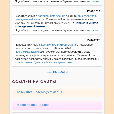
Подробнее о том, как участвовать в бдении смотрите по
ссылке
.
27/07/2026
В соответствии с
расписанием бдения
по книге
Христобытие в
повседневной жизни
,
с 28 июля по 5 августа (включительно)
изучаем 21-ю главу и читаем призыв из 22-й:
Призыв к миру в
повседневной жизни.
Подробнее о том, как участвовать в бдении смотрите по
ссылке
.
25/07/2026
Присоединяйтесь к
Бдению-500 Матери Марии
в последнее
воскресенье этого месяца — 26 июля 2026 г.
Программа Бдения
для русскоязычного сообщества будет
посвящена скорейшему прекращению войны в Украине. Если
вам будет позволять время можете включить в бдение призывы
из
программы бдения - Фокус на демократии
.
ВСЕ НОВОСТИ
ССЫЛКИ НА САЙТЫ
The Mystical Teachings of Jesus
Transcendence Toolbox