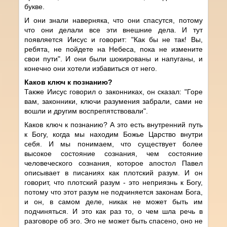
букве.
И они знали наверняка, что они спасутся, потому
что они делали все эти внешние дела. И тут
появляется Иисус и говорит: "Как бы не так! Вы,
ребята, не пойдете на Небеса, пока не измените
свои пути". И они были шокированы и напуганы, и
конечно они хотели избавиться от него.
Каков ключ к познанию?
Также Иисус говорил о законниках, он сказал: "Горе
вам, законники, ключи разумения забрали, сами не
вошли и другим воспрепятствовали".
Каков ключ к познанию? А это есть внутренний путь
к Богу, когда мы находим Божье Царство внутри
себя. И мы понимаем, что существует более
высокое состояние сознания, чем состояние
человеческого сознания, которое апостол Павел
описывает в писаниях как плотский разум. И он
говорит, что плотский разум - это неприязнь к Богу,
потому что этот разум не подчиняется законам Бога,
и он, в самом деле, никак не может быть им
подчиняться. И это как раз то, о чем шла речь в
разговоре об эго. Эго не может быть спасено, оно не