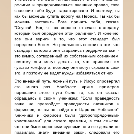
религии и придерживаешься внешних правил, твое
спасение тебе будет гарантировано. И поэтому, ты
как бы можешь купить дорогу на Небеса. Ты как бы
можешь заставить Бога принять тебя, сказав:
"Слушай, Бог, я так хорошо отвечаю стандарту,
который был определен этой религией". И конечно,
все они верили в то, что этот стандарт был
определен Богом. Но реальность состоит в том, что
стандарт, которого они старались придерживаться, -
это кумир, сотворенный их собственным сознанием,
поэтому они могут делать то, что приносит им
чувство комфорта, поэтому они могут скрывать свои
эго, и поэтому не видят нужды избавляться от них.
Это внешний путь, ложный путь, и Иисус опровергал
его много раз. Наиболее ярким примером
порицания этого пути было то, как он сказал,
обращаясь к своим ученикам: "Если праведность
ваша не превзойдет праведности книжников и
фарисеев, то вы не войдете в Царство Небесное".
Книжники и фарисеи были "добропорядочными
христианами" для своего времени, в том смысле,
что они были хорошими иудеями: они все делали по
правилам, знали внешний закон, следовали его