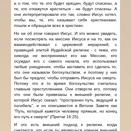
и о том, что те, кто будет крещен, будут спасены, а
те, кто откажутся креститься - не будут спасены. А
они интерпретировали это так, словно Иисус хотел,
чтобы мы, те, кто называет себя христианами,
пошли и обращали всех в христиан.
Но не об этом говорил Иисус. И это можно увидеть,
если посмотреть на миссию Иисуса и на то, как он
взаимодействовал с церковной иерархией, с
правящей элитой Иудейской религии - с теми, кто
никогда не воспринимал его как Мессию, кто
осуждал его с самого начала, кто использовал
любые ухищрения, чтобы заставить его сделать то,
что они называли богохульством, и поэтому у них
был бы предлог, чтобы отправить Иисуса на смерть.
Потому что в то время богохульство считалось
главным преступлением. Они отвергли его, потому
что они были привязаны к внешней религии, о
которой Иисус сказал: "пространен путь, ведущий в
погибель", и он описывается в Ветхом Завете как
"Путь, который кажется человеку прямым, но конец
его путь к смерти" (Притчи 16:25).
И это есть внешний подход к религии, когда
считается, что если ты являешься членом внешней