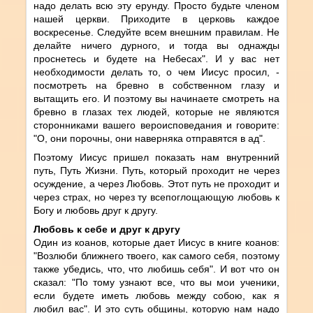
надо делать всю эту ерунду. Просто будьте членом
нашей церкви. Приходите в церковь каждое
воскресенье. Следуйте всем внешним правилам. Не
делайте ничего дурного, и тогда вы однажды
проснетесь и будете на Небесах". И у вас нет
необходимости делать то, о чем Иисус просил, -
посмотреть на бревно в собственном глазу и
вытащить его. И поэтому вы начинаете смотреть на
бревно в глазах тех людей, которые не являются
сторонниками вашего вероисповедания и говорите:
"О, они порочны, они наверняка отправятся в ад".
Поэтому Иисус пришел показать нам внутренний
путь, Путь Жизни. Путь, который проходит не через
осуждение, а через Любовь. Этот путь не проходит и
через страх, но через ту всепоглощающую любовь к
Богу и любовь друг к другу.
Любовь к себе и друг к другу
Один из коанов, которые дает Иисус в книге коанов:
"Возлюби ближнего твоего, как самого себя, поэтому
также убедись, что, что любишь себя". И вот что он
сказал: "По тому узнают все, что вы мои ученики,
если будете иметь любовь между собою, как я
любил вас". И это суть общины, которую нам надо