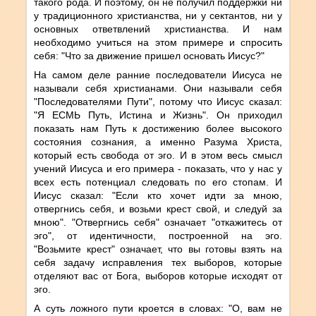
такого рода. И поэтому, он не получил поддержки ни
у традиционного христианства, ни у сектантов, ни у
основных ответвлений христианства. И нам
необходимо учиться на этом примере и спросить
себя: "Что за движение пришел основать Иисус?"
На самом деле ранние последователи Иисуса не
называли себя христианами. Они называли себя
"Последователями Пути", потому что Иисус сказал:
"Я ЕСМЬ Путь, Истина и Жизнь". Он приходил
показать нам Путь к достижению более высокого
состояния сознания, а именно Разума Христа,
который есть свобода от эго. И в этом весь смысл
учений Иисуса и его примера - показать, что у нас у
всех есть потенциал следовать по его стопам. И
Иисус сказал: "Если кто хочет идти за мною,
отвергнись себя, и возьми крест свой, и следуй за
мною". "Отвергнись себя" означает "откажитесь от
эго", от идентичности, построенной на эго.
"Возьмите крест" означает, что вы готовы взять на
себя задачу исправления тех выборов, которые
отделяют вас от Бога, выборов которые исходят от
эго.
А суть ложного пути кроется в словах: "О, вам не