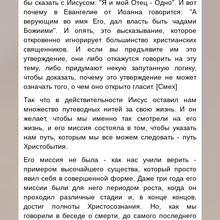
бы сказать с Иисусом: "Я и мой Отец - Одно". И вот
почему в Евангелие от Иоанна говорится: "А
верующим во имя Его, дал власть быть чадами
Божиими". И опять, это высказывание, которое
откровенно игнорирует большинство христианских
священников. И если вы предъявите им это
утверждение, они либо откажутся говорить на эту
тему, либо придумают некую запутанную логику,
чтобы доказать, почему это утверждение не может
означать того, о чем оно открыто гласит. [Смех]
Так что в действительности Иисус оставил нам
множество путеводных нитей за свою жизнь. И он
желает, чтобы мы именно так смотрели на его
жизнь, и его миссия состояла в том, чтобы указать
нам путь, которым мы все можем следовать - путь
Христобытия.
Его миссия не была - как нас учили верить -
примером высочайшего существа, который просто
явил себя в совершенной форме. Даже три года его
миссии были для него периодом роста, когда он
проходил различные стадии и, в конце концов,
достиг полноты Христосознания. Но, как мы
говорили в беседе о смерти, до самого последнего