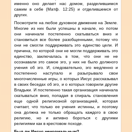
именно оно делает нас домом, разделившимся
самим в себе (Матф. 12:25) и отделившемся от
других.
Посмотрите на любое духовное движение на Земле.
Многие из них были успешны в начале, но потом
они начинали постепенно скатываться вниз и
становиться все более разобщенными, потому что
они не смогли поддерживать это единство цели. И
причина, по которой они не могли поддерживать это
единство, заключалась в том, что они не не
осознавали это самое эго, у них не было должного
учения об эго. И, следовательно, эго медленно и
постепенно наступало и разыгрывало свои
многочисленные игры, о которых Иисус рассказывал
в своих беседах об эго, и о которых говорили другие
Владыки. И постепенно такая организация начинала
скатываться вниз, попадая в спираль становления
еще одной религиозной организацией, которая
считает, что только ее учения истинны, и поэтому
она должна не только обращать каждого в свою
религию, но и активно бороться с другими
религиями как в крестовом походе.
Был ли Иисус ненормальным?