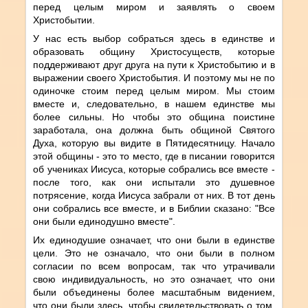
перед целым миром и заявлять о своем
Христобытии.
У нас есть выбор собраться здесь в единстве и
образовать общину Христосуществ, которые
поддерживают друг друга на пути к Христобытию и в
выражении своего Христобытия. И поэтому мы не по
одиночке стоим перед целым миром. Мы стоим
вместе и, следовательно, в нашем единстве мы
более сильны. Но чтобы это община поистине
заработала, она должна быть общиной Святого
Духа, которую вы видите в Пятидесятницу. Начало
этой общины - это то место, где в писании говорится
об учениках Иисуса, которые собрались все вместе -
после того, как они испытали это душевное
потрясение, когда Иисуса забрали от них. В тот день
они собрались все вместе, и в Библии сказано: "Все
они были единодушно вместе".
Их единодушие означает, что они были в единстве
цели. Это не означало, что они были в полном
согласии по всем вопросам, так что утрачивали
свою индивидуальность, но это означает, что они
были объединены более масштабным видением,
что они были здесь, чтобы свидетельствовать о том,