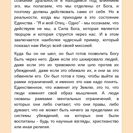
сознании дуальности и находимся под влиянием
эго, мы полагаем, что мы отделены от Бога, и
поэтому должны действовать сами от себя. Но в
реальности, когда мы приходим в это состояние
Единства - "Я и мой Отец - Одно" - мы осознаем, что
действуем не мы, а Сила Бога, которая является
творцом и которая струится через нас. И в этом
заключается наиболее чудесный пример, который
показал нам Иисус всей своей миссией.
Куда бы он ни шел, он был готов позволить Богу
Быть через него. Даже если это шокировало людей,
даже если это их тревожило или шло против их
убеждений, даже если это обижало их, и они за это
обвиняли его. Он был готов к тому, чтобы выйти за
рамки ограничений, и именно это нам надо понять.
Единственное, что изменит эту Землю, это то, что
люди изменят свой образ мышления. А люди
скованы рамками ментальных ограничений, в
которых они либо считают, что они правы, либо
думают, что не может быть ничего за пределами их
системы убеждений, на которых они были
воспитаны - будь то научные взгляды, христианство
или иная религия.