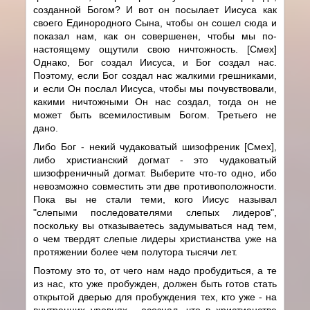
созданной Богом? И вот он посылает Иисуса как
своего Единородного Сына, чтобы он сошел сюда и
показал нам, как он совершенен, чтобы мы по-
настоящему ощутили свою ничтожность. [Смех]
Однако, Бог создал Иисуса, и Бог создал нас.
Поэтому, если Бог создал нас жалкими грешниками,
и если Он послал Иисуса, чтобы мы почувствовали,
какими ничтожными Он нас создал, тогда он не
может быть всемилостивым Богом. Третьего не
дано.
Либо Бог - некий чудаковатый шизофреник [Смех],
либо христианский догмат - это чудаковатый
шизофреничный догмат. Выберите что-то одно, ибо
невозможно совместить эти две противоположности.
Пока вы не стали теми, кого Иисус называл
"слепыми последователями слепых лидеров",
поскольку вы отказываетесь задумываться над тем,
о чем твердят слепые лидеры христианства уже на
протяжении более чем полутора тысячи лет.
Поэтому это то, от чего нам надо пробудиться, а те
из нас, кто уже пробужден, должен быть готов стать
открытой дверью для пробуждения тех, кто уже - на
внутренних уровнях - осознал, что в христианстве