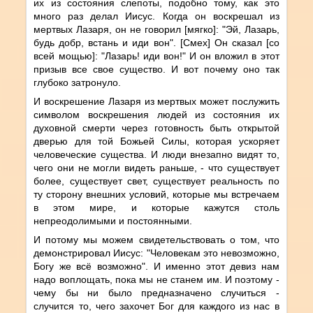
их из состояния слепоты, подобно тому, как это
много раз делал Иисус. Когда он воскрешал из
мертвых Лазаря, он не говорил [мягко]: "Эй, Лазарь,
будь добр, встань и иди вон". [Смех] Он сказал [со
всей мощью]: "Лазарь! иди вон!" И он вложил в этот
призыв все свое существо. И вот почему оно так
глубоко затронуло.
И воскрешение Лазаря из мертвых может послужить
символом воскрешения людей из состояния их
духовной смерти через готовность быть открытой
дверью для той Божьей Силы, которая ускоряет
человеческие существа. И люди внезапно видят то,
чего они не могли видеть раньше, - что существует
более, существует свет, существует реальность по
ту сторону внешних условий, которые мы встречаем
в этом мире, и которые кажутся столь
непреодолимыми и постоянными.
И потому мы можем свидетельствовать о том, что
демонстрировал Иисус: "Человекам это невозможно,
Богу же всё возможно". И именно этот девиз нам
надо воплощать, пока мы не станем им. И поэтому -
чему бы ни было предназначено случиться -
случится то, чего захочет Бог для каждого из нас в