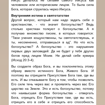
Иисус делалось не силами самого Иисуса как
человеком или историческим лицом. То была сила
Бога, которая струилась через Иисуса.
Внутренняя истина о святотатстве
Другой вопрос, который нам надо задать себе о
христианстве, - что значит богохульство? Ведь
столько христиан толкуют о богохульстве. А я
получаю множество писем, в которых говорится:
"Твои учения кощунственны, ты святотатствуешь, и
ты, несомненно, отправишься в ад". Но что есть
богохульство? А богохульство - это нарушение
первых двух заповедей: Да не будет у тебя других
богов пред лицем Моим. Не делай себе кумира
(Исход 20:3-4).
Вы создаете образ Бога, и вы поклоняетесь этому
образу вместо истинного Бога, Живого Бога. И
поэтому вы отрицаете Присутствие Бога там, где вы
есть. И вы отказываете Богу в том, чтобы позволить
Его силе течь через вас и проявлять через вас Его
царство на Земле. Это и есть богохульство, потому
что наивысшая форма богохульства - отвергать
Бога, отрицать Его Присутствие там, где вы есть,
отрицать его в себе и отрицать его способность