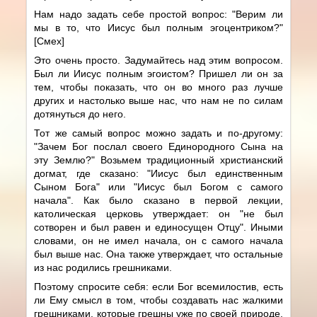
Нам надо задать себе простой вопрос: "Верим ли
мы в то, что Иисус был полным эгоцентриком?"
[Смех]
Это очень просто. Задумайтесь над этим вопросом.
Был ли Иисус полным эгоистом? Пришел ли он за
тем, чтобы показать, что он во много раз лучше
других и настолько выше нас, что нам не по силам
дотянуться до него.
Тот же самый вопрос можно задать и по-другому:
"Зачем Бог послал своего Единородного Сына на
эту Землю?" Возьмем традиционный христианский
догмат, где сказано: "Иисус был единственным
Сыном Бога" или "Иисус был Богом с самого
начала". Как было сказано в первой лекции,
католическая церковь утверждает: он "не был
сотворен и был равен и единосущен Отцу". Иными
словами, он не имел начала, он с самого начала
был выше нас. Она также утверждает, что остальные
из нас родились грешниками.
Поэтому спросите себя: если Бог всемилостив, есть
ли Ему смысл в том, чтобы создавать нас жалкими
грешниками, которые грешны уже по своей природе,