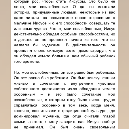
который рос, чтобы стать Иисусом. Это было не
легко, мои возлюбленные. О да, вы слышали
истории, придуманные людьми, некоторые из вас
даже читали так называемое новое откровение о
мальчике Иисусе и о его способности совершать те
или иные чудеса. Что ж, мои возлюбленные, Иисус
действительно обладал особыми способностями, но
в детстве он не проявлял ничего из того, что вы
назвали бы чудесами. В действительности он
проявлял очень сильную волю, демонстрируя, что
он обладал чем-то большим, чем обычный ребенок
того времени.
Но, мои возлюбленные, он все равно был ребенком.
Он все равно был ребенком. Он был неискушенным
жизнью в сочетании с внутренним чувством
собственного достоинства из-за обладания чем-то
особенным – и это было сочетание, мои
возлюбленные, с которым отцу было очень трудно
справляться, особенно в том веке, когда меня,
конечно, воспитывали в традиционной культуре, где
доминировал мужчина, где отца считали главой
семьи, а этого, я могу заверить вас, Иисус вообще
не принимал. Он был очень своевольным