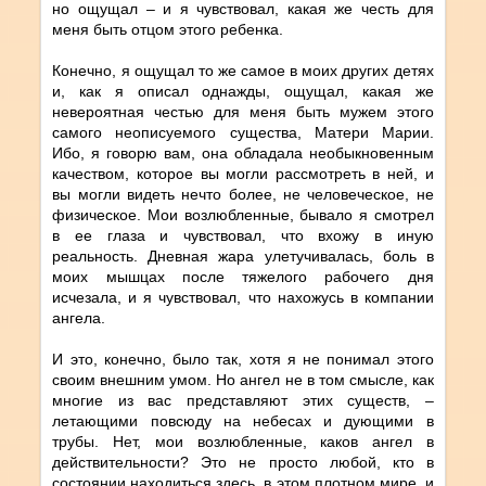
но ощущал – и я чувствовал, какая же честь для
меня быть отцом этого ребенка.
Конечно, я ощущал то же самое в моих других детях
и, как я описал однажды, ощущал, какая же
невероятная честью для меня быть мужем этого
самого неописуемого существа, Матери Марии.
Ибо, я говорю вам, она обладала необыкновенным
качеством, которое вы могли рассмотреть в ней, и
вы могли видеть нечто более, не человеческое, не
физическое. Мои возлюбленные, бывало я смотрел
в ее глаза и чувствовал, что вхожу в иную
реальность. Дневная жара улетучивалась, боль в
моих мышцах после тяжелого рабочего дня
исчезала, и я чувствовал, что нахожусь в компании
ангела.
И это, конечно, было так, хотя я не понимал этого
своим внешним умом. Но ангел не в том смысле, как
многие из вас представляют этих существ, –
летающими повсюду на небесах и дующими в
трубы. Нет, мои возлюбленные, каков ангел в
действительности? Это не просто любой, кто в
состоянии находиться здесь, в этом плотном мире, и