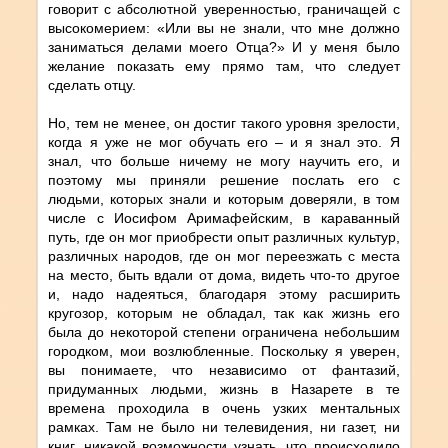
говорит с абсолютной уверенностью, граничащей с
высокомерием: «Или вы не знали, что мне должно
заниматься делами моего Отца?» И у меня было
желание показать ему прямо там, что следует
сделать отцу.
Но, тем не менее, он достиг такого уровня зрелости,
когда я уже не мог обучать его – и я знал это. Я
знал, что больше ничему не могу научить его, и
поэтому мы приняли решение послать его с
людьми, которых знали и которым доверяли, в том
числе с Иосифом Аримафейским, в караванный
путь, где он мог приобрести опыт различных культур,
различных народов, где он мог переезжать с места
на место, быть вдали от дома, видеть что-то другое
и, надо надеяться, благодаря этому расширить
кругозор, которым не обладал, так как жизнь его
была до некоторой степени ограничена небольшим
городком, мои возлюбленные. Поскольку я уверен,
вы понимаете, что независимо от фантазий,
придуманных людьми, жизнь в Назарете в те
времена проходила в очень узких ментальных
рамках. Там не было ни телевидения, ни газет, ни
книг, никакой возможности узнать, что происходило