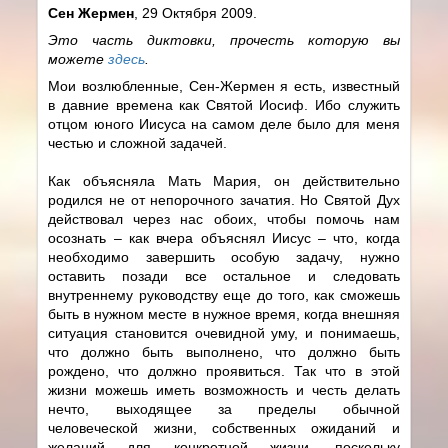
Сен Жермен
, 29 Октября 2009.
Это часть диктовки, прочесть которую вы
можете
здесь
.
Мои возлюбленные, Сен-Жермен я есть, известный
в давние времена как Святой Иосиф. Ибо служить
отцом юного Иисуса на самом деле было для меня
честью и сложной задачей.
Как объясняла Мать Мария, он действительно
родился не от непорочного зачатия. Но Святой Дух
действовал через нас обоих, чтобы помочь нам
осознать – как вчера объяснял Иисус – что, когда
необходимо завершить особую задачу, нужно
оставить позади все остальное и следовать
внутреннему руководству еще до того, как сможешь
быть в нужном месте в нужное время, когда внешняя
ситуация становится очевидной уму, и понимаешь,
что должно быть выполнено, что должно быть
рождено, что должно проявиться. Так что в этой
жизни можешь иметь возможность и честь делать
нечто, выходящее за пределы обычной
человеческой жизни, собственных ожиданий и
желаний для конкретной жизни, поскольку