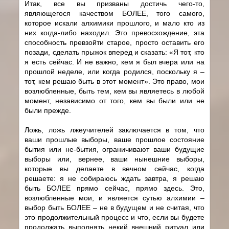
Итак, все вы призваны достичь чего-то,
являющегося качеством БОЛЕЕ, того самого,
которое искали алхимики прошлого, и мало кто из
них когда-либо находил. Это превосхождение, эта
способность превзойти старое, просто оставить его
позади, сделать прыжок вперед и сказать: «Я тот, кто
я есть сейчас. И не важно, кем я был вчера или на
прошлой неделе, или когда родился, поскольку я –
тот, кем решаю быть в этот момент». Это право, мои
возлюбленные, быть тем, кем вы являетесь в любой
момент, независимо от того, кем вы были или не
были прежде.
Ложь, ложь лжеучителей заключается в том, что
ваши прошлые выборы, ваше прошлое состояние
бытия или не-бытия, ограничивают ваши будущие
выборы или, вернее, ваши нынешние выборы,
которые вы делаете в вечном сейчас, когда
решаете: я не собираюсь ждать завтра, я решаю
быть БОЛЕЕ прямо сейчас, прямо здесь. Это,
возлюбленные мои, и является сутью алхимии –
выбор быть БОЛЕЕ – не в будущем и не считая, что
это продолжительный процесс и что, если вы будете
продолжать выполнять некий внешний ритуал или