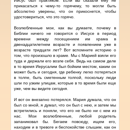
Иисус был практиком. Если вы сказали ему не
прикасаться к чему-то горячему, то могли быть
абсолютно уверены, что он прикоснется, чтобы
удостовериться, что это горячо.
Возлюбленные мои, как вы думаете, почему в
Библии ничего не говорится о Иисусе в период
времени между посещением им храма в
двенадцатилетнем возрасте и появлением уже в
возрасте тридцати лет? Вот вспомните историю о
том, что произошло в храме. Мы с Марией взяли его
туда и держали его возле себя. Ведь на самом деле
в то время Иерусалим был бойким местом, каким он
может быть и сегодня, где ребенку легко потеряться
в толпе, быть сметенным толпой, поскольку люди
шли по узким улицам, которые в то время были еще
уже, чем вы видите сегодня.
И вот он внезапно потерялся. Мария думала, что он
был со мной, я думал, что он был с нею, и затем мы
встретились и поняли, что его не было ни с кем из
нас. Мои возлюбленные, любой родитель
запаниковал бы. Бегаем повсюду, ищем его,
находим и в тревоге и беспокойстве слышим, как он