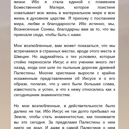
жизни. Ибо я стала единой с пламенем
Божественной Матери, которое поистине
охватывает всю жизнь в материальном мире и всю
жизнь в духовном царстве. Я прихожу с посланием
мира, любви и благодарности. Ибо истинно, мы,
Вознесенные Сонмы, благодарны вам за то, что вы
приехали сюда, чтобы быть с нами.
Мои возлюбленные, вам может показаться, что мы
встречаемся в странных местах, вроде этого места в
Швеции. Но задумайтесь о тех условиях, которые
стойко переносили Иисус и его ученики много лет
назад, когда они шли по пыльным дорогам древней
Палестины. Многие христиане выросли с крайне
искаженным представлением об Иисусе и о его
образе, полагая, что у него были большая слава,
известность и успех, и что к нему относились как к
сегодняшним знаменитостям.
Но мои возлюбленные, в действительности было
далеко не так. Ибо Иисус не так долго пребывал на
Земле, чтобы стать знаменитостью, как понимаете
вы это сегодня. За пределами Палестины о нем
никто не знал. И даже в самой Палестине о нем