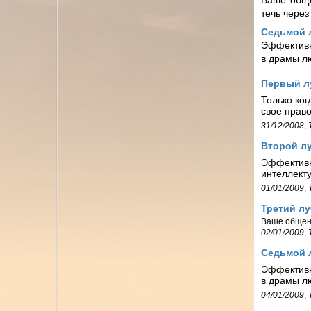
Ваше обще
течь через
Седьмой 
Эффективн
в драмы л
Первый л
Только ко
свое прав
31/12/2008
,
Второй л
Эффективн
интеллекту
01/01/2009
,
Третий лу
Ваше общени
02/01/2009
,
Седьмой 
Эффективн
в драмы л
04/01/2009
,