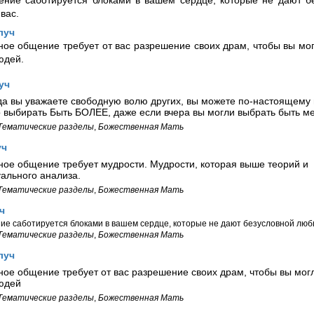
ние саботируется блоками в вашем сердце, которые не дают б
 вас.
луч
ое общение требует от вас разрешение своих драм, чтобы вы мог
юдей.
уч
гда вы уважаете свободную волю других, вы можете по-настоящему 
о выбирать Быть БОЛЕЕ, даже если вчера вы могли выбрать быть м
Тематические разделы
,
Божественная Мать
уч
ое общение требует мудрости. Мудрости, которая выше теорий и
ального анализа.
Тематические разделы
,
Божественная Мать
ч
е саботируется блоками в вашем сердце, которые не дают безусловной любви
Тематические разделы
,
Божественная Мать
луч
ое общение требует от вас разрешение своих драм, чтобы вы могл
юдей
Тематические разделы
,
Божественная Мать