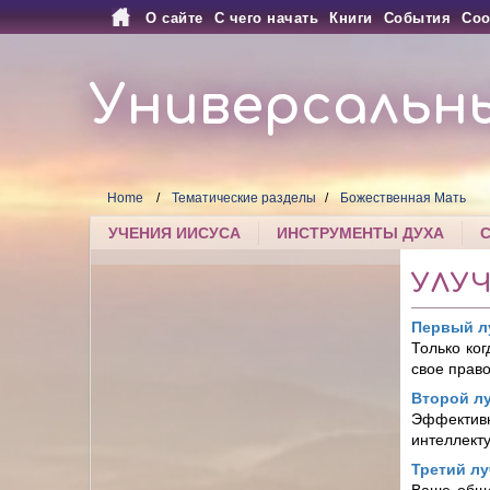
О сайте
С чего начать
Книги
События
Соо
Универсальн
Home
Тематические разделы
Божественная Мать
УЧЕНИЯ ИИСУСА
ИНСТРУМЕНТЫ ДУХА
УЛУ
Первый л
Только ко
свое прав
Второй л
Эффекти
интеллекту
Третий лу