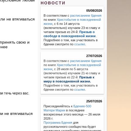
езусловной любви
НОВОСТИ
05/08/2026
В соответствии с
расписанием бдения
ли не втягиваться
по книге
Христобытие в повседневной
жизни
, с 6 по 14 августа
(включительно) изучаем 23-ю главу и
читаем призыв из 24-й:
Призыв о
свободе в повседневной жизни
.
Подробнее о том, как участвовать в
принять свою и
бдении смотрите по
ссылке
.
енее
27/07/2026
В соответствии с
расписанием бдения
по книге
Христобытие в повседневной
жизни
,
с 28 июля по 5 августа
(включительно) изучаем 21-ю главу и
читаем призыв из 22-й:
Призыв к
миру в повседневной жизни.
Подробнее о том, как участвовать в
бдении смотрите по
ссылке
.
 течь через вас.
25/07/2026
Присоединяйтесь к
Бдению-500
Матери Марии
в последнее
и не втягиваться
воскресенье этого месяца — 26 июля
2026 г.
Программа Бдения
для
русскоязычного сообщества будет
посвящена скорейшему прекращению