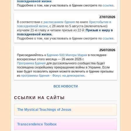
повседневной жизни
.
Подробнее о том, как участвовать в бдении смотрите по
ссылке
.
27/07/2026
В соответствии с
расписанием бдения
по книге
Христобытие в
повседневной жизни
,
с 28 июля по 5 августа (включительно)
изучаем 21-ю главу и читаем призыв из 22-й:
Призыв к миру в
повседневной жизни.
Подробнее о том, как участвовать в бдении смотрите по
ссылке
.
25/07/2026
Присоединяйтесь к
Бдению-500 Матери Марии
в последнее
воскресенье этого месяца — 26 июля 2026 г.
Программа Бдения
для русскоязычного сообщества будет
посвящена скорейшему прекращению войны в Украине. Если
вам будет позволять время можете включить в бдение призывы
из
программы бдения - Фокус на демократии
.
ВСЕ НОВОСТИ
ССЫЛКИ НА САЙТЫ
The Mystical Teachings of Jesus
Transcendence Toolbox